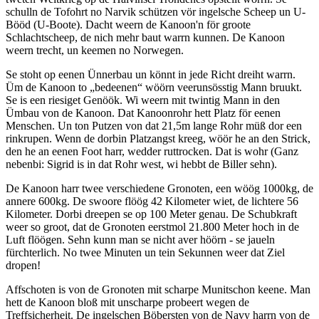
schulln de Tofohrt no Narvik schützen vör ingelsche Scheep un U-
Bööd (U-Boote). Dacht weern de Kanoon'n för groote
Schlachtscheep, de nich mehr baut warrn kunnen. De Kanoon
weern trecht, un keemen no Norwegen.
Se stoht op eenen Ünnerbau un könnt in jede Richt dreiht warrn.
Üm de Kanoon to
bedeenen
wöörn veerunsösstig Mann bruukt.
Se is een riesiget Genöök. Wi weern mit twintig Mann in den
Ümbau von de Kanoon. Dat Kanoonrohr hett Platz för eenen
Menschen. Un ton Putzen von dat 21,5m lange Rohr müß dor een
rinkrupen. Wenn de dorbin Platzangst kreeg, wöör he an den Strick,
den he an eenen Foot harr, wedder ruttrocken. Dat is wohr (Ganz
nebenbi: Sigrid is in dat Rohr west, wi hebbt de Biller sehn).
De Kanoon harr twee verschiedene Gronoten, een wöög 1000kg, de
annere 600kg. De swoore flöög 42 Kilometer wiet, de lichtere 56
Kilometer. Dorbi dreepen se op 100 Meter genau. De Schubkraft
weer so groot, dat de Gronoten eerstmol 21.800 Meter hoch in de
Luft flöögen. Sehn kunn man se nicht aver höörn - se jaueln
fürchterlich. No twee Minuten un tein Sekunnen weer dat Ziel
dropen!
Affschoten is von de Gronoten mit scharpe Munitschon keene. Man
hett de Kanoon bloß mit unscharpe probeert wegen de
Treffsicherheit. De ingelschen Böbersten von de Navy harrn von de