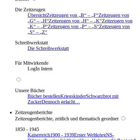
Die Zeitzeugen
Übersicht
Zeitzeugen von
B
–
F
Zeitzeugen von
G
–
H
Zeitzeugen von
H
–
K
Zeitzeugen von
K
–
P
Zeitzeugen von
P
–
S
Zeitzeugen von
S
–
Z
Schreibwerkstatt
Die Schreibwerkstatt
Für Mitwirkende
LogIn Intern
Unsere Bücher
Bücher bestellen
Kriegskinder
Schwarzbrot mit
Zucker
Dennoch gelacht…
Zeitzeugenberichte
Zeitzeugenberichte, zeitlich und thematisch geordnet
1850 - 1945
Kaiserreich
1900 - 1939
Erster Weltkrieg
NS-