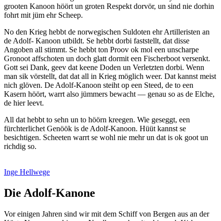
grooten Kanoon höört un groten Respekt dorvör, un sind nie dorhin
fohrt mit jüm ehr Scheep.
No den Krieg hebbt de norwegischen Suldoten ehr Artilleristen an
de Adolf- Kanoon utbildt. Se hebbt dorbi faststellt, dat disse
Angoben all stimmt. Se hebbt ton Proov ok mol een unscharpe
Gronoot affschoten un doch glatt dormit een Fischerboot versenkt.
Gott sei Dank, geev dat keene Doden un Verletzten dorbi. Wenn
man sik vörstellt, dat dat all in Krieg möglich weer. Dat kannst meist
nich glöven. De Adolf-Kanoon steiht op een Steed, de to een
Kasern höört, warrt also jümmers bewacht — genau so as de Elche,
de hier leevt.
All dat hebbt to sehn un to höörn kreegen. Wie geseggt, een
fürchterlichet Genöök is de Adolf-Kanoon. Hüüt kannst se
besichtigen. Scheeten warrt se wohl nie mehr un dat is ok goot un
richdig so.
Inge Hellwege
Die Adolf-Kanone
Vor einigen Jahren sind wir mit dem Schiff von Bergen aus an der