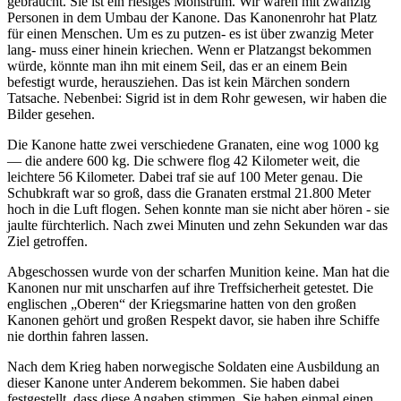
gebraucht. Sie ist ein riesiges Monstrum. Wir waren mit zwanzig
Personen in dem Umbau der Kanone. Das Kanonenrohr hat Platz
für einen Menschen. Um es zu putzen- es ist über zwanzig Meter
lang- muss einer hinein kriechen. Wenn er Platzangst bekommen
würde, könnte man ihn mit einem Seil, das er an einem Bein
befestigt wurde, herausziehen. Das ist kein Märchen sondern
Tatsache. Nebenbei: Sigrid ist in dem Rohr gewesen, wir haben die
Bilder gesehen.
Die Kanone hatte zwei verschiedene Granaten, eine wog 1000 kg
— die andere 600 kg. Die schwere flog 42 Kilometer weit, die
leichtere 56 Kilometer. Dabei traf sie auf 100 Meter genau. Die
Schubkraft war so groß, dass die Granaten erstmal 21.800 Meter
hoch in die Luft flogen. Sehen konnte man sie nicht aber hören - sie
jaulte fürchterlich. Nach zwei Minuten und zehn Sekunden war das
Ziel getroffen.
Abgeschossen wurde von der scharfen Munition keine. Man hat die
Kanonen nur mit unscharfen auf ihre Treffsicherheit getestet. Die
englischen
Oberen
der Kriegsmarine hatten von den großen
Kanonen gehört und großen Respekt davor, sie haben ihre Schiffe
nie dorthin fahren lassen.
Nach dem Krieg haben norwegische Soldaten eine Ausbildung an
dieser Kanone unter Anderem bekommen. Sie haben dabei
festgestellt, dass diese Angaben stimmen. Sie haben einmal einen