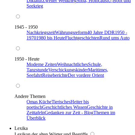
Diktatur
Zweiter Weltkrieg
Shoa, Holocaust
U-Boot und
Seekrieg
1945 - 1950
Nachkriegszeit
Währungsreform
40 Jahre DDR
1950 -
1970
1980 bis Heute
Fluchtgeschichten
Rund ums Auto
1950 - Heute
Moderne Zeiten
Weihnachtliches
Schule,
Tanzstunde
Verschickungskinder
Maritimes,
Seefahrt
Reiseberichte
Der vordere Orient
Andere Themen
Omas Küche
Tierisches
Heiter bis
poetisch
Geschichtliches Wissen
Geschichte in
Zeittafeln
Gedanken zur Zeit - Blog
Themen im
Überblick
Lexika
Lexikon der alten Wörter und Begriffe