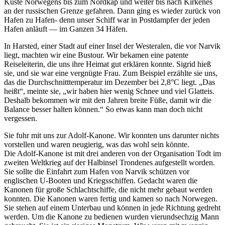
Küste Norwegens bis zum Nordkap und weiter bis nach Kirkenes
an der russischen Grenze gefahren. Dann ging es wieder zurück von
Hafen zu Hafen- denn unser Schiff war in Postdampfer der jeden
Hafen anläuft — im Ganzen 34 Häfen.
In Harsted, einer Stadt auf einer Insel der Westeralen, die vor Narvik
liegt, machten wir eine Bustour. Wir bekamen eine patente
Reiseleiterin, die uns ihre Heimat gut erklären konnte. Sigrid hieß
sie, und sie war eine vergnügte Frau. Zum Beispiel erzählte sie uns,
das die Durchschnitttemperatur im Dezember bei 2,8°C liegt.
Das
heißt
, meinte sie,
wir haben hier wenig Schnee und viel Glatteis.
Deshalb bekommen wir mit den Jahren breite Füße, damit wir die
Balance besser halten können.
So etwas kann man doch nicht
vergessen.
Sie fuhr mit uns zur Adolf-Kanone. Wir konnten uns darunter nichts
vorstellen und waren neugierig, was das wohl sein könnte.
Die Adolf-Kanone ist mit drei anderen von der Organisation Todt im
zweiten Weltkrieg auf der Halbinsel Trondenes aufgestellt worden.
Sie sollte die Einfahrt zum Hafen von Narvik schützen vor
englischen U-Booten und Kriegsschiffen. Gedacht waren die
Kanonen für große Schlachtschiffe, die nicht mehr gebaut werden
konnten. Die Kanonen waren fertig und kamen so nach Norwegen.
Sie stehen auf einem Unterbau und können in jede Richtung gedreht
werden. Um die Kanone zu bedienen wurden vierundsechzig Mann