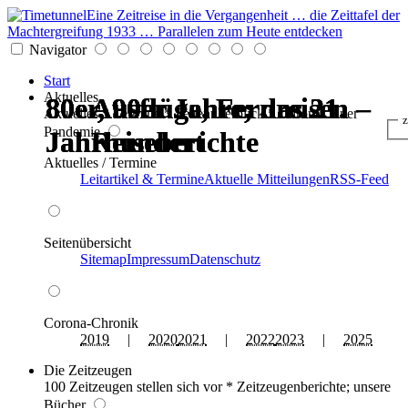
Eine Zeitreise in die Vergangenheit … die Zeittafel der
Machtergreifung 1933 … Parallelen zum Heute entdecken
Navigator
Start
Aktuelles
80er, 90er Jahre; das 21.
80er, 90er Jahre; das 21.
80er, 90er Jahre; das 21.
80er, 90er Jahre; das 21.
Ausflüge, Fernreisen –
Ausflüge, Fernreisen –
Aktuelles * Termine * Seitenüberblick * Chronik einer
z
Pandemie
Jahrhundert
Jahrhundert
Jahrhundert
Jahrhundert
Reiseberichte
Reiseberichte
Aktuelles / Termine
Leitartikel & Termine
Aktuelle Mitteilungen
RSS-Feed
Seitenübersicht
Sitemap
Impressum
Datenschutz
Corona-Chronik
2019
|
2020
2021
|
2022
2023
|
2025
Die Zeitzeugen
100 Zeitzeugen stellen sich vor * Zeitzeugenberichte; unsere
Bücher