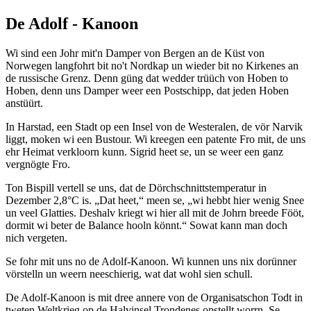
De Adolf - Kanoon
Wi sind een Johr mit'n Damper von Bergen an de Küst von
Norwegen langfohrt bit no't Nordkap un wieder bit no Kirkenes an
de russische Grenz. Denn güng dat wedder trüüch von Hoben to
Hoben, denn uns Damper weer een Postschipp, dat jeden Hoben
anstüürt.
In Harstad, een Stadt op een Insel von de Westeralen, de vör Narvik
liggt, moken wi een Bustour. Wi kreegen een patente Fro mit, de uns
ehr Heimat verkloorn kunn. Sigrid heet se, un se weer een ganz
vergnögte Fro.
Ton Bispill vertell se uns, dat de Dörchschnittstemperatur in
Dezember 2,8°C is.
Dat heet,
meen se,
wi hebbt hier wenig Snee
un veel Glatties. Deshalv kriegt wi hier all mit de Johrn breede Fööt,
dormit wi beter de Balance hooln könnt.
Sowat kann man doch
nich vergeten.
Se fohr mit uns no de Adolf-Kanoon. Wi kunnen uns nix dorünner
vörstelln un weern neeschierig, wat dat wohl sien schull.
De Adolf-Kanoon is mit dree annere von de Organisatschon Todt in
tweten Weltkrieg op de Halvinsel Trondenes opstellt worrn. Se