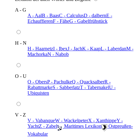
A - G
A - Aal
B - Baas
C - Calculus
D - dalbern
E -
Echauffieren
F - Fähe
G - Gabelfrühstück
H - N
H - Haarnetz
I - Ibex
J - Jach
K - Kaap
L - Laberdan
M -
Machorka
N - Nabob
O - U
O - Obers
P - Pachulke
Q - Quacksalber
R -
Rabattmarke
S - Sabberlatz
T - Tabernakel
U -
Ubiquisten
V - Z
V - Vabanque
W - Wackelpeter
X - Xanthippe
Y -
Yacht
Z - Zabel
️ Maritimes Lexikon
️ Ostpreußen-
Vokabular