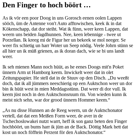
Den Finger to hoch böört …
As ik vör een poor Doog in uns Gorosch eenen oolen Lappen
sööch, üm de Antenne von't Auto afftowischen, keek ik in dat
Kökenschapp, dat dor steiht. Wat ik fünn, weer keen Lappen, dat
weern uns beiden Jagdhunnen. Nee, keen lebennige - twee ut
Porzellan. Ik kreeg mi de Figur her un bekeek se mol neeger. Se
weer fix schietig un harr Woter un Seep nödig. Veele Johrn stünn se
all hier un ik müß grienen, as ik doran dach, wie se bi uns landt
weer.
Ik seh mienen Mann noch hüüt, as he eenes Doogs mit'n Poket
ünnern Arm ut Hamborg keem. Inwickelt weer dat in olet
Zeitungspapier. He stell dat in de Stuuv op den Disch.
Du weeßt
doch, dat ik all jümmers neeschierig op een Auktschon weer un dor
bin ik hüüt west in mien Meddagsstünn. Dat weer di dor vull. Ik
keem jüst noch in den Auktschonsruum rin. Von wieden kunn ik
meist nich sehn, war dor grood ünnern Hommer keem.
As nu disse Hunnen an de Reeg weern, un de Auktschonator
vertell, dat dat een Meißen Form weer, de aver in de
Tschechoslowakei nutzt warrt, heff ik son ganz beten den Finger
hochböört, un bums harr ik jüm an de Back. Döttig Mark hett dat
kost un noch föfftein Perzent för den Auktschonator.