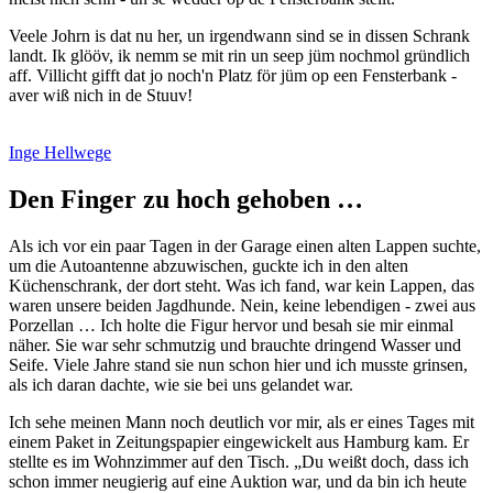
Veele Johrn is dat nu her, un irgendwann sind se in dissen Schrank
landt. Ik glööv, ik nemm se mit rin un seep jüm nochmol gründlich
aff. Villicht gifft dat jo noch'n Platz för jüm op een Fensterbank -
aver wiß nich in de Stuuv!
Inge Hellwege
Den Finger zu hoch gehoben …
Als ich vor ein paar Tagen in der Garage einen alten Lappen suchte,
um die Autoantenne abzuwischen, guckte ich in den alten
Küchenschrank, der dort steht. Was ich fand, war kein Lappen, das
waren unsere beiden Jagdhunde. Nein, keine lebendigen - zwei aus
Porzellan … Ich holte die Figur hervor und besah sie mir einmal
näher. Sie war sehr schmutzig und brauchte dringend Wasser und
Seife. Viele Jahre stand sie nun schon hier und ich musste grinsen,
als ich daran dachte, wie sie bei uns gelandet war.
Ich sehe meinen Mann noch deutlich vor mir, als er eines Tages mit
einem Paket in Zeitungspapier eingewickelt aus Hamburg kam. Er
stellte es im Wohnzimmer auf den Tisch.
Du weißt doch, dass ich
schon immer neugierig auf eine Auktion war, und da bin ich heute