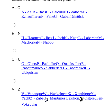
A - G
A - Aal
B - Baas
C - Calculus
D - dalbern
E -
Echauffieren
F - Fähe
G - Gabelfrühstück
H - N
H - Haarnetz
I - Ibex
J - Jach
K - Kaap
L - Laberdan
M -
Machorka
N - Nabob
O - U
O - Obers
P - Pachulke
Q - Quacksalber
R -
Rabattmarke
S - Sabberlatz
T - Tabernakel
U -
Ubiquisten
V - Z
V - Vabanque
W - Wackelpeter
X - Xanthippe
Y -
Yacht
Z - Zabel
️ Maritimes Lexikon
️ Ostpreußen-
Vokabular