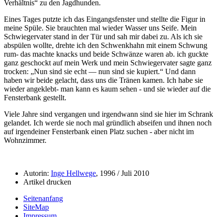
Verhältnis
zu den Jagdhunden.
Eines Tages putzte ich das Eingangsfenster und stellte die Figur in
meine Spüle. Sie brauchten mal wieder Wasser uns Seife. Mein
Schwiegervater stand in der Tür und sah mir dabei zu. Als ich sie
abspülen wollte, drehte ich den Schwenkhahn mit einem Schwung
rum- das machte knacks und beide Schwänze waren ab. ich guckte
ganz geschockt auf mein Werk und mein Schwiegervater sagte ganz
trocken:
Nun sind sie echt — nun sind sie kupiert.
Und dann
haben wir beide gelacht, dass uns die Tränen kamen. Ich habe sie
wieder angeklebt- man kann es kaum sehen - und sie wieder auf die
Fensterbank gestellt.
Viele Jahre sind vergangen und irgendwann sind sie hier im Schrank
gelandet. Ich werde sie noch mal gründlich abseifen und ihnen noch
auf irgendeiner Fensterbank einen Platz suchen - aber nicht im
Wohnzimmer.
Autorin:
Inge Hellwege
, 1996 / Juli 2010
Artikel drucken
Seitenanfang
SiteMap
Impressum