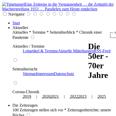
Eine Zeitreise in die Vergangenheit … die Zeittafel der
Machtergreifung 1933 … Parallelen zum Heute entdecken
Navigator
Start
Aktuelles
Aktuelles * Termine * Seitenüberblick * Chronik einer
z
Pandemie
Die
Aktuelles / Termine
Leitartikel & Termine
Aktuelle Mitteilungen
RSS-Feed
50er -
70er
Seitenübersicht
Jahre
Sitemap
Impressum
Datenschutz
Corona-Chronik
2019
|
2020
2021
|
2022
2023
|
2025
Die Zeitzeugen
100 Zeitzeugen stellen sich vor * Zeitzeugenberichte; unsere
Bücher