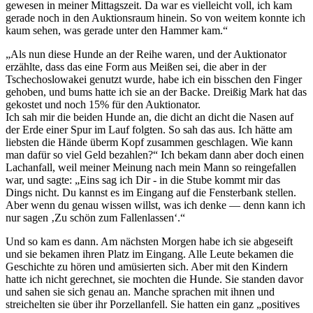
gewesen in meiner Mittagszeit. Da war es vielleicht voll, ich kam
gerade noch in den Auktionsraum hinein. So von weitem konnte ich
kaum sehen, was gerade unter den Hammer kam.
Als nun diese Hunde an der Reihe waren, und der Auktionator
erzählte, dass das eine Form aus Meißen sei, die aber in der
Tschechoslowakei genutzt wurde, habe ich ein bisschen den Finger
gehoben, und bums hatte ich sie an der Backe. Dreißig Mark hat das
gekostet und noch 15% für den Auktionator.
Ich sah mir die beiden Hunde an, die dicht an dicht die Nasen auf
der Erde einer Spur im Lauf folgten. So sah das aus. Ich hätte am
liebsten die Hände überm Kopf zusammen geschlagen. Wie kann
man dafür so viel Geld bezahlen?
Ich bekam dann aber doch einen
Lachanfall, weil meiner Meinung nach mein Mann so reingefallen
war, und sagte:
Eins sag ich Dir - in die Stube kommt mir das
Dings nicht. Du kannst es im Eingang auf die Fensterbank stellen.
Aber wenn du genau wissen willst, was ich denke — denn kann ich
nur sagen
Zu schön zum Fallenlassen
.
Und so kam es dann. Am nächsten Morgen habe ich sie abgeseift
und sie bekamen ihren Platz im Eingang. Alle Leute bekamen die
Geschichte zu hören und amüsierten sich. Aber mit den Kindern
hatte ich nicht gerechnet, sie mochten die Hunde. Sie standen davor
und sahen sie sich genau an. Manche sprachen mit ihnen und
streichelten sie über ihr Porzellanfell. Sie hatten ein ganz
positives