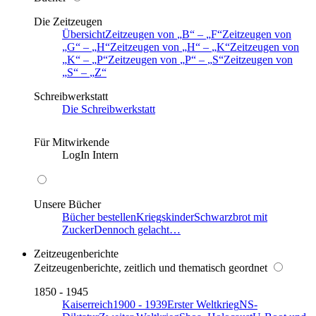
Die Zeitzeugen
Übersicht
Zeitzeugen von
B
–
F
Zeitzeugen von
G
–
H
Zeitzeugen von
H
–
K
Zeitzeugen von
K
–
P
Zeitzeugen von
P
–
S
Zeitzeugen von
S
–
Z
Schreibwerkstatt
Die Schreibwerkstatt
Für Mitwirkende
LogIn Intern
Unsere Bücher
Bücher bestellen
Kriegskinder
Schwarzbrot mit
Zucker
Dennoch gelacht…
Zeitzeugenberichte
Zeitzeugenberichte, zeitlich und thematisch geordnet
1850 - 1945
Kaiserreich
1900 - 1939
Erster Weltkrieg
NS-