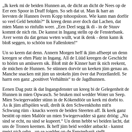
Ik keek mi de beiden Hunnen an, de dicht an dicht de Nees op de
Eer een Spoor in Draff folgen. So seh dat ut. Man ik harr an
leevsten de Hannen övern Kopp tohoopsloon. Wie kann man dorför
so veel Geld betohln?
Ik kreeg denn aver doch dat Lachen, dat
mien Mann so rinfulln weer.
Een Deel segg ik di - in de Stuuv
kommt de nich rin. De kannst in Ingang stelln op de Fensterbank.
Aver wenn du dat genau weten wullt, wat ik denk - denn kann ik
bloß seggen, to schöön ton Fallenloten!
Un so keem dat denn. Annern Morgen heff ik jüm affseept un denn
kreegen se ehrn Platz in Ingang. All de Lüüd kreegen de Geschicht
to höörn un amüseern sik. Bloß mit de Kinner harr ik nich reekent,
de müchen de Hunnen. Se stünnen dorvör un keeken jüm genau an.
Manche snacken mit jüm un strokeln jüm över dat Porzellanfell. Se
harrn een ganz
positivet Verhältnis
to de Jagdhunnen.
Eenen Dag putz ik dat Ingangsfenster un kreeg bi de Gelegenheit de
Hunnen in mien Opwasch. Se bruken mol wedder Woter un Seep.
Mien Swiegervadder stünn in de Kökendöör un keek mi dorbi to.
As ik jüm affspölen wull, dreih ik den Schwenkhohn mit'n
Schwung rüm - knacks weern de beiden Steerten aff. Ik keek ganz
bestött op mien Malöör un mien Swiegervadder sä ganz dröög:
Nu
sind se echt, nu sind se kupeert.
Un denn hebbt wi beiden lacht, dat
uns de Tronen keemen. Ik heff jüm beid wedder anbackt - kannst
meist nich sehn - un se wedder op de Fensterbank stellt.