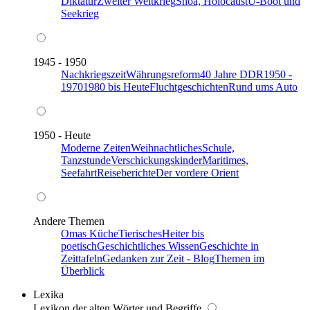
Diktatur
Zweiter Weltkrieg
Shoa, Holocaust
U-Boot und
Seekrieg
1945 - 1950
Nachkriegszeit
Währungsreform
40 Jahre DDR
1950 -
1970
1980 bis Heute
Fluchtgeschichten
Rund ums Auto
1950 - Heute
Moderne Zeiten
Weihnachtliches
Schule,
Tanzstunde
Verschickungskinder
Maritimes,
Seefahrt
Reiseberichte
Der vordere Orient
Andere Themen
Omas Küche
Tierisches
Heiter bis
poetisch
Geschichtliches Wissen
Geschichte in
Zeittafeln
Gedanken zur Zeit - Blog
Themen im
Überblick
Lexika
Lexikon der alten Wörter und Begriffe