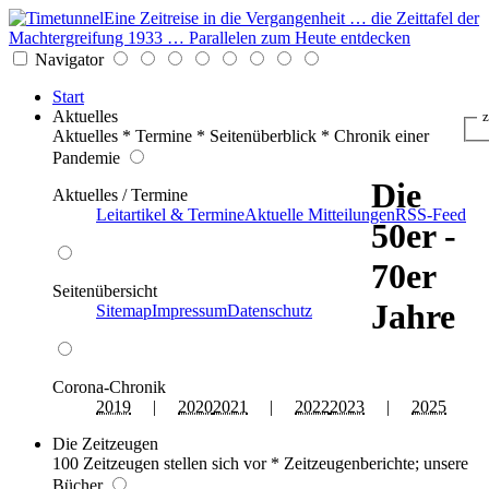
Eine Zeitreise in die Vergangenheit … die Zeittafel der
Machtergreifung 1933 … Parallelen zum Heute entdecken
Navigator
Start
Aktuelles
z
Aktuelles * Termine * Seitenüberblick * Chronik einer
Pandemie
Die
Aktuelles / Termine
Leitartikel & Termine
Aktuelle Mitteilungen
RSS-Feed
50er -
70er
Seitenübersicht
Jahre
Sitemap
Impressum
Datenschutz
Corona-Chronik
2019
|
2020
2021
|
2022
2023
|
2025
Die Zeitzeugen
100 Zeitzeugen stellen sich vor * Zeitzeugenberichte; unsere
Bücher