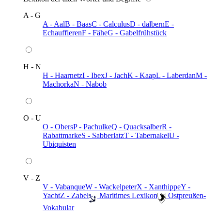
A - G
A - Aal
B - Baas
C - Calculus
D - dalbern
E -
Echauffieren
F - Fähe
G - Gabelfrühstück
H - N
H - Haarnetz
I - Ibex
J - Jach
K - Kaap
L - Laberdan
M -
Machorka
N - Nabob
O - U
O - Obers
P - Pachulke
Q - Quacksalber
R -
Rabattmarke
S - Sabberlatz
T - Tabernakel
U -
Ubiquisten
V - Z
V - Vabanque
W - Wackelpeter
X - Xanthippe
Y -
Yacht
Z - Zabel
️ Maritimes Lexikon
️ Ostpreußen-
Vokabular