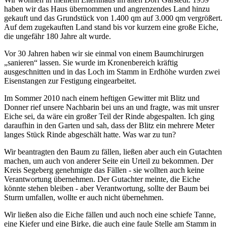
haben wir das Haus übernommen und angrenzendes Land hinzu
gekauft und das Grundstück von 1.400 qm auf 3.000 qm vergrößert.
Auf dem zugekauften Land stand bis vor kurzem eine große Eiche,
die ungefähr 180 Jahre alt wurde.
Vor 30 Jahren haben wir sie einmal von einem Baumchirurgen
sanieren
lassen. Sie wurde im Kronenbereich kräftig
ausgeschnitten und in das Loch im Stamm in Erdhöhe wurden zwei
Eisenstangen zur Festigung eingearbeitet.
Im Sommer 2010 nach einem heftigen Gewitter mit Blitz und
Donner rief unsere Nachbarin bei uns an und fragte, was mit unsrer
Eiche sei, da wäre ein großer Teil der Rinde abgespalten. Ich ging
daraufhin in den Garten und sah, dass der Blitz ein mehrere Meter
langes Stück Rinde abgeschält hatte. Was war zu tun?
Wir beantragten den Baum zu fällen, ließen aber auch ein Gutachten
machen, um auch von anderer Seite ein Urteil zu bekommen. Der
Kreis Segeberg genehmigte das Fällen - sie wollten auch keine
Verantwortung übernehmen. Der Gutachter meinte, die Eiche
könnte stehen bleiben - aber Verantwortung, sollte der Baum bei
Sturm umfallen, wollte er auch nicht übernehmen.
Wir ließen also die Eiche fällen und auch noch eine schiefe Tanne,
eine Kiefer und eine Birke, die auch eine faule Stelle am Stamm in