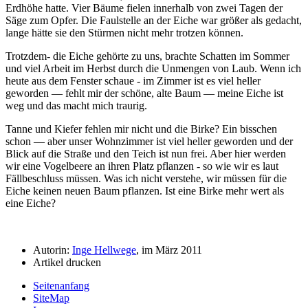
Erdhöhe hatte. Vier Bäume fielen innerhalb von zwei Tagen der
Säge zum Opfer. Die Faulstelle an der Eiche war größer als gedacht,
lange hätte sie den Stürmen nicht mehr trotzen können.
Trotzdem- die Eiche gehörte zu uns, brachte Schatten im Sommer
und viel Arbeit im Herbst durch die Unmengen von Laub. Wenn ich
heute aus dem Fenster schaue - im Zimmer ist es viel heller
geworden — fehlt mir der schöne, alte Baum — meine Eiche ist
weg und das macht mich traurig.
Tanne und Kiefer fehlen mir nicht und die Birke? Ein bisschen
schon — aber unser Wohnzimmer ist viel heller geworden und der
Blick auf die Straße und den Teich ist nun frei. Aber hier werden
wir eine Vogelbeere an ihren Platz pflanzen - so wie wir es laut
Fällbeschluss müssen. Was ich nicht verstehe, wir müssen für die
Eiche keinen neuen Baum pflanzen. Ist eine Birke mehr wert als
eine Eiche?
Autorin:
Inge Hellwege
, im März 2011
Artikel drucken
Seitenanfang
SiteMap