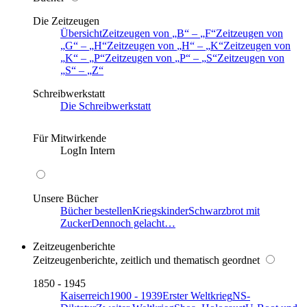
Die Zeitzeugen
Übersicht
Zeitzeugen von
B
–
F
Zeitzeugen von
G
–
H
Zeitzeugen von
H
–
K
Zeitzeugen von
K
–
P
Zeitzeugen von
P
–
S
Zeitzeugen von
S
–
Z
Schreibwerkstatt
Die Schreibwerkstatt
Für Mitwirkende
LogIn Intern
Unsere Bücher
Bücher bestellen
Kriegskinder
Schwarzbrot mit
Zucker
Dennoch gelacht…
Zeitzeugenberichte
Zeitzeugenberichte, zeitlich und thematisch geordnet
1850 - 1945
Kaiserreich
1900 - 1939
Erster Weltkrieg
NS-