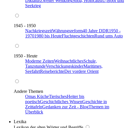
Diktatur
Zweiter Weltkrieg
Shoa, Holocaust
U-Boot und
Seekrieg
1945 - 1950
Nachkriegszeit
Währungsreform
40 Jahre DDR
1950 -
1970
1980 bis Heute
Fluchtgeschichten
Rund ums Auto
1950 - Heute
Moderne Zeiten
Weihnachtliches
Schule,
Tanzstunde
Verschickungskinder
Maritimes,
Seefahrt
Reiseberichte
Der vordere Orient
Andere Themen
Omas Küche
Tierisches
Heiter bis
poetisch
Geschichtliches Wissen
Geschichte in
Zeittafeln
Gedanken zur Zeit - Blog
Themen im
Überblick
Lexika
Lexikon der alten Wörter und Begriffe