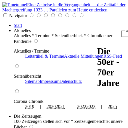
Eine Zeitreise in die Vergangenheit … die Zeittafel der
Machtergreifung 1933 … Parallelen zum Heute entdecken
Navigator
Start
Aktuelles
z
Aktuelles * Termine * Seitenüberblick * Chronik einer
Pandemie
Die
Aktuelles / Termine
Leitartikel & Termine
Aktuelle Mitteilungen
RSS-Feed
50er -
70er
Seitenübersicht
Jahre
Sitemap
Impressum
Datenschutz
Corona-Chronik
2019
|
2020
2021
|
2022
2023
|
2025
Die Zeitzeugen
100 Zeitzeugen stellen sich vor * Zeitzeugenberichte; unsere
Bücher