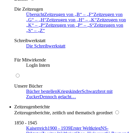
Die Zeitzeugen
Übersicht
Zeitzeugen von
B
–
F
Zeitzeugen von
G
–
H
Zeitzeugen von
H
–
K
Zeitzeugen von
K
–
P
Zeitzeugen von
P
–
S
Zeitzeugen von
S
–
Z
Schreibwerkstatt
Die Schreibwerkstatt
Für Mitwirkende
LogIn Intern
Unsere Bücher
Bücher bestellen
Kriegskinder
Schwarzbrot mit
Zucker
Dennoch gelacht…
Zeitzeugenberichte
Zeitzeugenberichte, zeitlich und thematisch geordnet
1850 - 1945
Kaiserreich
1900 - 1939
Erster Weltkrieg
NS-