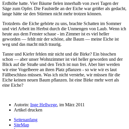
Erdhöhe hatte. Vier Bäume fielen innerhalb von zwei Tagen der
Säge zum Opfer. Die Faulstelle an der Eiche war größer als gedacht,
lange hätte sie den Stürmen nicht mehr trotzen können.
Trotzdem- die Eiche gehörte zu uns, brachte Schatten im Sommer
und viel Arbeit im Herbst durch die Unmengen von Laub. Wenn ich
heute aus dem Fenster schaue - im Zimmer ist es viel heller
geworden — fehlt mir der schöne, alte Baum — meine Eiche ist
weg und das macht mich traurig.
Tanne und Kiefer fehlen mir nicht und die Birke? Ein bisschen
schon — aber unser Wohnzimmer ist viel heller geworden und der
Blick auf die Straße und den Teich ist nun frei. Aber hier werden
wir eine Vogelbeere an ihren Platz pflanzen - so wie wir es laut
Fällbeschluss müssen. Was ich nicht verstehe, wir müssen für die
Eiche keinen neuen Baum pflanzen. Ist eine Birke mehr wert als
eine Eiche?
Autorin:
Inge Hellwege
, im März 2011
Artikel drucken
Seitenanfang
SiteMap