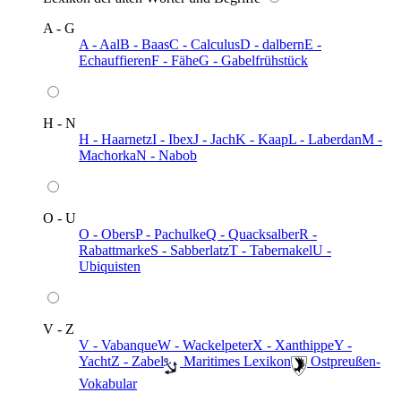
A - G
A - Aal
B - Baas
C - Calculus
D - dalbern
E -
Echauffieren
F - Fähe
G - Gabelfrühstück
H - N
H - Haarnetz
I - Ibex
J - Jach
K - Kaap
L - Laberdan
M -
Machorka
N - Nabob
O - U
O - Obers
P - Pachulke
Q - Quacksalber
R -
Rabattmarke
S - Sabberlatz
T - Tabernakel
U -
Ubiquisten
V - Z
V - Vabanque
W - Wackelpeter
X - Xanthippe
Y -
Yacht
Z - Zabel
️ Maritimes Lexikon
️ Ostpreußen-
Vokabular