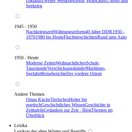
Diktatur
Zweiter Weltkrieg
Shoa, Holocaust
U-Boot und
Seekrieg
1945 - 1950
Nachkriegszeit
Währungsreform
40 Jahre DDR
1950 -
1970
1980 bis Heute
Fluchtgeschichten
Rund ums Auto
1950 - Heute
Moderne Zeiten
Weihnachtliches
Schule,
Tanzstunde
Verschickungskinder
Maritimes,
Seefahrt
Reiseberichte
Der vordere Orient
Andere Themen
Omas Küche
Tierisches
Heiter bis
poetisch
Geschichtliches Wissen
Geschichte in
Zeittafeln
Gedanken zur Zeit - Blog
Themen im
Überblick
Lexika
Lexikon der alten Wörter und Begriffe