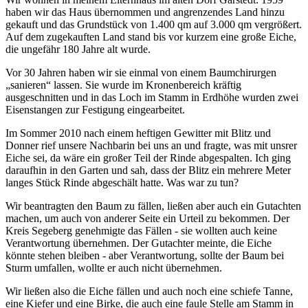
haben wir das Haus übernommen und angrenzendes Land hinzu
gekauft und das Grundstück von 1.400 qm auf 3.000 qm vergrößert.
Auf dem zugekauften Land stand bis vor kurzem eine große Eiche,
die ungefähr 180 Jahre alt wurde.
Vor 30 Jahren haben wir sie einmal von einem Baumchirurgen
sanieren
lassen. Sie wurde im Kronenbereich kräftig
ausgeschnitten und in das Loch im Stamm in Erdhöhe wurden zwei
Eisenstangen zur Festigung eingearbeitet.
Im Sommer 2010 nach einem heftigen Gewitter mit Blitz und
Donner rief unsere Nachbarin bei uns an und fragte, was mit unsrer
Eiche sei, da wäre ein großer Teil der Rinde abgespalten. Ich ging
daraufhin in den Garten und sah, dass der Blitz ein mehrere Meter
langes Stück Rinde abgeschält hatte. Was war zu tun?
Wir beantragten den Baum zu fällen, ließen aber auch ein Gutachten
machen, um auch von anderer Seite ein Urteil zu bekommen. Der
Kreis Segeberg genehmigte das Fällen - sie wollten auch keine
Verantwortung übernehmen. Der Gutachter meinte, die Eiche
könnte stehen bleiben - aber Verantwortung, sollte der Baum bei
Sturm umfallen, wollte er auch nicht übernehmen.
Wir ließen also die Eiche fällen und auch noch eine schiefe Tanne,
eine Kiefer und eine Birke, die auch eine faule Stelle am Stamm in