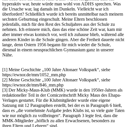
hyperaktiv war, heute würde man wohl von ADHS sprechen. Was
die Ursache war, lag damals im Dunkeln. Vielleicht war ich
überfordert? Schließlich wurde ich bereits unmittelbar nach meinem
sechsten Geburtstag eingeschult. Meine Eltern beschlossen
jedenfalls, mich für den Rest des Schuljahres aus der Schule zu
nehmen. Ich erinnere mich, dass das eine schöne Zeit war, kam mir
aber immer etwas komisch vor, weil ich zuhause blieb, während alle
anderen Kinder in die Schule gingen. Aber die Freiheit dauerte nicht
lange, denn Ostern 1956 begann für mich wieder die Schule,
diesmal in einem neusprachlichen Gymnasium ganz in unserer
Nähe.
[1] Meine Geschichte
100 Jahre Altonaer Volkspark
, siehe
https://ewnor.de/mm/1052_mm.php
[2] Meine Geschichte
100 Jahre Altonaer Volkspark
, siehe
https://ewnor.de/mm/846_mm.php
[3] Der Micky-Maus-Klub (MMK) wurde in den 1950er-Jahren als
redaktioneller Teil in der Comiczeitschrift Micky Maus des Ehapa-
Verlages gestartet. Für die Klubmitglieder wurde eine eigene
Satzung mit 12 Paragraphen erstellt, bei der es in Paragraph 6 hieß,
dass es
die vornehmste Aufgabe jedes Klubs ist, so viele gute Taten
wie nur möglich zu vollbringen
. Paragraph 3 legte fest, dass die
MMK-Mitglieder
höflich zu allen Erwachsenen, besonders zu
ihren Eltern und Lehrern
sind.