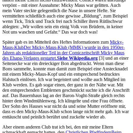
verpönt – mit einer Ausnahme: Micky Maus war gelitten. Auch
mein Vater steckte gelegentlich die Nase in unsere Hefte. Sie
vermittelten schließlich auch eine gewisse
Bildung
, zum Beispiel
wenn Tick, Trick und Track frei nach Schiller ihren Rütlischwur
ablegten:
Wir wollen sein ein einig Volk von Brüdern, in keiner
Not uns waschen und Gefahr.
Das war doch was!
Später gab es im Mittelteil des Heftes Informationen zum
Micky-
Maus-Klub
Der Micky-Maus-Klub (MMK) wurde in den 1950er-
Jahren als redaktioneller Teil in der Comiczeitschrift Micky Maus
des Ehapa-Verlages gestartet.
Siehe Wikipedia.org
[3]
und an einer
Seitenecke war ein dreieckiger Bon abgedruckt. Wenn man diese
Bons sammelte, konnte man damit zum Beispiel eine Anstecknadel
mit einem Micky-Maus-Kopf und ein entsprechend bedrucktes
Halstuch einlösen. Ich war begeistert und wollte auch Mitglied im
Klub werden. Es gab sogar einen, der ganz in der Nähe war. Mit
den entsprechenden Emblemen geschmückt suchte ich die Anschrift
auf. Das Bauernhaus lag an der Baron-Voght-Straße gleich rechts
hinter dem Windmühlenweg. Ich klingelte und eine Frau öffnete.
Der Sohn des Hauses war nicht da und seine Mutter eröffnete mir,
dass es den Micky-Maus-Klub schon lange nicht mehr gab. Ich war
enttäuscht und peinlich berührt und zuckelte wieder ab.
Aber einem anderen Club trat ich bei, den mir meine Eltern
schmackhaft gemacht hatten, den
Christlichen Pfadfindern
Beim