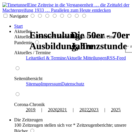
Eine Zeitreise in die Vergangenheit … die Zeittafel der
Machtergreifung 1933 … Parallelen zum Heute entdecken
Navigator
Start
Aktuelles
Einschulung,
Einschulung,
Die 50er - 70er
Die 50er - 70er
Die 50er - 70er
Die 50er - 70er
Aktuelles * Termine * Seitenüberblick * Chronik einer
Pandemie
Ausbildung, Tanzstunde
Ausbildung, Tanzstunde
Jahre
Jahre
Jahre
Jahre
z
Aktuelles / Termine
Leitartikel & Termine
Aktuelle Mitteilungen
RSS-Feed
Seitenübersicht
Sitemap
Impressum
Datenschutz
Corona-Chronik
2019
|
2020
2021
|
2022
2023
|
2025
Die Zeitzeugen
100 Zeitzeugen stellen sich vor * Zeitzeugenberichte; unsere
Bücher