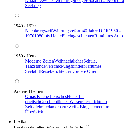
Diktatur
Zweiter Weltkrieg
Shoa, Holocaust
U-Boot und
Seekrieg
1945 - 1950
Nachkriegszeit
Währungsreform
40 Jahre DDR
1950 -
1970
1980 bis Heute
Fluchtgeschichten
Rund ums Auto
1950 - Heute
Moderne Zeiten
Weihnachtliches
Schule,
Tanzstunde
Verschickungskinder
Maritimes,
Seefahrt
Reiseberichte
Der vordere Orient
Andere Themen
Omas Küche
Tierisches
Heiter bis
poetisch
Geschichtliches Wissen
Geschichte in
Zeittafeln
Gedanken zur Zeit - Blog
Themen im
Überblick
Lexika
Lexikon der alten Wörter und Begriffe