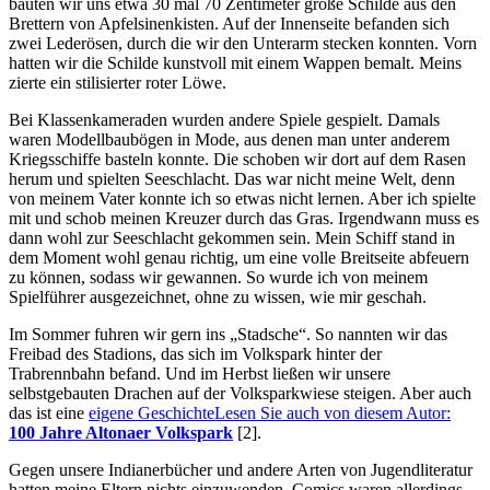
bauten wir uns etwa 30 mal 70 Zentimeter große Schilde aus den
Brettern von Apfelsinenkisten. Auf der Innenseite befanden sich
zwei Lederösen, durch die wir den Unterarm stecken konnten. Vorn
hatten wir die Schilde kunstvoll mit einem Wappen bemalt. Meins
zierte ein stilisierter roter Löwe.
Bei Klassenkameraden wurden andere Spiele gespielt. Damals
waren Modellbaubögen in Mode, aus denen man unter anderem
Kriegsschiffe basteln konnte. Die schoben wir dort auf dem Rasen
herum und spielten Seeschlacht. Das war nicht meine Welt, denn
von meinem Vater konnte ich so etwas nicht lernen. Aber ich spielte
mit und schob meinen Kreuzer durch das Gras. Irgendwann muss es
dann wohl zur Seeschlacht gekommen sein. Mein Schiff stand in
dem Moment wohl genau richtig, um eine volle Breitseite abfeuern
zu können, sodass wir gewannen. So wurde ich von meinem
Spielführer ausgezeichnet, ohne zu wissen, wie mir geschah.
Im Sommer fuhren wir gern ins
Stadsche
. So nannten wir das
Freibad des Stadions, das sich im Volkspark hinter der
Trabrennbahn befand. Und im Herbst ließen wir unsere
selbstgebauten Drachen auf der Volksparkwiese steigen. Aber auch
das ist eine
eigene Geschichte
Lesen Sie auch von diesem Autor:
100 Jahre Altonaer Volkspark
[2]
.
Gegen unsere Indianerbücher und andere Arten von Jugendliteratur
hatten meine Eltern nichts einzuwenden. Comics waren allerdings