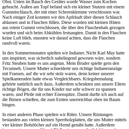
Obst. Unten im Bauch des Gerätes wurde Wasser zum Kochen
gebracht. Außen am Topf befand sich ein kleiner Stutzen mit einem
Gummischlauch, der mit einer Scherenklemme verschlossen war.
Nach einiger Zeit konnten wir den Apfelsaft über diesen Schlauch
ablassen und in Flaschen füllen. Diese wurden mit kleinen Hüten
aus rotem Gummi verschlossen, die über den Flaschenhals gezogen
wurden und sich beim Abkühlen festsaugten. Damit in den Flaschen
keine Luft blieb, mussten wir darauf achten, dass die Flaschen
randvoll waren.
In den Sommermonaten spielten wir Indianer. Nicht Karl May hatte
uns inspiriert, was sicherlich naheliegend gewesen wäre, sondern
Fritz Steuben hatte es uns angetan. Mein Bruder spielte gern den
Tecumseh. Unsere Mutter schneiderte uns richtige Indianeranzüge
mit Fransen, auf die wir sehr stolz waren, denn keiner unserer
Spielkameraden hatte etwas Vergleichbares. Kriegsbemalung
gehörte natürlich auch dazu. Außerdem schenkten uns unsere Eltern
richtige Bögen, die für uns Kinder nur sehr schwer zu spannen
waren, und Pfeile mit echter Eisenspitze. Damit durfte ich auch auf
die Birnen schießen, die zum Ernten unerreichbar oben im Baum
hingen.
In einer anderen Phase spielten wir Ritter. Unsere Rüstungen
bestanden aus vielen kleinen Sperrholzplatten, die uns Mutter mittels
vier kleiner Bohrlöcher auf ein Hemd genäht hatte. Außerdem