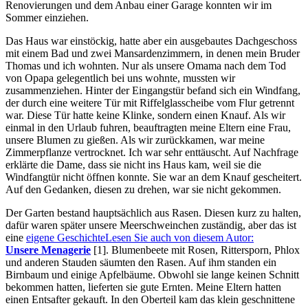
Renovierungen und dem Anbau einer Garage konnten wir im
Sommer einziehen.
Das Haus war einstöckig, hatte aber ein ausgebautes Dachgeschoss
mit einem Bad und zwei Mansardenzimmern, in denen mein Bruder
Thomas und ich wohnten. Nur als unsere Omama nach dem Tod
von Opapa gelegentlich bei uns wohnte, mussten wir
zusammenziehen. Hinter der Eingangstür befand sich ein Windfang,
der durch eine weitere Tür mit Riffelglasscheibe vom Flur getrennt
war. Diese Tür hatte keine Klinke, sondern einen Knauf. Als wir
einmal in den Urlaub fuhren, beauftragten meine Eltern eine Frau,
unsere Blumen zu gießen. Als wir zurückkamen, war meine
Zimmerpflanze vertrocknet. Ich war sehr enttäuscht. Auf Nachfrage
erklärte die Dame, dass sie nicht ins Haus kam, weil sie die
Windfangtür nicht öffnen konnte. Sie war an dem Knauf gescheitert.
Auf den Gedanken, diesen zu drehen, war sie nicht gekommen.
Der Garten bestand hauptsächlich aus Rasen. Diesen kurz zu halten,
dafür waren später unsere Meerschweinchen zuständig, aber das ist
eine
eigene Geschichte
Lesen Sie auch von diesem Autor:
Unsere Menagerie
[1]
. Blumenbeete mit Rosen, Rittersporn, Phlox
und anderen Stauden säumten den Rasen. Auf ihm standen ein
Birnbaum und einige Apfelbäume. Obwohl sie lange keinen Schnitt
bekommen hatten, lieferten sie gute Ernten. Meine Eltern hatten
einen Entsafter gekauft. In den Oberteil kam das klein geschnittene