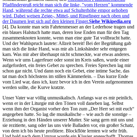
Pfadfindergruß reicht man sich die linke, "vom Herzen" kommende
Hand, während die rechte etwa auf Schulterhöhe empor gehoben
wird. Dabei weisen Zeige-, Mittel- und Ringfinger nach oben und
der Daumen legt sich auf den kleinen Finger.
Siehe Wikipedia.org
[4]
. Da konnte man sein Fahrtenmesser an der Lederhose tragen und
ein blaues Halstuch hatte man, deren lose Enden man für den Tag
zusammenknoten konnte, wenn man eine gute Tat vollbracht hatte.
Und der Wahlspruch lautete: Allzeit bereit! Bei der Begrüßung gab
man sich die linke Hand, was mir als Linkshänder sehr entgegen
kam. Was mir aber überhaupt nicht schmeckte, war etwas anderes.
Wenn wir ums Lagerfeuer oder sonst im Kreis saßen, wurde einer
aufgefordert, ein freies Gebet zu sprechen. Freies Sprechen lag mir
schon gar nicht. Und dann noch ein Gebet, eine intime Sache, das
tat man doch höchstens im stillen Kämmerlein. – Das kurze Ende
vom Lied war, dass ich, kurz bevor ich in den Verein aufgenommen
werden sollte, die Kurve kratzte.
Unser Vater war völlig unmusikalisch. Anfangs war es mir peinlich,
wenn er in der Liturgie mit den Tönen voll daneben lag. Selbst
wenn ihm der Organist vorher den Ton zum
Der Herr sei mit euch
angegeben hatte. So lag die musikalische – wie auch die sonstige –
Erziehung in den Händen unserer Mutter. Sie sang gern mit uns und
sie rezitierte, sang oder las uns viele Balladen vor, ein großer Schatz,
von dem ich bis heute profitiere. Blockflöte lernten wir sehr früh.
Und bald nach dem Umzug wurde ein Klavier angeschafft. Thomas