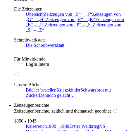
Die Zeitzeugen
Übersicht
Zeitzeugen von
B
–
F
Zeitzeugen von
G
–
H
Zeitzeugen von
H
–
K
Zeitzeugen von
K
–
P
Zeitzeugen von
P
–
S
Zeitzeugen von
S
–
Z
Schreibwerkstatt
Die Schreibwerkstatt
Für Mitwirkende
LogIn Intern
Unsere Bücher
Bücher bestellen
Kriegskinder
Schwarzbrot mit
Zucker
Dennoch gelacht…
Zeitzeugenberichte
Zeitzeugenberichte, zeitlich und thematisch geordnet
1850 - 1945
Kaiserreich
1900 - 1939
Erster Weltkrieg
NS-