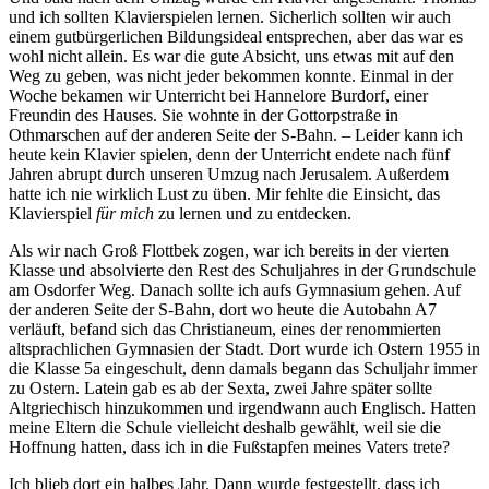
und ich sollten Klavierspielen lernen. Sicherlich sollten wir auch
einem gutbürgerlichen Bildungsideal entsprechen, aber das war es
wohl nicht allein. Es war die gute Absicht, uns etwas mit auf den
Weg zu geben, was nicht jeder bekommen konnte. Einmal in der
Woche bekamen wir Unterricht bei Hannelore Burdorf, einer
Freundin des Hauses. Sie wohnte in der Gottorpstraße in
Othmarschen auf der anderen Seite der S-Bahn. – Leider kann ich
heute kein Klavier spielen, denn der Unterricht endete nach fünf
Jahren abrupt durch unseren Umzug nach Jerusalem. Außerdem
hatte ich nie wirklich Lust zu üben. Mir fehlte die Einsicht, das
Klavierspiel
für mich
zu lernen und zu entdecken.
Als wir nach Groß Flottbek zogen, war ich bereits in der vierten
Klasse und absolvierte den Rest des Schuljahres in der Grundschule
am Osdorfer Weg. Danach sollte ich aufs Gymnasium gehen. Auf
der anderen Seite der S-Bahn, dort wo heute die Autobahn A7
verläuft, befand sich das Christianeum, eines der renommierten
altsprachlichen Gymnasien der Stadt. Dort wurde ich Ostern 1955 in
die Klasse 5a eingeschult, denn damals begann das Schuljahr immer
zu Ostern. Latein gab es ab der Sexta, zwei Jahre später sollte
Altgriechisch hinzukommen und irgendwann auch Englisch. Hatten
meine Eltern die Schule vielleicht deshalb gewählt, weil sie die
Hoffnung hatten, dass ich in die Fußstapfen meines Vaters trete?
Ich blieb dort ein halbes Jahr. Dann wurde festgestellt, dass ich