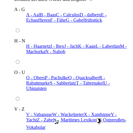
A - G
A - Aal
B - Baas
C - Calculus
D - dalbern
E -
Echauffieren
F - Fähe
G - Gabelfrühstück
H - N
H - Haarnetz
I - Ibex
J - Jach
K - Kaap
L - Laberdan
M -
Machorka
N - Nabob
O - U
O - Obers
P - Pachulke
Q - Quacksalber
R -
Rabattmarke
S - Sabberlatz
T - Tabernakel
U -
Ubiquisten
V - Z
V - Vabanque
W - Wackelpeter
X - Xanthippe
Y -
Yacht
Z - Zabel
️ Maritimes Lexikon
️ Ostpreußen-
Vokabular