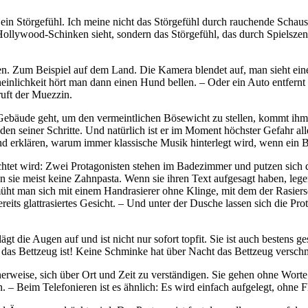
n Störgefühl. Ich meine nicht das Störgefühl durch rauchende Schauspi
ollywood-Schinken sieht, sondern das Störgefühl, das durch Spielszen
n. Zum Beispiel auf dem Land. Die Kamera blendet auf, man sieht einen
inlichkeit hört man dann einen Hund bellen. – Oder ein Auto entfernt 
uft der Muezzin.
Gebäude geht, um den vermeintlichen Bösewicht zu stellen, kommt ihm
en seiner Schritte. Und natürlich ist er im Moment höchster Gefahr alle
nd erklären, warum immer klassische Musik hinterlegt wird, wenn ein B
chtet wird: Zwei Protagonisten stehen im Badezimmer und putzen sich d
 sie meist keine Zahnpasta. Wenn sie ihren Text aufgesagt haben, lege
 müht man sich mit einem Handrasierer ohne Klinge, mit dem der Rasie
its glattrasiertes Gesicht. – Und unter der Dusche lassen sich die Pro
t die Augen auf und ist nicht nur sofort topfit. Sie ist auch bestens 
s Bettzeug ist! Keine Schminke hat über Nacht das Bettzeug verschmi
erweise, sich über Ort und Zeit zu verständigen. Sie gehen ohne Worte
n. – Beim Telefonieren ist es ähnlich: Es wird einfach aufgelegt, ohne 