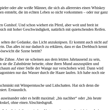
eler oder alte weiße Männer, die sich als allererstes einen Whiskey
en entsteht, die im echten Leben so nicht vorkommen – oder nur ganz
 Gutshof. Und schon wiehert ein Pferd, aber weit und breit ist
sich mit hoher Geschwindigkeit, natürlich mit quietschenden Reifen.
 selten der Gedanke, das Licht anzuknipsen. Er kommt auch nicht auf
in. Das alles ist nur dadurch zu erklären, dass er das Drehbuch kennt
ösewicht die Szene betritt?
ie Zähne. Aber sie scheinen aus dem letzten Jahrtausend zu sein,
n sie die Zahnbürste beiseite, ohne ihren Mund auszuspülen und
rschaum auf einer Stelle der Wange nur verschoben wird. Dann wird
tagonisten nur das Wasser durch die Haare laufen. Ich habe noch nie
geschminkt mit Wimperntusche und Lidschatten. Hat sich denn die
ert. Erstaunlich.
 auseinander oder es heißt maximal:
bis nachher
oder
bis heute
Floskel, ohne einen Abschiedsgruß.