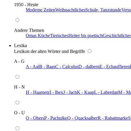
1950 - Heute
Moderne Zeiten
Weihnachtliches
Schule, Tanzstunde
Vers
Andere Themen
Omas Küche
Tierisches
Heiter bis poetisch
Geschichtliche
Lexika
Lexikon der alten Wörter und Begriffe
A - G
A - Aal
B - Baas
C - Calculus
D - dalbern
E - Echauffieren
H - N
H - Haarnetz
I - Ibex
J - Jach
K - Kaap
L - Laberdan
M - M
O - U
O - Obers
P - Pachulke
Q - Quacksalber
R - Rabattmarke
S