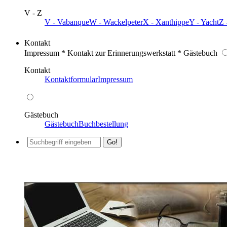
V - Z
V - Vabanque
W - Wackelpeter
X - Xanthippe
Y - Yacht
Z 
Kontakt
Impressum * Kontakt zur Erinnerungswerkstatt * Gästebuch
Kontakt
Kontaktformular
Impressum
Gästebuch
Gästebuch
Buchbestellung