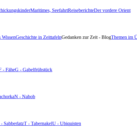
chickungskinder
Maritimes, Seefahrt
Reiseberichte
Der vordere Orient
s Wissen
Geschichte in Zeittafeln
Gedanken zur Zeit - Blog
Themen im Ü
F - Fähe
G - Gabelfrühstück
achorka
N - Nabob
 - Sabberlatz
T - Tabernakel
U - Ubiquisten