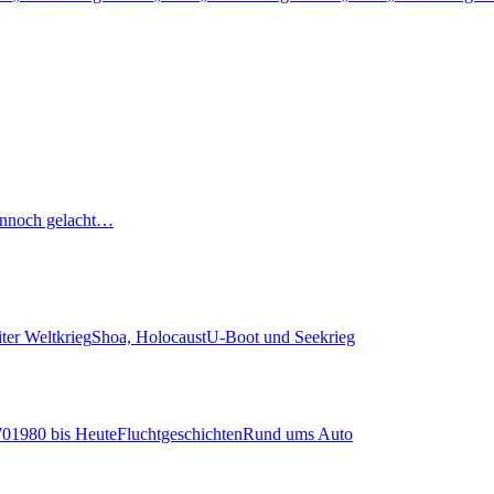
nnoch gelacht…
ter Weltkrieg
Shoa, Holocaust
U-Boot und Seekrieg
70
1980 bis Heute
Fluchtgeschichten
Rund ums Auto