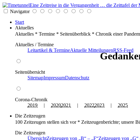
Eine Zeitreise in die Vergangenheit … die Zeittafel d
Navigator
Start
Aktuelles
Aktuelles * Termine * Seitenüberblick * Chronik einer Pandem
Aktuelles / Termine
Leitartikel & Termine
Aktuelle Mitteilungen
RSS-Feed
Gedanken
Seitenübersicht
Sitemap
Impressum
Datenschutz
Corona-Chronik
2019
|
2020
2021
|
2022
2023
|
2025
Die Zeitzeugen
100 Zeitzeugen stellen sich vor * Zeitzeugenberichte; unsere B
Die Zeitzeugen
Übersicht
Zeitzeugen von
B
–
F
Zeitzeugen von
G