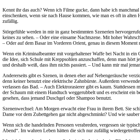
Kennt ihr das auch? Wenn ich Filme gucke, dann habe ich manchmal ei
einschenken, wenn sie nach Hause kommen, wie man es oft in alten H
zufällig.
Störgefühle werden in mir in ganz bestimmten Szenerien hervorgerufe
keines zu sehen. – Oder eine einsame Nachtszene. Mit hoher Wahrsche
– Oder auf dem Basar im Vorderen Orient, genau in diesem Moment r
Wenn ein Kriminalbeamter mit vorgehaltener Waffe bei Nacht in ein 
die Idee, sich Schule mit Kreppsohlen anzuschaffen, denn man hört jed
und deshalb weiß, dass ihm nichts passiert. – Und kann mir mal jema
Andererseits gibt es Szenen, in denen eher auf Nebengeräusche verzi
denn keiner benutzt eine elektrische Zahnbürste. Außerdem verwenden
verlassen das Bad. – Auch Elektrorasierer gibt es kaum. Stattdessen
der Schaum mit einem Handtuch weggerubbelt und es erscheint ein bere
gesehen, dass jemand Duschgel oder Shampoo benutzt.
Szenenwechsel: Am Morgen erwacht eine Frau in ihrem Bett. Sie schläg
Dame vor dem Zubettgehen gar nicht abgeschminkt? Und wie sauber da
Wenn sich die handelnden Personen verabreden, vergessen sie typisch
Abend
. Im wahren Leben hätten die sich nur zufällig wiedergetroffe