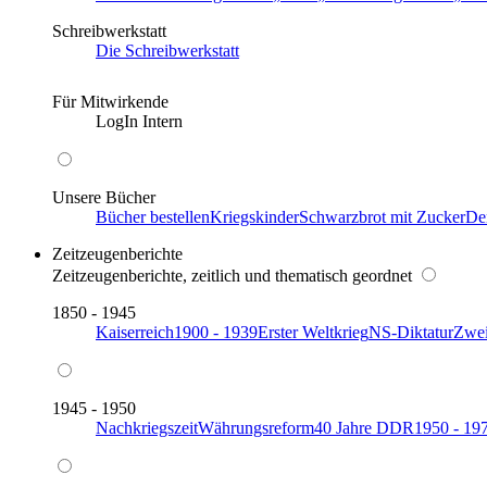
Schreibwerkstatt
Die Schreibwerkstatt
Für Mitwirkende
LogIn Intern
Unsere Bücher
Bücher bestellen
Kriegskinder
Schwarzbrot mit Zucker
De
Zeitzeugenberichte
Zeitzeugenberichte, zeitlich und thematisch geordnet
1850 - 1945
Kaiserreich
1900 - 1939
Erster Weltkrieg
NS-Diktatur
Zwei
1945 - 1950
Nachkriegszeit
Währungsreform
40 Jahre DDR
1950 - 19