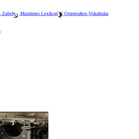
- Zabel
️ Maritimes Lexikon
️ Ostpreußen-Vokabular