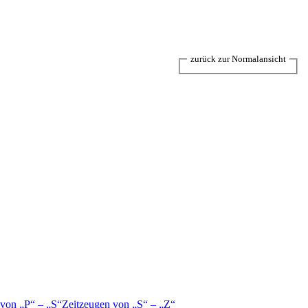
zurück zur Normalansicht
 von
P
–
S
Zeitzeugen von
S
–
Z