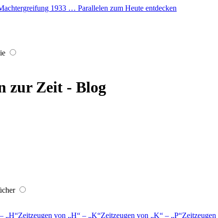
er Machtergreifung 1933 … Parallelen zum Heute entdecken
ie
 zur Zeit - Blog
ücher
–
H
Zeitzeugen von
H
–
K
Zeitzeugen von
K
–
P
Zeitzeugen