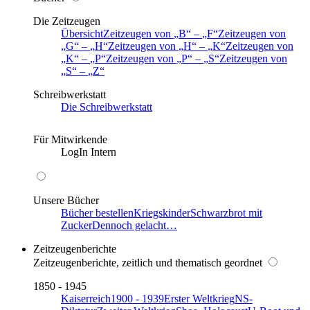
Die Zeitzeugen
Übersicht
Zeitzeugen von
B
–
F
Zeitzeugen von
G
–
H
Zeitzeugen von
H
–
K
Zeitzeugen von
K
–
P
Zeitzeugen von
P
–
S
Zeitzeugen von
S
–
Z
Schreibwerkstatt
Die Schreibwerkstatt
Für Mitwirkende
LogIn Intern
Unsere Bücher
Bücher bestellen
Kriegskinder
Schwarzbrot mit
Zucker
Dennoch gelacht…
Zeitzeugenberichte
Zeitzeugenberichte, zeitlich und thematisch geordnet
1850 - 1945
Kaiserreich
1900 - 1939
Erster Weltkrieg
NS-