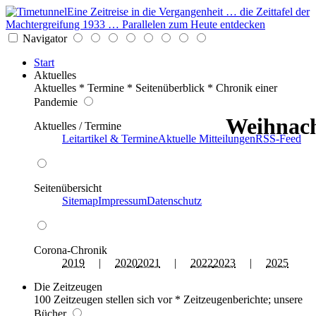
Eine Zeitreise in die Vergangenheit … die Zeittafel der
Machtergreifung 1933 … Parallelen zum Heute entdecken
Navigator
Start
Aktuelles
Aktuelles * Termine * Seitenüberblick * Chronik einer
Pandemie
Weihnach
Aktuelles / Termine
Leitartikel & Termine
Aktuelle Mitteilungen
RSS-Feed
Seitenübersicht
Sitemap
Impressum
Datenschutz
Corona-Chronik
2019
|
2020
2021
|
2022
2023
|
2025
Die Zeitzeugen
100 Zeitzeugen stellen sich vor * Zeitzeugenberichte; unsere
Bücher