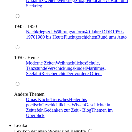
Diktatur
Zweiter Weltkrieg
Shoa, Holocaust
U-Boot und
Seekrieg
1945 - 1950
Nachkriegszeit
Währungsreform
40 Jahre DDR
1950 -
1970
1980 bis Heute
Fluchtgeschichten
Rund ums Auto
1950 - Heute
Moderne Zeiten
Weihnachtliches
Schule,
Tanzstunde
Verschickungskinder
Maritimes,
Seefahrt
Reiseberichte
Der vordere Orient
Andere Themen
Omas Küche
Tierisches
Heiter bis
poetisch
Geschichtliches Wissen
Geschichte in
Zeittafeln
Gedanken zur Zeit - Blog
Themen im
Überblick
Lexika
Lexikon der alten Wörter und Begriffe