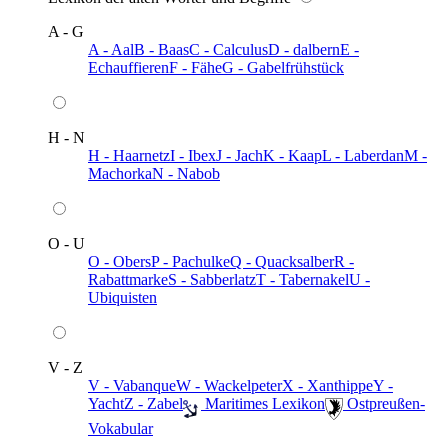
A - G
A - Aal
B - Baas
C - Calculus
D - dalbern
E -
Echauffieren
F - Fähe
G - Gabelfrühstück
H - N
H - Haarnetz
I - Ibex
J - Jach
K - Kaap
L - Laberdan
M -
Machorka
N - Nabob
O - U
O - Obers
P - Pachulke
Q - Quacksalber
R -
Rabattmarke
S - Sabberlatz
T - Tabernakel
U -
Ubiquisten
V - Z
V - Vabanque
W - Wackelpeter
X - Xanthippe
Y -
Yacht
Z - Zabel
️ Maritimes Lexikon
️ Ostpreußen-
Vokabular