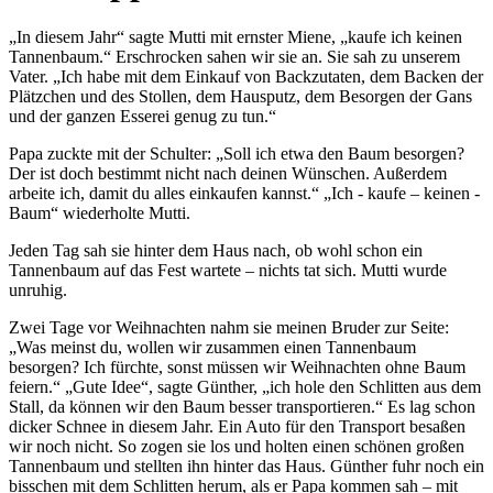
„In diesem Jahr“ sagte Mutti mit ernster Miene,
kaufe ich keinen
Tannenbaum.
Erschrocken sahen wir sie an. Sie sah zu unserem
Vater.
Ich habe mit dem Einkauf von Backzutaten, dem Backen der
Plätzchen und des Stollen, dem Hausputz, dem Besorgen der Gans
und der ganzen Esserei genug zu tun.
Papa zuckte mit der Schulter:
Soll ich etwa den Baum besorgen?
Der ist doch bestimmt nicht nach deinen Wünschen. Außerdem
arbeite ich, damit du alles einkaufen kannst.
Ich - kaufe – keinen -
Baum
wiederholte Mutti.
Jeden Tag sah sie hinter dem Haus nach, ob wohl schon ein
Tannenbaum auf das Fest wartete – nichts tat sich. Mutti wurde
unruhig.
Zwei Tage vor Weihnachten nahm sie meinen Bruder zur Seite:
Was meinst du, wollen wir zusammen einen Tannenbaum
besorgen? Ich fürchte, sonst müssen wir Weihnachten ohne Baum
feiern.
Gute Idee
, sagte Günther,
ich hole den Schlitten aus dem
Stall, da können wir den Baum besser transportieren.
Es lag schon
dicker Schnee in diesem Jahr. Ein Auto für den Transport besaßen
wir noch nicht. So zogen sie los und holten einen schönen großen
Tannenbaum und stellten ihn hinter das Haus. Günther fuhr noch ein
bisschen mit dem Schlitten herum, als er Papa kommen sah – mit