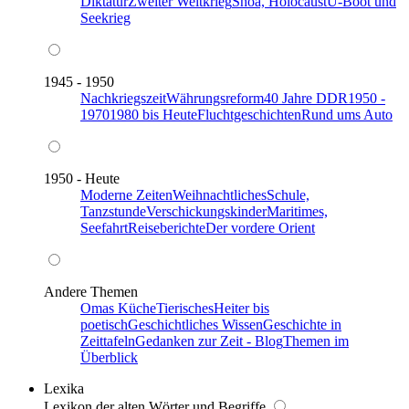
Diktatur
Zweiter Weltkrieg
Shoa, Holocaust
U-Boot und
Seekrieg
1945 - 1950
Nachkriegszeit
Währungsreform
40 Jahre DDR
1950 -
1970
1980 bis Heute
Fluchtgeschichten
Rund ums Auto
1950 - Heute
Moderne Zeiten
Weihnachtliches
Schule,
Tanzstunde
Verschickungskinder
Maritimes,
Seefahrt
Reiseberichte
Der vordere Orient
Andere Themen
Omas Küche
Tierisches
Heiter bis
poetisch
Geschichtliches Wissen
Geschichte in
Zeittafeln
Gedanken zur Zeit - Blog
Themen im
Überblick
Lexika
Lexikon der alten Wörter und Begriffe