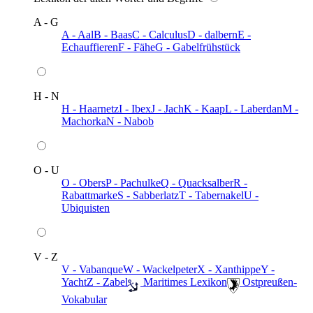
A - G
A - Aal
B - Baas
C - Calculus
D - dalbern
E -
Echauffieren
F - Fähe
G - Gabelfrühstück
H - N
H - Haarnetz
I - Ibex
J - Jach
K - Kaap
L - Laberdan
M -
Machorka
N - Nabob
O - U
O - Obers
P - Pachulke
Q - Quacksalber
R -
Rabattmarke
S - Sabberlatz
T - Tabernakel
U -
Ubiquisten
V - Z
V - Vabanque
W - Wackelpeter
X - Xanthippe
Y -
Yacht
Z - Zabel
️ Maritimes Lexikon
️ Ostpreußen-
Vokabular