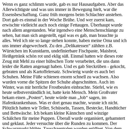
Wenn es ganz schlimm wurde, gab es nur Hausaufgaben. Aber das
Allerwichtigste und was uns immer in Bewegung hielt, war die
Essensbeschaffung. Ganz früh morgens beim Schlachter anstehen.
Dort gab es einmal in der Woche Brühe. Und wer zuerst kam,
erwischte vielleicht auch noch einige Fettaugen. Überhaupt wurde
nach allem angestanden. War irgendwo eine Menschenschlange zu
sehen, hat man sich angestellt, egal was es gab, man brauchte ja
alles. Weil ich nie so lange stehen konnte, haben meine Oma und ich
uns immer abgewechselt. Zu den
Delikatessen
zählten z.B.
Würstchen im Kunstdarm, undefinierbare Fischpaste, Maisbrot,
Heißgetränk schön rot und eklig süß. Einmal hatten wir dieses rote
Zeug mit Mehl zu einer hübschen Torte verarbeitet, die uns dann
leider die Ratten angenagt haben. Und es gab Steckrüben - gekocht,
gebraten und als Kartoffelersatz. Schwierig wurde es auch bei
Schuhen. Meine Füße schienen enorm schnell zu wachsen. Also
wurden vorne die Spitzen der Schuhe abgeschnitten. Auch im
Winter, was mir herrliche Frostbeulen einbrachte. Stiefel, wie es
heute selbstverständlich ist, hatte kein Mensch. Mein Großvater
bekam einen
Posten
, heute würde man
Job
sagen, im
Hafenkrankenhaus. Was er dort genau machte, wusste ich nicht.
Plötzlich hatten wir Teller, Schüsseln, Tassen, Bestecke, Handtücher
und Bettwäsche. Ich bekam kleine Kännchen und winzige
Schälchen für meine Puppen. Überall wurde organisiert, gehamstert
und geklaut. Jeder versuchte über die Runden zu kommen. Der
Schwarzmarkt blühte, Tauschzentralen wurden eröffnet. Von dem,