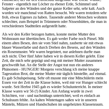
Fenster - eigentlich nur Löcher zu ebener Erde, Schimmel und
Salpeter an den Wänden und der ganze Keller sehr, sehr kalt. Auch
wurden wir manchmal von Ratten besucht. Wir waren trotzdem sehr
froh, etwas Eigenes zu haben. Tausende anderer Menschen wohnten
schlechter, zum Beispiel in Trümmern oder Nissenhütten, die man in
verschiedenen Stadtteilen aufgestellt hatte.
Als wir den Keller bezogen hatten, konnte meine Mutter den
Wohnraum nur übertünchen. Es gab weder Farbe noch Pinsel. Mit
einem alten Besen, den sie vom Stiel nahm, zauberte sie mit etwas
blauer Wasserfarbe und durch Drehen des Besens, auf den Wänden
ein Rosenmuster. Wir waren begeistert, nur anlehnen durfte man
sich nicht. Über fünf Jahre haben wir in diesem Keller gelebt. Eine
Zeit, die mich sehr geprägt und eng mit meiner Mutter zusammen
geschweißt hat. An die Stelle der Angst trat nun ein anderes
Phänomen - HUNGER! Morgens verschlang ich meine knappe
Tagesration Brot, die meine Mutter mir täglich hinstellte, auf einmal.
Es gab Schulspeisung. Sehr oft musste mir eine Mitschülerin mein
Essen vor der Zeit in die Klasse holen, weil mir vor Hunger schlecht
wurde. Seit Herbst 1945 gab es wieder Schulunterricht. In meiner
Klasse waren wir 56 (!) Kinder. Am Anfang wurde in zwei
Schichten, vor - und nachmittags unterrichtet, weil es einfach an
Schulraum fehlte. An kalten Wintertagen saßen wir in unseren
Mänteln, Mützen und Handschuhen im ungeheizten Klassenraum.