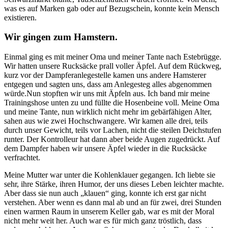
was es auf Marken gab oder auf Bezugschein, konnte kein Mensch
existieren.
Wir gingen zum Hamstern.
Einmal ging es mit meiner Oma und meiner Tante nach Estebrügge.
Wir hatten unsere Rucksäcke prall voller Äpfel. Auf dem Rückweg,
kurz vor der Dampferanlegestelle kamen uns andere Hamsterer
entgegen und sagten uns, dass am Anlegesteg alles abgenommen
würde.Nun stopften wir uns mit Äpfeln aus. Ich band mir meine
Trainingshose unten zu und füllte die Hosenbeine voll. Meine Oma
und meine Tante, nun wirklich nicht mehr im gebärfähigen Alter,
sahen aus wie zwei Hochschwangere. Wir kamen alle drei, teils
durch unser Gewicht, teils vor Lachen, nicht die steilen Deichstufen
runter. Der Kontrolleur hat dann aber beide Augen zugedrückt. Auf
dem Dampfer haben wir unsere Äpfel wieder in die Rucksäcke
verfrachtet.
Meine Mutter war unter die Kohlenklauer gegangen. Ich liebte sie
sehr, ihre Stärke, ihren Humor, der uns dieses Leben leichter machte.
Aber dass sie nun auch
klauen
ging, konnte ich erst gar nicht
verstehen. Aber wenn es dann mal ab und an für zwei, drei Stunden
einen warmen Raum in unserem Keller gab, war es mit der Moral
nicht mehr weit her. Auch war es für mich ganz tröstlich, dass