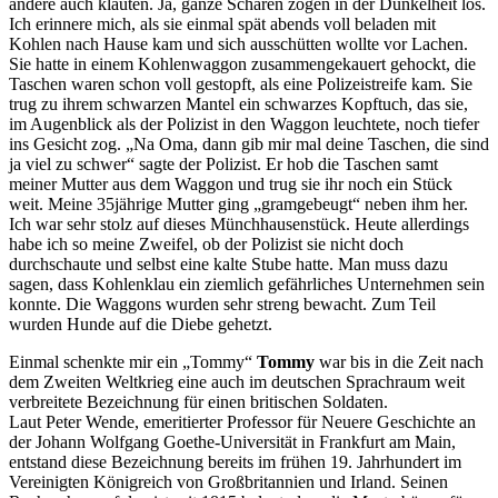
andere auch klauten. Ja, ganze Scharen zogen in der Dunkelheit los.
Ich erinnere mich, als sie einmal spät abends voll beladen mit
Kohlen nach Hause kam und sich ausschütten wollte vor Lachen.
Sie hatte in einem Kohlenwaggon zusammengekauert gehockt, die
Taschen waren schon voll gestopft, als eine Polizeistreife kam. Sie
trug zu ihrem schwarzen Mantel ein schwarzes Kopftuch, das sie,
im Augenblick als der Polizist in den Waggon leuchtete, noch tiefer
ins Gesicht zog.
Na Oma, dann gib mir mal deine Taschen, die sind
ja viel zu schwer
sagte der Polizist. Er hob die Taschen samt
meiner Mutter aus dem Waggon und trug sie ihr noch ein Stück
weit. Meine 35jährige Mutter ging
gramgebeugt
neben ihm her.
Ich war sehr stolz auf dieses Münchhausenstück. Heute allerdings
habe ich so meine Zweifel, ob der Polizist sie nicht doch
durchschaute und selbst eine kalte Stube hatte. Man muss dazu
sagen, dass Kohlenklau ein ziemlich gefährliches Unternehmen sein
konnte. Die Waggons wurden sehr streng bewacht. Zum Teil
wurden Hunde auf die Diebe gehetzt.
Einmal schenkte mir ein
Tommy
Tommy
war bis in die Zeit nach
dem Zweiten Weltkrieg eine auch im deutschen Sprachraum weit
verbreitete Bezeichnung für einen britischen Soldaten.
Laut Peter Wende, emeritierter Professor für Neuere Geschichte an
der Johann Wolfgang Goethe-Universität in Frankfurt am Main,
entstand diese Bezeichnung bereits im frühen 19. Jahrhundert im
Vereinigten Königreich von Großbritannien und Irland. Seinen