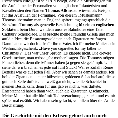
Recherchen zufolge ist seit 1815 belegt, dass die Musterbögen für
die Aufnahme der Personalien von englischen Infanteristen und
Kavalleristen den Namen
Thomas Atkins
aufwiesen, als Beispiel
für das Ausfüllen der Formulare. Von diesem
Mustermann
Thomas übernahm man in England später umgangssprachlich die
Kurzform
Tommy
als generelle Bezeichnung
für einen englischen
Soldaten
.
beim Durchwandeln unseres Bahnhofes eine Tafel
Cadbury Schokolade. Das brachte meine Freundin Gisela und mich
auf die Idee, die Besatzungssoldaten nach Zigaretten zu fragen.
Dann hatten wir doch - sie für ihren Vater, ich für meine Mutter - ein
Weihnachtsgeschenk.
Have you cigarettes for my father to
Christmas ?
Das war unser Spruch. Es klappte nicht. Die clevere
Gisela meinte, man müsse
for mother
sagen. Die Tommys mögen
Frauen lieber, denn die Männer haben ja gegen sie gekämpft. Und
siehe da, wir brachten es jede auf fünf Stück! War es Zufall? Reine
Bettelei war es auf jeden Fall. Aber wir sahen es damals anders. Ich
hob die Zigaretten in einer hübschen, goldenen Schachtel auf, die so
gut nach Seife duftete. Ich weiß gar nicht, wie die Schachtel in
meinen Besitz kam, denn für uns gab es nichts, was duftete.
Entsprechend haben dann wohl auch die Zigaretten geschmeckt.
Meine Mutter hat alle fünf mit Todesverachtung geraucht und es mir
später mal erzählt. Wir haben sehr gelacht, vor allem über die Art der
Beschaffung.
Die Geschichte mit den Erbsen gehört auch noch