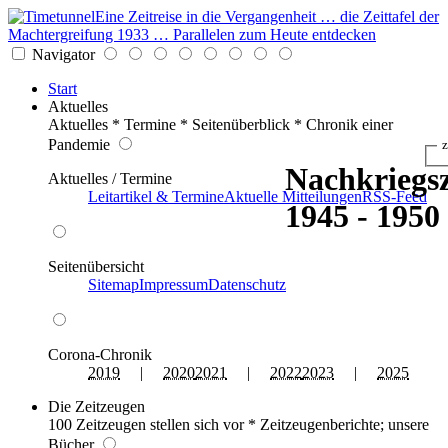
Eine Zeitreise in die Vergangenheit … die Zeittafel der
Machtergreifung 1933 … Parallelen zum Heute entdecken
Navigator
Start
Aktuelles
Aktuelles * Termine * Seitenüberblick * Chronik einer
Pandemie
z
Nachkriegsz
Aktuelles / Termine
Leitartikel & Termine
Aktuelle Mitteilungen
RSS-Feed
1945 - 1950
Seitenübersicht
Sitemap
Impressum
Datenschutz
Corona-Chronik
2019
|
2020
2021
|
2022
2023
|
2025
Die Zeitzeugen
100 Zeitzeugen stellen sich vor * Zeitzeugenberichte; unsere
Bücher