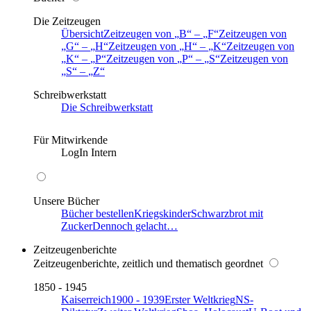
Die Zeitzeugen
Übersicht
Zeitzeugen von
B
–
F
Zeitzeugen von
G
–
H
Zeitzeugen von
H
–
K
Zeitzeugen von
K
–
P
Zeitzeugen von
P
–
S
Zeitzeugen von
S
–
Z
Schreibwerkstatt
Die Schreibwerkstatt
Für Mitwirkende
LogIn Intern
Unsere Bücher
Bücher bestellen
Kriegskinder
Schwarzbrot mit
Zucker
Dennoch gelacht…
Zeitzeugenberichte
Zeitzeugenberichte, zeitlich und thematisch geordnet
1850 - 1945
Kaiserreich
1900 - 1939
Erster Weltkrieg
NS-