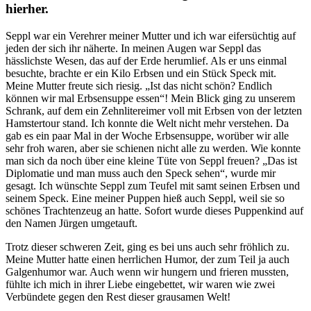
hierher.
Seppl war ein Verehrer meiner Mutter und ich war eifersüchtig auf
jeden der sich ihr näherte. In meinen Augen war Seppl das
hässlichste Wesen, das auf der Erde herumlief. Als er uns einmal
besuchte, brachte er ein Kilo Erbsen und ein Stück Speck mit.
Meine Mutter freute sich riesig.
Ist das nicht schön? Endlich
können wir mal Erbsensuppe essen
! Mein Blick ging zu unserem
Schrank, auf dem ein Zehnlitereimer voll mit Erbsen von der letzten
Hamstertour stand. Ich konnte die Welt nicht mehr verstehen. Da
gab es ein paar Mal in der Woche Erbsensuppe, worüber wir alle
sehr froh waren, aber sie schienen nicht alle zu werden. Wie konnte
man sich da noch über eine kleine Tüte von Seppl freuen?
Das ist
Diplomatie und man muss auch den Speck sehen
, wurde mir
gesagt. Ich wünschte Seppl zum Teufel mit samt seinen Erbsen und
seinem Speck. Eine meiner Puppen hieß auch Seppl, weil sie so
schönes Trachtenzeug an hatte. Sofort wurde dieses Puppenkind auf
den Namen Jürgen umgetauft.
Trotz dieser schweren Zeit, ging es bei uns auch sehr fröhlich zu.
Meine Mutter hatte einen herrlichen Humor, der zum Teil ja auch
Galgenhumor war. Auch wenn wir hungern und frieren mussten,
fühlte ich mich in ihrer Liebe eingebettet, wir waren wie zwei
Verbündete gegen den Rest dieser grausamen Welt!