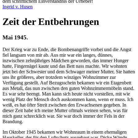
dem schriftlichem Einverständnis der Urheber!
Ingrid v. Husen
Zeit der Entbehrungen
Mai 1945.
Der Krieg war zu Ende, die Bombenangriffe vorbei und die Angst
fiel langsam von mir ab. Aus mir war ein langes, dünnes,
inzwischen zehnjähriges Mädchen geworden, das immer Hunger
hatte, Fingernägel kaute und das Bett nass machte. Wir wohnten
jetzt bei der Schwester und dem Schwager meiner Mutter, Sie hatten
uns ihr größeres, aber trotzdem winziges Wohnzimmer zur
Verfügung gestellt. Auf Bezugsschein bekamen wir ein Etagenbett
aus Metall, das nun zwischen den guten Wohnzimmermöbeln stand.
Es war sehr beengt. Man kann sich heute nicht vorstellen, mit wie
wenig Platz der Mensch doch auskommen kann, wenn er muss. Ich
weiß, es hat öfter Streit zwischen den Erwachsenen gegeben. In
dieser Zeit habe ich meine Mutter oftmals weinen sehen, was für
mich ganz schrecklich war. Sie war doch immer der Fels in der
Brandung.
Im Oktober 1945 bekamen wir Wohnraum in einem ehemaligen
Hauskeller, der für den Luftschutz ausgebaut war. Dicke Wände,