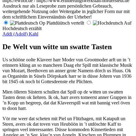
https://ewnor.de / https://www.erinnerungswerkstatt-norderstedt.de
Ausdruck nur als Leseprobe zum persönlichen Gebrauch,
weitergehende Nutzung oder Weitergabe in jeglicher Form nur mit
dem schriftlichem Einverständnis der Urheber!
Op Plattdüütsch vertellt
Auf
Hochdeutsch erzählt
Addi (Adolf) Kahl
De Welt vun witte un swatte Tasten
Us schööne oolte Klaveer harr Moder vun Grootmoder arft un in ’t
erinnern klüng an so mancheen Daag ehr Spill mit klassische Musik
vun Mozart, Beethoven un anner grote Namens dörch us Huus. Ok
as Organistin in Süsels Dörpskark harr se in düsse Johren vun 1936
bit 1945 ok noch bi Gottesdeenste ehr Plichten.
Mien ölleren Süstern schullen dat Spill op de witten un swatten
Tasten denn ok liehren. Ik ok, harr avers tomeerst anner Grappen in
’n Kopp un begreep, dat dat Klaveerspill wat mit bannig veel öven
to doon harr.
Vör me weer dat scheten mit Piel un Flitzbagen, mit Katapult un
Steen, avers ok dat toven vun Heuböön in ’t utdöschte Kaff to
springen veel interessanter. Düsse kommoden Kinnertieden mit
Angelee an ’n See, klau’n vun Appeln, Kirschen un Plummen in