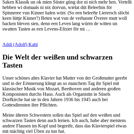
Saken Klassik un ok mien Süster güng dor ni nich mehr hen. Vertellt
hebben wi domaals ni nix dorvun, wielat düt Beleefnis för
Spinneree vun Kinner halen würr. (So een beleefte Lierersch slöcht
keen lüttje Kinner?) Beten wat vun de verhasste Överee mutt woll
backen bleven sien, denn een Leven lang würrn de witten un
swatten Tasten as een Levens-Elixier för mi …
Addi (Adolf) Kahl
Die Welt der weißen und schwarzen
Tasten
Unser schönes altes Klavier hat Mutter von der Großmutter geerbt
und in der Erinnerung klingt an so manchem Tag ihr Spiel mit
klassischer Musik von Mozart, Beethoven und anderen großen
Komponisten durchs Haus. Auch als Organistin in Süsels
Dorfkirche hat sie in den Jahren 1936 bis 1945 auch bei
Gottesdiensten ihre Pflichten.
Meine älteren Schwestern sollen das Spiel auf den weißen und
schwarzen Tasten denn auch lernen. Ich auch, habe aber meistens
andere Flausen im Kopf und begreife, dass das Klavierspiel etwas
mit mächtig viel Üben zu tun hat.