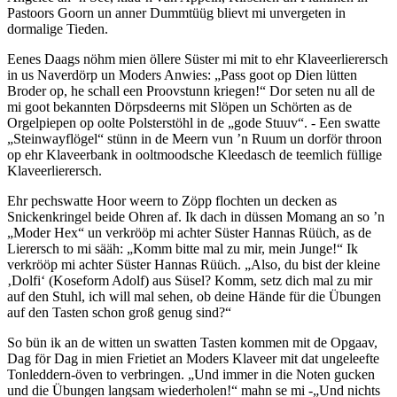
Pastoors Goorn un anner Dummtüüg blievt mi unvergeten in
dormalige Tieden.
Eenes Daags nöhm mien öllere Süster mi mit to ehr Klaveerlierersch
in us Naverdörp un Moders Anwies:
Pass goot op Dien lütten
Broder op, he schall een Proovstunn kriegen!
Dor seten nu all de
mi goot bekannten Dörpsdeerns mit Slöpen un Schörten as de
Orgelpiepen op oolte Polsterstöhl in de
gode Stuuv
. - Een swatte
Steinwayflögel
stünn in de Meern vun ’n Ruum un dorför throon
op ehr Klaveerbank in ooltmoodsche Kleedasch de teemlich füllige
Klaveerlierersch.
Ehr pechswatte Hoor weern to Zöpp flochten un decken as
Snickenkringel beide Ohren af. Ik dach in düssen Momang an so ’n
Moder Hex
un verkrööp mi achter Süster Hannas Rüüch, as de
Lierersch to mi sääh:
Komm bitte mal zu mir, mein Junge!
Ik
verkrööp mi achter Süster Hannas Rüüch.
Also, du bist der kleine
Dolfi
(Koseform Adolf) aus Süsel? Komm, setz dich mal zu mir
auf den Stuhl, ich will mal sehen, ob deine Hände für die Übungen
auf den Tasten schon groß genug sind?
So bün ik an de witten un swatten Tasten kommen mit de Opgaav,
Dag för Dag in mien Frietiet an Moders Klaveer mit dat ungeleefte
Tonleddern-öven to verbringen.
Und immer in die Noten gucken
und die Übungen langsam wiederholen!
mahn se mi -
Und nichts