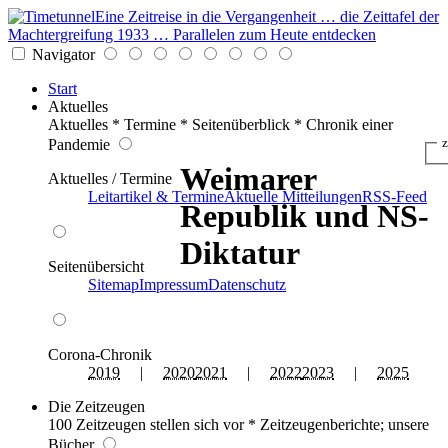
Eine Zeitreise in die Vergangenheit … die Zeittafel der
Machtergreifung 1933 … Parallelen zum Heute entdecken
Navigator
Start
Aktuelles
Aktuelles * Termine * Seitenüberblick * Chronik einer
z
Pandemie
Weimarer
Aktuelles / Termine
Leitartikel & Termine
Aktuelle Mitteilungen
RSS-Feed
Republik und NS-
Diktatur
Seitenübersicht
Sitemap
Impressum
Datenschutz
Corona-Chronik
2019
|
2020
2021
|
2022
2023
|
2025
Die Zeitzeugen
100 Zeitzeugen stellen sich vor * Zeitzeugenberichte; unsere
Bücher