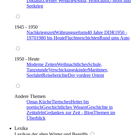
Diktatur
Zweiter Weltkrieg
Shoa, Holocaust
U-Boot und
Seekrieg
1945 - 1950
Nachkriegszeit
Währungsreform
40 Jahre DDR
1950 -
1970
1980 bis Heute
Fluchtgeschichten
Rund ums Auto
1950 - Heute
Moderne Zeiten
Weihnachtliches
Schule,
Tanzstunde
Verschickungskinder
Maritimes,
Seefahrt
Reiseberichte
Der vordere Orient
Andere Themen
Omas Küche
Tierisches
Heiter bis
poetisch
Geschichtliches Wissen
Geschichte in
Zeittafeln
Gedanken zur Zeit - Blog
Themen im
Überblick
Lexika
Lexikon der alten Wörter und Begriffe