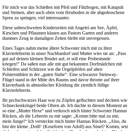
Für mich war das Schießen mit Pfeil und Flitzbogen, mit Katapult
und Steinen, aber auch oben vom Heuboden in die abgedroschene
Spreu zu springen, viel interessanter.
Diese unbeschwerten Kinderzeiten mit Angelei am See, Äpfel,
Kirschen und Pflaumen klauen aus Pastors Garten und anderes
dummes Zeug in damaligen Zeiten bleibt mir unvergessen.
Eines Tages nahm meine ältere Schwester mich mit zu ihrer
Klavierlehrerin in unser Nachbardorf und Mutter wies sie an:
Pass
gut auf deinen kleinen Bruder auf, er soll eine Probestunde
kriegen!
Da saßen nun alle mir gut bekannten Dorfmädchen mit
Schleifen und Schürzen wie die Orgelpfeifen auf alten
Polsterstühlen in der
guten Stube
. Eine schwarzer Steinway-
Flügel stand in der Mitte des Raums und davor thronte auf ihrer
Klavierbank in altmodischer Kleidung die ziemlich füllige
Klavierlehrerin.
Ihr pechschwarzes Haar war zu Zöpfen geflochten und deckten wie
Schneckenkringel beide Ohren ab. Ich dachte in diesem Moment an
so eine
Mutter Hexe
und verkroch mich hinter Schwester Hannas
Rücken, als die Lehrerin zu mir sagte:
Komm bitte mal zu mir,
mein Junge!
Ich versteckte mich hinter Hannas Rücken.
Also, du
bist der kleine
Dolfi
(Koseform von Adolf) aus Süsel? Komm, setz