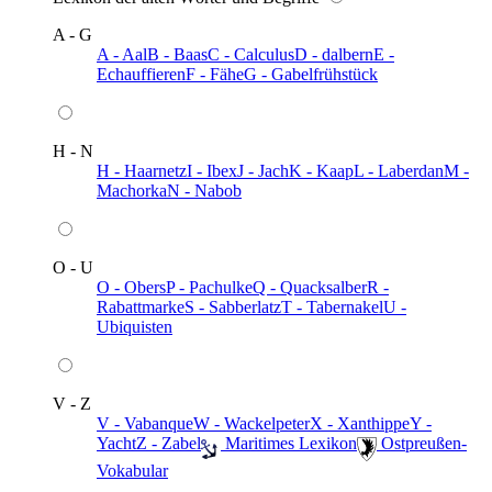
A - G
A - Aal
B - Baas
C - Calculus
D - dalbern
E -
Echauffieren
F - Fähe
G - Gabelfrühstück
H - N
H - Haarnetz
I - Ibex
J - Jach
K - Kaap
L - Laberdan
M -
Machorka
N - Nabob
O - U
O - Obers
P - Pachulke
Q - Quacksalber
R -
Rabattmarke
S - Sabberlatz
T - Tabernakel
U -
Ubiquisten
V - Z
V - Vabanque
W - Wackelpeter
X - Xanthippe
Y -
Yacht
Z - Zabel
️ Maritimes Lexikon
️ Ostpreußen-
Vokabular