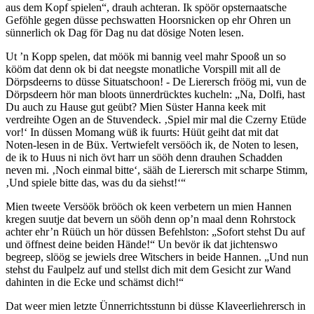
aus dem Kopf spielen
, drauh achteran. Ik spöör opsternaatsche
Geföhle gegen düsse pechswatten Hoorsnicken op ehr Ohren un
sünnerlich ok Dag för Dag nu dat dösige Noten lesen.
Ut ’n Kopp spelen, dat möök mi bannig veel mahr Spooß un so
kööm dat denn ok bi dat neegste monatliche Vorspill mit all de
Dörpsdeerns to düsse Situatschoon! - De Lierersch fröög mi, vun de
Dörpsdeern hör man bloots ünnerdrücktes kucheln:
Na, Dolfi, hast
Du auch zu Hause gut geübt? Mien Süster Hanna keek mit
verdreihte Ogen an de Stuvendeck.
Spiel mir mal die Czerny Etüde
vor!
In düssen Momang wüß ik fuurts: Hüüt geiht dat mit dat
Noten-lesen in de Büx. Vertwiefelt versööch ik, de Noten to lesen,
de ik to Huus ni nich övt harr un sööh denn drauhen Schadden
neven mi.
Noch einmal bitte
, sääh de Lierersch mit scharpe Stimm,
Und spiele bitte das, was du da siehst!
Mien tweete Versöök brööch ok keen verbetern un mien Hannen
kregen suutje dat bevern un sööh denn op’n maal denn Rohrstock
achter ehr’n Rüüch un hör düssen Befehlston:
Sofort stehst Du auf
und öffnest deine beiden Hände!
Un bevör ik dat jichtenswo
begreep, slöög se jewiels dree Witschers in beide Hannen.
Und nun
stehst du Faulpelz auf und stellst dich mit dem Gesicht zur Wand
dahinten in die Ecke und schämst dich!
Dat weer mien letzte Ünnerrichtsstunn bi düsse Klaveerliehrersch in