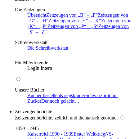
Die Zeitzeugen
Übersicht
Zeitzeugen von
B
–
F
Zeitzeugen von
G
–
H
Zeitzeugen von
H
–
K
Zeitzeugen von
K
–
P
Zeitzeugen von
P
–
S
Zeitzeugen von
S
–
Z
Schreibwerkstatt
Die Schreibwerkstatt
Für Mitwirkende
LogIn Intern
Unsere Bücher
Bücher bestellen
Kriegskinder
Schwarzbrot mit
Zucker
Dennoch gelacht…
Zeitzeugenberichte
Zeitzeugenberichte, zeitlich und thematisch geordnet
1850 - 1945
Kaiserreich
1900 - 1939
Erster Weltkrieg
NS-