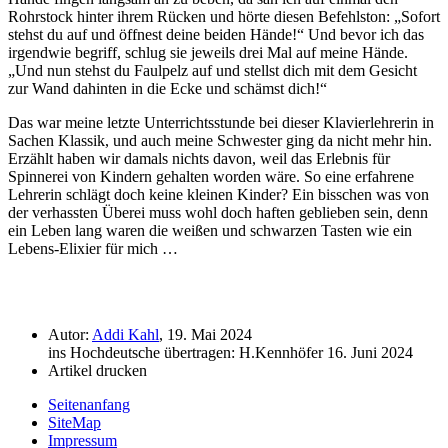
Rohrstock hinter ihrem Rücken und hörte diesen Befehlston:
Sofort
stehst du auf und öffnest deine beiden Hände!
Und bevor ich das
irgendwie begriff, schlug sie jeweils drei Mal auf meine Hände.
Und nun stehst du Faulpelz auf und stellst dich mit dem Gesicht
zur Wand dahinten in die Ecke und schämst dich!
Das war meine letzte Unterrichtsstunde bei dieser Klavierlehrerin in
Sachen Klassik, und auch meine Schwester ging da nicht mehr hin.
Erzählt haben wir damals nichts davon, weil das Erlebnis für
Spinnerei von Kindern gehalten worden wäre. So eine erfahrene
Lehrerin schlägt doch keine kleinen Kinder? Ein bisschen was von
der verhassten Überei muss wohl doch haften geblieben sein, denn
ein Leben lang waren die weißen und schwarzen Tasten wie ein
Lebens-Elixier für mich …
Autor:
Addi Kahl
, 19. Mai 2024
ins Hochdeutsche übertragen: H.Kennhöfer 16. Juni 2024
Artikel drucken
Seitenanfang
SiteMap
Impressum