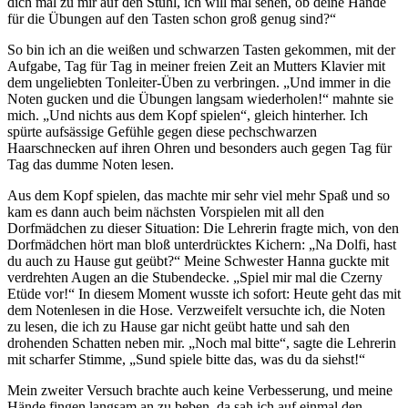
dich mal zu mir auf den Stuhl, ich will mal sehen, ob deine Hände
für die Übungen auf den Tasten schon groß genug sind?
So bin ich an die weißen und schwarzen Tasten gekommen, mit der
Aufgabe, Tag für Tag in meiner freien Zeit an Mutters Klavier mit
dem ungeliebten Tonleiter-Üben zu verbringen.
Und immer in die
Noten gucken und die Übungen langsam wiederholen!
mahnte sie
mich.
Und nichts aus dem Kopf spielen
, gleich hinterher. Ich
spürte aufsässige Gefühle gegen diese pechschwarzen
Haarschnecken auf ihren Ohren und besonders auch gegen Tag für
Tag das dumme Noten lesen.
Aus dem Kopf spielen, das machte mir sehr viel mehr Spaß und so
kam es dann auch beim nächsten Vorspielen mit all den
Dorfmädchen zu dieser Situation: Die Lehrerin fragte mich, von den
Dorfmädchen hört man bloß unterdrücktes Kichern:
Na Dolfi, hast
du auch zu Hause gut geübt?
Meine Schwester Hanna guckte mit
verdrehten Augen an die Stubendecke.
Spiel mir mal die Czerny
Etüde vor!
In diesem Moment wusste ich sofort: Heute geht das mit
dem Notenlesen in die Hose. Verzweifelt versuchte ich, die Noten
zu lesen, die ich zu Hause gar nicht geübt hatte und sah den
drohenden Schatten neben mir.
Noch mal bitte
, sagte die Lehrerin
mit scharfer Stimme,
Sund spiele bitte das, was du da siehst!
Mein zweiter Versuch brachte auch keine Verbesserung, und meine
Hände fingen langsam an zu beben, da sah ich auf einmal den