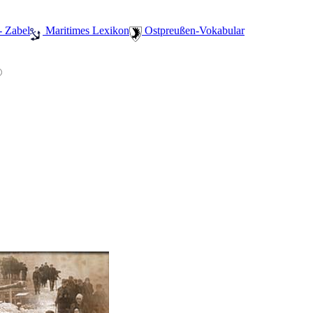
- Zabel
️ Maritimes Lexikon
️ Ostpreußen-Vokabular