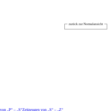
zurück zur Normalansicht
 von
P
–
S
Zeitzeugen von
S
–
Z