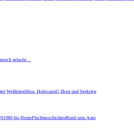
nnoch gelacht…
ter Weltkrieg
Shoa, Holocaust
U-Boot und Seekrieg
70
1980 bis Heute
Fluchtgeschichten
Rund ums Auto