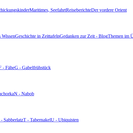
chickungskinder
Maritimes, Seefahrt
Reiseberichte
Der vordere Orient
s Wissen
Geschichte in Zeittafeln
Gedanken zur Zeit - Blog
Themen im Ü
F - Fähe
G - Gabelfrühstück
achorka
N - Nabob
 - Sabberlatz
T - Tabernakel
U - Ubiquisten