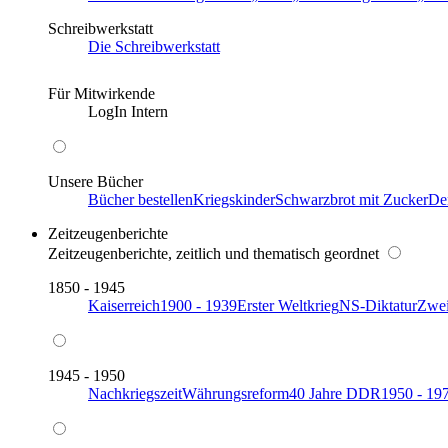
Schreibwerkstatt
Die Schreibwerkstatt
Für Mitwirkende
LogIn Intern
Unsere Bücher
Bücher bestellen
Kriegskinder
Schwarzbrot mit Zucker
De
Zeitzeugenberichte
Zeitzeugenberichte, zeitlich und thematisch geordnet
1850 - 1945
Kaiserreich
1900 - 1939
Erster Weltkrieg
NS-Diktatur
Zwei
1945 - 1950
Nachkriegszeit
Währungsreform
40 Jahre DDR
1950 - 19