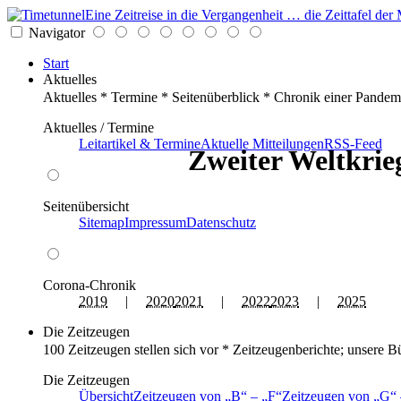
Eine Zeitreise in die Vergangenheit … die Zeittafel d
Navigator
Start
Aktuelles
Aktuelles * Termine * Seitenüberblick * Chronik einer Pandem
Aktuelles / Termine
Leitartikel & Termine
Aktuelle Mitteilungen
RSS-Feed
Zweiter Weltkrieg
Seitenübersicht
Sitemap
Impressum
Datenschutz
Corona-Chronik
2019
|
2020
2021
|
2022
2023
|
2025
Die Zeitzeugen
100 Zeitzeugen stellen sich vor * Zeitzeugenberichte; unsere B
Die Zeitzeugen
Übersicht
Zeitzeugen von
B
–
F
Zeitzeugen von
G