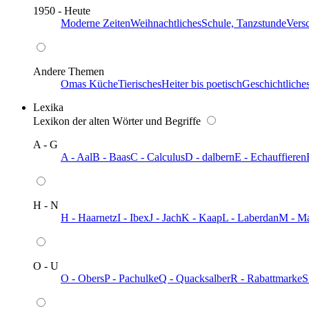
1950 - Heute
Moderne Zeiten
Weihnachtliches
Schule, Tanzstunde
Vers
Andere Themen
Omas Küche
Tierisches
Heiter bis poetisch
Geschichtliche
Lexika
Lexikon der alten Wörter und Begriffe
A - G
A - Aal
B - Baas
C - Calculus
D - dalbern
E - Echauffieren
H - N
H - Haarnetz
I - Ibex
J - Jach
K - Kaap
L - Laberdan
M - M
O - U
O - Obers
P - Pachulke
Q - Quacksalber
R - Rabattmarke
S