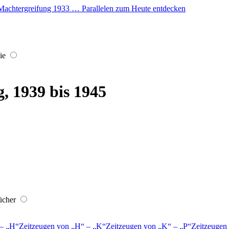
er Machtergreifung 1933 … Parallelen zum Heute entdecken
ie
, 1939 bis 1945
ücher
–
H
Zeitzeugen von
H
–
K
Zeitzeugen von
K
–
P
Zeitzeugen