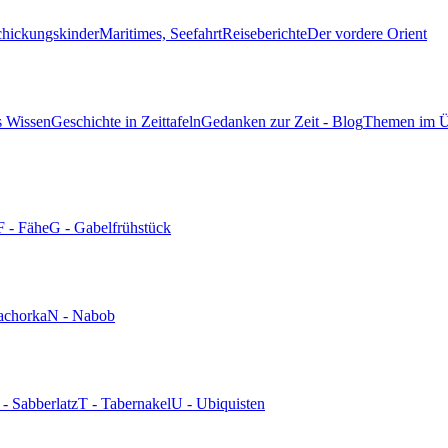
chickungskinder
Maritimes, Seefahrt
Reiseberichte
Der vordere Orient
s Wissen
Geschichte in Zeittafeln
Gedanken zur Zeit - Blog
Themen im Ü
F - Fähe
G - Gabelfrühstück
achorka
N - Nabob
 - Sabberlatz
T - Tabernakel
U - Ubiquisten