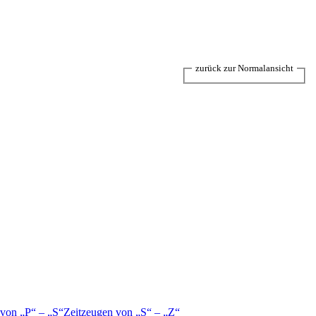
zurück zur Normalansicht
 von
P
–
S
Zeitzeugen von
S
–
Z