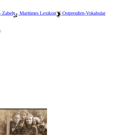
- Zabel
️ Maritimes Lexikon
️ Ostpreußen-Vokabular