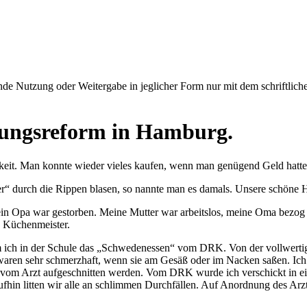
e Nutzung oder Weitergabe in jeglicher Form nur mit dem schriftlich
rungsreform in Hamburg.
gkeit. Man konnte wieder vieles kaufen, wenn man genügend Geld hatte
er
durch die Rippen blasen, so nannte man es damals. Unsere schöne 
in Opa war gestorben. Meine Mutter war arbeitslos, meine Oma bezog e
Küchenmeister.
m ich in der Schule das
Schwedenessen
vom DRK. Von der vollwertig
waren sehr schmerzhaft, wenn sie am Gesäß oder im Nacken saßen. Ich
ie vom Arzt aufgeschnitten werden. Vom DRK wurde ich verschickt in ei
aufhin litten wir alle an schlimmen Durchfällen. Auf Anordnung des A