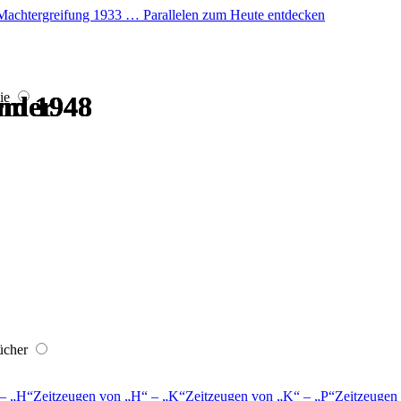
er Machtergreifung 1933 … Parallelen zum Heute entdecken
ie
nder
nder
rm 1948
rm 1948
rm 1948
rm 1948
ücher
–
H
Zeitzeugen von
H
–
K
Zeitzeugen von
K
–
P
Zeitzeugen