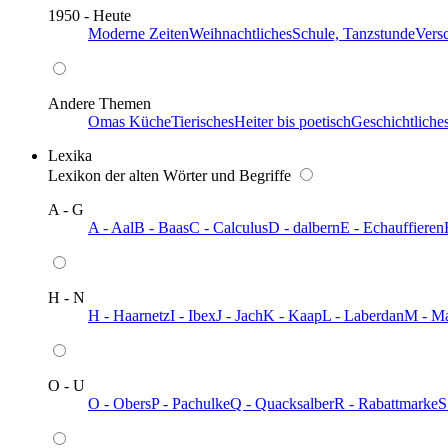
1950 - Heute
Moderne Zeiten
Weihnachtliches
Schule, Tanzstunde
Vers
Andere Themen
Omas Küche
Tierisches
Heiter bis poetisch
Geschichtliche
Lexika
Lexikon der alten Wörter und Begriffe
A - G
A - Aal
B - Baas
C - Calculus
D - dalbern
E - Echauffieren
H - N
H - Haarnetz
I - Ibex
J - Jach
K - Kaap
L - Laberdan
M - M
O - U
O - Obers
P - Pachulke
Q - Quacksalber
R - Rabattmarke
S