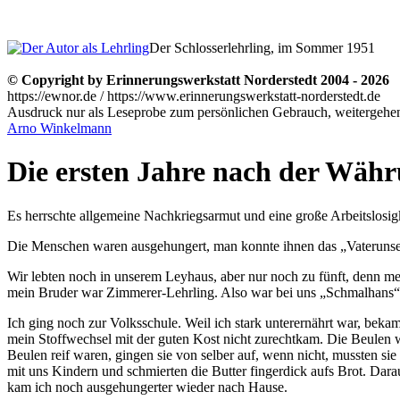
Der Schlosserlehrling, im Sommer 1951
© Copyright by Erinnerungswerkstatt Norderstedt 2004 - 2026
https://ewnor.de / https://www.erinnerungswerkstatt-norderstedt.de
Ausdruck nur als Leseprobe zum persönlichen Gebrauch, weitergehend
Arno Winkelmann
Die ersten Jahre nach der Wäh
Es herrschte allgemeine Nachkriegsarmut und eine große Arbeitslosi
Die Menschen waren ausgehungert, man konnte ihnen das
Vateruns
Wir lebten noch in unserem Leyhaus, aber nur noch zu fünft, denn me
mein Bruder war Zimmerer-Lehrling. Also war bei uns
Schmalhans
Ich ging noch zur Volksschule. Weil ich stark unterernährt war, beka
mein Stoffwechsel mit der guten Kost nicht zurechtkam. Die Beulen 
Beulen reif waren, gingen sie von selber auf, wenn nicht, mussten s
mit uns Kindern und schmierten die Butter fingerdick aufs Brot. Dar
kam ich noch ausgehungerter wieder nach Hause.