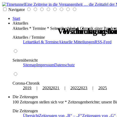
Eine Zeitreise in die Vergangenheit … die Zeittafel d
Navigator
Start
Aktuelles
Aktuelles * Termine * Seitenüberblick * Chronik einer Pandem
Verschickungski
Verschickungski
Währungsrefo
Währungsrefo
Währungsrefo
Währungsrefo
Aktuelles / Termine
Leitartikel & Termine
Aktuelle Mitteilungen
RSS-Feed
Seitenübersicht
Sitemap
Impressum
Datenschutz
Corona-Chronik
2019
|
2020
2021
|
2022
2023
|
2025
Die Zeitzeugen
100 Zeitzeugen stellen sich vor * Zeitzeugenberichte; unsere B
Die Zeitzeugen
Übersicht
Zeitzeugen von
B
–
F
Zeitzeugen von
G