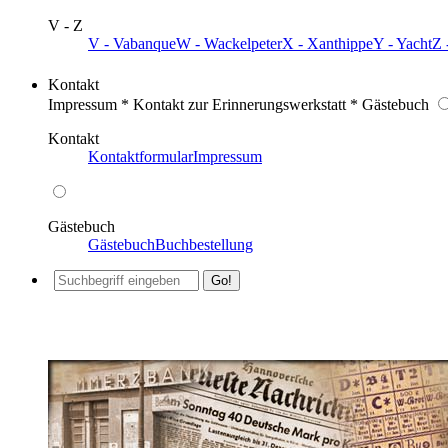
V - Z
V - Vabanque
W - Wackelpeter
X - Xanthippe
Y - Yacht
Z 
Kontakt
Impressum * Kontakt zur Erinnerungswerkstatt * Gästebuch
Kontakt
Kontaktformular
Impressum
Gästebuch
Gästebuch
Buchbestellung