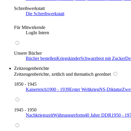
Schreibwerkstatt
Die Schreibwerkstatt
Für Mitwirkende
LogIn Intern
Unsere Bücher
Bücher bestellen
Kriegskinder
Schwarzbrot mit Zucker
De
Zeitzeugenberichte
Zeitzeugenberichte, zeitlich und thematisch geordnet
1850 - 1945
Kaiserreich
1900 - 1939
Erster Weltkrieg
NS-Diktatur
Zwei
1945 - 1950
Nachkriegszeit
Währungsreform
40 Jahre DDR
1950 - 19