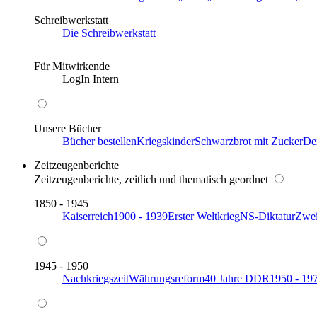
Schreibwerkstatt
Die Schreibwerkstatt
Für Mitwirkende
LogIn Intern
Unsere Bücher
Bücher bestellen
Kriegskinder
Schwarzbrot mit Zucker
De
Zeitzeugenberichte
Zeitzeugenberichte, zeitlich und thematisch geordnet
1850 - 1945
Kaiserreich
1900 - 1939
Erster Weltkrieg
NS-Diktatur
Zwei
1945 - 1950
Nachkriegszeit
Währungsreform
40 Jahre DDR
1950 - 19