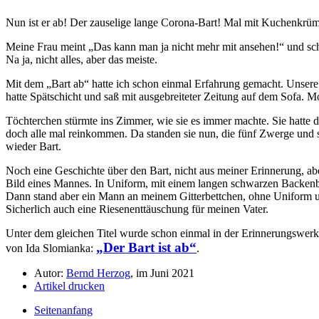
Nun ist er ab! Der zauselige lange Corona-Bart! Mal mit Kuchenkrümel
Meine Frau meint
Das kann man ja nicht mehr mit ansehen!
und sch
Na ja, nicht alles, aber das meiste.
Mit dem
Bart ab
hatte ich schon einmal Erfahrung gemacht. Unsere 
hatte Spätschicht und saß mit ausgebreiteter Zeitung auf dem Sofa. Mo
Töchterchen stürmte ins Zimmer, wie sie es immer machte. Sie hatte doc
doch alle mal reinkommen. Da standen sie nun, die fünf Zwerge und s
wieder Bart.
Noch eine Geschichte über den Bart, nicht aus meiner Erinnerung, ab
Bild eines Mannes. In Uniform, mit einem langen schwarzen Backenb
Dann stand aber ein Mann an meinem Gitterbettchen, ohne Uniform 
Sicherlich auch eine Riesenenttäuschung für meinen Vater.
Unter dem gleichen Titel wurde schon einmal in der Erinnerungswerkst
Der Bart ist ab
von Ida Slomianka:
.
Autor:
Bernd Herzog
, im Juni 2021
Artikel drucken
Seitenanfang