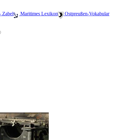
- Zabel
️ Maritimes Lexikon
️ Ostpreußen-Vokabular