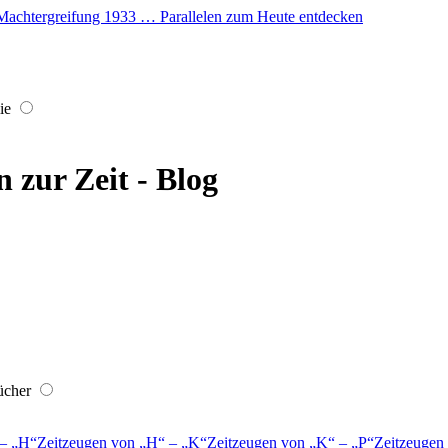
er Machtergreifung 1933 … Parallelen zum Heute entdecken
ie
 zur Zeit - Blog
ücher
–
H
Zeitzeugen von
H
–
K
Zeitzeugen von
K
–
P
Zeitzeugen