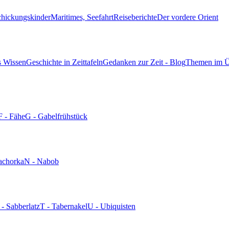
chickungskinder
Maritimes, Seefahrt
Reiseberichte
Der vordere Orient
s Wissen
Geschichte in Zeittafeln
Gedanken zur Zeit - Blog
Themen im Ü
F - Fähe
G - Gabelfrühstück
achorka
N - Nabob
 - Sabberlatz
T - Tabernakel
U - Ubiquisten