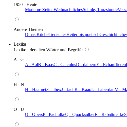
1950 - Heute
Moderne Zeiten
Weihnachtliches
Schule, Tanzstunde
Vers
Andere Themen
Omas Küche
Tierisches
Heiter bis poetisch
Geschichtliche
Lexika
Lexikon der alten Wörter und Begriffe
A - G
A - Aal
B - Baas
C - Calculus
D - dalbern
E - Echauffieren
H - N
H - Haarnetz
I - Ibex
J - Jach
K - Kaap
L - Laberdan
M - M
O - U
O - Obers
P - Pachulke
Q - Quacksalber
R - Rabattmarke
S