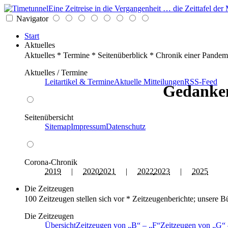
Eine Zeitreise in die Vergangenheit … die Zeittafel d
Navigator
Start
Aktuelles
Aktuelles * Termine * Seitenüberblick * Chronik einer Pandem
Aktuelles / Termine
Leitartikel & Termine
Aktuelle Mitteilungen
RSS-Feed
Gedanken
Seitenübersicht
Sitemap
Impressum
Datenschutz
Corona-Chronik
2019
|
2020
2021
|
2022
2023
|
2025
Die Zeitzeugen
100 Zeitzeugen stellen sich vor * Zeitzeugenberichte; unsere B
Die Zeitzeugen
Übersicht
Zeitzeugen von
B
–
F
Zeitzeugen von
G