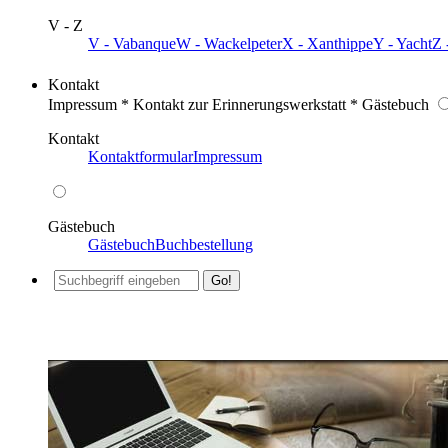
V - Z
V - Vabanque
W - Wackelpeter
X - Xanthippe
Y - Yacht
Z 
Kontakt
Impressum * Kontakt zur Erinnerungswerkstatt * Gästebuch
Kontakt
Kontaktformular
Impressum
Gästebuch
Gästebuch
Buchbestellung