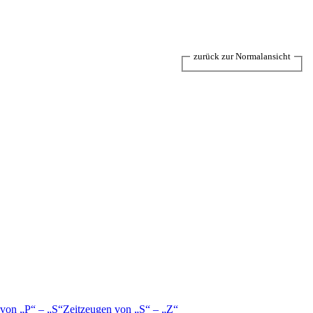
zurück zur Normalansicht
 von
P
–
S
Zeitzeugen von
S
–
Z