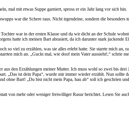
n, mal mit etwas Suppe garniert, spross er ein Jahr lang vor sich hin.
wupps war die Schere raus. Nicht irgendeine, sondern die besonders t
Tochter war in der ersten Klasse und da wir dicht an der Schule wohn
rgens hatte ich meinen Bart abrasiert, da ich darunter stark juckende E
h so viel zu erzählen, was sie alles erlebt hatte. Sie starrte mich an, 
tarrten mich an.
Guckt mal, wie doof mein Vater aussieht!,
schrie mei
er aus den Erzählungen meiner Mutter. Ich muss wohl so zwei bis drei J
art.
Das ist dein Papa
, wurde mir immer wieder erzählt. Nun sollte 
und ohne Bart!
Du bist nicht mein Papa, hau ab
soll ich geschrien und
att von mehr oder weniger freiwilliger Rasur berichtet. Lesen Sie auc