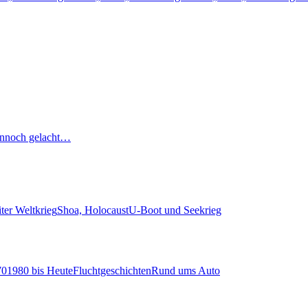
nnoch gelacht…
ter Weltkrieg
Shoa, Holocaust
U-Boot und Seekrieg
70
1980 bis Heute
Fluchtgeschichten
Rund ums Auto