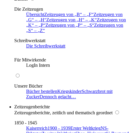
Die Zeitzeugen
Übersicht
Zeitzeugen von
B
–
F
Zeitzeugen von
G
–
H
Zeitzeugen von
H
–
K
Zeitzeugen von
K
–
P
Zeitzeugen von
P
–
S
Zeitzeugen von
S
–
Z
Schreibwerkstatt
Die Schreibwerkstatt
Für Mitwirkende
LogIn Intern
Unsere Bücher
Bücher bestellen
Kriegskinder
Schwarzbrot mit
Zucker
Dennoch gelacht…
Zeitzeugenberichte
Zeitzeugenberichte, zeitlich und thematisch geordnet
1850 - 1945
Kaiserreich
1900 - 1939
Erster Weltkrieg
NS-