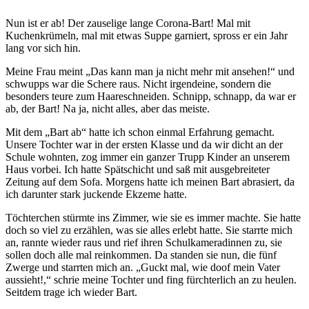
Nun ist er ab! Der zauselige lange Corona-Bart! Mal mit
Kuchenkrümeln, mal mit etwas Suppe garniert, spross er ein Jahr
lang vor sich hin.
Meine Frau meint
Das kann man ja nicht mehr mit ansehen!
und
schwupps war die Schere raus. Nicht irgendeine, sondern die
besonders teure zum Haareschneiden. Schnipp, schnapp, da war er
ab, der Bart! Na ja, nicht alles, aber das meiste.
Mit dem
Bart ab
hatte ich schon einmal Erfahrung gemacht.
Unsere Tochter war in der ersten Klasse und da wir dicht an der
Schule wohnten, zog immer ein ganzer Trupp Kinder an unserem
Haus vorbei. Ich hatte Spätschicht und saß mit ausgebreiteter
Zeitung auf dem Sofa. Morgens hatte ich meinen Bart abrasiert, da
ich darunter stark juckende Ekzeme hatte.
Töchterchen stürmte ins Zimmer, wie sie es immer machte. Sie hatte
doch so viel zu erzählen, was sie alles erlebt hatte. Sie starrte mich
an, rannte wieder raus und rief ihren Schulkameradinnen zu, sie
sollen doch alle mal reinkommen. Da standen sie nun, die fünf
Zwerge und starrten mich an.
Guckt mal, wie doof mein Vater
aussieht!,
schrie meine Tochter und fing fürchterlich an zu heulen.
Seitdem trage ich wieder Bart.