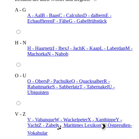
A - G
A - Aal
B - Baas
C - Calculus
D - dalbern
E -
Echauffieren
F - Fähe
G - Gabelfrühstück
H - N
H - Haarnetz
I - Ibex
J - Jach
K - Kaap
L - Laberdan
M -
Machorka
N - Nabob
O - U
O - Obers
P - Pachulke
Q - Quacksalber
R -
Rabattmarke
S - Sabberlatz
T - Tabernakel
U -
Ubiquisten
V - Z
V - Vabanque
W - Wackelpeter
X - Xanthippe
Y -
Yacht
Z - Zabel
️ Maritimes Lexikon
️ Ostpreußen-
Vokabular