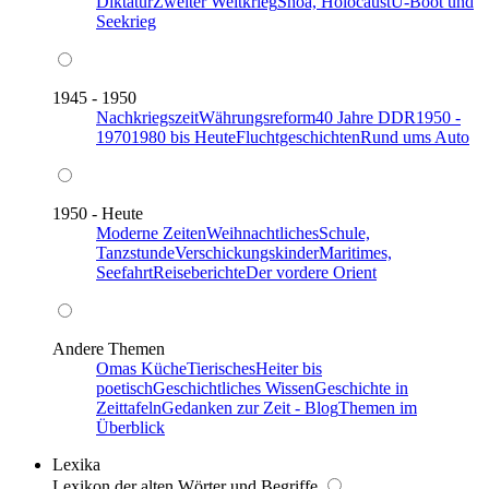
Diktatur
Zweiter Weltkrieg
Shoa, Holocaust
U-Boot und
Seekrieg
1945 - 1950
Nachkriegszeit
Währungsreform
40 Jahre DDR
1950 -
1970
1980 bis Heute
Fluchtgeschichten
Rund ums Auto
1950 - Heute
Moderne Zeiten
Weihnachtliches
Schule,
Tanzstunde
Verschickungskinder
Maritimes,
Seefahrt
Reiseberichte
Der vordere Orient
Andere Themen
Omas Küche
Tierisches
Heiter bis
poetisch
Geschichtliches Wissen
Geschichte in
Zeittafeln
Gedanken zur Zeit - Blog
Themen im
Überblick
Lexika
Lexikon der alten Wörter und Begriffe