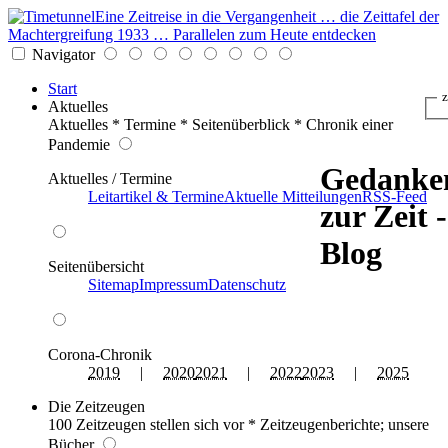
Eine Zeitreise in die Vergangenheit … die Zeittafel der
Machtergreifung 1933 … Parallelen zum Heute entdecken
Navigator
Start
z
Aktuelles
Aktuelles * Termine * Seitenüberblick * Chronik einer
Pandemie
Gedanke
Aktuelles / Termine
Leitartikel & Termine
Aktuelle Mitteilungen
RSS-Feed
zur Zeit -
Blog
Seitenübersicht
Sitemap
Impressum
Datenschutz
Corona-Chronik
2019
|
2020
2021
|
2022
2023
|
2025
Die Zeitzeugen
100 Zeitzeugen stellen sich vor * Zeitzeugenberichte; unsere
Bücher