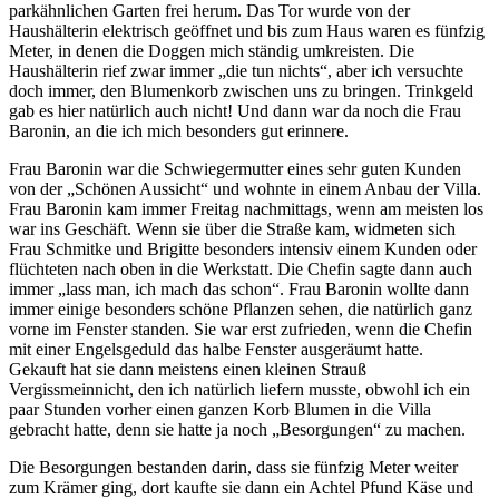
parkähnlichen Garten frei herum. Das Tor wurde von der
Haushälterin elektrisch geöffnet und bis zum Haus waren es fünfzig
Meter, in denen die Doggen mich ständig umkreisten. Die
Haushälterin rief zwar immer
die tun nichts
, aber ich versuchte
doch immer, den Blumenkorb zwischen uns zu bringen. Trinkgeld
gab es hier natürlich auch nicht! Und dann war da noch die Frau
Baronin, an die ich mich besonders gut erinnere.
Frau Baronin war die Schwiegermutter eines sehr guten Kunden
von der
Schönen Aussicht
und wohnte in einem Anbau der Villa.
Frau Baronin kam immer Freitag nachmittags, wenn am meisten los
war ins Geschäft. Wenn sie über die Straße kam, widmeten sich
Frau Schmitke und Brigitte besonders intensiv einem Kunden oder
flüchteten nach oben in die Werkstatt. Die Chefin sagte dann auch
immer
lass man, ich mach das schon
. Frau Baronin wollte dann
immer einige besonders schöne Pflanzen sehen, die natürlich ganz
vorne im Fenster standen. Sie war erst zufrieden, wenn die Chefin
mit einer Engelsgeduld das halbe Fenster ausgeräumt hatte.
Gekauft hat sie dann meistens einen kleinen Strauß
Vergissmeinnicht, den ich natürlich liefern musste, obwohl ich ein
paar Stunden vorher einen ganzen Korb Blumen in die Villa
gebracht hatte, denn sie hatte ja noch
Besorgungen
zu machen.
Die Besorgungen bestanden darin, dass sie fünfzig Meter weiter
zum Krämer ging, dort kaufte sie dann ein Achtel Pfund Käse und