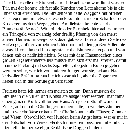
Eine Haltestelle der Straßenbahn Linie achtzehn war direkt vor der
Tür, mit der konnte ich fast alle Kunden von Lattenkamp bis in die
Innenstadt erreichen. Die Straßenbahn hatte Waggons mit offenen
Einstiegen und mit etwas Geschick konnte man dem Schaffner oder
Kassierer aus dem Wege gehen. Am liebsten brachte ich die
Blumensträuße nach Winterhude oder Barmbek, hier gab es immer
ein Trinkgeld von zwanzig oder dreißig Pfennig von den meist
älteren Damen. Im Gegensatz dazu gab es auf der anderen Seite des
Hofwegs, auf der vornehmen Uhlenhorst mit den großen Villen nie
etwas. Hier nahmen Hausangestellte die Blumen entgegen und von
denen gab es natürlich nichts. Sogar mit dem Hausmädchen eines
großen Zigarettenherstellers musste man sich erst mal streiten, damit
man die Packung mit sechs Zigaretten, die jedem Boten gegeben
werden sollte, wie ich von anderen Jungen wusste, bekam. Nach
leidvoller Erfahrung rauchte ich zwar nicht, aber die Zigaretten
ließen sich in der Schule gut verkaufen.
Freitags hatte ich immer am meisten zu tun. Dann mussten die
Sträuße in die Villen und Konsulate ausgeliefert werden, manchmal
einen ganzen Korb voll für ein Haus. An jedem Strauß war ein
Zettel, auf dem die Chefin geschrieben hatte, in welches Zimmer
und in welche Vase er kam. Die Chefin kannte alle Häuser, Zimmer
und Vasen. Obwohl ich vor Hunden keine Angst hatte, war es mir in
der Botschaft von Venezuela doch immer ein bisschen unheimlich,
hier liefen immer zwei große dänische Doggen in dem