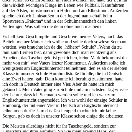
die wirklich wichtigen Dinge im Leben wie Fußball, Kanufahrten
auf der Alster, rumstromern im Hafen und am Elbestrand. Außerdem
spielte ich doch Linksaußen in der Jugendmannschaft beim
Sportverein
Paloma
und in der Schulmannschaft den linken
Verteidiger. Was sollten die denn ohne mich machen?
Es half kein Geschimpfte und Geschreie meines Vaters, noch das
Betteln meiner Mutter. Ich wollte und sollte doch sowieso Seemann
werden, was brauchte ich da die
höhere
Schule?
Wenn du zu
faul zum Lernen bist, dann gewöhne dich man rechtzeitig ans
Arbeiten, das Taschengeld ist gestrichen, keine Mark bekommst du
mehr von mir
war Vaters letzter Kommentar. Außerdem sollte ich
wenigstens am Englischunterricht teilnehmen, den es ab der siebten
Klasse in unserer Schule Humboldtstraße für alle, die in Deutsch
eine Zwei hatten, gab. Dem konnte ich beruhigt zustimmen, hatte
ich doch in Deutsch immer eine Vier. Aber da hatte ich mich
getäuscht. Mein Vater ging zur Schule und am nächsten Tag wusste
der Lehrer, dass ich Seemann werden sollte und ich war zum
Englischunterricht angemeldet. Ich war wohl der einzige Schüler in
Hamburg, der mit einer Vier in Deutsch am Englischunterricht
teilnehmen durfte. Um das Taschengeld machte ich mir keine
Sorgen, gab es doch in unserer Klasse schon einige die arbeiteten.
Die Meisten allerdings nicht für ihr Taschengeld, sondern zur
Unterstützung ihrer Familien. So wie mein Freund Hans, der