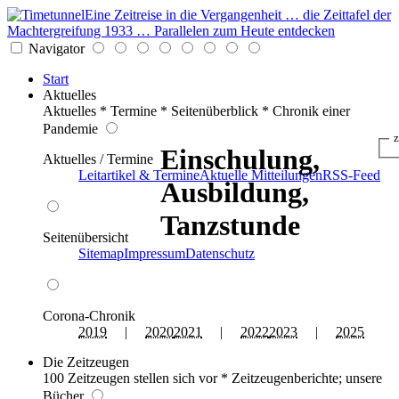
Eine Zeitreise in die Vergangenheit … die Zeittafel der
Machtergreifung 1933 … Parallelen zum Heute entdecken
Navigator
Start
Aktuelles
Aktuelles * Termine * Seitenüberblick * Chronik einer
Pandemie
z
Einschulung,
Aktuelles / Termine
Leitartikel & Termine
Aktuelle Mitteilungen
RSS-Feed
Ausbildung,
Tanzstunde
Seitenübersicht
Sitemap
Impressum
Datenschutz
Corona-Chronik
2019
|
2020
2021
|
2022
2023
|
2025
Die Zeitzeugen
100 Zeitzeugen stellen sich vor * Zeitzeugenberichte; unsere
Bücher