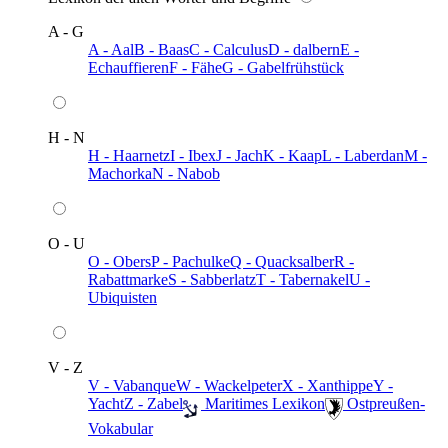
A - G
A - Aal
B - Baas
C - Calculus
D - dalbern
E -
Echauffieren
F - Fähe
G - Gabelfrühstück
H - N
H - Haarnetz
I - Ibex
J - Jach
K - Kaap
L - Laberdan
M -
Machorka
N - Nabob
O - U
O - Obers
P - Pachulke
Q - Quacksalber
R -
Rabattmarke
S - Sabberlatz
T - Tabernakel
U -
Ubiquisten
V - Z
V - Vabanque
W - Wackelpeter
X - Xanthippe
Y -
Yacht
Z - Zabel
️ Maritimes Lexikon
️ Ostpreußen-
Vokabular