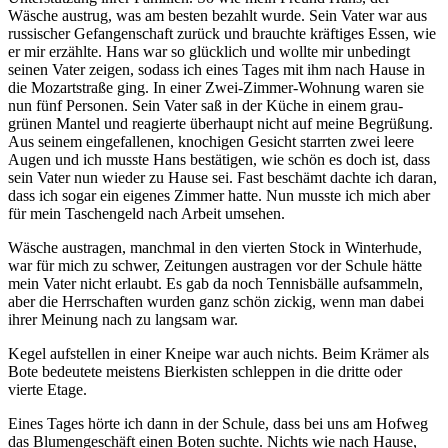
Wäsche austrug, was am besten bezahlt wurde. Sein Vater war aus
russischer Gefangenschaft zurück und brauchte kräftiges Essen, wie
er mir erzählte. Hans war so glücklich und wollte mir unbedingt
seinen Vater zeigen, sodass ich eines Tages mit ihm nach Hause in
die Mozartstraße ging. In einer Zwei-Zimmer-Wohnung waren sie
nun fünf Personen. Sein Vater saß in der Küche in einem grau-
grünen Mantel und reagierte überhaupt nicht auf meine Begrüßung.
Aus seinem eingefallenen, knochigen Gesicht starrten zwei leere
Augen und ich musste Hans bestätigen, wie schön es doch ist, dass
sein Vater nun wieder zu Hause sei. Fast beschämt dachte ich daran,
dass ich sogar ein eigenes Zimmer hatte. Nun musste ich mich aber
für mein Taschengeld nach Arbeit umsehen.
Wäsche austragen, manchmal in den vierten Stock in Winterhude,
war für mich zu schwer, Zeitungen austragen vor der Schule hätte
mein Vater nicht erlaubt. Es gab da noch Tennisbälle aufsammeln,
aber die Herrschaften wurden ganz schön zickig, wenn man dabei
ihrer Meinung nach zu langsam war.
Kegel aufstellen in einer Kneipe war auch nichts. Beim Krämer als
Bote bedeutete meistens Bierkisten schleppen in die dritte oder
vierte Etage.
Eines Tages hörte ich dann in der Schule, dass bei uns am Hofweg
das Blumengeschäft einen Boten suchte. Nichts wie nach Hause,