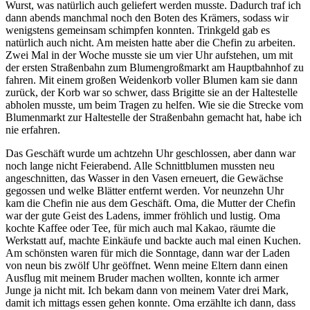
Wurst, was natürlich auch geliefert werden musste. Dadurch traf ich
dann abends manchmal noch den Boten des Krämers, sodass wir
wenigstens gemeinsam schimpfen konnten. Trinkgeld gab es
natürlich auch nicht. Am meisten hatte aber die Chefin zu arbeiten.
Zwei Mal in der Woche musste sie um vier Uhr aufstehen, um mit
der ersten Straßenbahn zum Blumengroßmarkt am Hauptbahnhof zu
fahren. Mit einem großen Weidenkorb voller Blumen kam sie dann
zurück, der Korb war so schwer, dass Brigitte sie an der Haltestelle
abholen musste, um beim Tragen zu helfen. Wie sie die Strecke vom
Blumenmarkt zur Haltestelle der Straßenbahn gemacht hat, habe ich
nie erfahren.
Das Geschäft wurde um achtzehn Uhr geschlossen, aber dann war
noch lange nicht Feierabend. Alle Schnittblumen mussten neu
angeschnitten, das Wasser in den Vasen erneuert, die Gewächse
gegossen und welke Blätter entfernt werden. Vor neunzehn Uhr
kam die Chefin nie aus dem Geschäft. Oma, die Mutter der Chefin
war der gute Geist des Ladens, immer fröhlich und lustig. Oma
kochte Kaffee oder Tee, für mich auch mal Kakao, räumte die
Werkstatt auf, machte Einkäufe und backte auch mal einen Kuchen.
Am schönsten waren für mich die Sonntage, dann war der Laden
von neun bis zwölf Uhr geöffnet. Wenn meine Eltern dann einen
Ausflug mit meinem Bruder machen wollten, konnte ich armer
Junge ja nicht mit. Ich bekam dann von meinem Vater drei Mark,
damit ich mittags essen gehen konnte. Oma erzählte ich dann, dass