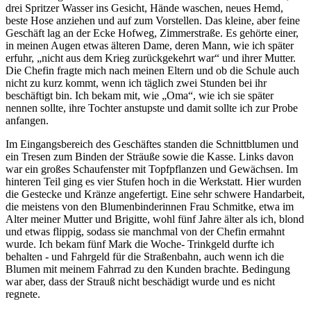
drei Spritzer Wasser ins Gesicht, Hände waschen, neues Hemd,
beste Hose anziehen und auf zum Vorstellen. Das kleine, aber feine
Geschäft lag an der Ecke Hofweg, Zimmerstraße. Es gehörte einer,
in meinen Augen etwas älteren Dame, deren Mann, wie ich später
erfuhr,
nicht aus dem Krieg zurückgekehrt war
und ihrer Mutter.
Die Chefin fragte mich nach meinen Eltern und ob die Schule auch
nicht zu kurz kommt, wenn ich täglich zwei Stunden bei ihr
beschäftigt bin. Ich bekam mit, wie
Oma
, wie ich sie später
nennen sollte, ihre Tochter anstupste und damit sollte ich zur Probe
anfangen.
Im Eingangsbereich des Geschäftes standen die Schnittblumen und
ein Tresen zum Binden der Sträuße sowie die Kasse. Links davon
war ein großes Schaufenster mit Topfpflanzen und Gewächsen. Im
hinteren Teil ging es vier Stufen hoch in die Werkstatt. Hier wurden
die Gestecke und Kränze angefertigt. Eine sehr schwere Handarbeit,
die meistens von den Blumenbinderinnen Frau Schmitke, etwa im
Alter meiner Mutter und Brigitte, wohl fünf Jahre älter als ich, blond
und etwas flippig, sodass sie manchmal von der Chefin ermahnt
wurde. Ich bekam fünf Mark die Woche- Trinkgeld durfte ich
behalten - und Fahrgeld für die Straßenbahn, auch wenn ich die
Blumen mit meinem Fahrrad zu den Kunden brachte. Bedingung
war aber, dass der Strauß nicht beschädigt wurde und es nicht
regnete.