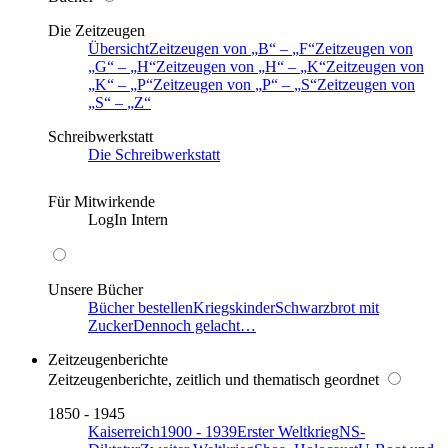
Die Zeitzeugen
Übersicht
Zeitzeugen von
B
–
F
Zeitzeugen von
G
–
H
Zeitzeugen von
H
–
K
Zeitzeugen von
K
–
P
Zeitzeugen von
P
–
S
Zeitzeugen von
S
–
Z
Schreibwerkstatt
Die Schreibwerkstatt
Für Mitwirkende
LogIn Intern
Unsere Bücher
Bücher bestellen
Kriegskinder
Schwarzbrot mit
Zucker
Dennoch gelacht…
Zeitzeugenberichte
Zeitzeugenberichte, zeitlich und thematisch geordnet
1850 - 1945
Kaiserreich
1900 - 1939
Erster Weltkrieg
NS-