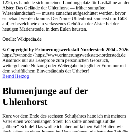
1256, es handelte sich um einen Landungsplatz für Lastkähne an der
Alster. Das Gelände der Uhlenhorst — früher sumpfige
Wiesenlandschaft — musste zunächst aufgeschüttet werden, bevor
es bebaut werden konnte. Der Name Uhlenhorst kam erst um 1608
auf, er bezeichnete ein verlassenes Gehöft an der Alster bei der
heutigen Marienstraße, in dem Eulen hausten.
Quelle: Wikipedia.de
© Copyright by Erinnerungswerkstatt Norderstedt 2004 - 2026
https://ewnor.de / https://www.erinnerungswerkstatt-norderstedt.de
Ausdruck nur als Leseprobe zum persönlichen Gebrauch,
weitergehende Nutzung oder Weitergabe in jeglicher Form nur mit
dem schriftlichem Einverständnis der Urheber!
Bernd Herzog
Blumenjunge auf der
Uhlenhorst
Kurz vor dem Ende des sechsten Schuljahres hatte ich mit meinem
Vater einen wochenlangen Streit. Ich sollte unbedingt auf die
höhere
Schule! Das wollte ich aber auf keinen Fall! Hatten wir
doch schon so einen Jungen im Haus wohnen, nie hatte der Zeit für