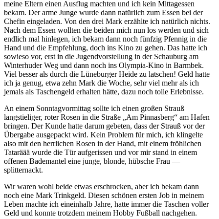
meine Eltern einen Ausflug machten und ich kein Mittagessen
bekam. Der arme Junge wurde dann natürlich zum Essen bei der
Chefin eingeladen. Von den drei Mark erzählte ich natürlich nichts.
Nach dem Essen wollten die beiden mich nun los werden und sich
endlich mal hinlegen, ich bekam dann noch fünfzig Pfennig in die
Hand und die Empfehlung, doch ins Kino zu gehen. Das hatte ich
sowieso vor, erst in die Jugendvorstellung in der Schauburg am
Winterhuder Weg und dann noch ins Olympia-Kino in Barmbek.
Viel besser als durch die Lüneburger Heide zu latschen! Geld hatte
ich ja genug, etwa zehn Mark die Woche, sehr viel mehr als ich
jemals als Taschengeld erhalten hätte, dazu noch tolle Erlebnisse.
An einem Sonntagvormittag sollte ich einen großen Strauß
langstieliger, roter Rosen in die Straße
Am Pinnasberg
am Hafen
bringen. Der Kunde hatte darum gebeten, dass der Strauß vor der
Übergabe ausgepackt wird. Kein Problem für mich, ich klingelte
also mit den herrlichen Rosen in der Hand, mit einem fröhlichen
Tataräää wurde die Tür aufgerissen und vor mir stand in einem
offenen Bademantel eine junge, blonde, hübsche Frau —
splitternackt.
Wir waren wohl beide etwas erschrocken, aber ich bekam dann
noch eine Mark Trinkgeld. Diesen schönen ersten Job in meinem
Leben machte ich eineinhalb Jahre, hatte immer die Taschen voller
Geld und konnte trotzdem meinem Hobby Fußball nachgehen.