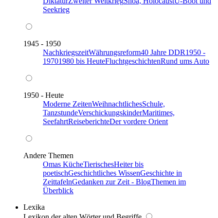
Diktatur
Zweiter Weltkrieg
Shoa, Holocaust
U-Boot und
Seekrieg
1945 - 1950
Nachkriegszeit
Währungsreform
40 Jahre DDR
1950 -
1970
1980 bis Heute
Fluchtgeschichten
Rund ums Auto
1950 - Heute
Moderne Zeiten
Weihnachtliches
Schule,
Tanzstunde
Verschickungskinder
Maritimes,
Seefahrt
Reiseberichte
Der vordere Orient
Andere Themen
Omas Küche
Tierisches
Heiter bis
poetisch
Geschichtliches Wissen
Geschichte in
Zeittafeln
Gedanken zur Zeit - Blog
Themen im
Überblick
Lexika
Lexikon der alten Wörter und Begriffe