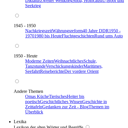
Diktatur
Zweiter Weltkrieg
Shoa, Holocaust
U-Boot und
Seekrieg
1945 - 1950
Nachkriegszeit
Währungsreform
40 Jahre DDR
1950 -
1970
1980 bis Heute
Fluchtgeschichten
Rund ums Auto
1950 - Heute
Moderne Zeiten
Weihnachtliches
Schule,
Tanzstunde
Verschickungskinder
Maritimes,
Seefahrt
Reiseberichte
Der vordere Orient
Andere Themen
Omas Küche
Tierisches
Heiter bis
poetisch
Geschichtliches Wissen
Geschichte in
Zeittafeln
Gedanken zur Zeit - Blog
Themen im
Überblick
Lexika
Lexikon der alten Wörter und Begriffe