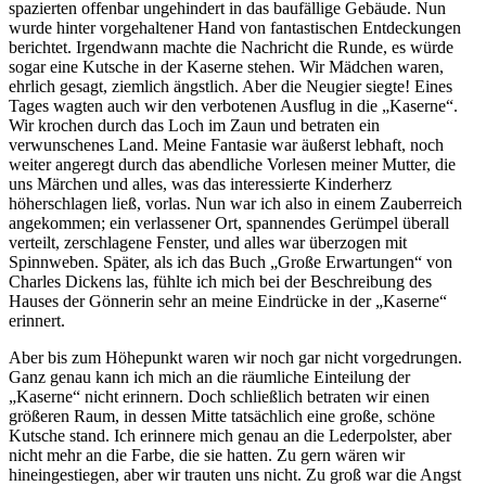
spazierten offenbar ungehindert in das baufällige Gebäude. Nun
wurde hinter vorgehaltener Hand von fantastischen Entdeckungen
berichtet. Irgendwann machte die Nachricht die Runde, es würde
sogar eine Kutsche in der Kaserne stehen. Wir Mädchen waren,
ehrlich gesagt, ziemlich ängstlich. Aber die Neugier siegte! Eines
Tages wagten auch wir den verbotenen Ausflug in die
Kaserne
.
Wir krochen durch das Loch im Zaun und betraten ein
verwunschenes Land. Meine Fantasie war äußerst lebhaft, noch
weiter angeregt durch das abendliche Vorlesen meiner Mutter, die
uns Märchen und alles, was das interessierte Kinderherz
höherschlagen ließ, vorlas. Nun war ich also in einem Zauberreich
angekommen; ein verlassener Ort, spannendes Gerümpel überall
verteilt, zerschlagene Fenster, und alles war überzogen mit
Spinnweben. Später, als ich das Buch
Große Erwartungen
von
Charles Dickens las, fühlte ich mich bei der Beschreibung des
Hauses der Gönnerin sehr an meine Eindrücke in der
Kaserne
erinnert.
Aber bis zum Höhepunkt waren wir noch gar nicht vorgedrungen.
Ganz genau kann ich mich an die räumliche Einteilung der
Kaserne
nicht erinnern. Doch schließlich betraten wir einen
größeren Raum, in dessen Mitte tatsächlich eine große, schöne
Kutsche stand. Ich erinnere mich genau an die Lederpolster, aber
nicht mehr an die Farbe, die sie hatten. Zu gern wären wir
hineingestiegen, aber wir trauten uns nicht. Zu groß war die Angst