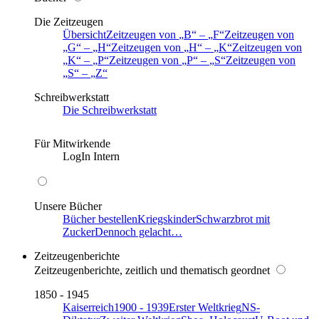
Die Zeitzeugen
Übersicht
Zeitzeugen von
B
–
F
Zeitzeugen von
G
–
H
Zeitzeugen von
H
–
K
Zeitzeugen von
K
–
P
Zeitzeugen von
P
–
S
Zeitzeugen von
S
–
Z
Schreibwerkstatt
Die Schreibwerkstatt
Für Mitwirkende
LogIn Intern
Unsere Bücher
Bücher bestellen
Kriegskinder
Schwarzbrot mit
Zucker
Dennoch gelacht…
Zeitzeugenberichte
Zeitzeugenberichte, zeitlich und thematisch geordnet
1850 - 1945
Kaiserreich
1900 - 1939
Erster Weltkrieg
NS-