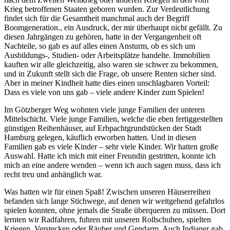
Krieg betroffenen Staaten geboren wurden. Zur Verdeutlichung
findet sich für die Gesamtheit manchmal auch der Begriff
Boomgeneration.
, ein Ausdruck, der mir überhaupt nicht gefällt. Zu
diesen Jahrgängen zu gehören, hatte in der Vergangenheit oft
Nachteile, so gab es auf alles einen Ansturm, ob es sich um
Ausbildungs-, Studien- oder Arbeitsplätze handelte. Immobilien
kauften wir alle gleichzeitig, also waren sie schwer zu bekommen,
und in Zukunft stellt sich die Frage, ob unsere Renten sicher sind.
Aber in meiner Kindheit hatte dies einen unschlagbaren Vorteil:
Dass es viele von uns gab – viele andere Kinder zum Spielen!
Im Götzberger Weg wohnten viele junge Familien der unteren
Mittelschicht. Viele junge Familien, welche die eben fertiggestellten
günstigen Reihenhäuser, auf Erbpachtgrundstücken der Stadt
Hamburg gelegen, käuflich erworben hatten. Und in diesen
Familien gab es viele Kinder – sehr viele Kinder. Wir hatten große
Auswahl. Hatte ich mich mit einer Freundin gestritten, konnte ich
mich an eine andere wenden – wenn ich auch sagen muss, dass ich
recht treu und anhänglich war.
Was hatten wir für einen Spaß! Zwischen unseren Häuserreihen
befanden sich lange Stichwege, auf denen wir weitgehend gefahrlos
spielen konnten, ohne jemals die Straße überqueren zu müssen. Dort
lernten wir Radfahren, fuhren mit unseren Rollschuhen, spielten
Kriegen, Verstecken oder Räuber und Gendarm. Auch Indianer gab