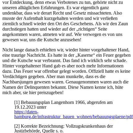
vor Entdeckung, denn etwas Verbotenes zu tun, gehörte nicht zu
unseren alltäglichen Erfahrungen. Es war eigentlich ganz
undenkbar, dass wir derart Recht und Gesetz missachteten. Also
musste der Aufenthalt kurzgehalten werden und wir verließen
ziemlich schnell wieder den Ort des Geschehens. Als wir den Zaun
durchstiegen hatten und wieder auf der
richtigen
Seite
angekommen waren, atmeten wir auf. Wie verwegen es von uns
gewesen war, uns die Kutsche anzusehen!
Nicht lange danach erhielten wir, wieder hinter vorgehaltener Hand,
eine traurige Nachricht. Es hatte in der
Kaserne
ein Feuer gegeben
und die Kutsche war verbrannt. Das fand ich wirklich sehr schade.
Hinter vorgehaltener Hand gab es aber noch mehr Informationen
dazu. Das Feuer war offenbar gelegt worden. Offiziell hatte es keine
Verdächtigen gegeben. Aber man munkelte, dass es die
Nachbarsjungen gewesen waren. Genaugenommen waren auch die
Namen der Delinquenten bekannt. Diese Namen kenne ich, hüte
mich aber, sie hier preiszugeben!
[1] Bebauungsplan Langenhorn 1966, abgerufen am
19.12.2023 unter
https://daten-
hamburg.de/infrastruktur_bauen_wohnen/bebauungsplaene/pdf
[2] Korrekte Bezeichnung: Vollzugskrankenhaus der
Justizbehörde, Quelle s. o.