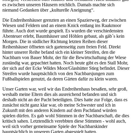
es zwischen unseren Häusern reichlich. Damals machte sich
niemand Gedanken über
kulturelle Aneignung
.
Die Endreihenhäuser grenzten an einen Spazierweg, der zwischen
Wiesen und Feldern und an einem Knick entlang ins Raakmoor
führte. Auch dort wurde gespielt. Es wurden die verschiedensten
Abenteuer erlebt, Baumhäuser und Höhlen gebaut, als gäb´s kein
Morgen. Die in südlicher Richtung letzten Reihen dieser
Reihenhäuser öffneten sich gartenseitig zum freien Feld. Direkt
hinter unserer Reihe befand sich ein kleiner Streifen, den die
Nachbarn von Bauer Mohr, der für die Bewirtschaftung der Wiese
zuständig war, gepachtet hatten. Noch heute gibt es den Stall Mohr,
der sich auf der Ecke Wildes Moor/Glashütter Stieg befindet. Dieser
Streifen wurde hauptsächlich von den Nachbarsjungen zum
Fußballspielen genutzt, da deren Gärten dafür zu klein waren.
Unser Garten war, weil wir das Endreihenhaus besaßen, sehr groß,
weshalb meine Eltern dies als ausreichend befanden und sich
deshalb nicht an der Pacht beteiligten. Dies hatte zur Folge, dass es
zunächst nicht ganz klar war, ob meine Schwester und ich in
Zukunft mit den anderen Kindern auf dem Pachtland würden
spielen dürfen. Es gab wohl Stimmen in der Nachbarschaft, die dies
kritisch sahen. Letztendlich verebbten diese Stimmen - wohl auch,
weil sich vorher gemeinsame Spiele der Nachbarskinder
hauptsächlich in unserem Garten abgespielt hatten.