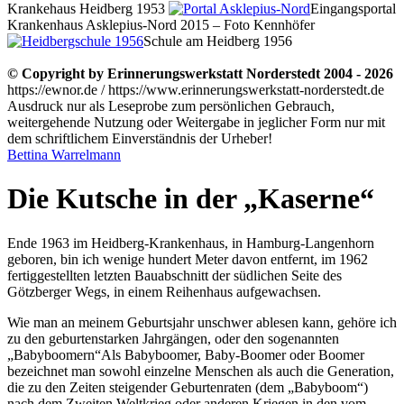
Krankehaus Heidberg 1953
Eingangsportal
Krankenhaus Asklepius-Nord 2015 – Foto Kennhöfer
Schule am Heidberg 1956
© Copyright by Erinnerungswerkstatt Norderstedt 2004 - 2026
https://ewnor.de / https://www.erinnerungswerkstatt-norderstedt.de
Ausdruck nur als Leseprobe zum persönlichen Gebrauch,
weitergehende Nutzung oder Weitergabe in jeglicher Form nur mit
dem schriftlichem Einverständnis der Urheber!
Bettina Warrelmann
Die Kutsche in der
Kaserne
Ende 1963 im Heidberg-Krankenhaus, in Hamburg-Langenhorn
geboren, bin ich wenige hundert Meter davon entfernt, im 1962
fertiggestellten letzten Bauabschnitt der südlichen Seite des
Götzberger Wegs, in einem Reihenhaus aufgewachsen.
Wie man an meinem Geburtsjahr unschwer ablesen kann, gehöre ich
zu den geburtenstarken Jahrgängen, oder den sogenannten
Babyboomern
Als Babyboomer, Baby-Boomer oder Boomer
bezeichnet man sowohl einzelne Menschen als auch die Generation,
die zu den Zeiten steigender Geburtenraten (dem „Babyboom“)
nach dem Zweiten Weltkrieg oder anderen Kriegen in den vom