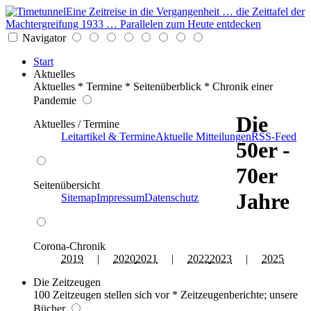
Eine Zeitreise in die Vergangenheit … die Zeittafel der
Machtergreifung 1933 … Parallelen zum Heute entdecken
Navigator
Start
Aktuelles
Aktuelles * Termine * Seitenüberblick * Chronik einer
Pandemie
Die
Aktuelles / Termine
Leitartikel & Termine
Aktuelle Mitteilungen
RSS-Feed
50er -
70er
Seitenübersicht
Jahre
Sitemap
Impressum
Datenschutz
Corona-Chronik
2019
|
2020
2021
|
2022
2023
|
2025
Die Zeitzeugen
100 Zeitzeugen stellen sich vor * Zeitzeugenberichte; unsere
Bücher