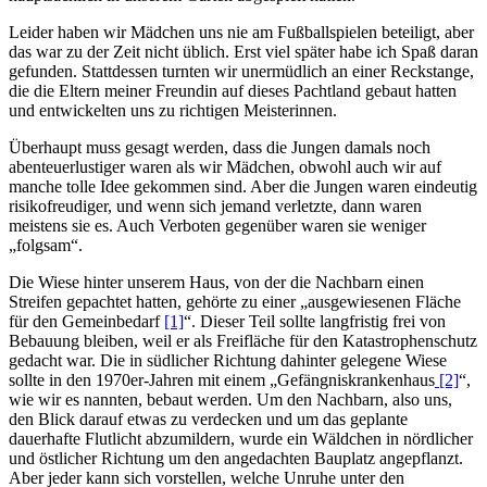
Leider haben wir Mädchen uns nie am Fußballspielen beteiligt, aber
das war zu der Zeit nicht üblich. Erst viel später habe ich Spaß daran
gefunden. Stattdessen turnten wir unermüdlich an einer Reckstange,
die die Eltern meiner Freundin auf dieses Pachtland gebaut hatten
und entwickelten uns zu richtigen Meisterinnen.
Überhaupt muss gesagt werden, dass die Jungen damals noch
abenteuerlustiger waren als wir Mädchen, obwohl auch wir auf
manche tolle Idee gekommen sind. Aber die Jungen waren eindeutig
risikofreudiger, und wenn sich jemand verletzte, dann waren
meistens sie es. Auch Verboten gegenüber waren sie weniger
folgsam
.
Die Wiese hinter unserem Haus, von der die Nachbarn einen
Streifen gepachtet hatten, gehörte zu einer
ausgewiesenen Fläche
für den Gemeinbedarf
[1]
. Dieser Teil sollte langfristig frei von
Bebauung bleiben, weil er als Freifläche für den Katastrophenschutz
gedacht war. Die in südlicher Richtung dahinter gelegene Wiese
sollte in den 1970er-Jahren mit einem
Gefängniskrankenhaus
[2]
,
wie wir es nannten, bebaut werden. Um den Nachbarn, also uns,
den Blick darauf etwas zu verdecken und um das geplante
dauerhafte Flutlicht abzumildern, wurde ein Wäldchen in nördlicher
und östlicher Richtung um den angedachten Bauplatz angepflanzt.
Aber jeder kann sich vorstellen, welche Unruhe unter den