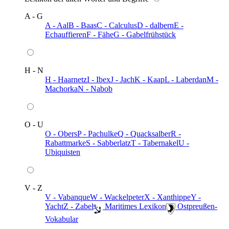
A - G
A - Aal
B - Baas
C - Calculus
D - dalbern
E -
Echauffieren
F - Fähe
G - Gabelfrühstück
H - N
H - Haarnetz
I - Ibex
J - Jach
K - Kaap
L - Laberdan
M -
Machorka
N - Nabob
O - U
O - Obers
P - Pachulke
Q - Quacksalber
R -
Rabattmarke
S - Sabberlatz
T - Tabernakel
U -
Ubiquisten
V - Z
V - Vabanque
W - Wackelpeter
X - Xanthippe
Y -
Yacht
Z - Zabel
️ Maritimes Lexikon
️ Ostpreußen-
Vokabular