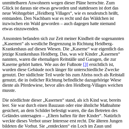
unmittelbaren Anwohnern wegen dieser Pläne herrschte. Zum
Glück ist daraus nie etwas geworden und stattdessen ist dort das
neue Wohngebiet
Heidberg Villages
, wie es neudeutsch heißt,
entstanden. Den Nachbarn war es recht und das Wäldchen ist
inzwischen ein Wald geworden – auch dagegen hatte niemand
etwas einzuwenden.
Ansonsten befanden sich zur Zeit meiner Kindheit die sogenannten
Kasernen
als westliche Begrenzung in Richtung Heidberg-
Krankenhaus auf diesen Wiesen. Die
Kaserne
war eigentlich das
jetzige Krankenhaus Heidberg. Das, was wir Kinder
Kasernen
nannten, waren die ehemaligen Reitställe und Garagen, die zur
Kaserne gehört hatten. Wie aus der Fußnote
[3]
ersichtlich ist,
wurden diese Gebäude noch länger für unterschiedliche Zwecke
genutzt. Der südlichste Teil wurde bis zum Abriss noch als Reitstall
genutzt, die in östlicher Richtung befindliche dazugehörige Wiese
diente als Pferdewiese, bevor alles den Heidberg-Villages weichen
musste.
Die nördlichste dieser
Kasernen
stand, als ich Kind war, bereits
leer. Sie war durch einen Bauzaun oder eine ähnliche Maßnahme
gesichert, an dem Schilder befestigt waren, die das Betreten des
Geländes untersagten –
Eltern haften für ihre Kinder
. Natürlich
weckte dieses Verbot unser Interesse erst recht. Die älteren Jungen
bildeten die Vorhut. Sie
entdeckten
ein Loch im Zaun und