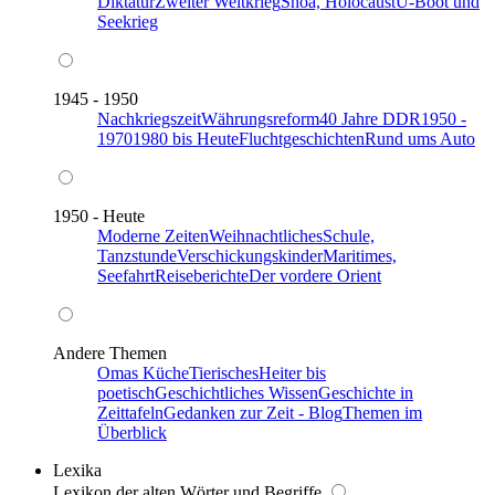
Diktatur
Zweiter Weltkrieg
Shoa, Holocaust
U-Boot und
Seekrieg
1945 - 1950
Nachkriegszeit
Währungsreform
40 Jahre DDR
1950 -
1970
1980 bis Heute
Fluchtgeschichten
Rund ums Auto
1950 - Heute
Moderne Zeiten
Weihnachtliches
Schule,
Tanzstunde
Verschickungskinder
Maritimes,
Seefahrt
Reiseberichte
Der vordere Orient
Andere Themen
Omas Küche
Tierisches
Heiter bis
poetisch
Geschichtliches Wissen
Geschichte in
Zeittafeln
Gedanken zur Zeit - Blog
Themen im
Überblick
Lexika
Lexikon der alten Wörter und Begriffe