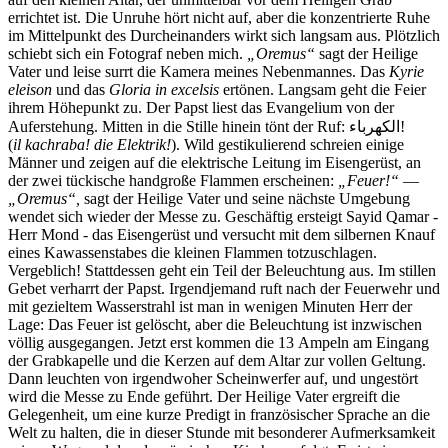
errichtet ist. Die Unruhe hört nicht auf, aber die konzentrierte Ruhe
im Mittelpunkt des Durcheinanders wirkt sich langsam aus. Plötzlich
schiebt sich ein Fotograf neben mich.
Oremus
sagt der Heilige
Vater und leise surrt die Kamera meines Nebenmannes. Das
Kyrie
eleison
und das
Gloria in excelsis
ertönen. Langsam geht die Feier
ihrem Höhepunkt zu. Der Papst liest das Evangelium von der
Auferstehung. Mitten in die Stille hinein tönt der Ruf:
!الكهرباء
(
il kachraba! die Elektrik!
). Wild gestikulierend schreien einige
Männer und zeigen auf die elektrische Leitung im Eisengerüst, an
der zwei tückische handgroße Flammen erscheinen:
Feuer!
—
Oremus
,
sagt der Heilige Vater und seine nächste Umgebung
wendet sich wieder der Messe zu. Geschäftig ersteigt Sayid Qamar -
Herr Mond - das Eisengerüst und versucht mit dem silbernen Knauf
eines Kawassenstabes die kleinen Flammen totzuschlagen.
Vergeblich! Stattdessen geht ein Teil der Beleuchtung aus. Im stillen
Gebet verharrt der Papst. Irgendjemand ruft nach der Feuerwehr und
mit gezieltem Wasserstrahl ist man in wenigen Minuten Herr der
Lage: Das Feuer ist gelöscht, aber die Beleuchtung ist inzwischen
völlig ausgegangen. Jetzt erst kommen die 13 Ampeln am Eingang
der Grabkapelle und die Kerzen auf dem Altar zur vollen Geltung.
Dann leuchten von irgendwoher Scheinwerfer auf, und ungestört
wird die Messe zu Ende geführt. Der Heilige Vater ergreift die
Gelegenheit, um eine kurze Predigt in französischer Sprache an die
Welt zu halten, die in dieser Stunde mit besonderer Aufmerksamkeit