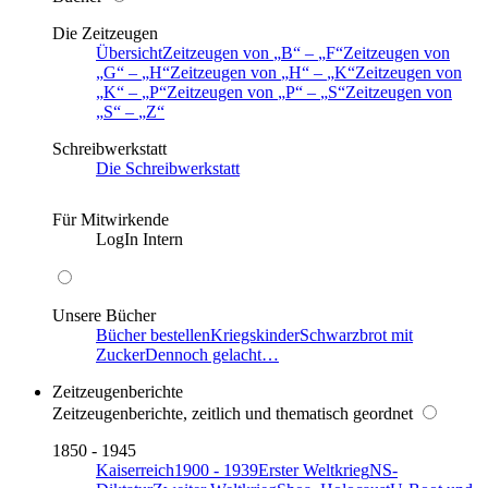
Die Zeitzeugen
Übersicht
Zeitzeugen von
B
–
F
Zeitzeugen von
G
–
H
Zeitzeugen von
H
–
K
Zeitzeugen von
K
–
P
Zeitzeugen von
P
–
S
Zeitzeugen von
S
–
Z
Schreibwerkstatt
Die Schreibwerkstatt
Für Mitwirkende
LogIn Intern
Unsere Bücher
Bücher bestellen
Kriegskinder
Schwarzbrot mit
Zucker
Dennoch gelacht…
Zeitzeugenberichte
Zeitzeugenberichte, zeitlich und thematisch geordnet
1850 - 1945
Kaiserreich
1900 - 1939
Erster Weltkrieg
NS-