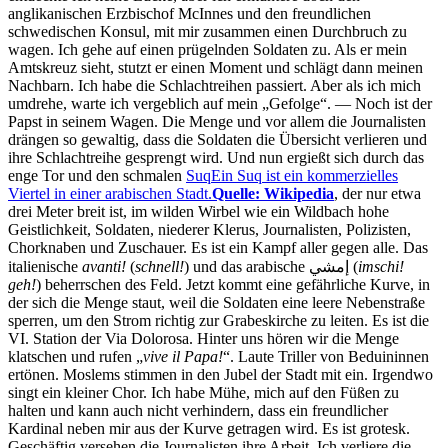
anglikanischen Erzbischof McInnes und den freundlichen
schwedischen Konsul, mit mir zusammen einen Durchbruch zu
wagen. Ich gehe auf einen prügelnden Soldaten zu. Als er mein
Amtskreuz sieht, stutzt er einen Moment und schlägt dann meinen
Nachbarn. Ich habe die Schlachtreihen passiert. Aber als ich mich
umdrehe, warte ich vergeblich auf mein
Gefolge
. — Noch ist der
Papst in seinem Wagen. Die Menge und vor allem die Journalisten
drängen so gewaltig, dass die Soldaten die Übersicht verlieren und
ihre Schlachtreihe gesprengt wird. Und nun ergießt sich durch das
enge Tor und den schmalen
Suq
Ein Suq ist ein kommerzielles
Viertel in einer arabischen Stadt.
Quelle: Wikipedia
, der nur etwa
drei Meter breit ist, im wilden Wirbel wie ein Wildbach hohe
Geistlichkeit, Soldaten, niederer Klerus, Journalisten, Polizisten,
Chorknaben und Zuschauer. Es ist ein Kampf aller gegen alle. Das
italienische
avanti!
(
schnell!
) und das arabische
إمشي
(
imschi!
geh!
) beherrschen des Feld. Jetzt kommt eine gefährliche Kurve, in
der sich die Menge staut, weil die Soldaten eine leere Nebenstraße
sperren, um den Strom richtig zur Grabeskirche zu leiten. Es ist die
VI. Station der Via Dolorosa. Hinter uns hören wir die Menge
klatschen und rufen
vive il Papa!
. Laute Triller von Beduininnen
ertönen. Moslems stimmen in den Jubel der Stadt mit ein. Irgendwo
singt ein kleiner Chor. Ich habe Mühe, mich auf den Füßen zu
halten und kann auch nicht verhindern, dass ein freundlicher
Kardinal neben mir aus der Kurve getragen wird. Es ist grotesk.
Geschäftig versehen die Journalisten ihre Arbeit. Ich verliere die