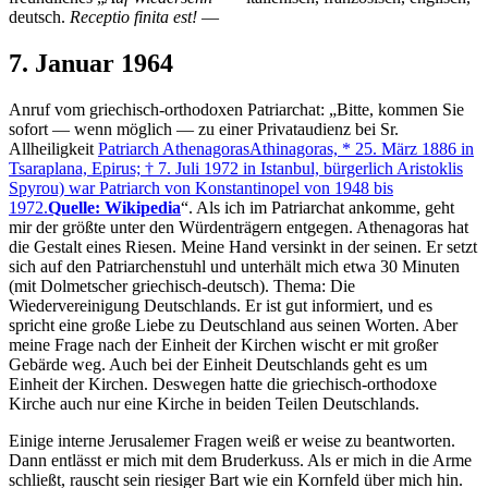
deutsch.
Receptio finita est!
—
7. Januar 1964
Anruf vom griechisch-orthodoxen Patriarchat:
Bitte, kommen Sie
sofort — wenn möglich — zu einer Privataudienz bei Sr.
Allheiligkeit
Patriarch Athenagoras
Athinagoras, * 25. März 1886 in
Tsaraplana, Epirus; † 7. Juli 1972 in Istanbul, bürgerlich Aristoklis
Spyrou) war Patriarch von Konstantinopel von 1948 bis
1972.
Quelle: Wikipedia
. Als ich im Patriarchat ankomme, geht
mir der größte unter den Würdenträgern entgegen. Athenagoras hat
die Gestalt eines Riesen. Meine Hand versinkt in der seinen. Er setzt
sich auf den Patriarchenstuhl und unterhält mich etwa 30 Minuten
(mit Dolmetscher griechisch-deutsch). Thema: Die
Wiedervereinigung Deutschlands. Er ist gut informiert, und es
spricht eine große Liebe zu Deutschland aus seinen Worten. Aber
meine Frage nach der Einheit der Kirchen wischt er mit großer
Gebärde weg. Auch bei der Einheit Deutschlands geht es um
Einheit der Kirchen. Deswegen hatte die griechisch-orthodoxe
Kirche auch nur eine Kirche in beiden Teilen Deutschlands.
Einige interne Jerusalemer Fragen weiß er weise zu beantworten.
Dann entlässt er mich mit dem Bruderkuss. Als er mich in die Arme
schließt, rauscht sein riesiger Bart wie ein Kornfeld über mich hin.