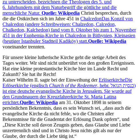
zu unterscheiden, bezeichnen die Theologen des 5. und
6. Jahrhunderts mit dem Naturbegriff die göttliche und die
menschliche Natur.
Quelle: Wikipedia
Christi besprechen, durch
die die Ostkirchen sich im Jahre 451 in
Chalcedon
Das Konzil von
Chalcedon (andere Schreibweisen: Chalzedon, Calcedon,
Chalkedon, Kalchedon) fand vom 8. Oktober bis zum 1. November
451 in der Euphemia-Kirche in Chalcedon in Bithynien, Kleinasien
(heutiger Istanbuler Stadtteil Kadiköy) statt.
Quelle: Wikipedia
voneinander trennten.
Für unsere kleine lutherische Kirche geht die stetige Arbeit des
Tages weiter. Wir sind nicht unberührt von den großen Ereignissen.
Hat eine kleine protestantische Kirche hier im Lande Recht und
Zukunft? Sie hat ihr Recht!
Kaiser Wilhelm II. sagte bei der Einweihung der
Erlöserkirche
Die
Erlöserkirche (englisch
Church of the Redeemer
כנסית הגואל
‎)
ist eine deutsche evangelische Kirche in Jerusalem. Sie wurde auf
den Grundmauern der Kreuzfahrerkirche St. Maria Latina
errichtet.
Quelle: Wikipedia
am 31. Oktober 1898 in seinem
persönlichen Bekenntnis, dass es sein Wunsch sei,
dass auch die
evangelische Kirche da nicht fehle, wo die Christen aller
Bekenntnisse für die Gnadentat der Erlösung Dank opfern
, und
Diese Kirche soll davon Zeugnis geben, dass Glaube und Liebe
unzertrennlich sind und in Christo Jesu nichts gilt als nur der
Glaube, der durch die Liebe tätig ist.