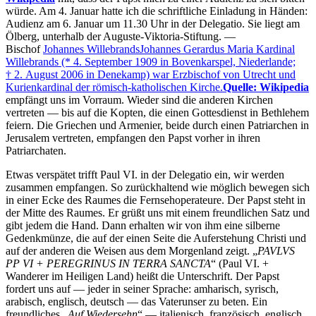
würde. Am 4. Januar hatte ich die schriftliche Einladung in Händen:
Audienz am 6. Januar um 11.30 Uhr in der Delegatio. Sie liegt am
Ölberg, unterhalb der Auguste-Viktoria-Stiftung. —
Bischof
Johannes Willebrands
Johannes Gerardus Maria Kardinal
Willebrands (* 4. September 1909 in Bovenkarspel, Niederlande;
† 2. August 2006 in Denekamp) war Erzbischof von Utrecht und
Kurienkardinal der römisch-katholischen Kirche.
Quelle: Wikipedia
empfängt uns im Vorraum. Wieder sind die anderen Kirchen
vertreten — bis auf die Kopten, die einen Gottesdienst in Bethlehem
feiern. Die Griechen und Armenier, beide durch einen Patriarchen in
Jerusalem vertreten, empfangen den Papst vorher in ihren
Patriarchaten.
Etwas verspätet trifft Paul VI. in der Delegatio ein, wir werden
zusammen empfangen. So zurückhaltend wie möglich bewegen sich
in einer Ecke des Raumes die Fernsehoperateure. Der Papst steht in
der Mitte des Raumes. Er grüßt uns mit einem freundlichen Satz und
gibt jedem die Hand. Dann erhalten wir von ihm eine silberne
Gedenkmünze, die auf der einen Seite die Auferstehung Christi und
auf der anderen die Weisen aus dem Morgenland zeigt.
PAVLVS
PP VI + PEREGRINUS IN TERRA SANCTA
(Paul VI. +
Wanderer im Heiligen Land) heißt die Unterschrift. Der Papst
fordert uns auf — jeder in seiner Sprache: amharisch, syrisch,
arabisch, englisch, deutsch — das Vaterunser zu beten. Ein
freundliches
Auf Wiedersehn
— italienisch, französisch, englisch,