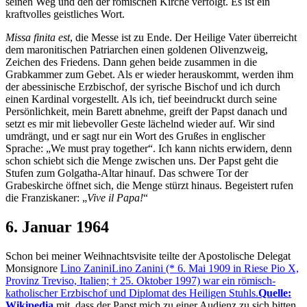
seinen Weg und den der römischen Kirche verfolgt. Es ist ein
kraftvolles geistliches Wort.
Missa finita est
, die Messe ist zu Ende. Der Heilige Vater überreicht
dem maronitischen Patriarchen einen goldenen Olivenzweig,
Zeichen des Friedens. Dann gehen beide zusammen in die
Grabkammer zum Gebet. Als er wieder herauskommt, werden ihm
der abessinische Erzbischof, der syrische Bischof und ich durch
einen Kardinal vorgestellt. Als ich, tief beeindruckt durch seine
Persönlichkeit, mein Barett abnehme, greift der Papst danach und
setzt es mir mit liebevoller Geste lächelnd wieder auf. Wir sind
umdrängt, und er sagt nur ein Wort des Grußes in englischer
Sprache:
We must pray together
. Ich kann nichts erwidern, denn
schon schiebt sich die Menge zwischen uns. Der Papst geht die
Stufen zum Golgatha-Altar hinauf. Das schwere Tor der
Grabeskirche öffnet sich, die Menge stürzt hinaus. Begeistert rufen
die Franziskaner:
Vive il Papa!
6. Januar 1964
Schon bei meiner Weihnachtsvisite teilte der Apostolische Delegat
Monsignore
Lino Zanini
Lino Zanini (* 6. Mai 1909 in Riese Pio X,
Provinz Treviso, Italien; † 25. Oktober 1997) war ein römisch-
katholischer Erzbischof und Diplomat des Heiligen Stuhls.
Quelle:
Wikipedia
mit, dass der Papst mich zu einer Audienz zu sich bitten