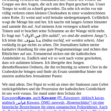
Gruppe aus den Augen, die sich um den Papst geschart hat. Unser
Tempo ist wohl zu schnell geworden. Da sehe ich rechts vor mir
völlig verloren einen kleinen Chorknaben in einer wunderschönen
roten Robe. Er weint und wird beinahe niedergetrampelt. Gefährlich
wogt die Menge hin und her. Ich tauche mit langen Armen hinunter
und sammle ihn auf. Auf meinem Arm versiegen schnell seine
Tränen und er beachtet seine Schramme an der Wange nicht mehr.
Er fragt nur:
فين الاولاد؟
(f
ēn aulād?, wo sind die anderen Jungs?
).
Ich tröste ihn:
بدنا نشؤف
(
bidna nschūf, wir werden sehen
). Aber
vorläufig ist gar nichts zu sehen. Die Journalisten halten meine
karitative Handlung für eine gute Programmeinlage und richten ihre
Blitzlichter auf uns. Ermunternd nicken mir die katholischen
Amtsbrüder zu. Endlich sind wir so weit nach vorne geschoben,
dass wir aufatmen können. Ich übergebe den Jungen
dienstbeflissenen Ordnern, die ihn rechtzeitig zu seinem Chor in die
Grabeskirche bringen und finde als Ersatz unmittelbar hinter mir
unseren arabischen Jerusalemer Pastor.
Wir sind allein. Der Papst ist wohl an einer der Stationen zum Gebet
zurückgeblieben und die Prozession der katholischen Geistlichkeit
ist uns weit voraus. Sie stand unter dem Schutz der
Kawassen
Kawass
, auch
Kawasse
(Pl.
Kawassen
, türkisch kavas,
قواس
‎
Kawass
, DMG
qawwās
Bogenschütze
) ist eine
historische Bezeichnung für einen osmanischen Polizeidiener. Auch