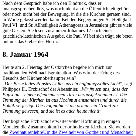
Nach dem Gespräch habe ich den Eindruck, dass er
unausgesprochen ließ, was noch nicht an die Öffentlichkeit gehört
oder noch nicht bei der Bewegung, in die die Kirchen geraten sind,
in Worte gefasst werden kann. Bei den Begegnungen Sr. Heiligkeit
Paul VI. und Sr. Allheiligkeit Athenagoras in Jerusalem gibt es viele
gute Gesten: Sie lesen zusammen Johannes 17 nach einer
griechisch-lateinischen Ausgabe, die Paul VI bei sich trägt, sie beten
mit uns das Gebet des Herrn.
8. Januar 1964
Heute am 2. Feiertag der Ostkirchen begebe ich mich zur
traditionellen Weihnachtsgratulation. Was wird der Ertrag des
Besuchs der Kirchenoberhäupter sein?
Der Besuch des Papstes ist für uns ein hoffnungsvolles Licht
, sagt
Philippos II., Erzbischof der Abessinier.
Wir freuen uns, dass der
Papst aus seinem elfenbeinernen Turm herausgekommen ist. Die
Trennung der Kirchen ist aus Hochmut entstanden und durch die
Politik verfestigt. Die Dogmatik ist nie primär ein Grund zur
Trennung gewesen, und sie ist es auch heute nicht!
Der koptische Erzbischof erwartet voller Hoffnung in einigen
Monaten die Zusammenkunft der orthodoxen Kirchen. Sie werden
die
Zweinaturenlehre
Um die Zweiheit von Gottheit und Menschheit