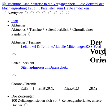
Eine Zeitreise in die Vergangenheit … die Zeittafel der
Machtergreifung 1933 … Parallelen zum Heute entdecken
Navigator
Start
Aktuelles
Aktuelles * Termine * Seitenüberblick * Chronik einer
Pandemie
Der
Aktuelles / Termine
Leitartikel & Termine
Aktuelle Mitteilungen
RSS-Feed
Vord
z
Orie
Seitenübersicht
Sitemap
Impressum
Datenschutz
Corona-Chronik
2019
|
2020
2021
|
2022
2023
|
2025
Die Zeitzeugen
100 Zeitzeugen stellen sich vor * Zeitzeugenberichte; unsere
Bücher