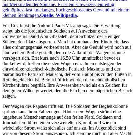
mit Merkmalen der Soutane. Er ist ein schwarzes, einreihig
geknöpftes, fast knielanges, hochgeschlossenes Gewand mit einem
kleinen Stehkragen.
Quelle: Wikipedia
.
Für 16 Uhr ist die Ankunft Pauls VI. angesagt. Die Erwartung
steigt, als die jordanischen Soldaten auf Anweisung des
Gouverneurs Daud Abu Ghazāleh, dem Schützer der Heiligen
Stätten, den Platz absperren. Man hat durchaus den Eindruck, dass
alles ordnungsgemäß vorbereitet ist. Aber die Geduld wird noch auf
eine weitere Probe gestellt, denn die Ankunft der Wagenkolonne
verzögert sich. Erst kurz nach 16.50 Uhr, unmittelbar bevor es
dunkel wird, treffen die ersten Wagen ein. Ihnen entsteigen der
ehrwürdige griechisch-katholische Patriarch Maximus und der
maronitische Patriarch Mauschi, der vom Haupt bis zu den Füßen in
Rot eingekleidet ist. Betont höflich werden die nichtkatholischen
Kirchenführer begrüßt. Ihre Anwesenheit wird als ein Zeichen für
den guten Willen gewertet, den die Kirchen dem päpstlichen Besuch
zeigen.
Der Wagen des Papstes trifft ein. Die Soldaten der Begleitkolonne
springen aus ihren Fahrzeugen. Hinter dem Wagen strömt eine
ungeheure Menschenmenge auf den freien Platz. Soldaten und
Journalisten führen einen verzweifelten Kampf, und wie ein
wirbelnder Strom wälzt sich alles auf uns zu. Im Augenblick sind
wir von diesem Strom eingesogen. Ich stemme mich mit aller Macht