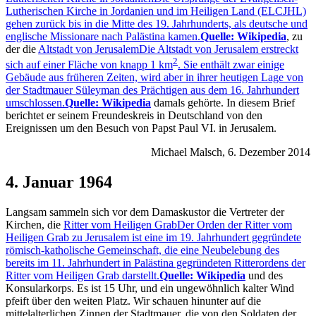
Lutherischen Kirche in Jordanien und im Heiligen Land (ELCJHL)
gehen zurück bis in die Mitte des 19. Jahrhunderts, als deutsche und
englische Missionare nach Palästina kamen.
Quelle: Wikipedia
, zu
der die
Altstadt von Jerusalem
Die Altstadt von Jerusalem erstreckt
2
sich auf einer Fläche von knapp 1 km
. Sie enthält zwar einige
Gebäude aus früheren Zeiten, wird aber in ihrer heutigen Lage von
der Stadtmauer Süleyman des Prächtigen aus dem 16. Jahrhundert
umschlossen.
Quelle: Wikipedia
damals gehörte. In diesem Brief
berichtet er seinem Freundeskreis in Deutschland von den
Ereignissen um den Besuch von Papst Paul VI. in Jerusalem.
Michael Malsch, 6. Dezember 2014
4. Januar 1964
Langsam sammeln sich vor dem Damaskustor die Vertreter der
Kirchen, die
Ritter vom Heiligen Grab
Der Orden der Ritter vom
Heiligen Grab zu Jerusalem ist eine im 19. Jahrhundert gegründete
römisch-katholische Gemeinschaft, die eine Neubelebung des
bereits im 11. Jahrhundert in Palästina gegründeten Ritterordens der
Ritter vom Heiligen Grab darstellt.
Quelle: Wikipedia
und des
Konsularkorps. Es ist 15 Uhr, und ein ungewöhnlich kalter Wind
pfeift über den weiten Platz. Wir schauen hinunter auf die
mittelalterlichen Zinnen der Stadtmauer, die von den Soldaten der