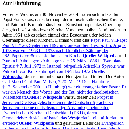
Zur Einführung
Vor einer Woche, am 30. November 2014, trafen sich in Istanbul
Papst Franziskus, das Oberhaupt der römisch-katholischen Kirche,
und Patriarch Bartholomäus I. von Konstantinopel, das Oberhaupt
der griechisch-orthodoxen Kirche. Vor einem halben Jahrhundert im
Jahre 1964 gab es schon einmal eine Begegnung der beiden
Oberhäupter dieser Kirchen. Damals waren dies
Papst Paul VI.
Papst
Paul VI. * 26. September 1897 in Concesio bei Brescia; † 6. August
1978 war von 1963 bis 1978 nach kirchlicher Zählung der
262. Papst der römisch-katholischen Kirche.
Quelle: Wikipedia
und
Patriarch Athenagoras
Athinagoras, * 25. März 1886 in Tsaraplana,
Epirus; † 7. Juli 1972 in Istanbul, bürgerlich Aristoklis Spyrou) war
Patriarch von Konstantinopel von 1948 bis 1972.
Quelle:
Wikipedia
, die sich im unheiligen Heiligen Land trafen. Der Autor
Carl Malsch
Carl Paul Malsch, * 20. Mai 1916 in Hamburg;
† 13. September 2001 in Hamburg) war ein evangelischer Pastor. Er
war ein Mensch des Wortes und der Tat, nicht der theologischen
Wissenschaft.
Quelle: Wikipedia
war zu dieser Zeit
Propst in
Jerusalem
Die Evangelische Gemeinde Deutscher Sprache zu
Jerusalem ist eine deutschsprachige Auslandsgemeinde der
Evangelischen Kirche in Deutschland (EKD), deren
Gemeindebezirk sich auf Israel, das Westjordanland und Jordanien
erstreckt.
Quelle: Wikipedia
und geistlicher Leiter der
Evangelisch-
Lutherischen Kirche in Jordanien
Die Ursprünge der Evangelisch-