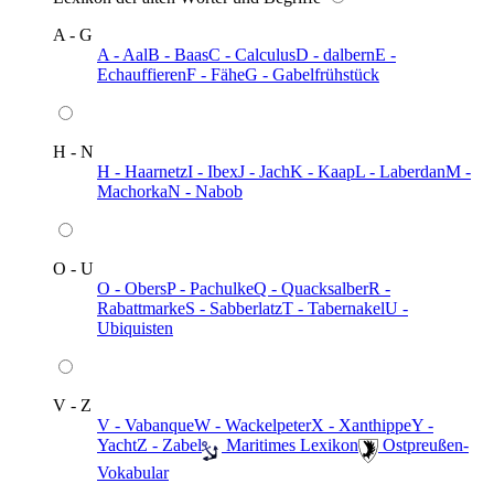
A - G
A - Aal
B - Baas
C - Calculus
D - dalbern
E -
Echauffieren
F - Fähe
G - Gabelfrühstück
H - N
H - Haarnetz
I - Ibex
J - Jach
K - Kaap
L - Laberdan
M -
Machorka
N - Nabob
O - U
O - Obers
P - Pachulke
Q - Quacksalber
R -
Rabattmarke
S - Sabberlatz
T - Tabernakel
U -
Ubiquisten
V - Z
V - Vabanque
W - Wackelpeter
X - Xanthippe
Y -
Yacht
Z - Zabel
️ Maritimes Lexikon
️ Ostpreußen-
Vokabular