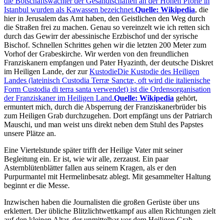
die Botschaftswächter der Gesandtschaften an der Hohen Pforte in
Istanbul wurden als Kawassen bezeichnet.
Quelle: Wikipedia
, die
hier in Jerusalem das Amt haben, den Geistlichen den Weg durch
die Straßen frei zu machen. Genau so vereinzelt wie ich retten sich
durch das Gewirr der abessinische Erzbischof und der syrische
Bischof. Schnellen Schrittes gehen wir die letzten 200 Meter zum
Vorhof der Grabeskirche. Wir werden von den freundlichen
Franziskanern empfangen und Pater Hyazinth, der deutsche Diskret
im Heiligen Lande, der zur
Kustodie
Die Kustodie des Heiligen
Landes (lateinisch Custodia Terræ Sanctæ, oft wird die italienische
Form Custodia di terra santa verwendet) ist die Ordensorganisation
der Franziskaner im Heiligen Land.
Quelle: Wikipedia
gehört,
ermuntert mich, durch die Absperrung der Franziskanerbrüder bis
zum Heiligen Grab durchzugehen. Dort empfängt uns der Patriarch
Mauschi, und man weist uns direkt neben dem Stuhl des Papstes
unsere Plätze an.
Eine Viertelstunde später trifft der Heilige Vater mit seiner
Begleitung ein. Er ist, wie wir alle, zerzaust. Ein paar
Asternblütenblätter fallen aus seinem Kragen, als er den
Purpurmantel mit Hermelinbesatz ablegt. Mit gesammelter Haltung
beginnt er die Messe.
Inzwischen haben die Journalisten die großen Gerüste über uns
erklettert. Der übliche Blitzlichtwettkampf aus allen Richtungen zielt
auf den kleinen Altar, der unmittelbar vor dem Heiligen Grab