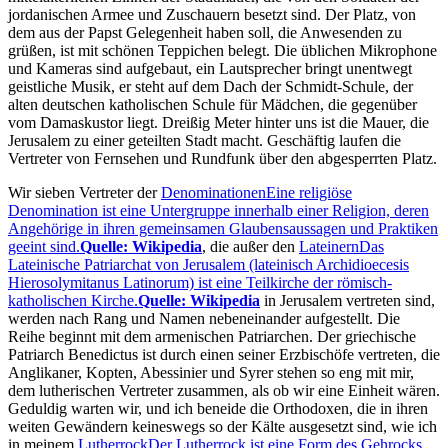
jordanischen Armee und Zuschauern besetzt sind. Der Platz, von
dem aus der Papst Gelegenheit haben soll, die Anwesenden zu
grüßen, ist mit schönen Teppichen belegt. Die üblichen Mikrophone
und Kameras sind aufgebaut, ein Lautsprecher bringt unentwegt
geistliche Musik, er steht auf dem Dach der Schmidt-Schule, der
alten deutschen katholischen Schule für Mädchen, die gegenüber
vom Damaskustor liegt. Dreißig Meter hinter uns ist die Mauer, die
Jerusalem zu einer geteilten Stadt macht. Geschäftig laufen die
Vertreter von Fernsehen und Rundfunk über den abgesperrten Platz.
Wir sieben Vertreter der
Denominationen
Eine religiöse
Denomination ist eine Untergruppe innerhalb einer Religion, deren
Angehörige in ihren gemeinsamen Glaubensaussagen und Praktiken
geeint sind.
Quelle: Wikipedia
, die außer den
Lateinern
Das
Lateinische Patriarchat von Jerusalem (lateinisch Archidioecesis
Hierosolymitanus Latinorum) ist eine Teilkirche der römisch-
katholischen Kirche.
Quelle: Wikipedia
in Jerusalem vertreten sind,
werden nach Rang und Namen nebeneinander aufgestellt. Die
Reihe beginnt mit dem armenischen Patriarchen. Der griechische
Patriarch Benedictus ist durch einen seiner Erzbischöfe vertreten, die
Anglikaner, Kopten, Abessinier und Syrer stehen so eng mit mir,
dem lutherischen Vertreter zusammen, als ob wir eine Einheit wären.
Geduldig warten wir, und ich beneide die Orthodoxen, die in ihren
weiten Gewändern keineswegs so der Kälte ausgesetzt sind, wie ich
in meinem
Lutherrock
Der Lutherrock ist eine Form des Gehrocks