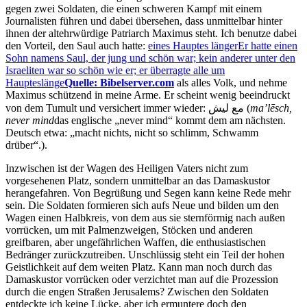
gegen zwei Soldaten, die einen schweren Kampf mit einem
Journalisten führen und dabei übersehen, dass unmittelbar hinter
ihnen der altehrwürdige Patriarch Maximus steht. Ich benutze dabei
den Vorteil, den Saul auch hatte:
eines Hauptes länger
Er hatte einen
Sohn namens Saul, der jung und schön war; kein anderer unter den
Israeliten war so schön wie er; er überragte alle um
Haupteslänge
Quelle: Bibelserver.com
als alles Volk, und nehme
Maximus schützend in meine Arme. Er scheint wenig beeindruckt
مع ليش
‎ (
ma’lēsch,
never mind
das englische
never mind
kommt dem am nächsten.
Deutsch etwa:
macht nichts, nicht so schlimm, Schwamm
drüber
.
).
Inzwischen ist der Wagen des Heiligen Vaters nicht zum
vorgesehenen Platz, sondern unmittelbar an das Damaskustor
herangefahren. Von Begrüßung und Segen kann keine Rede mehr
sein. Die Soldaten formieren sich aufs Neue und bilden um den
Wagen einen Halbkreis, von dem aus sie sternförmig nach außen
vorrücken, um mit Palmenzweigen, Stöcken und anderen
greifbaren, aber ungefährlichen Waffen, die enthusiastischen
Bedränger zurückzutreiben. Unschlüssig steht ein Teil der hohen
Geistlichkeit auf dem weiten Platz. Kann man noch durch das
Damaskustor vorrücken oder verzichtet man auf die Prozession
durch die engen Straßen Jerusalems? Zwischen den Soldaten
entdeckte ich keine Lücke, aber ich ermuntere doch den