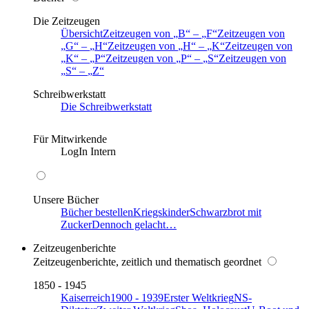
Die Zeitzeugen
Übersicht
Zeitzeugen von
B
–
F
Zeitzeugen von
G
–
H
Zeitzeugen von
H
–
K
Zeitzeugen von
K
–
P
Zeitzeugen von
P
–
S
Zeitzeugen von
S
–
Z
Schreibwerkstatt
Die Schreibwerkstatt
Für Mitwirkende
LogIn Intern
Unsere Bücher
Bücher bestellen
Kriegskinder
Schwarzbrot mit
Zucker
Dennoch gelacht…
Zeitzeugenberichte
Zeitzeugenberichte, zeitlich und thematisch geordnet
1850 - 1945
Kaiserreich
1900 - 1939
Erster Weltkrieg
NS-