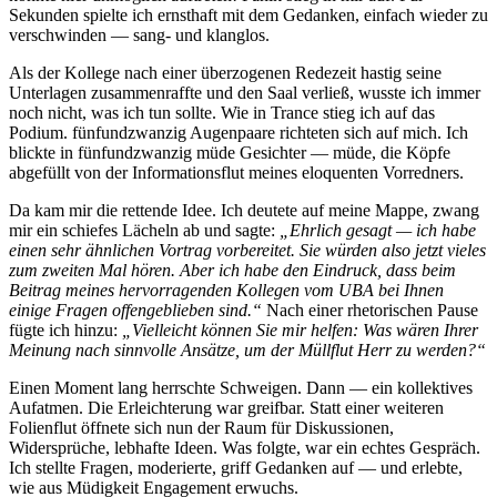
Sekunden spielte ich ernsthaft mit dem Gedanken, einfach wieder zu
verschwinden — sang- und klanglos.
Als der Kollege nach einer überzogenen Redezeit hastig seine
Unterlagen zusammenraffte und den Saal verließ, wusste ich immer
noch nicht, was ich tun sollte. Wie in Trance stieg ich auf das
Podium. fünfundzwanzig Augenpaare richteten sich auf mich. Ich
blickte in fünfundzwanzig müde Gesichter — müde, die Köpfe
abgefüllt von der Informationsflut meines eloquenten Vorredners.
Da kam mir die rettende Idee. Ich deutete auf meine Mappe, zwang
mir ein schiefes Lächeln ab und sagte:
Ehrlich gesagt — ich habe
einen sehr ähnlichen Vortrag vorbereitet. Sie würden also jetzt vieles
zum zweiten Mal hören. Aber ich habe den Eindruck, dass beim
Beitrag meines hervorragenden Kollegen vom UBA bei Ihnen
einige Fragen offengeblieben sind.
Nach einer rhetorischen Pause
fügte ich hinzu:
Vielleicht können Sie mir helfen: Was wären Ihrer
Meinung nach sinnvolle Ansätze, um der Müllflut Herr zu werden?
Einen Moment lang herrschte Schweigen. Dann — ein kollektives
Aufatmen. Die Erleichterung war greifbar. Statt einer weiteren
Folienflut öffnete sich nun der Raum für Diskussionen,
Widersprüche, lebhafte Ideen. Was folgte, war ein echtes Gespräch.
Ich stellte Fragen, moderierte, griff Gedanken auf — und erlebte,
wie aus Müdigkeit Engagement erwuchs.