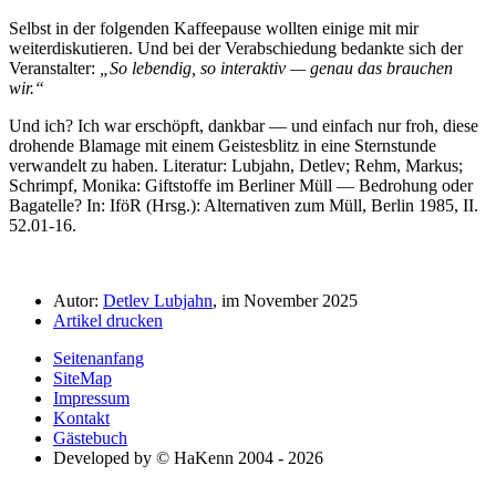
Selbst in der folgenden Kaffeepause wollten einige mit mir
weiterdiskutieren. Und bei der Verabschiedung bedankte sich der
Veranstalter:
So lebendig, so interaktiv — genau das brauchen
wir.
Und ich? Ich war erschöpft, dankbar — und einfach nur froh, diese
drohende Blamage mit einem Geistesblitz in eine Sternstunde
verwandelt zu haben.
Literatur: Lubjahn, Detlev; Rehm, Markus;
Schrimpf, Monika: Giftstoffe im Berliner Müll — Bedrohung oder
Bagatelle? In: IföR (Hrsg.): Alternativen zum Müll, Berlin 1985, II.
52.01-16.
Autor:
Detlev Lubjahn
, im November 2025
Artikel drucken
Seitenanfang
SiteMap
Impressum
Kontakt
Gästebuch
Developed by © HaKenn 2004 - 2026