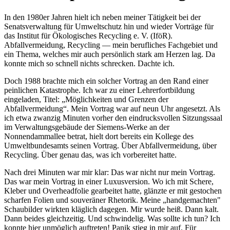
In den 1980er Jahren hielt ich neben meiner Tätigkeit bei der
Senatsverwaltung für Umweltschutz hin und wieder Vorträge für
das Institut für Ökologisches Recycling e. V. (IföR).
Abfallvermeidung, Recycling — mein berufliches Fachgebiet und
ein Thema, welches mir auch persönlich stark am Herzen lag. Da
konnte mich so schnell nichts schrecken. Dachte ich.
Doch 1988 brachte mich ein solcher Vortrag an den Rand einer
peinlichen Katastrophe. Ich war zu einer Lehrerfortbildung
eingeladen, Titel:
Möglichkeiten und Grenzen der
Abfallvermeidung
. Mein Vortrag war auf neun Uhr angesetzt. Als
ich etwa zwanzig Minuten vorher den eindrucksvollen Sitzungssaal
im Verwaltungsgebäude der Siemens-Werke an der
Nonnendammallee betrat, hielt dort bereits ein Kollege des
Umweltbundesamts seinen Vortrag. Über Abfallvermeidung, über
Recycling. Über genau das, was ich vorbereitet hatte.
Nach drei Minuten war mir klar: Das war nicht nur mein Vortrag.
Das war mein Vortrag in einer Luxusversion. Wo ich mit Schere,
Kleber und Overheadfolie gearbeitet hatte, glänzte er mit gestochen
scharfen Folien und souveräner Rhetorik. Meine „handgemachten"
Schaubilder wirkten kläglich dagegen. Mir wurde heiß. Dann kalt.
Dann beides gleichzeitig. Und schwindelig. Was sollte ich tun? Ich
konnte hier unmöglich auftreten! Panik stieg in mir auf. Für