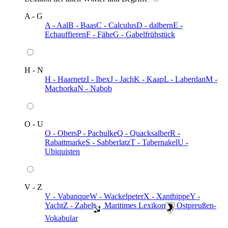
A - G
A - Aal
B - Baas
C - Calculus
D - dalbern
E -
Echauffieren
F - Fähe
G - Gabelfrühstück
H - N
H - Haarnetz
I - Ibex
J - Jach
K - Kaap
L - Laberdan
M -
Machorka
N - Nabob
O - U
O - Obers
P - Pachulke
Q - Quacksalber
R -
Rabattmarke
S - Sabberlatz
T - Tabernakel
U -
Ubiquisten
V - Z
V - Vabanque
W - Wackelpeter
X - Xanthippe
Y -
Yacht
Z - Zabel
️ Maritimes Lexikon
️ Ostpreußen-
Vokabular