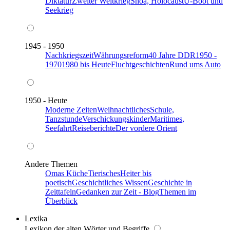
Diktatur
Zweiter Weltkrieg
Shoa, Holocaust
U-Boot und
Seekrieg
1945 - 1950
Nachkriegszeit
Währungsreform
40 Jahre DDR
1950 -
1970
1980 bis Heute
Fluchtgeschichten
Rund ums Auto
1950 - Heute
Moderne Zeiten
Weihnachtliches
Schule,
Tanzstunde
Verschickungskinder
Maritimes,
Seefahrt
Reiseberichte
Der vordere Orient
Andere Themen
Omas Küche
Tierisches
Heiter bis
poetisch
Geschichtliches Wissen
Geschichte in
Zeittafeln
Gedanken zur Zeit - Blog
Themen im
Überblick
Lexika
Lexikon der alten Wörter und Begriffe