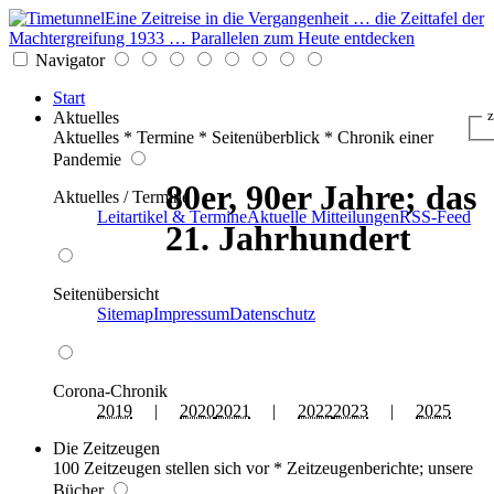
Eine Zeitreise in die Vergangenheit … die Zeittafel der
Machtergreifung 1933 … Parallelen zum Heute entdecken
Navigator
Start
Aktuelles
z
Aktuelles * Termine * Seitenüberblick * Chronik einer
Pandemie
80er, 90er Jahre; das
Aktuelles / Termine
Leitartikel & Termine
Aktuelle Mitteilungen
RSS-Feed
21. Jahrhundert
Seitenübersicht
Sitemap
Impressum
Datenschutz
Corona-Chronik
2019
|
2020
2021
|
2022
2023
|
2025
Die Zeitzeugen
100 Zeitzeugen stellen sich vor * Zeitzeugenberichte; unsere
Bücher