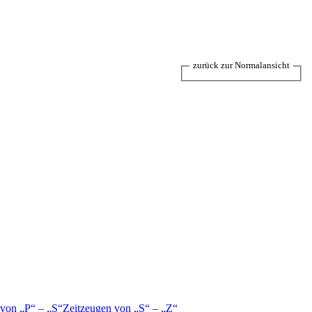
zurück zur Normalansicht
 von
P
–
S
Zeitzeugen von
S
–
Z