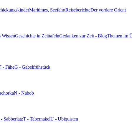
chickungskinder
Maritimes, Seefahrt
Reiseberichte
Der vordere Orient
s Wissen
Geschichte in Zeittafeln
Gedanken zur Zeit - Blog
Themen im Ü
F - Fähe
G - Gabelfrühstück
achorka
N - Nabob
 - Sabberlatz
T - Tabernakel
U - Ubiquisten