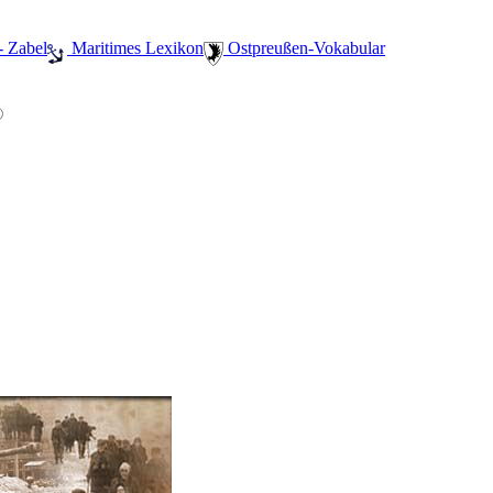
- Zabel
️ Maritimes Lexikon
️ Ostpreußen-Vokabular