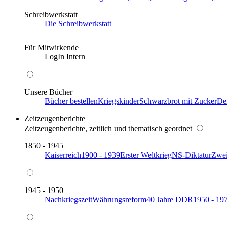
Schreibwerkstatt
Die Schreibwerkstatt
Für Mitwirkende
LogIn Intern
Unsere Bücher
Bücher bestellen
Kriegskinder
Schwarzbrot mit Zucker
De
Zeitzeugenberichte
Zeitzeugenberichte, zeitlich und thematisch geordnet
1850 - 1945
Kaiserreich
1900 - 1939
Erster Weltkrieg
NS-Diktatur
Zwei
1945 - 1950
Nachkriegszeit
Währungsreform
40 Jahre DDR
1950 - 19