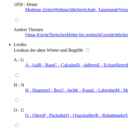
1950 - Heute
Moderne Zeiten
Weihnachtliches
Schule, Tanzstunde
Vers
Andere Themen
Omas Küche
Tierisches
Heiter bis poetisch
Geschichtliche
Lexika
Lexikon der alten Wörter und Begriffe
A - G
A - Aal
B - Baas
C - Calculus
D - dalbern
E - Echauffieren
H - N
H - Haarnetz
I - Ibex
J - Jach
K - Kaap
L - Laberdan
M - M
O - U
O - Obers
P - Pachulke
Q - Quacksalber
R - Rabattmarke
S