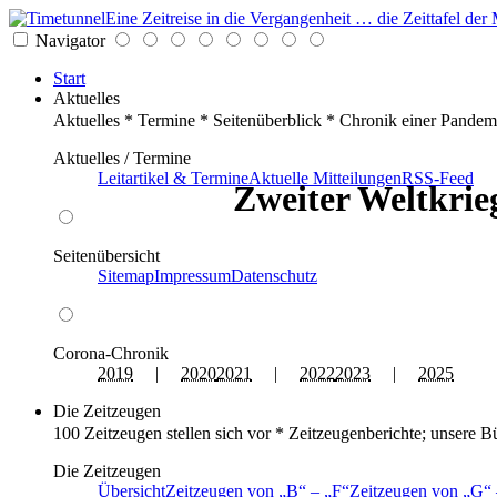
Eine Zeitreise in die Vergangenheit … die Zeittafel d
Navigator
Start
Aktuelles
Aktuelles * Termine * Seitenüberblick * Chronik einer Pandem
Aktuelles / Termine
Leitartikel & Termine
Aktuelle Mitteilungen
RSS-Feed
Zweiter Weltkrieg
Seitenübersicht
Sitemap
Impressum
Datenschutz
Corona-Chronik
2019
|
2020
2021
|
2022
2023
|
2025
Die Zeitzeugen
100 Zeitzeugen stellen sich vor * Zeitzeugenberichte; unsere B
Die Zeitzeugen
Übersicht
Zeitzeugen von
B
–
F
Zeitzeugen von
G