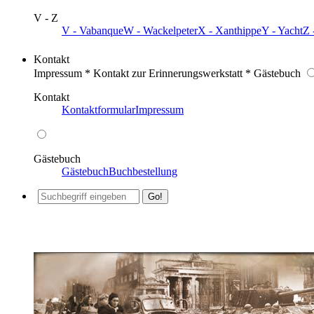
V - Z
V - Vabanque
W - Wackelpeter
X - Xanthippe
Y - Yacht
Z 
Kontakt
Impressum * Kontakt zur Erinnerungswerkstatt * Gästebuch
Kontakt
Kontaktformular
Impressum
Gästebuch
Gästebuch
Buchbestellung