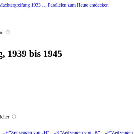
er Machtergreifung 1933 … Parallelen zum Heute entdecken
ie
, 1939 bis 1945
ücher
–
H
Zeitzeugen von
H
–
K
Zeitzeugen von
K
–
P
Zeitzeugen