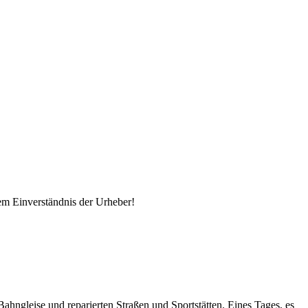
em Einverständnis der Urheber!
ahngleise und reparierten Straßen und Sportstätten. Eines Tages, es