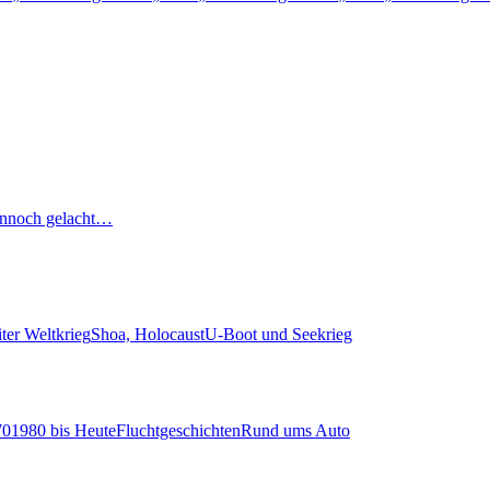
nnoch gelacht…
ter Weltkrieg
Shoa, Holocaust
U-Boot und Seekrieg
70
1980 bis Heute
Fluchtgeschichten
Rund ums Auto