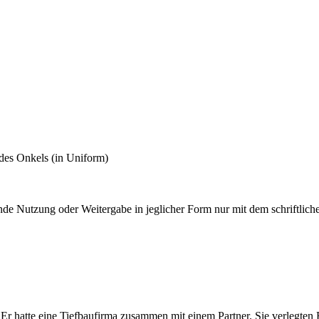
 des Onkels (in Uniform)
e Nutzung oder Weitergabe in jeglicher Form nur mit dem schriftlich
r hatte eine Tiefbaufirma zusammen mit einem Partner. Sie verlegten B