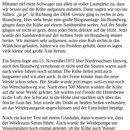
Mitunter rief mein Schwager uns allen in voller Lautstärke zu, dass
wir besser auf die Kühe aufpassen müssten. Dann sagten wir uns im
Stillen:
ja-ja
. In Richtung der DDR Grenze ging es rechts in den
Brandweg. Hier steht heute eine große Biogasanlage. Im Brandweg
gingen dann die Kühe auf einem Sandstreifen weiter. Auf der Straße
gingen sie nicht so gern, denn jeder Stein drückte auf die Hufe. Jetzt
wurde der Sandstreifen auf der rechten Seite im Brandweg immer
breiter. Wir mussten sehr aufpassen, wäre eine Kuh rechts in das
Wäldchen gelaufen, hätten wir ein Problem gehabt, denn es lagen
viele kleine und große Äste herum.
Ein Sturm fegte am 13. November1972 über Niedersachsen hinweg,
auch den Brandweg verschonte er nicht und die Spuren waren auch
nach vielen Jahren noch sichtbar. Die Kühe liefen jetzt auch
langsamer und wir aber auch. In der Ferne konnte man die neue
Weide schon sehen. Die Straße wurde jetzt enger, weil es nur noch
ein Wirtschaftsweg war. Nach etwa 500 Metern wurden die Kühe
auf die neue Weide geleitet. Sie warfen vor Freude die Hinterbeine
in die Luft, den Schwanz in die Höhe und machten sich über das
frische Gras her. Jetzt wurde der Draht an beiden Seiten verbunden,
an das Weidezaungerät angeschlossen und der Einschalter betätigt.
Noch ein kurzer Test mit einem Grashalm, dann wussten wir, dass
der Weidezaun Strom führte. Auch wurde die Weidepumpe am
Wassergraben noch einmal getestet, ob die Kühe auch Wasser