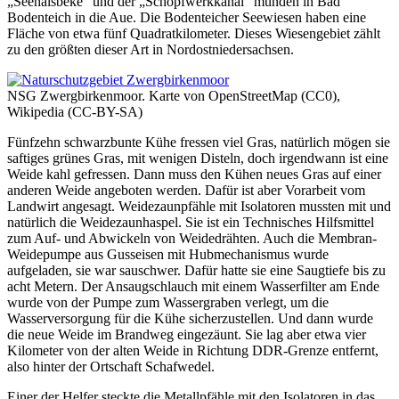
Seehalsbeke
und der
Schöpfwerkkanal
münden in Bad
Bodenteich in die Aue. Die Bodenteicher Seewiesen haben eine
Fläche von etwa fünf Quadratkilometer. Dieses Wiesengebiet zählt
zu den größten dieser Art in Nordostniedersachsen.
NSG Zwergbirkenmoor. Karte von OpenStreetMap (CC0),
Wikipedia (CC-BY-SA)
Fünfzehn schwarzbunte Kühe fressen viel Gras, natürlich mögen sie
saftiges grünes Gras, mit wenigen Disteln, doch irgendwann ist eine
Weide kahl gefressen. Dann muss den Kühen neues Gras auf einer
anderen Weide angeboten werden. Dafür ist aber Vorarbeit vom
Landwirt angesagt. Weidezaunpfähle mit Isolatoren mussten mit und
natürlich die Weidezaunhaspel. Sie ist ein Technisches Hilfsmittel
zum Auf- und Abwickeln von Weidedrähten. Auch die Membran-
Weidepumpe aus Gusseisen mit Hubmechanismus wurde
aufgeladen, sie war sauschwer. Dafür hatte sie eine Saugtiefe bis zu
acht Metern. Der Ansaugschlauch mit einem Wasserfilter am Ende
wurde von der Pumpe zum Wassergraben verlegt, um die
Wasserversorgung für die Kühe sicherzustellen. Und dann wurde
die neue Weide im Brandweg eingezäunt. Sie lag aber etwa vier
Kilometer von der alten Weide in Richtung DDR-Grenze entfernt,
also hinter der Ortschaft Schafwedel.
Einer der Helfer steckte die Metallpfähle mit den Isolatoren in das