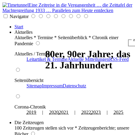
Eine Zeitreise in die Vergangenheit … die Zeittafel der
Machtergreifung 1933 … Parallelen zum Heute entdecken
Navigator
Start
Aktuelles
Aktuelles * Termine * Seitenüberblick * Chronik einer
z
Pandemie
80er, 90er Jahre; das
Aktuelles / Termine
Leitartikel & Termine
Aktuelle Mitteilungen
RSS-Feed
21. Jahrhundert
Seitenübersicht
Sitemap
Impressum
Datenschutz
Corona-Chronik
2019
|
2020
2021
|
2022
2023
|
2025
Die Zeitzeugen
100 Zeitzeugen stellen sich vor * Zeitzeugenberichte; unsere
Bücher