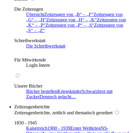
Die Zeitzeugen
Übersicht
Zeitzeugen von
B
–
F
Zeitzeugen von
G
–
H
Zeitzeugen von
H
–
K
Zeitzeugen von
K
–
P
Zeitzeugen von
P
–
S
Zeitzeugen von
S
–
Z
Schreibwerkstatt
Die Schreibwerkstatt
Für Mitwirkende
LogIn Intern
Unsere Bücher
Bücher bestellen
Kriegskinder
Schwarzbrot mit
Zucker
Dennoch gelacht…
Zeitzeugenberichte
Zeitzeugenberichte, zeitlich und thematisch geordnet
1850 - 1945
Kaiserreich
1900 - 1939
Erster Weltkrieg
NS-