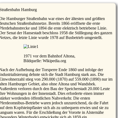
Straßenbahn Hamburg
Die Hamburger Straßenbahn war eines der ältesten und größten
deutschen Straßenbahnnetze. Bereits 1866 eröffnete die erste
Pferdebahnstrecke und 1894 die erste elektrisch betriebene Linie.
Der Senat der Hansestadt beschloss 1958 die Stilllegung des ganzen
Netzes, die letzte Linie wurde 1978 auf Busbetrieb umgestellt.
1971 vor dem Bahnhof Altona,
Bildquelle: Wikipedia.org
Nach der Aufhebung der Torsperre Ende 1860 und infolge der
Industrialisierung dehnte sich die Stadt Hamburg stark aus. Die
Einwohnerzahl stieg von 290.000 (1870) auf 559.000 (1890) nur im
alten Hamburger Gebiet, also ohne Altona und Wandsbek.
Außerdem verloren durch den Bau der Speicherstadt 20.000 Leute
ihre Wohnungen in der Innenstadt. Dies erforderte einen immer
stärker werdenden öffentlichen Nahverkehr. Die ersten
Pferdeomnibus-Betriebe waren jedoch unzureichend, da die Fahrt
auf dem Kopfsteinpflaster sich als zu unbequem erwies und sie zu
langsam waren. Für die Erschließung der Vororte in Alsternähe
© Copyright by Erinnerungswerkstatt Norderstedt 2004 - 2026
(besonders Winterhude) entwickelte sich ab 1859 ein