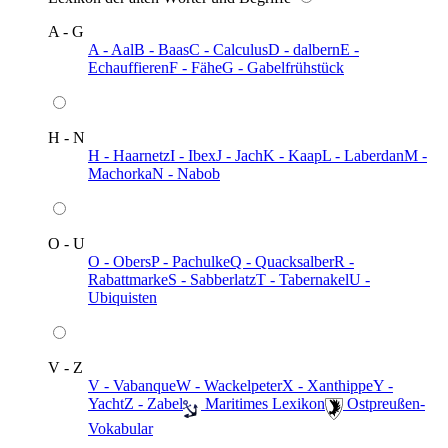
A - G
A - Aal
B - Baas
C - Calculus
D - dalbern
E -
Echauffieren
F - Fähe
G - Gabelfrühstück
H - N
H - Haarnetz
I - Ibex
J - Jach
K - Kaap
L - Laberdan
M -
Machorka
N - Nabob
O - U
O - Obers
P - Pachulke
Q - Quacksalber
R -
Rabattmarke
S - Sabberlatz
T - Tabernakel
U -
Ubiquisten
V - Z
V - Vabanque
W - Wackelpeter
X - Xanthippe
Y -
Yacht
Z - Zabel
️ Maritimes Lexikon
️ Ostpreußen-
Vokabular