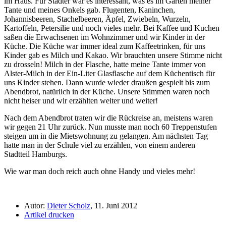
im Haus. Für Städter war es interessant, was es im Garten meiner
Tante und meines Onkels gab. Flugenten, Kaninchen,
Johannisbeeren, Stachelbeeren, Äpfel, Zwiebeln, Wurzeln,
Kartoffeln, Petersilie und noch vieles mehr. Bei Kaffee und Kuchen
saßen die Erwachsenen im Wohnzimmer und wir Kinder in der
Küche. Die Küche war immer ideal zum Kaffeetrinken, für uns
Kinder gab es Milch und Kakao. Wir brauchten unsere Stimme nicht
zu drosseln! Milch in der Flasche, hatte meine Tante immer von
Alster-Milch in der Ein-Liter Glasflasche auf dem Küchentisch für
uns Kinder stehen. Dann wurde wieder draußen gespielt bis zum
Abendbrot, natürlich in der Küche. Unsere Stimmen waren noch
nicht heiser und wir erzählten weiter und weiter!
Nach dem Abendbrot traten wir die Rückreise an, meistens waren
wir gegen 21 Uhr zurück. Nun musste man noch 60 Treppenstufen
steigen um in die Mietswohnung zu gelangen. Am nächsten Tag
hatte man in der Schule viel zu erzählen, von einem anderen
Stadtteil Hamburgs.
Wie war man doch reich auch ohne Handy und vieles mehr!
Autor:
Dieter Scholz
, 11. Juni 2012
Artikel drucken