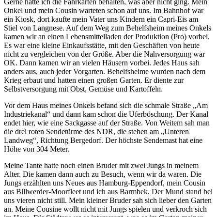
Gerne hätte ich die Fahrkarten behalten, was aber nicht ging. Mein
Onkel und mein Cousin warteten schon auf uns. Im Bahnhof war
ein Kiosk, dort kaufte mein Vater uns Kindern ein Capri-Eis am
Stiel von Langnese. Auf dem Weg zum Behelfsheim meines Onkels
kamen wir an einen Lebensmittelladen der Produktion (Pro) vorbei.
Es war eine kleine Einkaufsstätte, mit den Geschäften von heute
nicht zu vergleichen von der Größe. Aber die Nahversorgung war
OK. Dann kamen wir an vielen Häusern vorbei. Jedes Haus sah
anders aus, auch jeder Vorgarten. Behelfsheime wurden nach dem
Krieg erbaut und hatten einen großen Garten. Er diente zur
Selbstversorgung mit Obst, Gemüse und Kartoffeln.
Vor dem Haus meines Onkels befand sich die schmale Straße
Am
Industriekanal
und dann kam schon die Uferböschung. Der Kanal
endet hier, wie eine Sackgasse auf der Straße. Von Weitem sah man
die drei roten Sendetürme des NDR, die stehen am
Unteren
Landweg
, Richtung Bergedorf. Der höchste Sendemast hat eine
Höhe von 304 Meter.
Meine Tante hatte noch einen Bruder mit zwei Jungs in meinem
Alter. Die kamen dann auch zu Besuch, wenn wir da waren. Die
Jungs erzählten uns Neues aus Hamburg-Eppendorf, mein Cousin
aus Billwerder-Moorfleet und ich aus Barmbek. Der Mund stand bei
uns vieren nicht still. Mein kleiner Bruder sah sich lieber den Garten
an. Meine Cousine wollt nicht mit Jungs spielen und verkroch sich