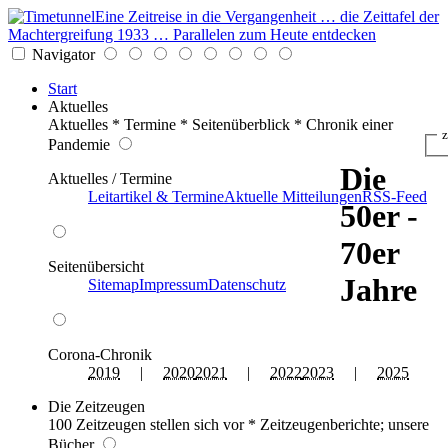
Eine Zeitreise in die Vergangenheit … die Zeittafel der
Machtergreifung 1933 … Parallelen zum Heute entdecken
Navigator
Start
Aktuelles
Aktuelles * Termine * Seitenüberblick * Chronik einer
z
Pandemie
Die
Aktuelles / Termine
Leitartikel & Termine
Aktuelle Mitteilungen
RSS-Feed
50er -
70er
Seitenübersicht
Jahre
Sitemap
Impressum
Datenschutz
Corona-Chronik
2019
|
2020
2021
|
2022
2023
|
2025
Die Zeitzeugen
100 Zeitzeugen stellen sich vor * Zeitzeugenberichte; unsere
Bücher