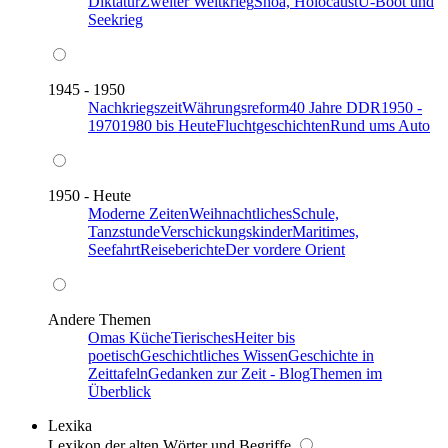
Diktatur
Zweiter Weltkrieg
Shoa, Holocaust
U-Boot und
Seekrieg
1945 - 1950
Nachkriegszeit
Währungsreform
40 Jahre DDR
1950 -
1970
1980 bis Heute
Fluchtgeschichten
Rund ums Auto
1950 - Heute
Moderne Zeiten
Weihnachtliches
Schule,
Tanzstunde
Verschickungskinder
Maritimes,
Seefahrt
Reiseberichte
Der vordere Orient
Andere Themen
Omas Küche
Tierisches
Heiter bis
poetisch
Geschichtliches Wissen
Geschichte in
Zeittafeln
Gedanken zur Zeit - Blog
Themen im
Überblick
Lexika
Lexikon der alten Wörter und Begriffe