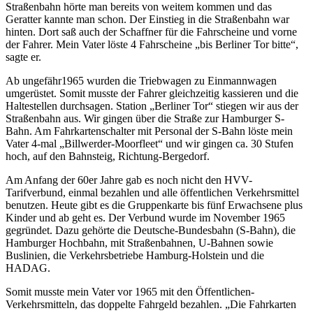
Straßenbahn hörte man bereits von weitem kommen und das
Geratter kannte man schon. Der Einstieg in die Straßenbahn war
hinten. Dort saß auch der Schaffner für die Fahrscheine und vorne
der Fahrer. Mein Vater löste 4 Fahrscheine
bis Berliner Tor bitte
,
sagte er.
Ab ungefähr1965 wurden die Triebwagen zu Einmannwagen
umgerüstet. Somit musste der Fahrer gleichzeitig kassieren und die
Haltestellen durchsagen. Station
Berliner Tor
stiegen wir aus der
Straßenbahn aus. Wir gingen über die Straße zur Hamburger S-
Bahn. Am Fahrkartenschalter mit Personal der S-Bahn löste mein
Vater 4-mal
Billwerder-Moorfleet
und wir gingen ca. 30 Stufen
hoch, auf den Bahnsteig, Richtung-Bergedorf.
Am Anfang der 60er Jahre gab es noch nicht den HVV-
Tarifverbund, einmal bezahlen und alle öffentlichen Verkehrsmittel
benutzen. Heute gibt es die Gruppenkarte bis fünf Erwachsene plus
Kinder und ab geht es. Der Verbund wurde im November 1965
gegründet. Dazu gehörte die Deutsche-Bundesbahn (S-Bahn), die
Hamburger Hochbahn, mit Straßenbahnen, U-Bahnen sowie
Buslinien, die Verkehrsbetriebe Hamburg-Holstein und die
HADAG.
Somit musste mein Vater vor 1965 mit den Öffentlichen-
Verkehrsmitteln, das doppelte Fahrgeld bezahlen.
Die Fahrkarten