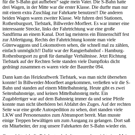
für die S-Bahn gut aufheben
sagte mein Vater. Die S-Bahn hatte
drei Wagen, in der Mitte war die erster Klasse. Die durfte man nur
mit einem extra Zuschlag zur Fahrkarte benutzen!! Die anderen
beiden Wagen waren zweiter Klasse. Wir fuhren drei Stationen,
Rothenburgsort, Tiefstark, Billwerder-Morfleet. Es war immer eine
interessante Strecke, links der Fahrtrichtung war eine große
Sandfirma an einem Kanal. Dort lag meistens ein Binnenschiff fest
zur Abfertigung. Rechts der Fahrtrichtung konnte man viele
Güterwaggons und Lokomotiven sehen, die schnell mal zu zählen,
einfach unmöglich!! Dafür war der Rangierbahnhof - Hamburg-
Rothenburgsort zu groß für damalige Verhältnisse. Jetzt Richtung
Tiefstark auf der Rechten Seite standen viele Dampfloks dicht
gedrängt zusammen es waren viele der Baureihe 094.
Dann kam das Heizkraftwerk Tiefstark, was man nicht übersehen
konnte! In Billwerder-Moorfleet angekommen, verließen wir die S-
Bahn und standen auf einem Mittelbahnsteig. Heute gibt es zwei
Seitenbahnsteige, und keinen Mittelbahnsteig mehr. Ein
Zugabfertiger war auf dem Bahnsteig immer da und seine Pfeife
konnte man nicht überhören bei Abfahrt des Zuges. Auf der rechten
Seite war eine große Autospedition zu sehen, dort standen viele
LKW und Personenautos zum Abtransport bereit. Man musste
einige Treppen bewältigen um zum Ausgang zu gelangen. Dort saß
ein Mitarbeiter, der zog unsere Fahrkarten der S-Bahn wieder ein.