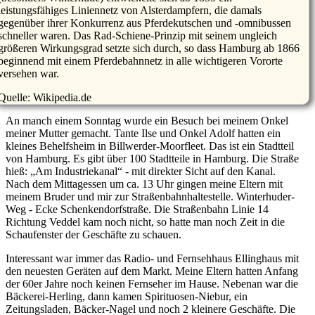
https://ewnor.de / https://www.erinnerungswerkstatt-norderstedt.de
leistungsfähiges Liniennetz von Alsterdampfern, die damals
Ausdruck nur als Leseprobe zum persönlichen Gebrauch,
gegenüber ihrer Konkurrenz aus Pferdekutschen und -omnibussen
weitergehende Nutzung oder Weitergabe in jeglicher Form nur mit
schneller waren. Das Rad-Schiene-Prinzip mit seinem ungleich
dem schriftlichem Einverständnis der Urheber!
größeren Wirkungsgrad setzte sich durch, so dass Hamburg ab 1866
Dieter Scholz
beginnend mit einem Pferdebahnnetz in alle wichtigeren Vororte
versehen war.
Doppeltes Fahrgeld !
Quelle: Wikipedia.de
An manch einem Sonntag wurde ein Besuch bei meinem Onkel
meiner Mutter gemacht. Tante Ilse und Onkel Adolf hatten ein
kleines Behelfsheim in Billwerder-Moorfleet. Das ist ein Stadtteil
von Hamburg. Es gibt über 100 Stadtteile in Hamburg. Die Straße
hieß:
Am Industriekanal
- mit direkter Sicht auf den Kanal.
Nach dem Mittagessen um ca. 13 Uhr gingen meine Eltern mit
meinem Bruder und mir zur Straßenbahnhaltestelle. Winterhuder-
Weg - Ecke Schenkendorfstraße. Die Straßenbahn Linie 14
Richtung Veddel kam noch nicht, so hatte man noch Zeit in die
Schaufenster der Geschäfte zu schauen.
Interessant war immer das Radio- und Fernsehhaus Ellinghaus mit
den neuesten Geräten auf dem Markt. Meine Eltern hatten Anfang
der 60er Jahre noch keinen Fernseher im Hause. Nebenan war die
Bäckerei-Herling, dann kamen Spirituosen-Niebur, ein
Zeitungsladen, Bäcker-Nagel und noch 2 kleinere Geschäfte. Die