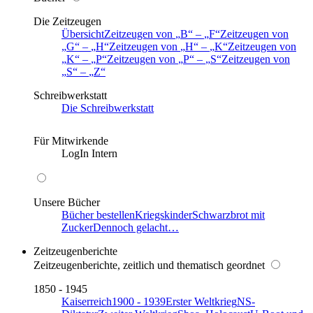
Die Zeitzeugen
Übersicht
Zeitzeugen von
B
–
F
Zeitzeugen von
G
–
H
Zeitzeugen von
H
–
K
Zeitzeugen von
K
–
P
Zeitzeugen von
P
–
S
Zeitzeugen von
S
–
Z
Schreibwerkstatt
Die Schreibwerkstatt
Für Mitwirkende
LogIn Intern
Unsere Bücher
Bücher bestellen
Kriegskinder
Schwarzbrot mit
Zucker
Dennoch gelacht…
Zeitzeugenberichte
Zeitzeugenberichte, zeitlich und thematisch geordnet
1850 - 1945
Kaiserreich
1900 - 1939
Erster Weltkrieg
NS-