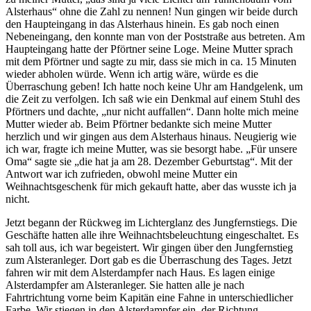
Alsterhaus
ohne die Zahl zu nennen! Nun gingen wir beide durch
den Haupteingang in das Alsterhaus hinein. Es gab noch einen
Nebeneingang, den konnte man von der Poststraße aus betreten. Am
Haupteingang hatte der Pförtner seine Loge. Meine Mutter sprach
mit dem Pförtner und sagte zu mir, dass sie mich in ca. 15 Minuten
wieder abholen würde. Wenn ich artig wäre, würde es die
Überraschung geben! Ich hatte noch keine Uhr am Handgelenk, um
die Zeit zu verfolgen. Ich saß wie ein Denkmal auf einem Stuhl des
Pförtners und dachte,
nur nicht auffallen
. Dann holte mich meine
Mutter wieder ab. Beim Pförtner bedankte sich meine Mutter
herzlich und wir gingen aus dem Alsterhaus hinaus. Neugierig wie
ich war, fragte ich meine Mutter, was sie besorgt habe.
Für unsere
Oma
sagte sie
die hat ja am 28. Dezember Geburtstag
. Mit der
Antwort war ich zufrieden, obwohl meine Mutter ein
Weihnachtsgeschenk für mich gekauft hatte, aber das wusste ich ja
nicht.
Jetzt begann der Rückweg im Lichterglanz des Jungfernstiegs. Die
Geschäfte hatten alle ihre Weihnachtsbeleuchtung eingeschaltet. Es
sah toll aus, ich war begeistert. Wir gingen über den Jungfernstieg
zum Alsteranleger. Dort gab es die Überraschung des Tages. Jetzt
fahren wir mit dem Alsterdampfer nach Haus. Es lagen einige
Alsterdampfer am Alsteranleger. Sie hatten alle je nach
Fahrtrichtung vorne beim Kapitän eine Fahne in unterschiedlicher
Farbe. Wir stiegen in den Alsterdampfer ein, der Richtung