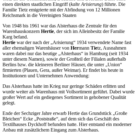
einen direkten staatlichen Eingriff (
kalte Arisierung
) führte. Die
Familie Tietz emigrierte mit der Abfindung von 12 Millionen
Reichsmark in die Vereinigten Staaten
Von 1948 bis 1961 war das Alsterhaus die Zentrale für den
Warenhauskonzern
Hertie
, der sich im Alleinbesitz der Familie
Karg befand.
Hertie
war der nach der
Arisierung
1934 verwendete Name fast
aller ehemaligen Warenhäuser von
Her
mann
Tie
tz, Ausnahmen
waren dabei nur das heutige
Alsterhaus
in Hamburg (seit 1934
unter diesem Namen), sowie der Großteil der Filialen außerhalb
Berlins bzw. die kleineren Berliner Häuser, die unter
Union
firmierten (Plauen, Gera, außer Weimar). Er findet bis heute in
Institutionen und Unternehmen Anwendung:
Das Alsterhaus hatte im Krieg nur geringe Schäden erlitten und
wurde weiter als Warenhaus mit Vollsortiment geführt. Dabei wurde
großer Wert auf ein gediegenes Sortiment in gehobener Qualität
gelegt.
Ende der Sechziger Jahre erwarb Hertie das Grundstück
Große
Bleichen
Ecke
Poststraße
, auf dem sich das Geschäft des
Textilhauses Dyckhoff befunden hatte. Hier entstand ein moderner
Anbau mit zusätzlichem Eingang zum Alsterhaus.