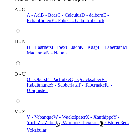
A - G
A - Aal
B - Baas
C - Calculus
D - dalbern
E -
Echauffieren
F - Fähe
G - Gabelfrühstück
H - N
H - Haarnetz
I - Ibex
J - Jach
K - Kaap
L - Laberdan
M -
Machorka
N - Nabob
O - U
O - Obers
P - Pachulke
Q - Quacksalber
R -
Rabattmarke
S - Sabberlatz
T - Tabernakel
U -
Ubiquisten
V - Z
V - Vabanque
W - Wackelpeter
X - Xanthippe
Y -
Yacht
Z - Zabel
️ Maritimes Lexikon
️ Ostpreußen-
Vokabular