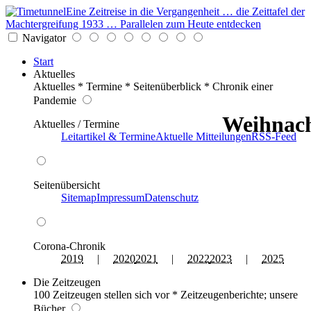
Eine Zeitreise in die Vergangenheit … die Zeittafel der
Machtergreifung 1933 … Parallelen zum Heute entdecken
Navigator
Start
Aktuelles
Aktuelles * Termine * Seitenüberblick * Chronik einer
Pandemie
Weihnach
Aktuelles / Termine
Leitartikel & Termine
Aktuelle Mitteilungen
RSS-Feed
Seitenübersicht
Sitemap
Impressum
Datenschutz
Corona-Chronik
2019
|
2020
2021
|
2022
2023
|
2025
Die Zeitzeugen
100 Zeitzeugen stellen sich vor * Zeitzeugenberichte; unsere
Bücher