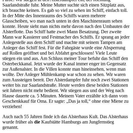
Saarlandstraße fuhr. Meine Mutter suchte sich einen Sitzplatz aus,
ich brauchte keinen. Es gab so viel zu sehen im Schiff, einfach toll.
In der Mitte des Innenraums des Schiffs waren mehrere
Glasscheiben, wo man nach unten in den Maschinenraum sehen
konnte. Heute sieht man nichts mehr davon nach den Umbauten der
Alsterflotte. Das Schiff hatte zwei Mann Besatzung. Der zweite
Mann war Kassierer und Festmacher des Schiffs. Er sprang an jeder
Anlegestelle aus dem Schiff und machte mit seinem Tampen am
Anleger das Schiff fest. Für die Fahrgäste wurde eine Absperrung
auf Rollen geöffnet und bei Abfahrt geschlossen! Viele Leute
stiegen ein und aus. Am Schluss meiner Tour befuhr das Schiff den
Osterbeckkanal. Jetzt wurde der Kanal immer enger im Gegensatz
zur Außenalster. In die Villen konnte man hineinsehen, wenn man
wollte. Der Anleger Mühlenkamp war schon zu sehen. Wir waren
zum Aussteigen bereit. Der Alsterdampfer fuhr noch zwei Stationen
weiter bis zur Saarlandstraße. Heute werden diese beiden Stationen
seit Jahren nicht mehr bedient. Wir stiegen aus und der Weg nach
Hause dauerte ca. 5 Minuten. Meinem Vater erzählte ich dann vom
Geschenkkauf für Oma. Er sagte:
Das ja toll,
ohne eine Miene zu
verziehen!
Auch nach 55 Jahren finde ich das Alsterhaus Kult. Das Alsterhaus
wurde früher als
die
Kaufstätte Hamburgs am Jungfernstieg
genannt.