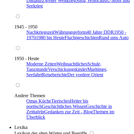
Diktatur
Zweiter Weltkrieg
Shoa, Holocaust
U-Boot und
Seekrieg
1945 - 1950
Nachkriegszeit
Währungsreform
40 Jahre DDR
1950 -
1970
1980 bis Heute
Fluchtgeschichten
Rund ums Auto
1950 - Heute
Moderne Zeiten
Weihnachtliches
Schule,
Tanzstunde
Verschickungskinder
Maritimes,
Seefahrt
Reiseberichte
Der vordere Orient
Andere Themen
Omas Küche
Tierisches
Heiter bis
poetisch
Geschichtliches Wissen
Geschichte in
Zeittafeln
Gedanken zur Zeit - Blog
Themen im
Überblick
Lexika
Lexikon der alten Wörter und Begriffe