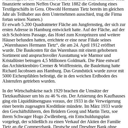
finanzierte seinem Neffen Oscar Tietz 1882 die Gründung eines
Textilgeschäfts in Gera. Obwohl Hermann Tietz bereits im gleichen
Jahr als Teilhaber aus dem Unternehmen ausschied, trug die Firma
fortan seinen Namen.)
Er erwarb 5.200 Quadratmeter Fläche am Jungfernstieg, der sich zur
ersten Adresse in Hamburg entwickelt hatte. Auf der Fläche, auf der
sich Scholviens Passage, das Hotel zum Kronprinzen und weitere
Häuser befunden hatten, errichtete er eine neue Filiale seines
Warenhauses Hermann Tietz
, die am 24. April 1912 eröffnet
wurde. Die Baukosten für das Warenhaus mit einem gehobenen
Sortiment und anspruchsvoller Ausstattung wie Marmor und
Kristallüster betrugen 4,5 Millionen Goldmark. Die Päne entwarf
das Architektenbüro Cremer & Wolffenstein, die Bauleitung hatte
Richard Jacobssen aus Hamburg. Das Grundstück wurde zuvor mit
5000 Eichenpfählen befestigt, die in den weichen Erdboden des
Alsterufers getrieben wurden.
In der Wirtschaftskrise nach 1929 brachen die Umsätze der
Tietzkaufhäuser um bis zu 46 % ein. Der Arisierung des Kaufhauses
ging ein Liquiditätsengpass voraus, der 1933 in die Verweigerung
einer bereits zugesagten Kreditlinie mündete. Im März 1933 wurde
den Geschäftsführern, den Brüdern Georg und Martin Tietz, soe
ihrem Schwager Hugo Zwillenberg, ein Entschuldungsplan
vorgelegt, der schließlich zu einen Verkauf der Aktien der Familie
Tietz an die Commerzbank, Deutsche und Dresdner Bank ohne