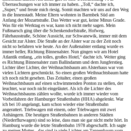
Überraschungen war ich immer zu haben.
Toll,
dachte ich,
Super,
und freute mich riesig. Somit machten wir uns auf den Weg
in die Innenstadt. Meine Eltern wohnten in Barmbek Süd am
Anfang der Mozartstraße. Das Wetter war gut, keine Minus Grade.
Was für ein Werktag es war, kann ich nicht mehr sagen. Mein
Fußmarsch ging über die Schenkendorfstraße, Hofweg,
Fährhausstraße, Schöne Aussicht, zur Schwanewik, immer mit dem
Gesicht zur Alster. Die Straße an der Alster war zu der Zeit noch
nicht so befahren wie heute. An der Außenalster entlang wurde es
immer heller, Richtung Binnenalster. Nun gingen wir am Hotel
Atlantik entlang,
ein tolles, großes Hotel,
dachte ich. Weiter ging
es Richtung Binnenalster zum Ballindamm und dem Jungferstieg.
Lichter über Lichter, der Weihnachtsbaum am Alsterhaus war von
vielen Lichtern geschmückt. So einen großen Weihnachtsbaum hatte
ich noch nicht gesehen. Das Zeitalter, einen großen
Weihnachtsbaum auf einen schwimmenden Ponton zu stellen, der
leuchtet, war noch nicht eingeläutet. Als ich die Lichter des
Weihnachtsbaums zählen wollte, wurde ich immer wieder vom
Vorbeifahren der Hamburger Straßenbahn (HHA) abgelenkt. War
ich bei 10 angelangt, kam schon wieder eine Straßenbahn
angerattert. Triebwagen mit einem, oder Triebwagen mit zwei
Anhängern. Die heutigen Straßenbahnen in anderen Städten
(Niederflurwagen) sind so leise, dass man sie gar nicht mehr hört. In
Hamburg wurde die letzte Straßenbahn 1978 abgeschafft. Ich sagte
zu meiner Mutter,
das sind ja viele Lichter am Tannenbaum vom