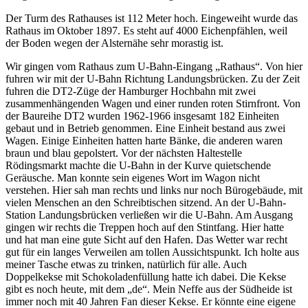
Der Turm des Rathauses ist 112 Meter hoch. Eingeweiht wurde das
Rathaus im Oktober 1897. Es steht auf 4000 Eichenpfählen, weil
der Boden wegen der Alsternähe sehr morastig ist.
Wir gingen vom Rathaus zum U-Bahn-Eingang
Rathaus
. Von hier
fuhren wir mit der U-Bahn Richtung Landungsbrücken. Zu der Zeit
fuhren die DT2-Züge der Hamburger Hochbahn mit zwei
zusammenhängenden Wagen und einer runden roten Stirnfront. Von
der Baureihe DT2 wurden 1962-1966 insgesamt 182 Einheiten
gebaut und in Betrieb genommen. Eine Einheit bestand aus zwei
Wagen. Einige Einheiten hatten harte Bänke, die anderen waren
braun und blau gepolstert. Vor der nächsten Haltestelle
Rödingsmarkt machte die U-Bahn in der Kurve quietschende
Geräusche. Man konnte sein eigenes Wort im Wagon nicht
verstehen. Hier sah man rechts und links nur noch Bürogebäude, mit
vielen Menschen an den Schreibtischen sitzend. An der U-Bahn-
Station Landungsbrücken verließen wir die U-Bahn. Am Ausgang
gingen wir rechts die Treppen hoch auf den Stintfang. Hier hatte
und hat man eine gute Sicht auf den Hafen. Das Wetter war recht
gut für ein langes Verweilen am tollen Aussichtspunkt. Ich holte aus
meiner Tasche etwas zu trinken, natürlich für alle. Auch
Doppelkekse mit Schokoladenfüllung hatte ich dabei. Die Kekse
gibt es noch heute, mit dem
de
. Mein Neffe aus der Südheide ist
immer noch mit 40 Jahren Fan dieser Kekse. Er könnte eine eigene