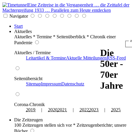
Eine Zeitreise in die Vergangenheit … die Zeittafel der
Machtergreifung 1933 … Parallelen zum Heute entdecken
Navigator
Start
Aktuelles
Aktuelles * Termine * Seitenüberblick * Chronik einer
z
Pandemie
Die
Aktuelles / Termine
Leitartikel & Termine
Aktuelle Mitteilungen
RSS-Feed
50er -
70er
Seitenübersicht
Jahre
Sitemap
Impressum
Datenschutz
Corona-Chronik
2019
|
2020
2021
|
2022
2023
|
2025
Die Zeitzeugen
100 Zeitzeugen stellen sich vor * Zeitzeugenberichte; unsere
Bücher