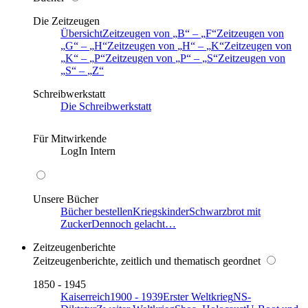
Die Zeitzeugen
Übersicht
Zeitzeugen von
B
–
F
Zeitzeugen von
G
–
H
Zeitzeugen von
H
–
K
Zeitzeugen von
K
–
P
Zeitzeugen von
P
–
S
Zeitzeugen von
S
–
Z
Schreibwerkstatt
Die Schreibwerkstatt
Für Mitwirkende
LogIn Intern
Unsere Bücher
Bücher bestellen
Kriegskinder
Schwarzbrot mit
Zucker
Dennoch gelacht…
Zeitzeugenberichte
Zeitzeugenberichte, zeitlich und thematisch geordnet
1850 - 1945
Kaiserreich
1900 - 1939
Erster Weltkrieg
NS-