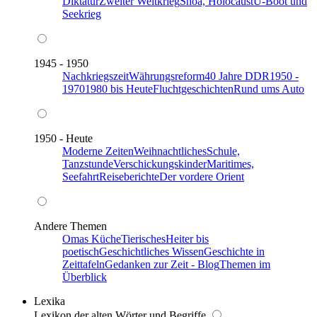
Diktatur
Zweiter Weltkrieg
Shoa, Holocaust
U-Boot und
Seekrieg
1945 - 1950
Nachkriegszeit
Währungsreform
40 Jahre DDR
1950 -
1970
1980 bis Heute
Fluchtgeschichten
Rund ums Auto
1950 - Heute
Moderne Zeiten
Weihnachtliches
Schule,
Tanzstunde
Verschickungskinder
Maritimes,
Seefahrt
Reiseberichte
Der vordere Orient
Andere Themen
Omas Küche
Tierisches
Heiter bis
poetisch
Geschichtliches Wissen
Geschichte in
Zeittafeln
Gedanken zur Zeit - Blog
Themen im
Überblick
Lexika
Lexikon der alten Wörter und Begriffe