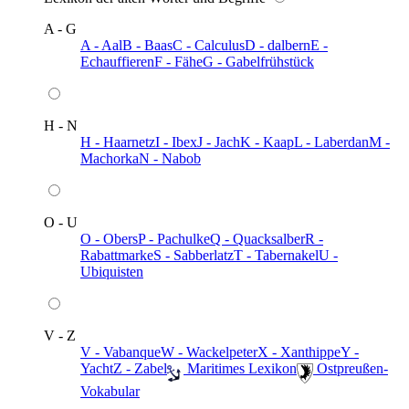
A - G
A - Aal
B - Baas
C - Calculus
D - dalbern
E -
Echauffieren
F - Fähe
G - Gabelfrühstück
H - N
H - Haarnetz
I - Ibex
J - Jach
K - Kaap
L - Laberdan
M -
Machorka
N - Nabob
O - U
O - Obers
P - Pachulke
Q - Quacksalber
R -
Rabattmarke
S - Sabberlatz
T - Tabernakel
U -
Ubiquisten
V - Z
V - Vabanque
W - Wackelpeter
X - Xanthippe
Y -
Yacht
Z - Zabel
️ Maritimes Lexikon
️ Ostpreußen-
Vokabular