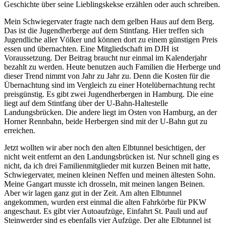
Geschichte über seine Lieblingskekse erzählen oder auch schreiben.
Mein Schwiegervater fragte nach dem gelben Haus auf dem Berg.
Das ist die Jugendherberge auf dem Stintfang. Hier treffen sich
Jugendliche aller Völker und können dort zu einem günstigen Preis
essen und übernachten. Eine Mitgliedschaft im DJH ist
Voraussetzung. Der Beitrag braucht nur einmal im Kalenderjahr
bezahlt zu werden. Heute benutzen auch Familien die Herberge und
dieser Trend nimmt von Jahr zu Jahr zu. Denn die Kosten für die
Übernachtung sind im Vergleich zu einer Hotelübernachtung recht
preisgünstig. Es gibt zwei Jugendherbergen in Hamburg. Die eine
liegt auf dem Stintfang über der U-Bahn-Haltestelle
Landungsbrücken. Die andere liegt im Osten von Hamburg, an der
Horner Rennbahn, beide Herbergen sind mit der U-Bahn gut zu
erreichen.
Jetzt wollten wir aber noch den alten Elbtunnel besichtigen, der
nicht weit entfernt an den Landungsbrücken ist. Nur schnell ging es
nicht, da ich drei Familienmitglieder mit kurzen Beinen mit hatte,
Schwiegervater, meinen kleinen Neffen und meinen ältesten Sohn.
Meine Gangart musste ich drosseln, mit meinen langen Beinen.
Aber wir lagen ganz gut in der Zeit. Am alten Elbtunnel
angekommen, wurden erst einmal die alten Fahrkörbe für PKW
angeschaut. Es gibt vier Autoaufzüge, Einfahrt St. Pauli und auf
Steinwerder sind es ebenfalls vier Aufzüge. Der alte Elbtunnel ist