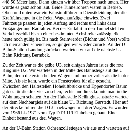
448,50 Meter lang. Dann gingen wir über Treppen nach unten. Hier
wurde es ganz schön laut. Beide Tunnelröhren waren in Betrieb.
Oben und unten war ein Fahrstuhlführer in Dienstkleidung, der die
Kraftfahrzeuge in die freien Wagenaufzüge einwies. Zwei
Fahrzeuge passten in jeden Aufzug und rechts und links dazu
Fußgänger und Radfahrer. Bei der Einfahrt in den Tunnel steht ein
Verkehrsschild bis zu einer bestimmten Achsbreite zulässig, die
heute noch gültig ist. Bis nach Steinwerder (Blohm und Voss) wollte
ich niemanden scheuchen, so gingen wir wieder zurück. An der U-
Bahn-Station Landungsbrücken warteten wir auf die nächste U-
Bahn Richtung Barmbek.
Zu der Zeit war es die gelbe U3, seit einigen Jahren ist es die rote
Ringlinie U2. Wir warteten in der Mitte des Bahnsteigs auf die U-
Bahn, denn die ersten beiden Wagen sind immer voller als die in der
Mitte. Als sie kam, wurde ein Fensterplatz für alle gesucht.
Zwischen den Haltestellen Hoheluftbrücke und Eppendorfer-Baum
gab es für die drei viel zu sehen, rechts und links konnte man in die
Wohnungen schauen. An der Haltestelle Kellinghusenstraße wartete
auf dem Nachbargleis auf die blaue U1 Richtung Garstedt. Hier auf
der Strecke fuhren die DT3 Triebwagen mit drei Wagen. Es wurden
von 1966 bis 1971 vom Typ DT3 119 Einheiten gebaut. Eine
Einheit bestand aus drei Wagen.
An der U-Bahn Station Ochsenzoll stiegen wir aus und warteten auf