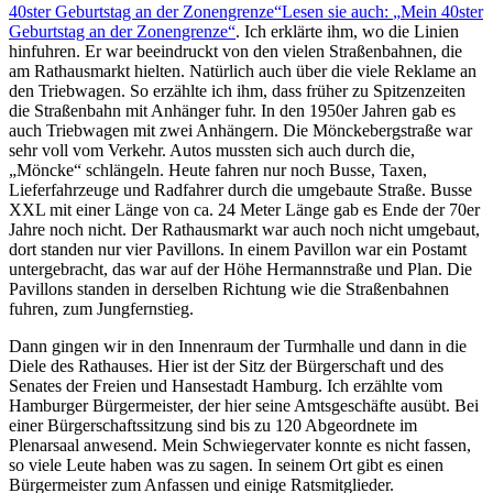
40ster Geburtstag an der Zonengrenze
Lesen sie auch:
Mein 40ster
Geburtstag an der Zonengrenze
. Ich erklärte ihm, wo die Linien
hinfuhren. Er war beeindruckt von den vielen Straßenbahnen, die
am Rathausmarkt hielten. Natürlich auch über die viele Reklame an
den Triebwagen. So erzählte ich ihm, dass früher zu Spitzenzeiten
die Straßenbahn mit Anhänger fuhr. In den 1950er Jahren gab es
auch Triebwagen mit zwei Anhängern. Die Mönckebergstraße war
sehr voll vom Verkehr. Autos mussten sich auch durch die,
Möncke
schlängeln. Heute fahren nur noch Busse, Taxen,
Lieferfahrzeuge und Radfahrer durch die umgebaute Straße. Busse
XXL mit einer Länge von ca. 24 Meter Länge gab es Ende der 70er
Jahre noch nicht. Der Rathausmarkt war auch noch nicht umgebaut,
dort standen nur vier Pavillons. In einem Pavillon war ein Postamt
untergebracht, das war auf der Höhe Hermannstraße und Plan. Die
Pavillons standen in derselben Richtung wie die Straßenbahnen
fuhren, zum Jungfernstieg.
Dann gingen wir in den Innenraum der Turmhalle und dann in die
Diele des Rathauses. Hier ist der Sitz der Bürgerschaft und des
Senates der Freien und Hansestadt Hamburg. Ich erzählte vom
Hamburger Bürgermeister, der hier seine Amtsgeschäfte ausübt. Bei
einer Bürgerschaftssitzung sind bis zu 120 Abgeordnete im
Plenarsaal anwesend. Mein Schwiegervater konnte es nicht fassen,
so viele Leute haben was zu sagen. In seinem Ort gibt es einen
Bürgermeister zum Anfassen und einige Ratsmitglieder.