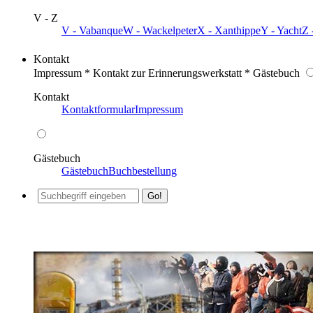
V - Z
V - Vabanque
W - Wackelpeter
X - Xanthippe
Y - Yacht
Z 
Kontakt
Impressum * Kontakt zur Erinnerungswerkstatt * Gästebuch
Kontakt
Kontaktformular
Impressum
Gästebuch
Gästebuch
Buchbestellung