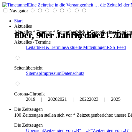
Eine Zeitreise in die Vergangenheit … die Zeittafel d
Navigator
Start
Aktuelles
Aktuelles * Termine * Seitenüberblick * Chronik einer Pandem
80er, 90er Jahre; das 21. Ja
80er, 90er Jahre; das 21. Ja
80er, 90er Jahre; das 21. Ja
80er, 90er Jahre; das 21. Ja
Die 50er - 70er
Die 50er - 70er
Aktuelles / Termine
Leitartikel & Termine
Aktuelle Mitteilungen
RSS-Feed
Seitenübersicht
Sitemap
Impressum
Datenschutz
Corona-Chronik
2019
|
2020
2021
|
2022
2023
|
2025
Die Zeitzeugen
100 Zeitzeugen stellen sich vor * Zeitzeugenberichte; unsere B
Die Zeitzeugen
Übersicht
Zeitzeugen von
B
–
F
Zeitzeugen von
G