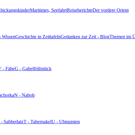
chickungskinder
Maritimes, Seefahrt
Reiseberichte
Der vordere Orient
s Wissen
Geschichte in Zeittafeln
Gedanken zur Zeit - Blog
Themen im Ü
F - Fähe
G - Gabelfrühstück
achorka
N - Nabob
 - Sabberlatz
T - Tabernakel
U - Ubiquisten