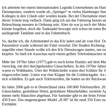
Ich arbeitete bei einem Internationalen Logistik-Unternehmen im Ha
Dienstposten, sondern wurde als
Springer
in vielen Hamburger Stad
Kollegen in den Urlaub oder wurden krank. Bei der Übernahme einer 
dieser Schein trog vielfach. Dann ging ich um das Fahrzeug herum u
Beleuchtung mussten in Ordnung sein. Aber da war ja noch der Motor.
könnte losgehen, doch die Tanknadel bewegte sich schon im roten Bere
ausliegende Tankliste und in das Fahrtenbuch.
So, dachte ich, die Arbeitsmittel in das Kfz laden und ab vom Hof. D
Pausenbrot wurde während der Fahrt verzehrt. Die Straßen Richtung 
ungefähr einer Stunde wollte ich den Kfz Dienstwagen starten, um 
klopfen. So hielt ich Ausschau nach einem gelben Telefonhäuschen in
Mitte der 1970er Jahre (1977) gab es noch keine Handys auf dem Mar
viereckig, mit drei durchgehenden Glasscheiben. In den 1970er Jahr
waren es Wähltasten. Über der Wählscheibe waren drei Schlitze für 
eingeworfen hatte. Unten war eine Klappe für die Geldrückgabe. An
sich schließen. Es gab auch Telefonzellen, die hatten an der Rückw
Im Jahre 2006 gab es in Deutschland zirka 100.000 Telefonzellen. 2
Glasschäden, gestohlene Hörer, gestohlene Münzbehälter, zerstörte A
immer mehr Häuschen abgebaut. Für Sammler gibt es die beim Fernme
450 Euro. Das magenta/graue Model
H.90
ist für rund 350 Euro zu
Exemplar.