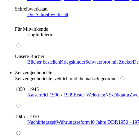
Schreibwerkstatt
Die Schreibwerkstatt
Für Mitwirkende
LogIn Intern
Unsere Bücher
Bücher bestellen
Kriegskinder
Schwarzbrot mit Zucker
De
Zeitzeugenberichte
Zeitzeugenberichte, zeitlich und thematisch geordnet
1850 - 1945
Kaiserreich
1900 - 1939
Erster Weltkrieg
NS-Diktatur
Zwei
1945 - 1950
Nachkriegszeit
Währungsreform
40 Jahre DDR
1950 - 19