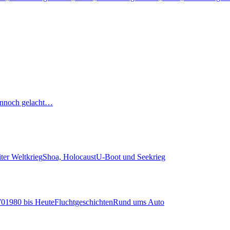
nnoch gelacht…
ter Weltkrieg
Shoa, Holocaust
U-Boot und Seekrieg
70
1980 bis Heute
Fluchtgeschichten
Rund ums Auto