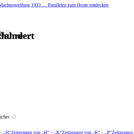
er Machtergreifung 1933 … Parallelen zum Heute entdecken
ie
hrhundert
hrhundert
hrhundert
hrhundert
 Jahre
 Jahre
ücher
–
H
Zeitzeugen von
H
–
K
Zeitzeugen von
K
–
P
Zeitzeugen