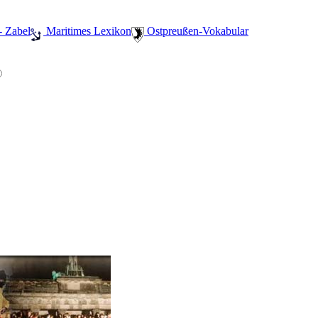
- Zabel
️ Maritimes Lexikon
️ Ostpreußen-Vokabular