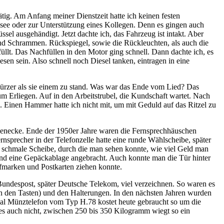
ig. Am Anfang meiner Dienstzeit hatte ich keinen festen
ssee oder zur Unterstützung eines Kollegen. Denn es gingen auch
 ausgehändigt. Jetzt dachte ich, das Fahrzeug ist intakt. Aber
nd Schrammen. Rückspiegel, sowie die Rückleuchten, als auch die
llt. Das Nachfüllen in den Motor ging schnell. Dann dachte ich, es
en sein. Also schnell noch Diesel tanken, eintragen in eine
 kürzer als sie einem zu stand. Was war das Ende vom Lied? Das
 Erliegen. Auf in den Arbeitstrubel, die Kundschaft wartet. Nach
. Einen Hammer hatte ich nicht mit, um mit Geduld auf das Ritzel zu
aßenecke. Ende der 1950er Jahre waren die Fernsprechhäuschen
sprecher in der Telefonzelle hatte eine runde Wählscheibe, später
 schmale Scheibe, durch die man sehen konnte, wie viel Geld man
nd eine Gepäckablage angebracht. Auch konnte man die Tür hinter
efmarken und Postkarten ziehen konnte.
undespost, später Deutsche Telekom, viel verzeichnen. So waren es
an den Tasten) und den Halterungen. In den nächsten Jahren wurden
al Münztelefon vom Typ H.78 kostet heute gebraucht so um die
t es auch nicht, zwischen 250 bis 350 Kilogramm wiegt so ein