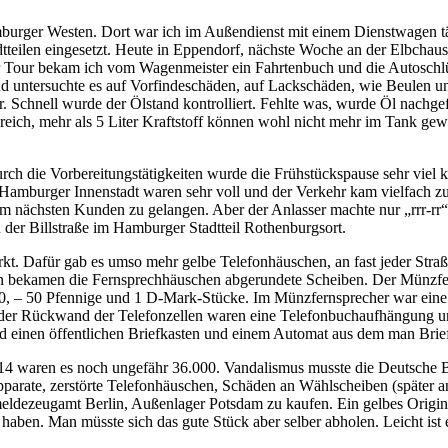
mburger Westen. Dort war ich im Außendienst mit einem Dienstwagen tät
tteilen eingesetzt. Heute in Eppendorf, nächste Woche an der Elbchau
Tour bekam ich vom Wagenmeister ein Fahrtenbuch und die Autoschlüssel
nd untersuchte es auf Vorfindeschäden, auf Lackschäden, wie Beulen u
 Schnell wurde der Ölstand kontrolliert. Fehlte was, wurde Öl nachgefü
ich, mehr als 5 Liter Kraftstoff können wohl nicht mehr im Tank gewes
urch die Vorbereitungstätigkeiten wurde die Frühstückspause sehr viel
Hamburger Innenstadt waren sehr voll und der Verkehr kam vielfach zum
zum nächsten Kunden zu gelangen. Aber der Anlasser machte nur
rrr-rr
 der Billstraße im Hamburger Stadtteil Rothenburgsort.
kt. Dafür gab es umso mehr gelbe Telefonhäuschen, an fast jeder Str
en bekamen die Fernsprechhäuschen abgerundete Scheiben. Der Münzfern
10, ‒ 50 Pfennige und 1 D-Mark-Stücke. Im Münzfernsprecher war eine
 der Rückwand der Telefonzellen waren eine Telefonbuchaufhängung u
and einen öffentlichen Briefkasten und einem Automat aus dem man Bri
014 waren es noch ungefähr 36.000. Vandalismus musste die Deutsche B
pparate, zerstörte Telefonhäuschen, Schäden an Wählscheiben (später 
ldezeugamt Berlin, Außenlager Potsdam zu kaufen. Ein gelbes Origin
 haben. Man müsste sich das gute Stück aber selber abholen. Leicht is