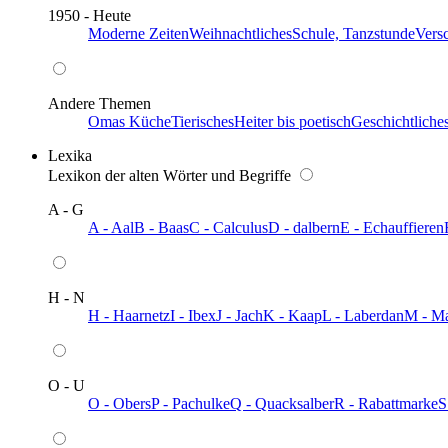
1950 - Heute
Moderne Zeiten
Weihnachtliches
Schule, Tanzstunde
Vers
Andere Themen
Omas Küche
Tierisches
Heiter bis poetisch
Geschichtliche
Lexika
Lexikon der alten Wörter und Begriffe
A - G
A - Aal
B - Baas
C - Calculus
D - dalbern
E - Echauffieren
H - N
H - Haarnetz
I - Ibex
J - Jach
K - Kaap
L - Laberdan
M - M
O - U
O - Obers
P - Pachulke
Q - Quacksalber
R - Rabattmarke
S