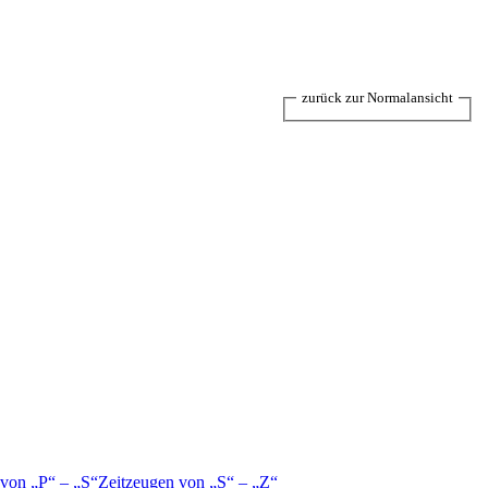
zurück zur Normalansicht
 von
P
–
S
Zeitzeugen von
S
–
Z