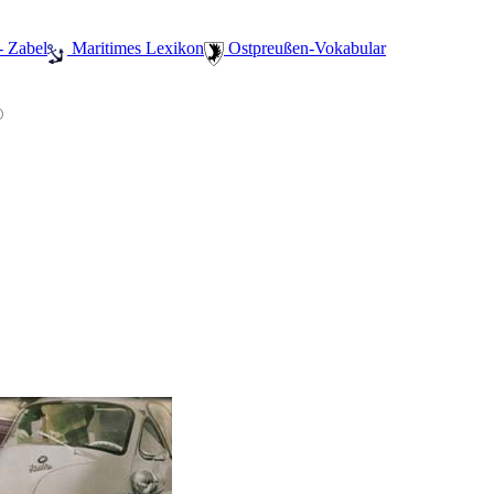
- Zabel
️ Maritimes Lexikon
️ Ostpreußen-Vokabular