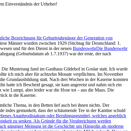
em Einverständnis der Urheber!
hliche Bezeichnung für Geburtsjahrgänge der Generation von
iese Männer wurden zwischen 1929 (Stichtag für Deutschland: 1.
ewesen und für den Dienst in der neuen
Bundeswehr
Die Bundeswehr
ahrgang (Geburtsdatum ab 1.7.1937) war der erste, der nach
 Die Musterung fand im Gasthaus Gildehof in Goslar statt. Ich wurde
ollte ich mich aber für achtzehn Monate verpflichten. Im November
die Grundausbildung statt. Nach drei Wochen in der Kaserne konnten
n hatte ich Bescheid gesagt, sie kam angereist und nahm sich ein
 wie Lumpi, aber leider war die Hose tot – aus die Maus. Die
rück in die Kaserne.
mliche Thema, in den Betten lief auch bei ihnen nichts. Der
e indes gemunkelt, dass der schäumende Tee in der Kantine schuld
iebenes Anaphrodisiakum oder Beruhigungsmittel, welches angeblich
higkeit zu senken. Als Gründe für die Verabreichung werden
ach gängiger Meinung ist die Geschichte um Hängolin als moderne