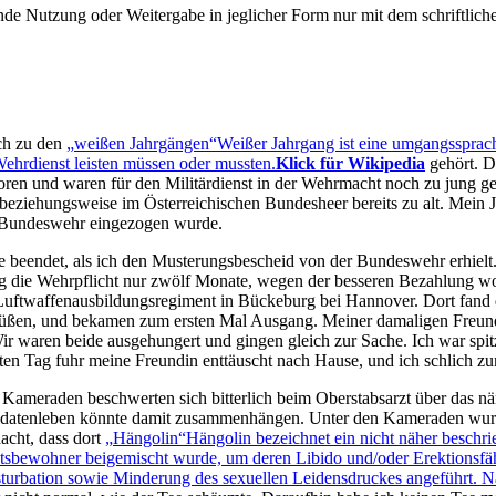
e Nutzung oder Weitergabe in jeglicher Form nur mit dem schriftlich
ich zu den
weißen Jahrgängen
Weißer Jahrgang ist eine umgangssprac
ehrdienst leisten müssen oder mussten.
Klick für Wikipedia
gehört. D
boren und waren für den Militärdienst in der Wehrmacht noch zu jung g
beziehungsweise im Österreichischen Bundesheer bereits zu alt. Mein J
n Bundeswehr eingezogen wurde.
e beendet, als ich den Musterungsbescheid von der Bundeswehr erhielt.
rug die Wehrpflicht nur zwölf Monate, wegen der besseren Bezahlung w
uftwaffenausbildungsregiment in Bückeburg bei Hannover. Dort fand 
grüßen, und bekamen zum ersten Mal Ausgang. Meiner damaligen Freundi
r waren beide ausgehungert und gingen gleich zur Sache. Ich war spitz
ten Tag fuhr meine Freundin enttäuscht nach Hause, und ich schlich zu
n Kameraden beschwerten sich bitterlich beim Oberstabsarzt über das nä
Soldatenleben könnte damit zusammenhängen. Unter den Kameraden wurd
acht, dass dort
Hängolin
Hängolin bezeichnet ein nicht näher beschr
atsbewohner beigemischt wurde, um deren Libido und/oder Erektionsfä
urbation sowie Minderung des sexuellen Leidensdruckes angeführt. N