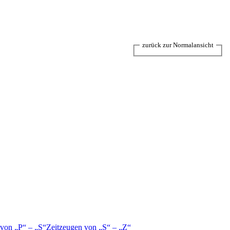
zurück zur Normalansicht
 von
P
–
S
Zeitzeugen von
S
–
Z