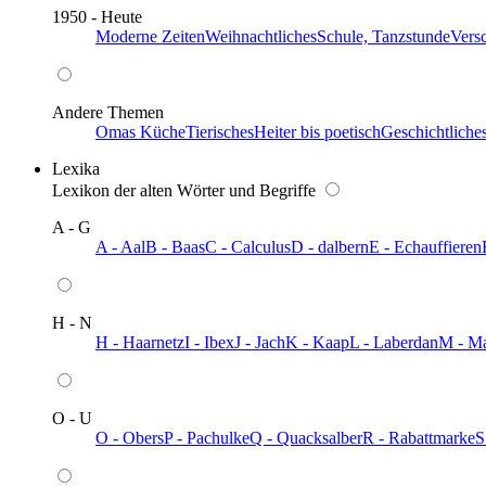
1950 - Heute
Moderne Zeiten
Weihnachtliches
Schule, Tanzstunde
Vers
Andere Themen
Omas Küche
Tierisches
Heiter bis poetisch
Geschichtliche
Lexika
Lexikon der alten Wörter und Begriffe
A - G
A - Aal
B - Baas
C - Calculus
D - dalbern
E - Echauffieren
H - N
H - Haarnetz
I - Ibex
J - Jach
K - Kaap
L - Laberdan
M - M
O - U
O - Obers
P - Pachulke
Q - Quacksalber
R - Rabattmarke
S