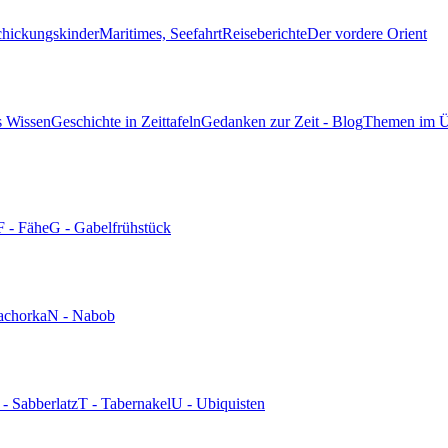
chickungskinder
Maritimes, Seefahrt
Reiseberichte
Der vordere Orient
s Wissen
Geschichte in Zeittafeln
Gedanken zur Zeit - Blog
Themen im Ü
F - Fähe
G - Gabelfrühstück
achorka
N - Nabob
 - Sabberlatz
T - Tabernakel
U - Ubiquisten