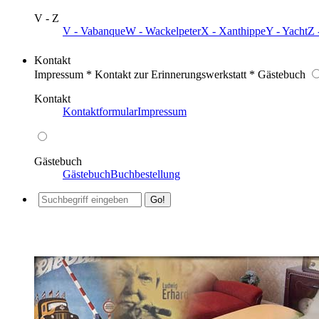
V - Z
V - Vabanque
W - Wackelpeter
X - Xanthippe
Y - Yacht
Z 
Kontakt
Impressum * Kontakt zur Erinnerungswerkstatt * Gästebuch
Kontakt
Kontaktformular
Impressum
Gästebuch
Gästebuch
Buchbestellung