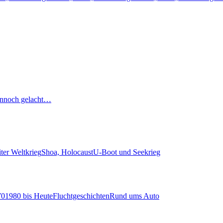
nnoch gelacht…
ter Weltkrieg
Shoa, Holocaust
U-Boot und Seekrieg
70
1980 bis Heute
Fluchtgeschichten
Rund ums Auto