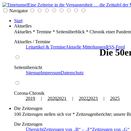
Eine Zeitreise in die Vergangenheit … die Zeittafel d
Navigator
Start
Aktuelles
Aktuelles * Termine * Seitenüberblick * Chronik einer Pandem
Aktuelles / Termine
Leitartikel & Termine
Aktuelle Mitteilungen
RSS-Feed
Die 50e
Seitenübersicht
Sitemap
Impressum
Datenschutz
Corona-Chronik
2019
|
2020
2021
|
2022
2023
|
2025
Die Zeitzeugen
100 Zeitzeugen stellen sich vor * Zeitzeugenberichte; unsere B
Die Zeitzeugen
Übersicht
Zeitzeugen von
B
–
F
Zeitzeugen von
G