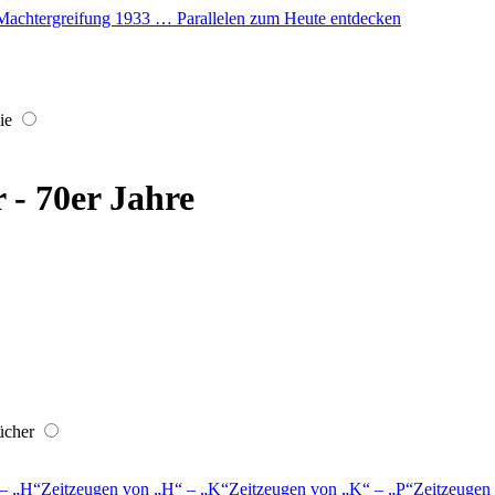
er Machtergreifung 1933 … Parallelen zum Heute entdecken
ie
r - 70er Jahre
ücher
–
H
Zeitzeugen von
H
–
K
Zeitzeugen von
K
–
P
Zeitzeugen