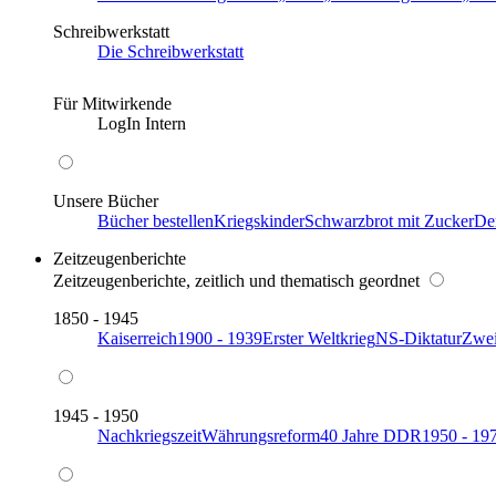
Schreibwerkstatt
Die Schreibwerkstatt
Für Mitwirkende
LogIn Intern
Unsere Bücher
Bücher bestellen
Kriegskinder
Schwarzbrot mit Zucker
De
Zeitzeugenberichte
Zeitzeugenberichte, zeitlich und thematisch geordnet
1850 - 1945
Kaiserreich
1900 - 1939
Erster Weltkrieg
NS-Diktatur
Zwei
1945 - 1950
Nachkriegszeit
Währungsreform
40 Jahre DDR
1950 - 19