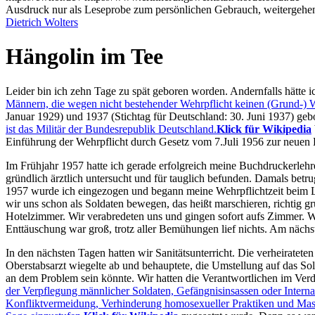
Ausdruck nur als Leseprobe zum persönlichen Gebrauch, weitergehend
Dietrich Wolters
Hängolin im Tee
Leider bin ich zehn Tage zu spät geboren worden. Andernfalls hätte 
Männern, die wegen nicht bestehender Wehrpflicht keinen (Grund-) W
Januar 1929) und 1937 (Stichtag für Deutschland: 30. Juni 1937) ge
ist das Militär der Bundesrepublik Deutschland.
Klick für Wikipedia
Einführung der Wehrpflicht durch Gesetz vom 7.Juli 1956 zur neue
Im Frühjahr 1957 hatte ich gerade erfolgreich meine Buchdruckerlehr
gründlich ärztlich untersucht und für tauglich befunden. Damals bet
1957 wurde ich eingezogen und begann meine Wehrpflichtzeit beim L
wir uns schon als Soldaten bewegen, das heißt marschieren, richtig 
Hotelzimmer. Wir verabredeten uns und gingen sofort aufs Zimmer. Wi
Enttäuschung war groß, trotz aller Bemühungen lief nichts. Am nächs
In den nächsten Tagen hatten wir Sanitätsunterricht. Die verheiratete
Oberstabsarzt wiegelte ab und behauptete, die Umstellung auf das 
an dem Problem sein könnte. Wir hatten die Verantwortlichen im Verd
der Verpflegung männlicher Soldaten, Gefängnisinsassen oder Intern
Konfliktvermeidung, Verhinderung homosexueller Praktiken und Mast