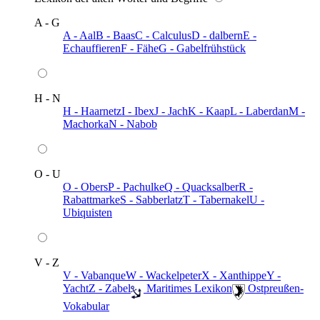
A - G
A - Aal
B - Baas
C - Calculus
D - dalbern
E -
Echauffieren
F - Fähe
G - Gabelfrühstück
H - N
H - Haarnetz
I - Ibex
J - Jach
K - Kaap
L - Laberdan
M -
Machorka
N - Nabob
O - U
O - Obers
P - Pachulke
Q - Quacksalber
R -
Rabattmarke
S - Sabberlatz
T - Tabernakel
U -
Ubiquisten
V - Z
V - Vabanque
W - Wackelpeter
X - Xanthippe
Y -
Yacht
Z - Zabel
️ Maritimes Lexikon
️ Ostpreußen-
Vokabular