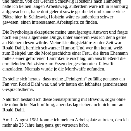
und meinte, von der Grenze Schleswig Holsteins nach Hamburg
hätte ich keinen langen Arbeitsweg, außerdem wäre ich in Hamburg
aufgewachsen, habe dort gelernt sowie gearbeitet und kannte viele
Plätze hier. In Schleswig Holstein wäre es außerdem schwer
gewesen, einen interessanten Arbeitsplatz zu finden.
Die Psychologin akzeptierte meine unaufgeregte Antwort und fragte
noch ein paar allgemeine Dinge, unter anderem was ich denn gerne
an Büchern lesen würde. Meine Lieblingslektüre zu der Zeit war
Roald Dahl, herrlich schwarzer Humor. Und wer ihn kennt, weiß
zum Beispiel um die Mordgeschichte einer Frau, die ihren Ehemann
mittels einer gefrorenen Lammkeule erschlug, um anschließend die
ermittelnden Polizisten zum Essen der geschmorten Tatwaffe
einzuladen. Niemals wurde je die Mordwaffe gefunden.
Es stellte sich heraus, dass meine
Peinigerin
zufällig genauso ein
Fan von Roald Dahl war, und wir hatten ein lebhaftes gemeinsames
Gesprächsthema.
Natürlich bestand ich diese Senatsprüfung mit Bravour, sogar ohne
die mündliche Nachprüfung, aber das lag sicher auch nicht nur an
Roald Dahl.
Am 1. August 1981 konnte ich meinen Arbeitsplatz antreten, den ich
mehr als 25 Jahre lang ganz gut vertreten habe.