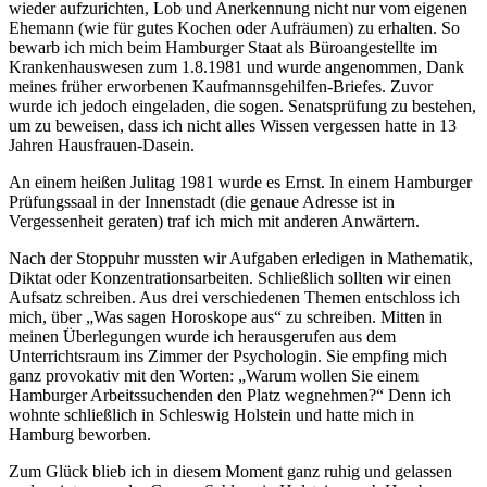
wieder aufzurichten, Lob und Anerkennung nicht nur vom eigenen
Ehemann (wie für gutes Kochen oder Aufräumen) zu erhalten. So
bewarb ich mich beim Hamburger Staat als Büroangestellte im
Krankenhauswesen zum 1.8.1981 und wurde angenommen, Dank
meines früher erworbenen Kaufmannsgehilfen-Briefes. Zuvor
wurde ich jedoch eingeladen, die sogen. Senatsprüfung zu bestehen,
um zu beweisen, dass ich nicht alles Wissen vergessen hatte in 13
Jahren Hausfrauen-Dasein.
An einem heißen Julitag 1981 wurde es Ernst. In einem Hamburger
Prüfungssaal in der Innenstadt (die genaue Adresse ist in
Vergessenheit geraten) traf ich mich mit anderen Anwärtern.
Nach der Stoppuhr mussten wir Aufgaben erledigen in Mathematik,
Diktat oder Konzentrationsarbeiten. Schließlich sollten wir einen
Aufsatz schreiben. Aus drei verschiedenen Themen entschloss ich
mich, über
Was sagen Horoskope aus
zu schreiben. Mitten in
meinen Überlegungen wurde ich herausgerufen aus dem
Unterrichtsraum ins Zimmer der Psychologin. Sie empfing mich
ganz provokativ mit den Worten:
Warum wollen Sie einem
Hamburger Arbeitssuchenden den Platz wegnehmen?
Denn ich
wohnte schließlich in Schleswig Holstein und hatte mich in
Hamburg beworben.
Zum Glück blieb ich in diesem Moment ganz ruhig und gelassen