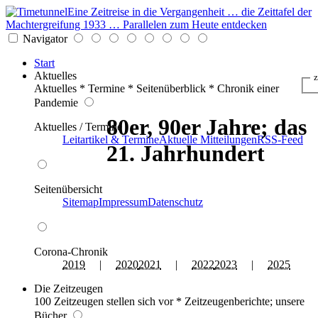
Eine Zeitreise in die Vergangenheit … die Zeittafel der
Machtergreifung 1933 … Parallelen zum Heute entdecken
Navigator
Start
Aktuelles
z
Aktuelles * Termine * Seitenüberblick * Chronik einer
Pandemie
80er, 90er Jahre; das
Aktuelles / Termine
Leitartikel & Termine
Aktuelle Mitteilungen
RSS-Feed
21. Jahrhundert
Seitenübersicht
Sitemap
Impressum
Datenschutz
Corona-Chronik
2019
|
2020
2021
|
2022
2023
|
2025
Die Zeitzeugen
100 Zeitzeugen stellen sich vor * Zeitzeugenberichte; unsere
Bücher