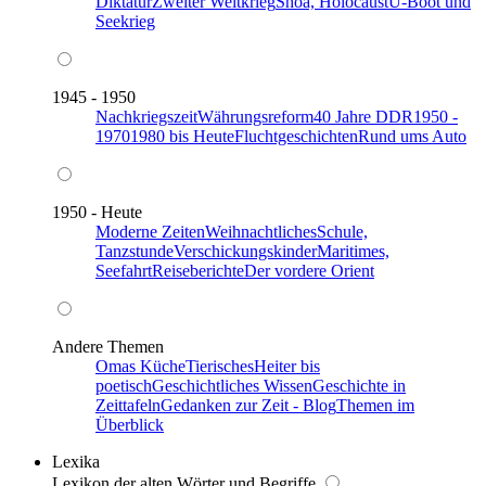
Diktatur
Zweiter Weltkrieg
Shoa, Holocaust
U-Boot und
Seekrieg
1945 - 1950
Nachkriegszeit
Währungsreform
40 Jahre DDR
1950 -
1970
1980 bis Heute
Fluchtgeschichten
Rund ums Auto
1950 - Heute
Moderne Zeiten
Weihnachtliches
Schule,
Tanzstunde
Verschickungskinder
Maritimes,
Seefahrt
Reiseberichte
Der vordere Orient
Andere Themen
Omas Küche
Tierisches
Heiter bis
poetisch
Geschichtliches Wissen
Geschichte in
Zeittafeln
Gedanken zur Zeit - Blog
Themen im
Überblick
Lexika
Lexikon der alten Wörter und Begriffe