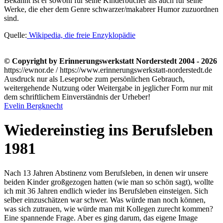
Bekannt ist er sowohl für seine Kinderbücher als auch für seine
Werke, die eher dem Genre schwarzer/makabrer Humor zuzuordnen
sind.
Quelle:
Wikipedia, die freie Enzyklopädie
© Copyright by Erinnerungswerkstatt Norderstedt 2004 - 2026
https://ewnor.de / https://www.erinnerungswerkstatt-norderstedt.de
Ausdruck nur als Leseprobe zum persönlichen Gebrauch,
weitergehende Nutzung oder Weitergabe in jeglicher Form nur mit
dem schriftlichem Einverständnis der Urheber!
Evelin Bergknecht
Wiedereinstieg ins Berufsleben
1981
Nach 13 Jahren Abstinenz vom Berufsleben, in denen wir unsere
beiden Kinder großgezogen hatten (wie man so schön sagt), wollte
ich mit 36 Jahren endlich wieder ins Berufsleben einsteigen. Sich
selber einzuschätzen war schwer. Was würde man noch können,
was sich zutrauen, wie würde man mit Kollegen zurecht kommen?
Eine spannende Frage. Aber es ging darum, das eigene Image