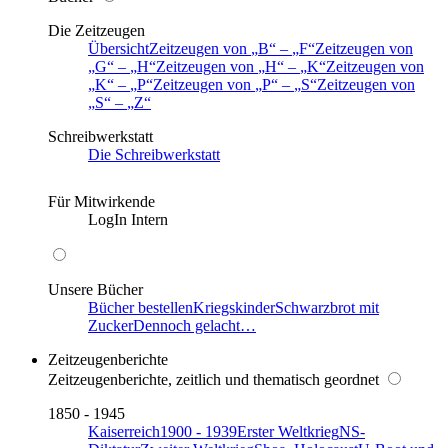
Die Zeitzeugen
Übersicht
Zeitzeugen von
B
–
F
Zeitzeugen von
G
–
H
Zeitzeugen von
H
–
K
Zeitzeugen von
K
–
P
Zeitzeugen von
P
–
S
Zeitzeugen von
S
–
Z
Schreibwerkstatt
Die Schreibwerkstatt
Für Mitwirkende
LogIn Intern
Unsere Bücher
Bücher bestellen
Kriegskinder
Schwarzbrot mit
Zucker
Dennoch gelacht…
Zeitzeugenberichte
Zeitzeugenberichte, zeitlich und thematisch geordnet
1850 - 1945
Kaiserreich
1900 - 1939
Erster Weltkrieg
NS-