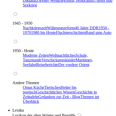
Diktatur
Zweiter Weltkrieg
Shoa, Holocaust
U-Boot und
Seekrieg
1945 - 1950
Nachkriegszeit
Währungsreform
40 Jahre DDR
1950 -
1970
1980 bis Heute
Fluchtgeschichten
Rund ums Auto
1950 - Heute
Moderne Zeiten
Weihnachtliches
Schule,
Tanzstunde
Verschickungskinder
Maritimes,
Seefahrt
Reiseberichte
Der vordere Orient
Andere Themen
Omas Küche
Tierisches
Heiter bis
poetisch
Geschichtliches Wissen
Geschichte in
Zeittafeln
Gedanken zur Zeit - Blog
Themen im
Überblick
Lexika
Lexikon der alten Wörter und Begriffe