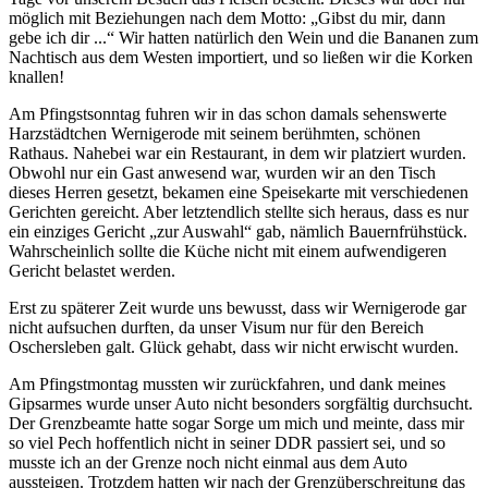
möglich mit Beziehungen nach dem Motto:
Gibst du mir, dann
gebe ich dir ...
Wir hatten natürlich den Wein und die Bananen zum
Nachtisch aus dem Westen importiert, und so ließen wir die Korken
knallen!
Am Pfingstsonntag fuhren wir in das schon damals sehenswerte
Harzstädtchen Wernigerode mit seinem berühmten, schönen
Rathaus. Nahebei war ein Restaurant, in dem wir platziert wurden.
Obwohl nur ein Gast anwesend war, wurden wir an den Tisch
dieses Herren gesetzt, bekamen eine Speisekarte mit verschiedenen
Gerichten gereicht. Aber letztendlich stellte sich heraus, dass es nur
ein einziges Gericht
zur Auswahl
gab, nämlich Bauernfrühstück.
Wahrscheinlich sollte die Küche nicht mit einem aufwendigeren
Gericht belastet werden.
Erst zu späterer Zeit wurde uns bewusst, dass wir Wernigerode gar
nicht aufsuchen durften, da unser Visum nur für den Bereich
Oschersleben galt. Glück gehabt, dass wir nicht erwischt wurden.
Am Pfingstmontag mussten wir zurückfahren, und dank meines
Gipsarmes wurde unser Auto nicht besonders sorgfältig durchsucht.
Der Grenzbeamte hatte sogar Sorge um mich und meinte, dass mir
so viel Pech hoffentlich nicht in seiner DDR passiert sei, und so
musste ich an der Grenze noch nicht einmal aus dem Auto
aussteigen. Trotzdem hatten wir nach der Grenzüberschreitung das