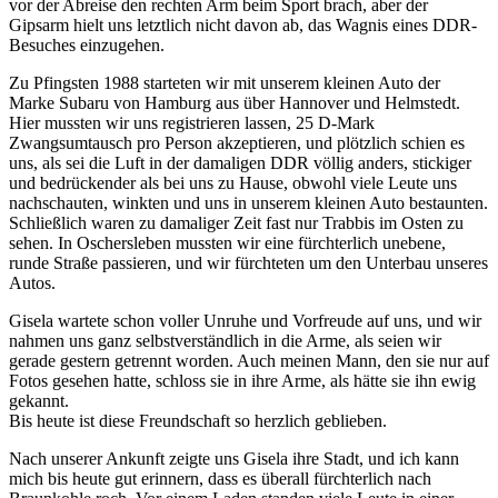
vor der Abreise den rechten Arm beim Sport brach, aber der
Gipsarm hielt uns letztlich nicht davon ab, das Wagnis eines DDR-
Besuches einzugehen.
Zu Pfingsten 1988 starteten wir mit unserem kleinen Auto der
Marke Subaru von Hamburg aus über Hannover und Helmstedt.
Hier mussten wir uns registrieren lassen, 25 D-Mark
Zwangsumtausch pro Person akzeptieren, und plötzlich schien es
uns, als sei die Luft in der damaligen DDR völlig anders, stickiger
und bedrückender als bei uns zu Hause, obwohl viele Leute uns
nachschauten, winkten und uns in unserem kleinen Auto bestaunten.
Schließlich waren zu damaliger Zeit fast nur Trabbis im Osten zu
sehen. In Oschersleben mussten wir eine fürchterlich unebene,
runde Straße passieren, und wir fürchteten um den Unterbau unseres
Autos.
Gisela wartete schon voller Unruhe und Vorfreude auf uns, und wir
nahmen uns ganz selbstverständlich in die Arme, als seien wir
gerade gestern getrennt worden. Auch meinen Mann, den sie nur auf
Fotos gesehen hatte, schloss sie in ihre Arme, als hätte sie ihn ewig
gekannt.
Bis heute ist diese Freundschaft so herzlich geblieben.
Nach unserer Ankunft zeigte uns Gisela ihre Stadt, und ich kann
mich bis heute gut erinnern, dass es überall fürchterlich nach