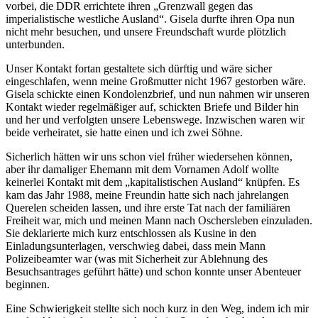
vorbei, die DDR errichtete ihren
Grenzwall gegen das
imperialistische westliche Ausland
. Gisela durfte ihren Opa nun
nicht mehr besuchen, und unsere Freundschaft wurde plötzlich
unterbunden.
Unser Kontakt fortan gestaltete sich dürftig und wäre sicher
eingeschlafen, wenn meine Großmutter nicht 1967 gestorben wäre.
Gisela schickte einen Kondolenzbrief, und nun nahmen wir unseren
Kontakt wieder regelmäßiger auf, schickten Briefe und Bilder hin
und her und verfolgten unsere Lebenswege. Inzwischen waren wir
beide verheiratet, sie hatte einen und ich zwei Söhne.
Sicherlich hätten wir uns schon viel früher wiedersehen können,
aber ihr damaliger Ehemann mit dem Vornamen Adolf wollte
keinerlei Kontakt mit dem
kapitalistischen Ausland
knüpfen. Es
kam das Jahr 1988, meine Freundin hatte sich nach jahrelangen
Querelen scheiden lassen, und ihre erste Tat nach der familiären
Freiheit war, mich und meinen Mann nach Oschersleben einzuladen.
Sie deklarierte mich kurz entschlossen als Kusine in den
Einladungsunterlagen, verschwieg dabei, dass mein Mann
Polizeibeamter war (was mit Sicherheit zur Ablehnung des
Besuchsantrages geführt hätte) und schon konnte unser Abenteuer
beginnen.
Eine Schwierigkeit stellte sich noch kurz in den Weg, indem ich mir