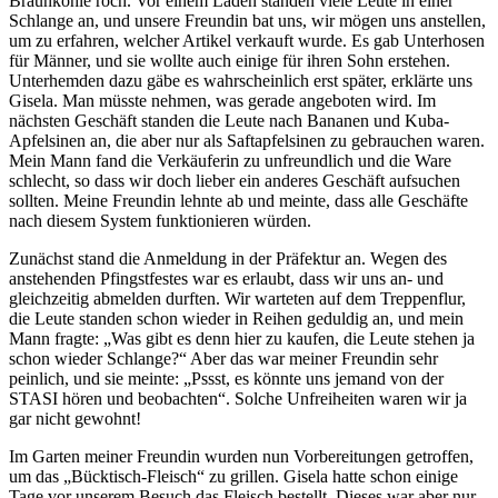
Braunkohle roch. Vor einem Laden standen viele Leute in einer
Schlange an, und unsere Freundin bat uns, wir mögen uns anstellen,
um zu erfahren, welcher Artikel verkauft wurde. Es gab Unterhosen
für Männer, und sie wollte auch einige für ihren Sohn erstehen.
Unterhemden dazu gäbe es wahrscheinlich erst später, erklärte uns
Gisela. Man müsste nehmen, was gerade angeboten wird. Im
nächsten Geschäft standen die Leute nach Bananen und Kuba-
Apfelsinen an, die aber nur als Saftapfelsinen zu gebrauchen waren.
Mein Mann fand die Verkäuferin zu unfreundlich und die Ware
schlecht, so dass wir doch lieber ein anderes Geschäft aufsuchen
sollten. Meine Freundin lehnte ab und meinte, dass alle Geschäfte
nach diesem System funktionieren würden.
Zunächst stand die Anmeldung in der Präfektur an. Wegen des
anstehenden Pfingstfestes war es erlaubt, dass wir uns an- und
gleichzeitig abmelden durften. Wir warteten auf dem Treppenflur,
die Leute standen schon wieder in Reihen geduldig an, und mein
Mann fragte:
Was gibt es denn hier zu kaufen, die Leute stehen ja
schon wieder Schlange?
Aber das war meiner Freundin sehr
peinlich, und sie meinte:
Pssst, es könnte uns jemand von der
STASI hören und beobachten
. Solche Unfreiheiten waren wir ja
gar nicht gewohnt!
Im Garten meiner Freundin wurden nun Vorbereitungen getroffen,
um das
Bücktisch-Fleisch
zu grillen. Gisela hatte schon einige
Tage vor unserem Besuch das Fleisch bestellt. Dieses war aber nur