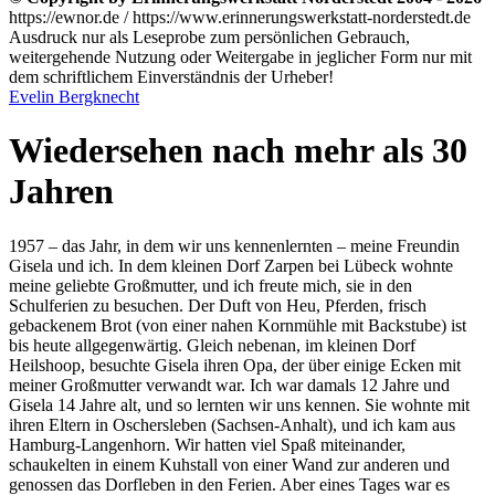
https://ewnor.de / https://www.erinnerungswerkstatt-norderstedt.de
Ausdruck nur als Leseprobe zum persönlichen Gebrauch,
weitergehende Nutzung oder Weitergabe in jeglicher Form nur mit
dem schriftlichem Einverständnis der Urheber!
Evelin Bergknecht
Wiedersehen nach mehr als 30
Jahren
1957 – das Jahr, in dem wir uns kennenlernten – meine Freundin
Gisela und ich. In dem kleinen Dorf Zarpen bei Lübeck wohnte
meine geliebte Großmutter, und ich freute mich, sie in den
Schulferien zu besuchen. Der Duft von Heu, Pferden, frisch
gebackenem Brot (von einer nahen Kornmühle mit Backstube) ist
bis heute allgegenwärtig. Gleich nebenan, im kleinen Dorf
Heilshoop, besuchte Gisela ihren Opa, der über einige Ecken mit
meiner Großmutter verwandt war. Ich war damals 12 Jahre und
Gisela 14 Jahre alt, und so lernten wir uns kennen. Sie wohnte mit
ihren Eltern in Oschersleben (Sachsen-Anhalt), und ich kam aus
Hamburg-Langenhorn. Wir hatten viel Spaß miteinander,
schaukelten in einem Kuhstall von einer Wand zur anderen und
genossen das Dorfleben in den Ferien. Aber eines Tages war es