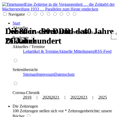
Eine Zeitreise in die Vergangenheit … die Zeittafel der
Machtergreifung 1933 … Parallelen zum Heute entdecken
Navigator
Start
Aktuelles
Die 80er - 90er und das
Leben in der DDR — 40 Jahre
Die 80er - 90er und das
Die 80er - 90er und das
Leben in der DDR — 40 Jahre
Die 80er - 90er und das
Aktuelles * Termine * Seitenüberblick * Chronik einer
z
Pandemie
21.Jahrhundert
Diktatur
21.Jahrhundert
21.Jahrhundert
Diktatur
21.Jahrhundert
Aktuelles / Termine
Leitartikel & Termine
Aktuelle Mitteilungen
RSS-Feed
Seitenübersicht
Sitemap
Impressum
Datenschutz
Corona-Chronik
2019
|
2020
2021
|
2022
2023
|
2025
Die Zeitzeugen
100 Zeitzeugen stellen sich vor * Zeitzeugenberichte; unsere
Bücher