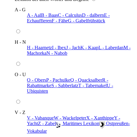
A - G
A - Aal
B - Baas
C - Calculus
D - dalbern
E -
Echauffieren
F - Fähe
G - Gabelfrühstück
H - N
H - Haarnetz
I - Ibex
J - Jach
K - Kaap
L - Laberdan
M -
Machorka
N - Nabob
O - U
O - Obers
P - Pachulke
Q - Quacksalber
R -
Rabattmarke
S - Sabberlatz
T - Tabernakel
U -
Ubiquisten
V - Z
V - Vabanque
W - Wackelpeter
X - Xanthippe
Y -
Yacht
Z - Zabel
️ Maritimes Lexikon
️ Ostpreußen-
Vokabular