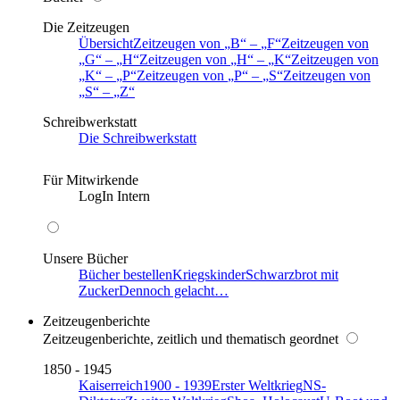
Die Zeitzeugen
Übersicht
Zeitzeugen von
B
–
F
Zeitzeugen von
G
–
H
Zeitzeugen von
H
–
K
Zeitzeugen von
K
–
P
Zeitzeugen von
P
–
S
Zeitzeugen von
S
–
Z
Schreibwerkstatt
Die Schreibwerkstatt
Für Mitwirkende
LogIn Intern
Unsere Bücher
Bücher bestellen
Kriegskinder
Schwarzbrot mit
Zucker
Dennoch gelacht…
Zeitzeugenberichte
Zeitzeugenberichte, zeitlich und thematisch geordnet
1850 - 1945
Kaiserreich
1900 - 1939
Erster Weltkrieg
NS-