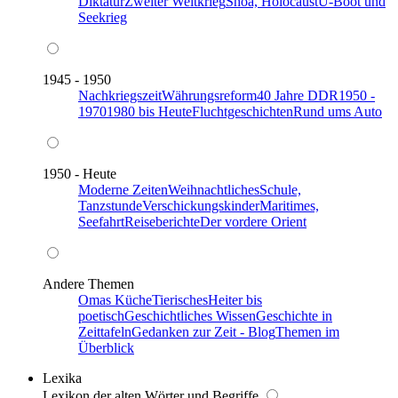
Diktatur
Zweiter Weltkrieg
Shoa, Holocaust
U-Boot und
Seekrieg
1945 - 1950
Nachkriegszeit
Währungsreform
40 Jahre DDR
1950 -
1970
1980 bis Heute
Fluchtgeschichten
Rund ums Auto
1950 - Heute
Moderne Zeiten
Weihnachtliches
Schule,
Tanzstunde
Verschickungskinder
Maritimes,
Seefahrt
Reiseberichte
Der vordere Orient
Andere Themen
Omas Küche
Tierisches
Heiter bis
poetisch
Geschichtliches Wissen
Geschichte in
Zeittafeln
Gedanken zur Zeit - Blog
Themen im
Überblick
Lexika
Lexikon der alten Wörter und Begriffe