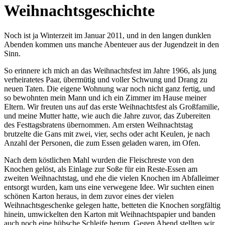
Weihnachtsgeschichte
Noch ist ja Winterzeit im Januar 2011, und in den langen dunklen
Abenden kommen uns manche Abenteuer aus der Jugendzeit in den
Sinn.
So erinnere ich mich an das Weihnachtsfest im Jahre 1966, als jung
verheiratetes Paar, übermütig und voller Schwung und Drang zu
neuen Taten. Die eigene Wohnung war noch nicht ganz fertig, und
so bewohnten mein Mann und ich ein Zimmer im Hause meiner
Eltern. Wir freuten uns auf das erste Weihnachtsfest als Großfamilie,
und meine Mutter hatte, wie auch die Jahre zuvor, das Zubereiten
des Festtagsbratens übernommen. Am ersten Weihnachtstag
brutzelte die Gans mit zwei, vier, sechs oder acht Keulen, je nach
Anzahl der Personen, die zum Essen geladen waren, im Ofen.
Nach dem köstlichen Mahl wurden die Fleischreste von den
Knochen gelöst, als Einlage zur Soße für ein Reste-Essen am
zweiten Weihnachtstag, und ehe die vielen Knochen im Abfalleimer
entsorgt wurden, kam uns eine verwegene Idee. Wir suchten einen
schönen Karton heraus, in dem zuvor eines der vielen
Weihnachtsgeschenke gelegen hatte, betteten die Knochen sorgfältig
hinein, umwickelten den Karton mit Weihnachtspapier und banden
auch noch eine hübsche Schleife herum. Gegen Abend stellten wir