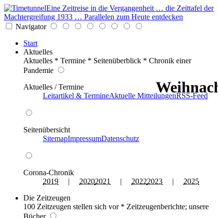
Eine Zeitreise in die Vergangenheit … die Zeittafel der
Machtergreifung 1933 … Parallelen zum Heute entdecken
Navigator
Start
Aktuelles
Aktuelles * Termine * Seitenüberblick * Chronik einer
Pandemie
Weihnach
Aktuelles / Termine
Leitartikel & Termine
Aktuelle Mitteilungen
RSS-Feed
Seitenübersicht
Sitemap
Impressum
Datenschutz
Corona-Chronik
2019
|
2020
2021
|
2022
2023
|
2025
Die Zeitzeugen
100 Zeitzeugen stellen sich vor * Zeitzeugenberichte; unsere
Bücher