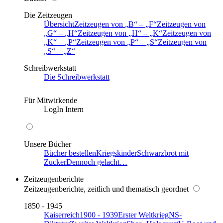
Die Zeitzeugen
Übersicht
Zeitzeugen von
B
–
F
Zeitzeugen von
G
–
H
Zeitzeugen von
H
–
K
Zeitzeugen von
K
–
P
Zeitzeugen von
P
–
S
Zeitzeugen von
S
–
Z
Schreibwerkstatt
Die Schreibwerkstatt
Für Mitwirkende
LogIn Intern
Unsere Bücher
Bücher bestellen
Kriegskinder
Schwarzbrot mit
Zucker
Dennoch gelacht…
Zeitzeugenberichte
Zeitzeugenberichte, zeitlich und thematisch geordnet
1850 - 1945
Kaiserreich
1900 - 1939
Erster Weltkrieg
NS-