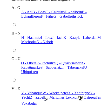
A - G
A - Aal
B - Baas
C - Calculus
D - dalbern
E -
Echauffieren
F - Fähe
G - Gabelfrühstück
H - N
H - Haarnetz
I - Ibex
J - Jach
K - Kaap
L - Laberdan
M -
Machorka
N - Nabob
O - U
O - Obers
P - Pachulke
Q - Quacksalber
R -
Rabattmarke
S - Sabberlatz
T - Tabernakel
U -
Ubiquisten
V - Z
V - Vabanque
W - Wackelpeter
X - Xanthippe
Y -
Yacht
Z - Zabel
️ Maritimes Lexikon
️ Ostpreußen-
Vokabular