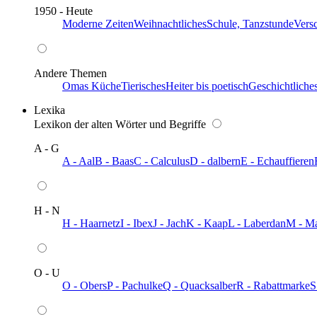
1950 - Heute
Moderne Zeiten
Weihnachtliches
Schule, Tanzstunde
Vers
Andere Themen
Omas Küche
Tierisches
Heiter bis poetisch
Geschichtliche
Lexika
Lexikon der alten Wörter und Begriffe
A - G
A - Aal
B - Baas
C - Calculus
D - dalbern
E - Echauffieren
H - N
H - Haarnetz
I - Ibex
J - Jach
K - Kaap
L - Laberdan
M - M
O - U
O - Obers
P - Pachulke
Q - Quacksalber
R - Rabattmarke
S