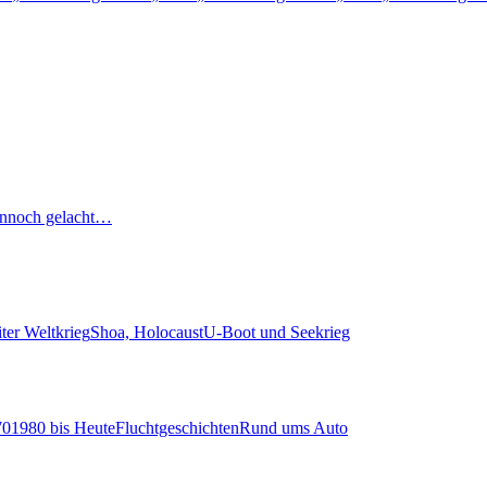
nnoch gelacht…
ter Weltkrieg
Shoa, Holocaust
U-Boot und Seekrieg
70
1980 bis Heute
Fluchtgeschichten
Rund ums Auto