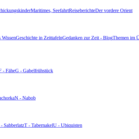
chickungskinder
Maritimes, Seefahrt
Reiseberichte
Der vordere Orient
s Wissen
Geschichte in Zeittafeln
Gedanken zur Zeit - Blog
Themen im Ü
F - Fähe
G - Gabelfrühstück
achorka
N - Nabob
 - Sabberlatz
T - Tabernakel
U - Ubiquisten