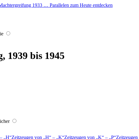
er Machtergreifung 1933 … Parallelen zum Heute entdecken
ie
, 1939 bis 1945
ücher
–
H
Zeitzeugen von
H
–
K
Zeitzeugen von
K
–
P
Zeitzeugen