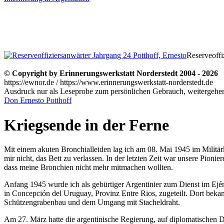
Reserveoffi
© Copyright by Erinnerungswerkstatt Norderstedt 2004 - 2026
https://ewnor.de / https://www.erinnerungswerkstatt-norderstedt.de
Ausdruck nur als Leseprobe zum persönlichen Gebrauch, weitergehend
Don Ernesto Potthoff
Kriegsende in der Ferne
Mit einem akuten Bronchialleiden lag ich am 08. Mai 1945 im Militä
mir nicht, das Bett zu verlassen. In der letzten Zeit war unsere Pi
dass meine Bronchien nicht mehr mitmachen wollten.
Anfang 1945 wurde ich als gebürtiger Argentinier zum Dienst im Ejér
in Concepción del Uruguay, Provinz Entre Rios, zugeteilt. Dort be
Schützengrabenbau und dem Umgang mit Stacheldraht.
Am 27. März hatte die argentinische Regierung, auf diplomatischen 