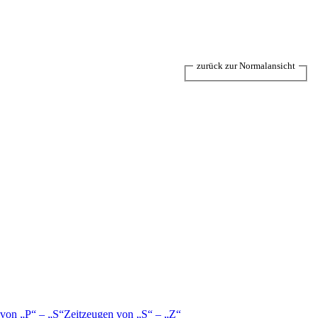
zurück zur Normalansicht
 von
P
–
S
Zeitzeugen von
S
–
Z