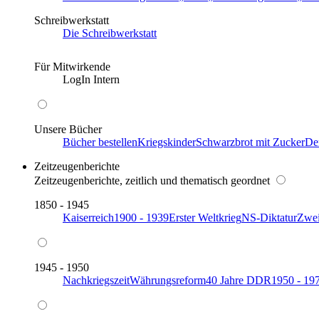
Schreibwerkstatt
Die Schreibwerkstatt
Für Mitwirkende
LogIn Intern
Unsere Bücher
Bücher bestellen
Kriegskinder
Schwarzbrot mit Zucker
De
Zeitzeugenberichte
Zeitzeugenberichte, zeitlich und thematisch geordnet
1850 - 1945
Kaiserreich
1900 - 1939
Erster Weltkrieg
NS-Diktatur
Zwei
1945 - 1950
Nachkriegszeit
Währungsreform
40 Jahre DDR
1950 - 19