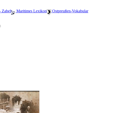
- Zabel
️ Maritimes Lexikon
️ Ostpreußen-Vokabular