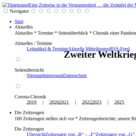
Eine Zeitreise in die Vergangenheit … die Zeittafel d
Navigator
Start
Aktuelles
Aktuelles * Termine * Seitenüberblick * Chronik einer Pandem
Aktuelles / Termine
Leitartikel & Termine
Aktuelle Mitteilungen
RSS-Feed
Zweiter Weltkrieg
Seitenübersicht
Sitemap
Impressum
Datenschutz
Corona-Chronik
2019
|
2020
2021
|
2022
2023
|
2025
Die Zeitzeugen
100 Zeitzeugen stellen sich vor * Zeitzeugenberichte; unsere B
Die Zeitzeugen
Übersicht
Zeitzeugen von
B
–
F
Zeitzeugen von
G