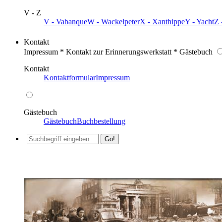
V - Z
V - Vabanque
W - Wackelpeter
X - Xanthippe
Y - Yacht
Z 
Kontakt
Impressum * Kontakt zur Erinnerungswerkstatt * Gästebuch
Kontakt
Kontaktformular
Impressum
Gästebuch
Gästebuch
Buchbestellung