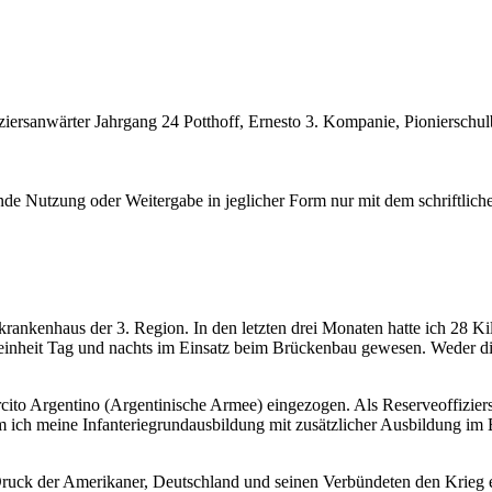
ziersanwärter Jahrgang 24 Potthoff, Ernesto 3. Kompanie, Pionierschul
e Nutzung oder Weitergabe in jeglicher Form nur mit dem schriftlich
rkrankenhaus der 3. Region. In den letzten drei Monaten hatte ich 2
oniereinheit Tag und nachts im Einsatz beim Brückenbau gewesen. Weder 
cito Argentino (Argentinische Armee) eingezogen. Als Reserveoffiziers
kam ich meine Infanteriegrundausbildung mit zusätzlicher Ausbildung 
Druck der Amerikaner, Deutschland und seinen Verbündeten den Krieg e