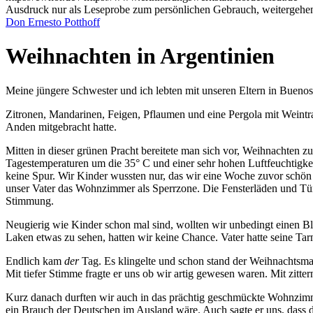
Ausdruck nur als Leseprobe zum persönlichen Gebrauch, weitergehend
Don Ernesto Potthoff
Weihnachten in Argentinien
Meine jüngere Schwester und ich lebten mit unseren Eltern in Bueno
Zitronen, Mandarinen, Feigen, Pflaumen und eine Pergola mit Weintra
Anden mitgebracht hatte.
Mitten in dieser grünen Pracht bereitete man sich vor, Weihnachten zu
Tagestemperaturen um die 35° C und einer sehr hohen Luftfeuchtigkeit
keine Spur. Wir Kinder wussten nur, das wir eine Woche zuvor schön 
unser Vater das Wohnzimmer als Sperrzone. Die Fensterläden und Tür
Stimmung.
Neugierig wie Kinder schon mal sind, wollten wir unbedingt einen Bl
Laken etwas zu sehen, hatten wir keine Chance. Vater hatte seine Tar
Endlich kam
der
Tag. Es klingelte und schon stand der Weihnachtsmann
Mit tiefer Stimme fragte er uns ob wir artig gewesen waren. Mit zit
Kurz danach durften wir auch in das prächtig geschmückte Wohnzimm
ein Brauch der Deutschen im Ausland wäre. Auch sagte er uns, dass d