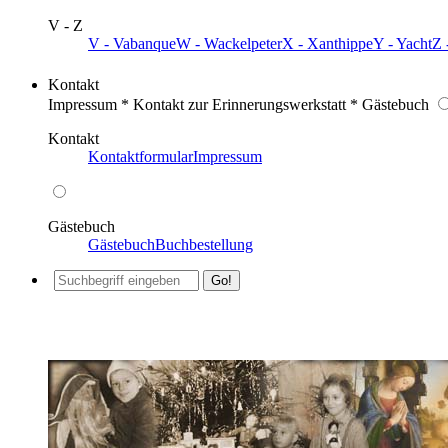
V - Z
V - Vabanque
W - Wackelpeter
X - Xanthippe
Y - Yacht
Z 
Kontakt
Impressum * Kontakt zur Erinnerungswerkstatt * Gästebuch
Kontakt
Kontaktformular
Impressum
Gästebuch
Gästebuch
Buchbestellung