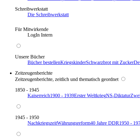
Schreibwerkstatt
Die Schreibwerkstatt
Für Mitwirkende
LogIn Intern
Unsere Bücher
Bücher bestellen
Kriegskinder
Schwarzbrot mit Zucker
De
Zeitzeugenberichte
Zeitzeugenberichte, zeitlich und thematisch geordnet
1850 - 1945
Kaiserreich
1900 - 1939
Erster Weltkrieg
NS-Diktatur
Zwei
1945 - 1950
Nachkriegszeit
Währungsreform
40 Jahre DDR
1950 - 19