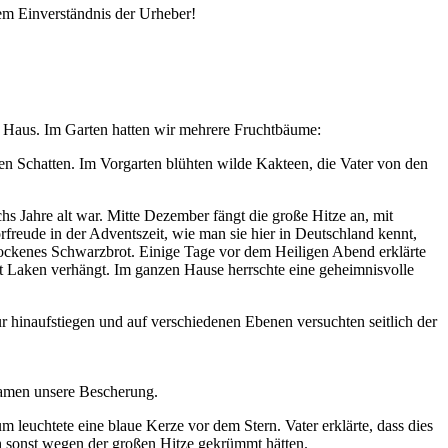
em Einverständnis der Urheber!
n Haus. Im Garten hatten wir mehrere Fruchtbäume:
en Schatten. Im Vorgarten blühten wilde Kakteen, die Vater von den
hs Jahre alt war. Mitte Dezember fängt die große Hitze an, mit
freude in der Adventszeit, wie man sie hier in Deutschland kennt,
trockenes Schwarzbrot. Einige Tage vor dem Heiligen Abend erklärte
t Laken verhängt. Im ganzen Hause herrschte eine geheimnisvolle
 hinaufstiegen und auf verschiedenen Ebenen versuchten seitlich der
ekamen unsere Bescherung.
uchtete eine blaue Kerze vor dem Stern. Vater erklärte, dass dies
ch sonst wegen der großen Hitze gekrümmt hätten.