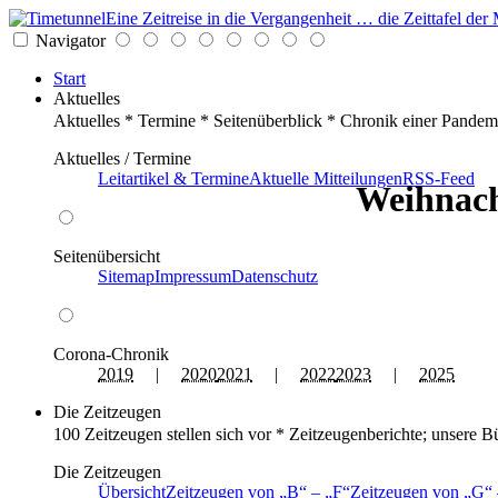
Eine Zeitreise in die Vergangenheit … die Zeittafel d
Navigator
Start
Aktuelles
Aktuelles * Termine * Seitenüberblick * Chronik einer Pandem
Aktuelles / Termine
Leitartikel & Termine
Aktuelle Mitteilungen
RSS-Feed
Weihnach
Seitenübersicht
Sitemap
Impressum
Datenschutz
Corona-Chronik
2019
|
2020
2021
|
2022
2023
|
2025
Die Zeitzeugen
100 Zeitzeugen stellen sich vor * Zeitzeugenberichte; unsere B
Die Zeitzeugen
Übersicht
Zeitzeugen von
B
–
F
Zeitzeugen von
G