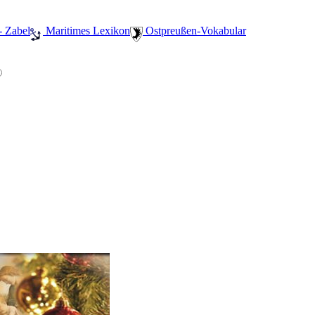
- Zabel
️ Maritimes Lexikon
️ Ostpreußen-Vokabular