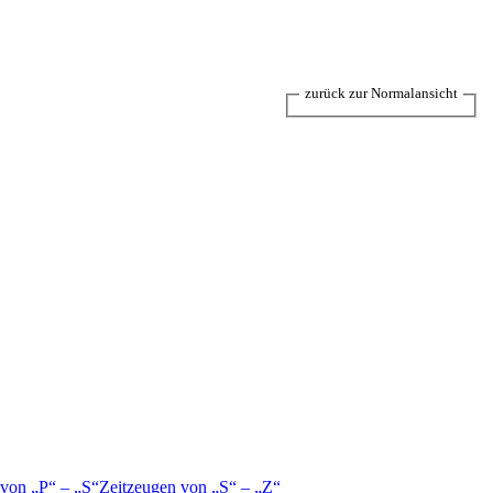
zurück zur Normalansicht
 von
P
–
S
Zeitzeugen von
S
–
Z