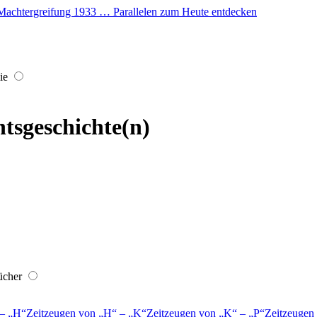
er Machtergreifung 1933 … Parallelen zum Heute entdecken
ie
tsgeschichte(n)
ücher
–
H
Zeitzeugen von
H
–
K
Zeitzeugen von
K
–
P
Zeitzeugen