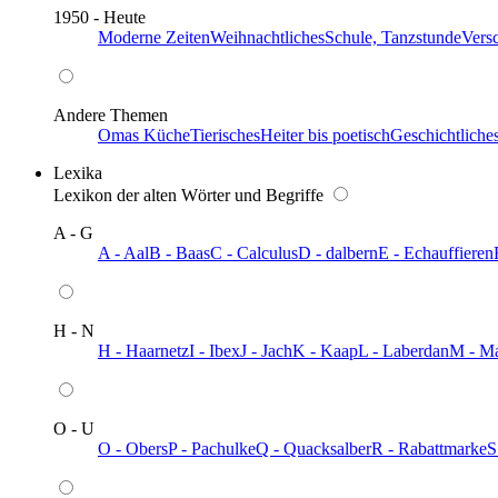
1950 - Heute
Moderne Zeiten
Weihnachtliches
Schule, Tanzstunde
Vers
Andere Themen
Omas Küche
Tierisches
Heiter bis poetisch
Geschichtliche
Lexika
Lexikon der alten Wörter und Begriffe
A - G
A - Aal
B - Baas
C - Calculus
D - dalbern
E - Echauffieren
H - N
H - Haarnetz
I - Ibex
J - Jach
K - Kaap
L - Laberdan
M - M
O - U
O - Obers
P - Pachulke
Q - Quacksalber
R - Rabattmarke
S