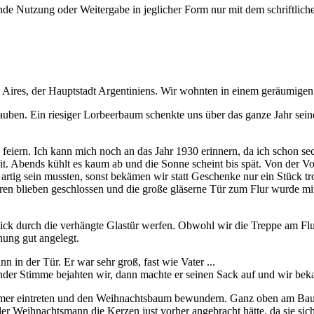
e Nutzung oder Weitergabe in jeglicher Form nur mit dem schriftlich
s Aires, der Hauptstadt Argentiniens. Wir wohnten in einem geräumige
uben. Ein riesiger Lorbeerbaum schenkte uns über das ganze Jahr sein
 feiern. Ich kann mich noch an das Jahr 1930 erinnern, da ich schon sec
. Abends kühlt es kaum ab und die Sonne scheint bis spät. Von der Vor
artig sein mussten, sonst bekämen wir statt Geschenke nur ein Stück 
en blieben geschlossen und die große gläserne Tür zum Flur wurde mi
ick durch die verhängte Glastür werfen. Obwohl wir die Treppe am Flur
nung gut angelegt.
 in der Tür. Er war sehr groß, fast wie Vater ...
ternder Stimme bejahten wir, dann machte er seinen Sack auf und wir b
er eintreten und den Weihnachtsbaum bewundern. Ganz oben am Baum le
er Weihnachtsmann die Kerzen just vorher angebracht hätte, da sie si