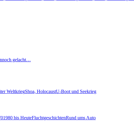
nnoch gelacht…
ter Weltkrieg
Shoa, Holocaust
U-Boot und Seekrieg
70
1980 bis Heute
Fluchtgeschichten
Rund ums Auto