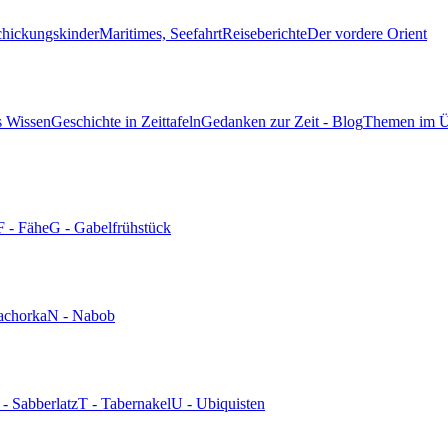
chickungskinder
Maritimes, Seefahrt
Reiseberichte
Der vordere Orient
s Wissen
Geschichte in Zeittafeln
Gedanken zur Zeit - Blog
Themen im Ü
F - Fähe
G - Gabelfrühstück
achorka
N - Nabob
 - Sabberlatz
T - Tabernakel
U - Ubiquisten