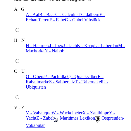
A - G
A - Aal
B - Baas
C - Calculus
D - dalbern
E -
Echauffieren
F - Fähe
G - Gabelfrühstück
H - N
H - Haarnetz
I - Ibex
J - Jach
K - Kaap
L - Laberdan
M -
Machorka
N - Nabob
O - U
O - Obers
P - Pachulke
Q - Quacksalber
R -
Rabattmarke
S - Sabberlatz
T - Tabernakel
U -
Ubiquisten
V - Z
V - Vabanque
W - Wackelpeter
X - Xanthippe
Y -
Yacht
Z - Zabel
️ Maritimes Lexikon
️ Ostpreußen-
Vokabular