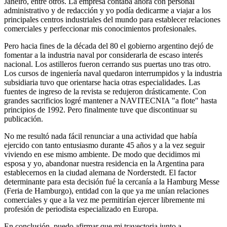
Janeiro, entre otros. La empresa contaba ahora con personal
administrativo y de redacción y yo podía dedicarme a viajar a los
principales centros industriales del mundo para establecer relaciones
comerciales y perfeccionar mis conocimientos profesionales.
Pero hacia fines de la década del 80 el gobierno argentino dejó de
fomentar a la industria naval por considerarla de escaso interés
nacional. Los astilleros fueron cerrando sus puertas uno tras otro.
Los cursos de ingeniería naval quedaron interrumpidos y la industria
subsidiaria tuvo que orientarse hacia otras especialidades. Las
fuentes de ingreso de la revista se redujeron drásticamente. Con
grandes sacrificios logré mantener a NAVITECNIA
a flote
hasta
principios de 1992. Pero finalmente tuve que discontinuar su
publicación.
No me resultó nada fácil renunciar a una actividad que había
ejercido con tanto entusiasmo durante 45 años y a la vez seguir
viviendo en ese mismo ambiente. De modo que decidimos mi
esposa y yo, abandonar nuestra residencia en la Argentina para
establecernos en la ciudad alemana de Norderstedt. El factor
determinante para esta decisión fué la cercanía a la Hamburg Messe
(Feria de Hamburgo), entidad con la que ya me unían relaciones
comerciales y que a la vez me permitirían ejercer libremente mi
profesión de periodista especializado en Europa.
En conclusión, puedo afirmar que mi trayectoria junto a