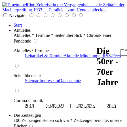
Eine Zeitreise in die Vergangenheit … die Zeittafel der
Machtergreifung 1933 … Parallelen zum Heute entdecken
Navigator
Start
Aktuelles
Aktuelles * Termine * Seitenüberblick * Chronik einer
Pandemie
Die
z
Aktuelles / Termine
Leitartikel & Termine
Aktuelle Mitteilungen
RSS-Feed
50er -
70er
Seitenübersicht
Jahre
Sitemap
Impressum
Datenschutz
Corona-Chronik
2019
|
2020
2021
|
2022
2023
|
2025
Die Zeitzeugen
100 Zeitzeugen stellen sich vor * Zeitzeugenberichte; unsere
Bücher