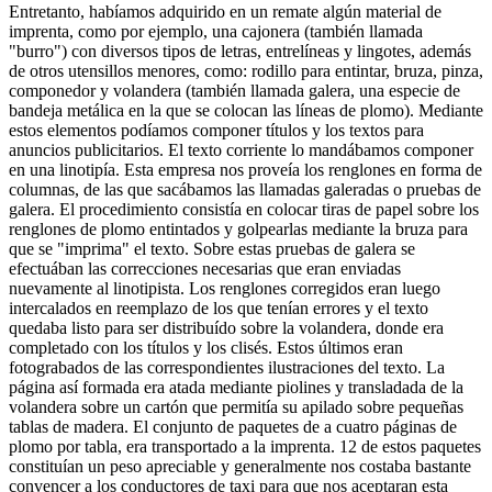
Entretanto, habíamos adquirido en un remate algún material de
imprenta, como por ejemplo, una cajonera (también llamada
burro
) con diversos tipos de letras, entrelíneas y lingotes, además
de otros utensillos menores, como: rodillo para entintar, bruza, pinza,
componedor y volandera (también llamada galera, una especie de
bandeja metálica en la que se colocan las líneas de plomo). Mediante
estos elementos podíamos componer títulos y los textos para
anuncios publicitarios. El texto corriente lo mandábamos componer
en una linotipía. Esta empresa nos proveía los renglones en forma de
columnas, de las que sacábamos las llamadas galeradas o pruebas de
galera. El procedimiento consistía en colocar tiras de papel sobre los
renglones de plomo entintados y golpearlas mediante la bruza para
que se
imprima
el texto. Sobre estas pruebas de galera se
efectuában las correcciones necesarias que eran enviadas
nuevamente al linotipista. Los renglones corregidos eran luego
intercalados en reemplazo de los que tenían errores y el texto
quedaba listo para ser distribuído sobre la volandera, donde era
completado con los títulos y los clisés. Estos últimos eran
fotograbados de las correspondientes ilustraciones del texto. La
página así formada era atada mediante piolines y transladada de la
volandera sobre un cartón que permitía su apilado sobre pequeñas
tablas de madera. El conjunto de paquetes de a cuatro páginas de
plomo por tabla, era transportado a la imprenta. 12 de estos paquetes
constituían un peso apreciable y generalmente nos costaba bastante
convencer a los conductores de taxi para que nos aceptaran esta