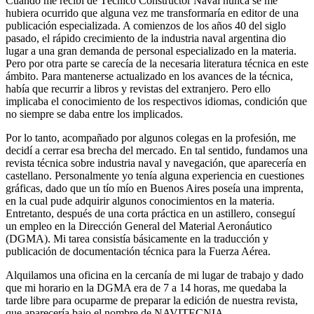
Cuando me recibí de Técnico Constructor Naval nunca se me
hubiera ocurrido que alguna vez me transformaría en editor de una
publicación especializada. A comienzos de los años 40 del siglo
pasado, el rápido crecimiento de la industria naval argentina dio
lugar a una gran demanda de personal especializado en la materia.
Pero por otra parte se carecía de la necesaria literatura técnica en este
ámbito. Para mantenerse actualizado en los avances de la técnica,
había que recurrir a libros y revistas del extranjero. Pero ello
implicaba el conocimiento de los respectivos idiomas, condición que
no siempre se daba entre los implicados.
Por lo tanto, acompañado por algunos colegas en la profesión, me
decidí a cerrar esa brecha del mercado. En tal sentido, fundamos una
revista técnica sobre industria naval y navegación, que aparecería en
castellano. Personalmente yo tenía alguna experiencia en cuestiones
gráficas, dado que un tío mío en Buenos Aires poseía una imprenta,
en la cual pude adquirir algunos conocimientos en la materia.
Entretanto, después de una corta práctica en un astillero, conseguí
un empleo en la Dirección General del Material Aeronáutico
(DGMA). Mi tarea consistía básicamente en la traducción y
publicación de documentación técnica para la Fuerza Aérea.
Alquilamos una oficina en la cercanía de mi lugar de trabajo y dado
que mi horario en la DGMA era de 7 a 14 horas, me quedaba la
tarde libre para ocuparme de preparar la edición de nuestra revista,
que aparecería bajo el nombre de NAVITECNIA.