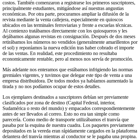
costos. También comenzaron a registrarse los primeros suscriptores,
principalmente estudiantes, miti­gándose así nuestras angustias
económicas. Por otra parte, procuramos ampliar la difusión de la
revista mediante la venta callejera, especialmente en quioscos
ubicados en las terminales ferroviarias y frente a escuelas técnicas.
Al comienzo tratábamos directamente con los quiosqueros y les
dejábamos algunas revistas en consignación. Después de dos meses
retirábamos los números no vendidos (generalmente amarillentos por
el sol) y reponíamos la nueva edición tras haber cobrado el importe
de las ventas. En realidad, este procedimiento no resultaba
economicamente rentable, pero al menos nos servía de promoción.
Más adelante nos enteramos que estábamos infrigiendo las normas
gremiales vigentes, y tuvimos que delegar este tipo de venta a una
empresa distribuidora. De todos modos ya habíamos aumentado la
tirada y no nos podíamos ocupar de estos detalles.
Los ejemplares destinados a suscriptores debían ser previamente
clasificados por zona de destino (Capital Federal, interior,
Sudamérica o resto del mundo) y empacados correspondientemente
antes de ser llevados al correo. Esto no era tan simple como
parecería. Como medio de transporte utilizábamos el tranvía que
pasaba por la esquina de nuestra cuadra. Los paquetes previamente
depositados en la vereda eran rápidamente cargados en la plataforma
delantera del tranvía mientras al conductor se le pagaba una propina.