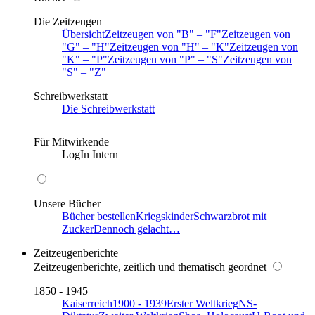
Die Zeitzeugen
Übersicht
Zeitzeugen von
B
–
F
Zeitzeugen von
G
–
H
Zeitzeugen von
H
–
K
Zeitzeugen von
K
–
P
Zeitzeugen von
P
–
S
Zeitzeugen von
S
–
Z
Schreibwerkstatt
Die Schreibwerkstatt
Für Mitwirkende
LogIn Intern
Unsere Bücher
Bücher bestellen
Kriegskinder
Schwarzbrot mit
Zucker
Dennoch gelacht…
Zeitzeugenberichte
Zeitzeugenberichte, zeitlich und thematisch geordnet
1850 - 1945
Kaiserreich
1900 - 1939
Erster Weltkrieg
NS-