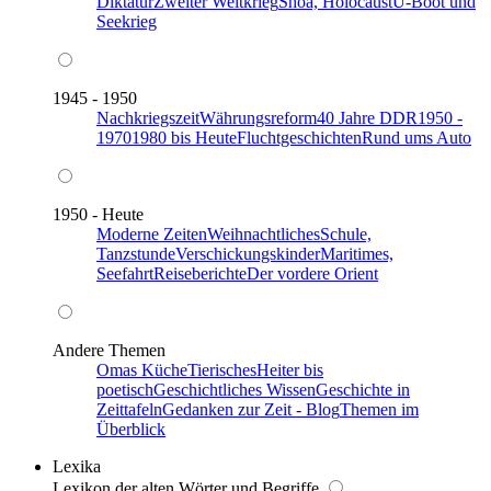
Diktatur
Zweiter Weltkrieg
Shoa, Holocaust
U-Boot und
Seekrieg
1945 - 1950
Nachkriegszeit
Währungsreform
40 Jahre DDR
1950 -
1970
1980 bis Heute
Fluchtgeschichten
Rund ums Auto
1950 - Heute
Moderne Zeiten
Weihnachtliches
Schule,
Tanzstunde
Verschickungskinder
Maritimes,
Seefahrt
Reiseberichte
Der vordere Orient
Andere Themen
Omas Küche
Tierisches
Heiter bis
poetisch
Geschichtliches Wissen
Geschichte in
Zeittafeln
Gedanken zur Zeit - Blog
Themen im
Überblick
Lexika
Lexikon der alten Wörter und Begriffe