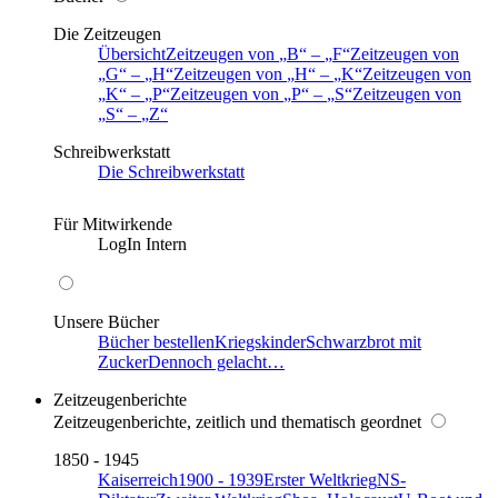
Die Zeitzeugen
Übersicht
Zeitzeugen von
B
–
F
Zeitzeugen von
G
–
H
Zeitzeugen von
H
–
K
Zeitzeugen von
K
–
P
Zeitzeugen von
P
–
S
Zeitzeugen von
S
–
Z
Schreibwerkstatt
Die Schreibwerkstatt
Für Mitwirkende
LogIn Intern
Unsere Bücher
Bücher bestellen
Kriegskinder
Schwarzbrot mit
Zucker
Dennoch gelacht…
Zeitzeugenberichte
Zeitzeugenberichte, zeitlich und thematisch geordnet
1850 - 1945
Kaiserreich
1900 - 1939
Erster Weltkrieg
NS-