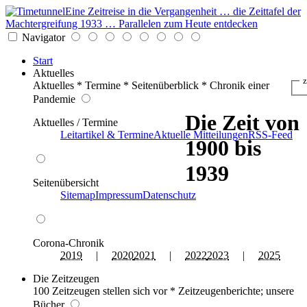
Eine Zeitreise in die Vergangenheit … die Zeittafel der
Machtergreifung 1933 … Parallelen zum Heute entdecken
Navigator
Start
Aktuelles
z
Aktuelles * Termine * Seitenüberblick * Chronik einer
Pandemie
Die Zeit von
Aktuelles / Termine
Leitartikel & Termine
Aktuelle Mitteilungen
RSS-Feed
1900 bis
1939
Seitenübersicht
Sitemap
Impressum
Datenschutz
Corona-Chronik
2019
|
2020
2021
|
2022
2023
|
2025
Die Zeitzeugen
100 Zeitzeugen stellen sich vor * Zeitzeugenberichte; unsere
Bücher