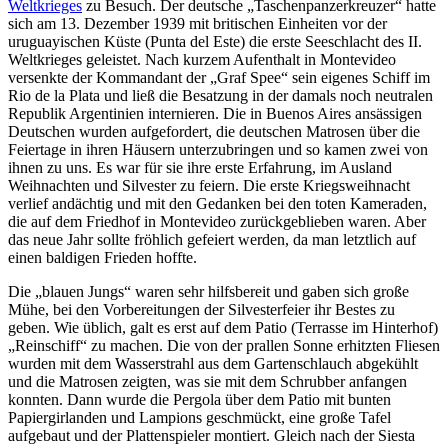
Weltkrieges
zu Besuch. Der deutsche
Taschenpanzerkreuzer
hatte
sich am 13. Dezember 1939 mit britischen Einheiten vor der
uruguayischen Küste (Punta del Este) die erste Seeschlacht des II.
Weltkrieges geleistet. Nach kurzem Aufenthalt in Montevideo
versenkte der Kommandant der
Graf Spee
sein eigenes Schiff im
Rio de la Plata und ließ die Besatzung in der damals noch neutralen
Republik Argentinien internieren. Die in Buenos Aires ansässigen
Deutschen wurden aufgefordert, die deutschen Matrosen über die
Feiertage in ihren Häusern unterzubringen und so kamen zwei von
ihnen zu uns. Es war für sie ihre erste Erfahrung, im Ausland
Weihnachten und Silvester zu feiern. Die erste Kriegsweihnacht
verlief andächtig und mit den Gedanken bei den toten Kameraden,
die auf dem Friedhof in Montevideo zurückgeblieben waren. Aber
das neue Jahr sollte fröhlich gefeiert werden, da man letztlich auf
einen baldigen Frieden hoffte.
Die
blauen Jungs
waren sehr hilfsbereit und gaben sich große
Mühe, bei den Vorbereitungen der Silvesterfeier ihr Bestes zu
geben. Wie üblich, galt es erst auf dem Patio (Terrasse im Hinterhof)
Reinschiff
zu machen. Die von der prallen Sonne erhitzten Fliesen
wurden mit dem Wasserstrahl aus dem Gartenschlauch abgekühlt
und die Matrosen zeigten, was sie mit dem Schrubber anfangen
konnten. Dann wurde die Pergola über dem Patio mit bunten
Papiergirlanden und Lampions geschmückt, eine große Tafel
aufgebaut und der Plattenspieler montiert. Gleich nach der Siesta