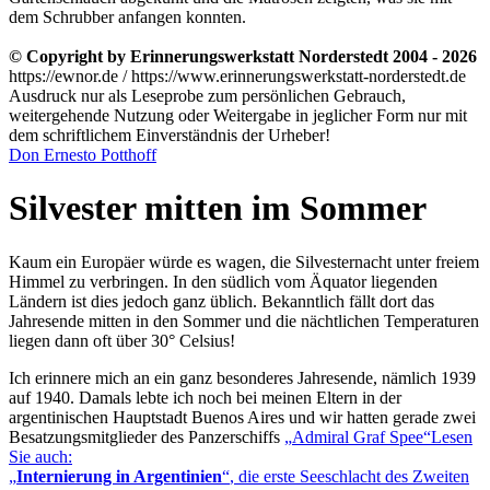
dem Schrubber anfangen konnten.
© Copyright by Erinnerungswerkstatt Norderstedt 2004 - 2026
https://ewnor.de / https://www.erinnerungswerkstatt-norderstedt.de
Ausdruck nur als Leseprobe zum persönlichen Gebrauch,
weitergehende Nutzung oder Weitergabe in jeglicher Form nur mit
dem schriftlichem Einverständnis der Urheber!
Don Ernesto Potthoff
Silvester mitten im Sommer
Kaum ein Europäer würde es wagen, die Silvesternacht unter freiem
Himmel zu verbringen. In den südlich vom Äquator liegenden
Ländern ist dies jedoch ganz üblich. Bekanntlich fällt dort das
Jahresende mitten in den Sommer und die nächtlichen Temperaturen
liegen dann oft über 30° Celsius!
Ich erinnere mich an ein ganz besonderes Jahresende, nämlich 1939
auf 1940. Damals lebte ich noch bei meinen Eltern in der
argentinischen Hauptstadt Buenos Aires und wir hatten gerade zwei
Besatzungsmitglieder des Panzerschiffs
Admiral Graf Spee
Lesen
Sie auch:
Internierung in Argentinien
, die erste Seeschlacht des Zweiten