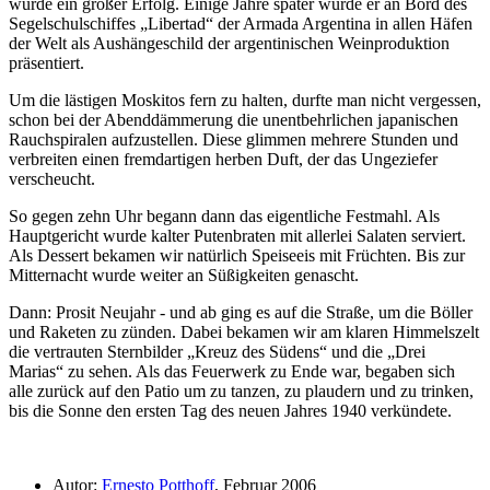
wurde ein großer Erfolg. Einige Jahre später wurde er an Bord des
Segelschulschiffes
Libertad
der Armada Argentina in allen Häfen
der Welt als Aushängeschild der argentinischen Weinproduktion
präsentiert.
Um die lästigen Moskitos fern zu halten, durfte man nicht vergessen,
schon bei der Abenddämmerung die unentbehrlichen japanischen
Rauchspiralen aufzustellen. Diese glimmen mehrere Stunden und
verbreiten einen fremdartigen herben Duft, der das Ungeziefer
verscheucht.
So gegen zehn Uhr begann dann das eigentliche Festmahl. Als
Hauptgericht wurde kalter Putenbraten mit allerlei Salaten serviert.
Als Dessert bekamen wir natürlich Speiseeis mit Früchten. Bis zur
Mitternacht wurde weiter an Süßigkeiten genascht.
Dann: Prosit Neujahr - und ab ging es auf die Straße, um die Böller
und Raketen zu zünden. Dabei bekamen wir am klaren Himmelszelt
die vertrauten Sternbilder
Kreuz des Südens
und die
Drei
Marias
zu sehen. Als das Feuerwerk zu Ende war, begaben sich
alle zurück auf den Patio um zu tanzen, zu plaudern und zu trinken,
bis die Sonne den ersten Tag des neuen Jahres 1940 verkündete.
Autor:
Ernesto Potthoff
, Februar 2006