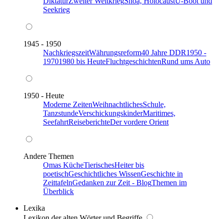
Diktatur
Zweiter Weltkrieg
Shoa, Holocaust
U-Boot und
Seekrieg
1945 - 1950
Nachkriegszeit
Währungsreform
40 Jahre DDR
1950 -
1970
1980 bis Heute
Fluchtgeschichten
Rund ums Auto
1950 - Heute
Moderne Zeiten
Weihnachtliches
Schule,
Tanzstunde
Verschickungskinder
Maritimes,
Seefahrt
Reiseberichte
Der vordere Orient
Andere Themen
Omas Küche
Tierisches
Heiter bis
poetisch
Geschichtliches Wissen
Geschichte in
Zeittafeln
Gedanken zur Zeit - Blog
Themen im
Überblick
Lexika
Lexikon der alten Wörter und Begriffe