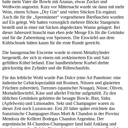
hatte mein Vater die Bowle mit Ananas, etwas Zucker und
Weißwein angesetzt. Kurz vor Mitternacht wurde sie dann mit mehr
Wein, einem Schuss
Dry Gin
und vielen Stücken Eis ergänzt.
Auch die für die
Speemänner
vorgesehenen Bierflaschen wurden
auf Eis gelegt. Wir hatten vorsorglich mehrere Blöcke Stangeneis
bestellt und in einer mit Säcken abgedeckten Wanne gelagert. Bei
dieser Jahreszeit braucht man eben jede Menge Eis für die Getränke
und für die Zubereitung von Speiseeis. Die Eiswürfel aus dem
Kühlschrank hätten kaum für die erste Runde gereicht.
Die hausgemachte Eiscreme wurde in einem Metallzylinder
hergestellt, der sich in einem mit zerkleinertem Eis und Salz
gefüllten Kübel befand. Eine handbetriebene Kurbel drehte
gleichzeitig den Zylinder und die Rührschaufeln.
Für das leibliche Wohl wurde Pan Dulce (eine Art Panettone: eine
italienische Gebäckspezialität mit Rosinen, Nüssen und glasierten
Früchten zubereitet), Turrones (spanischer Nougat), Nüsse, Oliven,
Mortadellawürfel, Käse und allerlei Früchte aufgetafelt. Zu den
üblichen Getränken gehörten die besagte Bowle, Bier, Sidra
(Apfelwein) und Limonaden. Sekt und Champagner waren zu
dieser Zeit noch Luxusware. Erst 20 Jahre später errichtete das
französische Champagner-Haus Moët & Chandon in der Provinz
Mendoza die Kellerei Bodegas Chandon Argentina. Der
argentinische M-Chandon-Champagner fand bald Anklang und