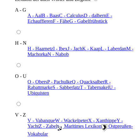
A - G
A - Aal
B - Baas
C - Calculus
D - dalbern
E -
Echauffieren
F - Fähe
G - Gabelfrühstück
H - N
H - Haarnetz
I - Ibex
J - Jach
K - Kaap
L - Laberdan
M -
Machorka
N - Nabob
O - U
O - Obers
P - Pachulke
Q - Quacksalber
R -
Rabattmarke
S - Sabberlatz
T - Tabernakel
U -
Ubiquisten
V - Z
V - Vabanque
W - Wackelpeter
X - Xanthippe
Y -
Yacht
Z - Zabel
️ Maritimes Lexikon
️ Ostpreußen-
Vokabular