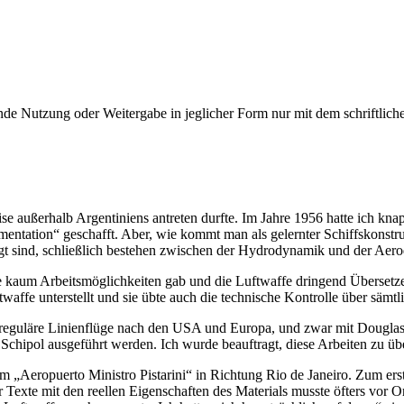
e Nutzung oder Weitergabe in jeglicher Form nur mit dem schriftlich
ise außerhalb Argentiniens antreten durfte. Im Jahre 1956 hatte ich kna
mentation
geschafft. Aber, wie kommt man als gelernter Schiffskonstru
agt sind, schließlich bestehen zwischen der Hydrodynamik und der A
strie kaum Arbeitsmöglichkeiten gab und die Luftwaffe dringend Überset
affe unterstellt und sie übte auch die technische Kontrolle über sämtli
reguläre Linienflüge nach den USA und Europa, und zwar mit Dougl
n Schipol ausgeführt werden. Ich wurde beauftragt, diese Arbeiten z
 im
Aeropuerto Ministro Pistarini
in Richtung Rio de Janeiro. Zum erst
 Texte mit den reellen Eigenschaften des Materials musste öfters vor Or