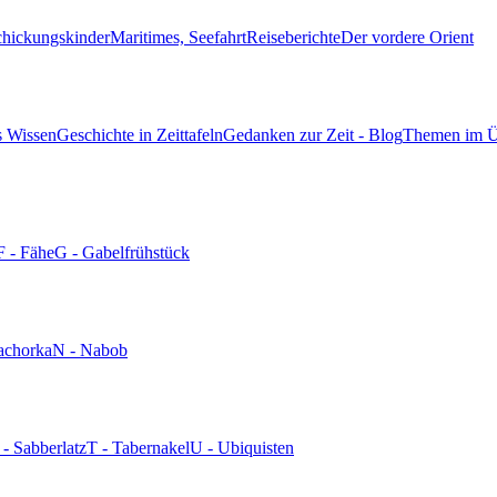
chickungskinder
Maritimes, Seefahrt
Reiseberichte
Der vordere Orient
s Wissen
Geschichte in Zeittafeln
Gedanken zur Zeit - Blog
Themen im Ü
F - Fähe
G - Gabelfrühstück
achorka
N - Nabob
 - Sabberlatz
T - Tabernakel
U - Ubiquisten