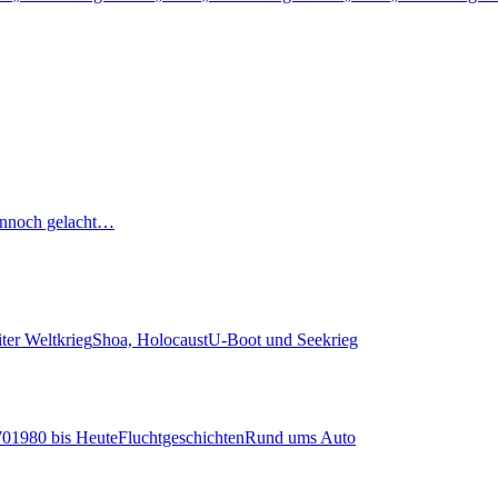
nnoch gelacht…
ter Weltkrieg
Shoa, Holocaust
U-Boot und Seekrieg
70
1980 bis Heute
Fluchtgeschichten
Rund ums Auto