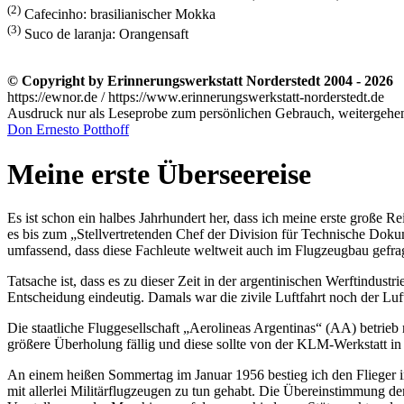
(2)
Cafecinho: brasilianischer Mokka
(3)
Suco de laranja: Orangensaft
© Copyright by Erinnerungswerkstatt Norderstedt 2004 - 2026
https://ewnor.de / https://www.erinnerungswerkstatt-norderstedt.de
Ausdruck nur als Leseprobe zum persönlichen Gebrauch, weitergehend
Don Ernesto Potthoff
Meine erste Überseereise
Es ist schon ein halbes Jahrhundert her, dass ich meine erste große Re
es bis zum
Stellvertretenden Chef der Division für Technische Doku
umfassend, dass diese Fachleute weltweit auch im Flugzeugbau gefr
Tatsache ist, dass es zu dieser Zeit in der argentinischen Werftindu
Entscheidung eindeutig. Damals war die zivile Luftfahrt noch der Luftw
Die staatliche Fluggesellschaft
Aerolineas Argentinas
(AA) betrieb 
größere Überholung fällig und diese sollte von der KLM-Werkstatt i
An einem heißen Sommertag im Januar 1956 bestieg ich den Flieger
mit allerlei Militärflugzeugen zu tun gehabt. Die Übereinstimmung der