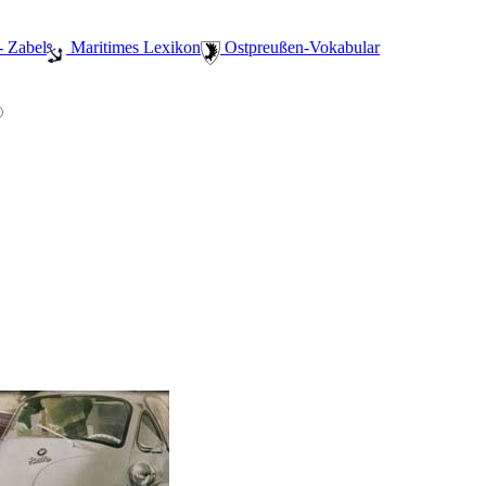
- Zabel
️ Maritimes Lexikon
️ Ostpreußen-Vokabular