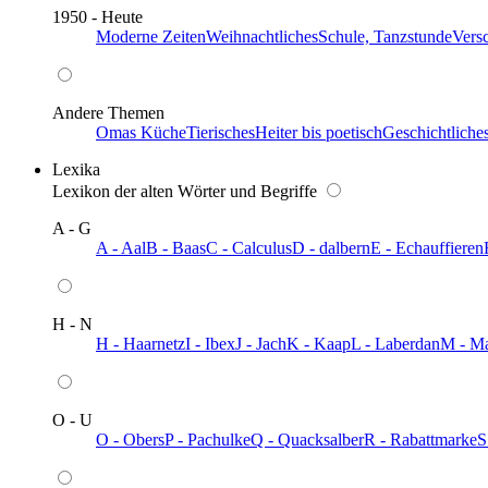
1950 - Heute
Moderne Zeiten
Weihnachtliches
Schule, Tanzstunde
Vers
Andere Themen
Omas Küche
Tierisches
Heiter bis poetisch
Geschichtliche
Lexika
Lexikon der alten Wörter und Begriffe
A - G
A - Aal
B - Baas
C - Calculus
D - dalbern
E - Echauffieren
H - N
H - Haarnetz
I - Ibex
J - Jach
K - Kaap
L - Laberdan
M - M
O - U
O - Obers
P - Pachulke
Q - Quacksalber
R - Rabattmarke
S