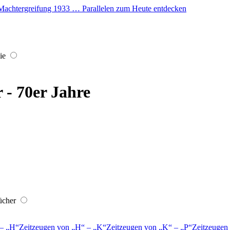
er Machtergreifung 1933 … Parallelen zum Heute entdecken
ie
r - 70er Jahre
ücher
–
H
Zeitzeugen von
H
–
K
Zeitzeugen von
K
–
P
Zeitzeugen