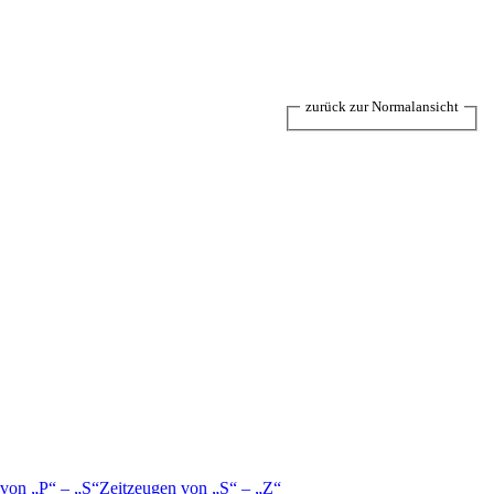
zurück zur Normalansicht
 von
P
–
S
Zeitzeugen von
S
–
Z