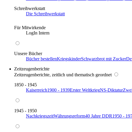
Schreibwerkstatt
Die Schreibwerkstatt
Für Mitwirkende
LogIn Intern
Unsere Bücher
Bücher bestellen
Kriegskinder
Schwarzbrot mit Zucker
De
Zeitzeugenberichte
Zeitzeugenberichte, zeitlich und thematisch geordnet
1850 - 1945
Kaiserreich
1900 - 1939
Erster Weltkrieg
NS-Diktatur
Zwei
1945 - 1950
Nachkriegszeit
Währungsreform
40 Jahre DDR
1950 - 19