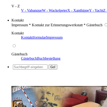
V - Z
V - Vabanque
W - Wackelpeter
X - Xanthippe
Y - Yacht
Z 
Kontakt
Impressum * Kontakt zur Erinnerungswerkstatt * Gästebuch
Kontakt
Kontaktformular
Impressum
Gästebuch
Gästebuch
Buchbestellung