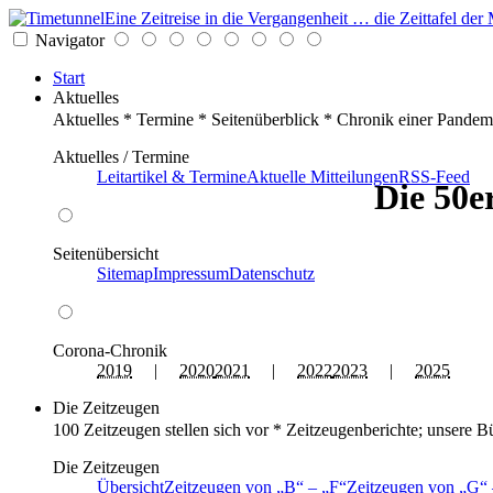
Eine Zeitreise in die Vergangenheit … die Zeittafel d
Navigator
Start
Aktuelles
Aktuelles * Termine * Seitenüberblick * Chronik einer Pandem
Aktuelles / Termine
Leitartikel & Termine
Aktuelle Mitteilungen
RSS-Feed
Die 50e
Seitenübersicht
Sitemap
Impressum
Datenschutz
Corona-Chronik
2019
|
2020
2021
|
2022
2023
|
2025
Die Zeitzeugen
100 Zeitzeugen stellen sich vor * Zeitzeugenberichte; unsere B
Die Zeitzeugen
Übersicht
Zeitzeugen von
B
–
F
Zeitzeugen von
G