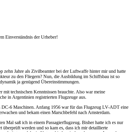
em Einverständnis der Urheber!
pp zehn Jahre als Zivilbeamter bei der Luftwaffe hinter mir und hatte
kteur zu den Fliegern? Nun, die Ausbildung im Schiffsbau ist so
erodynamik ja genügend Übereinstimmungen.
zer mit technischen Kenntnissen brauchte. Also war meine
che in Argentinien registrierten Flugzeuge aus.
as DC-6 Maschinen. Anfang 1956 war für das Flugzeug LV-ADT eine
u überwachen und bekam einen Marschbefehl nach Amsterdam.
en Mal saß ich in einem Passagierflugzeug. Bisher hatte ich es nur
t überprüft werden und so kam es, dass ich mir detaillierte