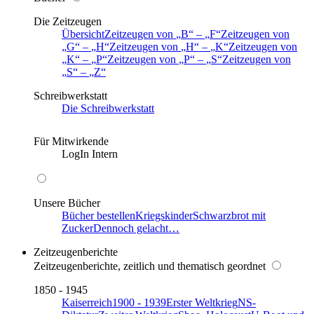
Die Zeitzeugen
Übersicht
Zeitzeugen von
B
–
F
Zeitzeugen von
G
–
H
Zeitzeugen von
H
–
K
Zeitzeugen von
K
–
P
Zeitzeugen von
P
–
S
Zeitzeugen von
S
–
Z
Schreibwerkstatt
Die Schreibwerkstatt
Für Mitwirkende
LogIn Intern
Unsere Bücher
Bücher bestellen
Kriegskinder
Schwarzbrot mit
Zucker
Dennoch gelacht…
Zeitzeugenberichte
Zeitzeugenberichte, zeitlich und thematisch geordnet
1850 - 1945
Kaiserreich
1900 - 1939
Erster Weltkrieg
NS-