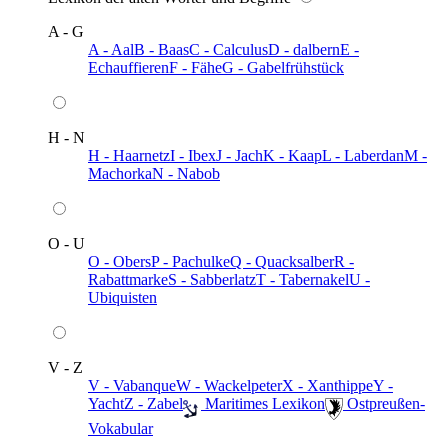
A - G
A - Aal
B - Baas
C - Calculus
D - dalbern
E -
Echauffieren
F - Fähe
G - Gabelfrühstück
H - N
H - Haarnetz
I - Ibex
J - Jach
K - Kaap
L - Laberdan
M -
Machorka
N - Nabob
O - U
O - Obers
P - Pachulke
Q - Quacksalber
R -
Rabattmarke
S - Sabberlatz
T - Tabernakel
U -
Ubiquisten
V - Z
V - Vabanque
W - Wackelpeter
X - Xanthippe
Y -
Yacht
Z - Zabel
️ Maritimes Lexikon
️ Ostpreußen-
Vokabular