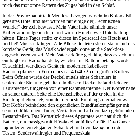
mich das monotone Rattern des Zuges bald in den Schlaf.
In der Provinzhauptstadt Mendoza bezogen wir ein im Kolonialstil
gebautes Hotel und hier wurden mir einige der
Technischen
Wunder
der Zeit bewusst. Mein Vater hatte nämlich unser
Kofferradio mitgebracht, damit wir im Hotel etwas Unterhaltung
hätten. Eines Tages stellte er diesen im Speisesaal des Hotels auf
und ließ Musik erklingen. Alle Blicke richteten sich erstaunt auf das
komische Gerät, das Musik wiedergab, ohne an die Steckdose
angeschlossen zu sei. Mein Vater erklärte geduldig, dass es sich um
ein tragbares Radio handelte, welches mit Batterie betätigt wurde.
Tatsächlich war dieses Gerät ein moderner, kabelloser
Radioempfänger in Form eines ca. 40x40x25 cm großen Koffers.
Beim Öffnen wurde der Deckel mittels eines Scharniers in
senkrechter Stellung gehalten. In diesem Deckel befand sich der
Lautsprecher, umgeben von einer Rahmenantenne. Der Koffer hatte
an seiner unteren Seite eine Drehscheibe, auf der er sich in die
Richtung drehen ließ, von der der beste Empfang zu erhalten war.
Der Koffer beinhaltete den eigentlichen Rundfunkempfänger mit
seinen Glühlampen, Tuner, Verstärker und all den dazu gehörenden
Bestandteilen. Das Kernstück dieses Apparates war natürlich die
Batterie, ein massiges mit Flüssigkeit gefülltes Gefäß. Das Ganze
lag unter einem eleganten Schaltbrett mit den dazugehörenden
Tasten, Senderwahlregler und Frequenzskala.