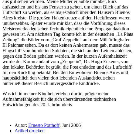
aus gut sehen würden. Meine Mutter erlaubte mir aber, kurz
aufzustehen und bis ans Fenster zu gehen, um einen Blick auf das
Luftschiff zu werfen, als es majestätisch über den Häusern Buenos
Aires kreiste. Die großen Hakenkreuze auf den Heckflossen waren
unübersehbar. Später wurde mir klar, dass die Vorführung dieses
Meisterwerks deutscher Technik eigentlich eine Propagandaaktion
gewesen ist. Am nächsten Tag konnte ich in der deutschen
La Plata
Zeitung
die Bilder vom
Graf Zeppelin
auf dem Militärflughafen
El Palomar sehen. Da es dort keinen Ankermasten gab, musste das
Flugschiff von hunderten Soldaten, die sich an den Leinen ablösten,
gegen den Boden gehalten werden. In der kurzen Aufenthaltszeit
wurde der Kommandant vom
Zeppelin
, Dr. Hugo Eckener, von
den lokalen Behörden begrüßt, die Post entladen und das Luftschiff
für den Rückflug betankt. Bei den Einwohnern Buenos Aires und
hauptsächlich den vielen dort lebenden Auslandsdeutschen
hinterließ dieser Besuch unvergessliche Eindrücke.
Was ich in meiner Kindheit erleben durfte, prägte meine
Aufnahmefähigkeit für die sich überstürzenden technischen
Entwicklungen des 20. Jahrhunderts.
Autor:
Ernesto Potthoff
, Juni 2006
Artikel drucken