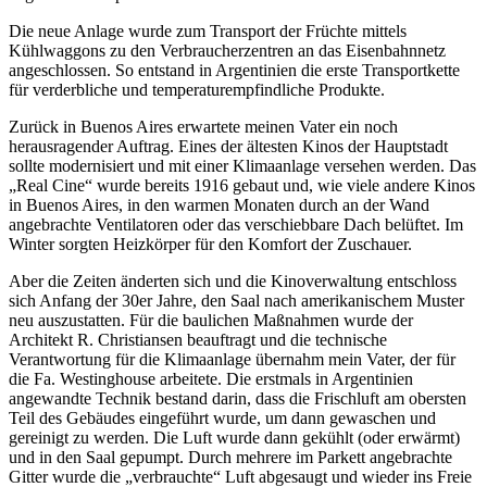
Die neue Anlage wurde zum Transport der Früchte mittels
Kühlwaggons zu den Verbraucherzentren an das Eisenbahnnetz
angeschlossen. So entstand in Argentinien die erste Transportkette
für verderbliche und temperaturempfindliche Produkte.
Zurück in Buenos Aires erwartete meinen Vater ein noch
herausragender Auftrag. Eines der ältesten Kinos der Hauptstadt
sollte modernisiert und mit einer Klimaanlage versehen werden. Das
Real Cine
wurde bereits 1916 gebaut und, wie viele andere Kinos
in Buenos Aires, in den warmen Monaten durch an der Wand
angebrachte Ventilatoren oder das verschiebbare Dach belüftet. Im
Winter sorgten Heizkörper für den Komfort der Zuschauer.
Aber die Zeiten änderten sich und die Kinoverwaltung entschloss
sich Anfang der 30er Jahre, den Saal nach amerikanischem Muster
neu auszustatten. Für die baulichen Maßnahmen wurde der
Architekt R. Christiansen beauftragt und die technische
Verantwortung für die Klimaanlage übernahm mein Vater, der für
die Fa. Westinghouse arbeitete. Die erstmals in Argentinien
angewandte Technik bestand darin, dass die Frischluft am obersten
Teil des Gebäudes eingeführt wurde, um dann gewaschen und
gereinigt zu werden. Die Luft wurde dann gekühlt (oder erwärmt)
und in den Saal gepumpt. Durch mehrere im Parkett angebrachte
Gitter wurde die
verbrauchte
Luft abgesaugt und wieder ins Freie