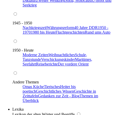
Diktatur
Zweiter Weltkrieg
Shoa, Holocaust
U-Boot und
Seekrieg
1945 - 1950
Nachkriegszeit
Währungsreform
40 Jahre DDR
1950 -
1970
1980 bis Heute
Fluchtgeschichten
Rund ums Auto
1950 - Heute
Moderne Zeiten
Weihnachtliches
Schule,
Tanzstunde
Verschickungskinder
Maritimes,
Seefahrt
Reiseberichte
Der vordere Orient
Andere Themen
Omas Küche
Tierisches
Heiter bis
poetisch
Geschichtliches Wissen
Geschichte in
Zeittafeln
Gedanken zur Zeit - Blog
Themen im
Überblick
Lexika
Lexikon der alten Wörter und Begriffe