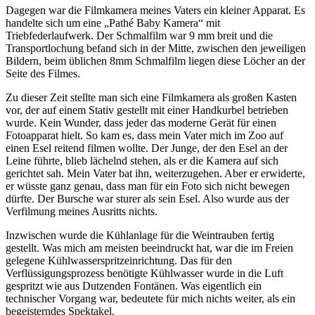
Dagegen war die Filmkamera meines Vaters ein kleiner Apparat. Es
handelte sich um eine
Pathé Baby Kamera
mit
Triebfederlaufwerk. Der Schmalfilm war 9 mm breit und die
Transportlochung befand sich in der Mitte, zwischen den jeweiligen
Bildern, beim üblichen 8mm Schmalfilm liegen diese Löcher an der
Seite des Filmes.
Zu dieser Zeit stellte man sich eine Filmkamera als großen Kasten
vor, der auf einem Stativ gestellt mit einer Handkurbel betrieben
wurde. Kein Wunder, dass jeder das moderne Gerät für einen
Fotoapparat hielt. So kam es, dass mein Vater mich im Zoo auf
einen Esel reitend filmen wollte. Der Junge, der den Esel an der
Leine führte, blieb lächelnd stehen, als er die Kamera auf sich
gerichtet sah. Mein Vater bat ihn, weiterzugehen. Aber er erwiderte,
er wüsste ganz genau, dass man für ein Foto sich nicht bewegen
dürfte. Der Bursche war sturer als sein Esel. Also wurde aus der
Verfilmung meines Ausritts nichts.
Inzwischen wurde die Kühlanlage für die Weintrauben fertig
gestellt. Was mich am meisten beeindruckt hat, war die im Freien
gelegene Kühlwasserspritzeinrichtung. Das für den
Verflüssigungsprozess benötigte Kühlwasser wurde in die Luft
gespritzt wie aus Dutzenden Fontänen. Was eigentlich ein
technischer Vorgang war, bedeutete für mich nichts weiter, als ein
begeisterndes Spektakel.