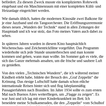
befördert. Zu diesem Zweck musste ein kompliziertes Rohrwerk
eingebaut und ein Maschinenraum mit einer kompletten Kühl- und
Heizanlage eingerichtet werden.
Wie damals üblich, hatten die modernen Kinosäle zwei Balkone für
je eine Jazzband und ein Tangoorchester. Die Eröffnungszeremonie
dieses neuen
Wunders der Technik
stand in allen Zeitungen der
Hauptstadt und ich war stolz, das Foto meines Vaters auch dabei zu
sehen.
In späteren Jahren wurden in diesem Kino hauptsächlich
Wochenschau- und Zeichentrickfilme vorgeführt. Das Programm
wiederholte sich jede Stunde ununterbrochen und man konnte
kommen und gehen, wann man wollte. Im Sommer gab es viele, die
sich das Ganze mehrmals ansahen, um die frische und saubere Luft
zu genießen.
Von den vielen
Technischen Wundern
, die ich während meiner
Kindheit erlebt habe, bildete der Besuch des
Graf Zeppelin
die
Krönung. Das riesige Luftschiff hatte damals schon etliche
internationale Reisen hinter sich und flog fahrplanmäßig
Passagierfahrten nach Brasilien. Im Jahre 1934 sollte es zum ersten
Mal nach Buenos Aires weiterfliegen, um
Flagge zu zeigen
. Es
war Juni und ich lag mit einer Kinderkrankheit im Bett. Ich
beneidete meine Schulkameraden, die den
Zeppelin
vom Schulhof