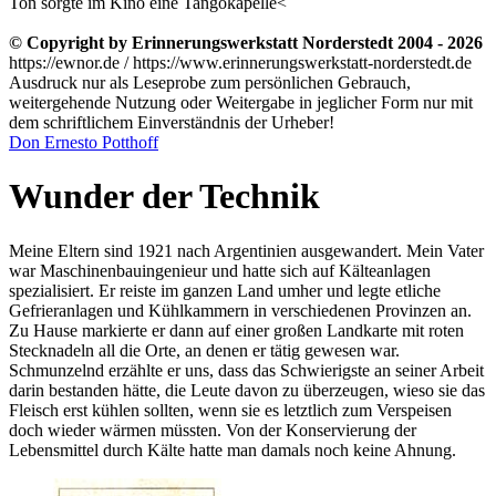
Ton sorgte im Kino eine Tangokapelle
<
© Copyright by Erinnerungswerkstatt Norderstedt 2004 - 2026
https://ewnor.de / https://www.erinnerungswerkstatt-norderstedt.de
Ausdruck nur als Leseprobe zum persönlichen Gebrauch,
weitergehende Nutzung oder Weitergabe in jeglicher Form nur mit
dem schriftlichem Einverständnis der Urheber!
Don Ernesto Potthoff
Wunder der Technik
Meine Eltern sind 1921 nach Argentinien ausgewandert. Mein Vater
war Maschinenbauingenieur und hatte sich auf Kälteanlagen
spezialisiert. Er reiste im ganzen Land umher und legte etliche
Gefrieranlagen und Kühlkammern in verschiedenen Provinzen an.
Zu Hause markierte er dann auf einer großen Landkarte mit roten
Stecknadeln all die Orte, an denen er tätig gewesen war.
Schmunzelnd erzählte er uns, dass das Schwierigste an seiner Arbeit
darin bestanden hätte, die Leute davon zu überzeugen, wieso sie das
Fleisch erst kühlen sollten, wenn sie es letztlich zum Verspeisen
doch wieder wärmen müssten. Von der Konservierung der
Lebensmittel durch Kälte hatte man damals noch keine Ahnung.