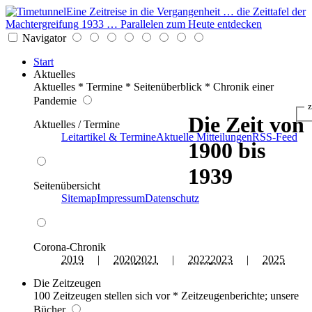
Eine Zeitreise in die Vergangenheit … die Zeittafel der
Machtergreifung 1933 … Parallelen zum Heute entdecken
Navigator
Start
Aktuelles
Aktuelles * Termine * Seitenüberblick * Chronik einer
Pandemie
z
Die Zeit von
Aktuelles / Termine
Leitartikel & Termine
Aktuelle Mitteilungen
RSS-Feed
1900 bis
1939
Seitenübersicht
Sitemap
Impressum
Datenschutz
Corona-Chronik
2019
|
2020
2021
|
2022
2023
|
2025
Die Zeitzeugen
100 Zeitzeugen stellen sich vor * Zeitzeugenberichte; unsere
Bücher