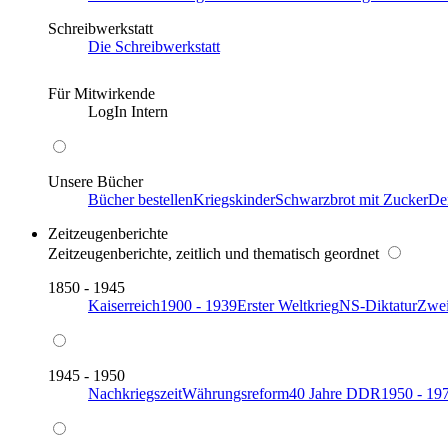
Schreibwerkstatt
Die Schreibwerkstatt
Für Mitwirkende
LogIn Intern
Unsere Bücher
Bücher bestellen
Kriegskinder
Schwarzbrot mit Zucker
De
Zeitzeugenberichte
Zeitzeugenberichte, zeitlich und thematisch geordnet
1850 - 1945
Kaiserreich
1900 - 1939
Erster Weltkrieg
NS-Diktatur
Zwei
1945 - 1950
Nachkriegszeit
Währungsreform
40 Jahre DDR
1950 - 19