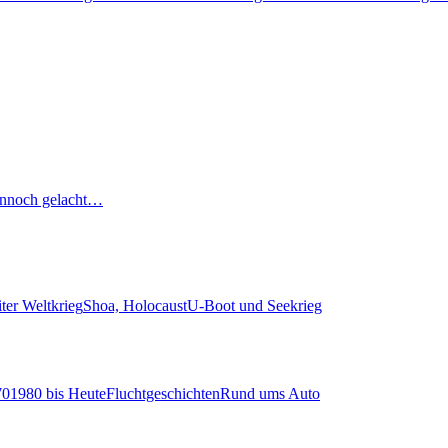
nnoch gelacht…
ter Weltkrieg
Shoa, Holocaust
U-Boot und Seekrieg
70
1980 bis Heute
Fluchtgeschichten
Rund ums Auto