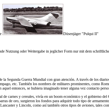
e
Düsenjäger
Pulqui II
e Nutzung oder Weitergabe in jeglicher Form nur mit dem schriftlich
de la Segunda Guerra Mundial con gran atención. A través de los diario
relámpago, etc. También los nombres de militares prominentes, como Ro
en aquel entonces, se hubiera imaginado tener alguna vez contacto perso
al de carnes y cereales, vivía en un boom económico y el gobierno del
 barras de oro, surgieron los fondos para adquirir todo tipo de armamen
Lancaster y Lincoln, como así también otros tipos de aviones, tales c