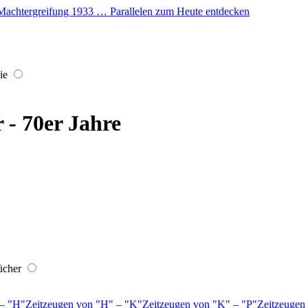
er Machtergreifung 1933 … Parallelen zum Heute entdecken
ie
r - 70er Jahre
ücher
–
H
Zeitzeugen von
H
–
K
Zeitzeugen von
K
–
P
Zeitzeugen