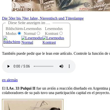
Die 50er bis 70er Jahre, Nierentisch und Tütenlampe
Diese Seite anzeigen im …
Bildschirm-
Lesemodus
Lesemodus
Modus
Normal
Kontrast
T
ambién puede pedir que le lean este artículo. Controle la función de 
en alemán
El
I.Ae. 33 Pulqui II
fue un avión a reacción diseñado en Argentina p
colaboradores de su país tuvo una participación capital en el proyect