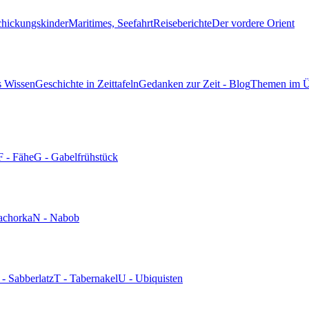
chickungskinder
Maritimes, Seefahrt
Reiseberichte
Der vordere Orient
s Wissen
Geschichte in Zeittafeln
Gedanken zur Zeit - Blog
Themen im Ü
F - Fähe
G - Gabelfrühstück
achorka
N - Nabob
 - Sabberlatz
T - Tabernakel
U - Ubiquisten