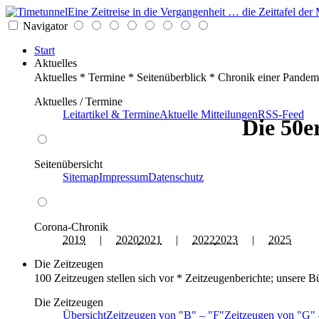
Eine Zeitreise in die Vergangenheit … die Zeittafel d
Navigator
Start
Aktuelles
Aktuelles * Termine * Seitenüberblick * Chronik einer Pandem
Aktuelles / Termine
Leitartikel & Termine
Aktuelle Mitteilungen
RSS-Feed
Die 50e
Seitenübersicht
Sitemap
Impressum
Datenschutz
Corona-Chronik
2019
|
2020
2021
|
2022
2023
|
2025
Die Zeitzeugen
100 Zeitzeugen stellen sich vor * Zeitzeugenberichte; unsere B
Die Zeitzeugen
Übersicht
Zeitzeugen von
B
–
F
Zeitzeugen von
G