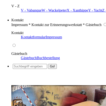
V - Z
V - Vabanque
W - Wackelpeter
X - Xanthippe
Y - Yacht
Z 
Kontakt
Impressum * Kontakt zur Erinnerungswerkstatt * Gästebuch
Kontakt
Kontaktformular
Impressum
Gästebuch
Gästebuch
Buchbestellung