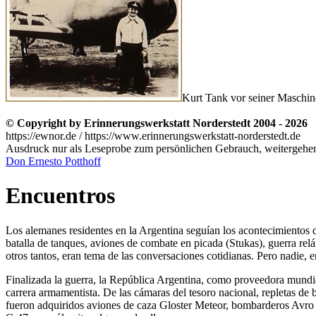
Kurt Tank vor seiner Maschin
© Copyright by Erinnerungswerkstatt Norderstedt 2004 - 2026
https://ewnor.de / https://www.erinnerungswerkstatt-norderstedt.de
Ausdruck nur als Leseprobe zum persönlichen Gebrauch, weitergehend
Don Ernesto Potthoff
Encuentros
Los alemanes residentes en la Argentina seguían los acontecimientos 
batalla de tanques, aviones de combate en picada (Stukas), guerra 
otros tantos, eran tema de las conversaciones cotidianas. Pero nadie, 
Finalizada la guerra, la República Argentina, como proveedora mundi
carrera armamentista. De las cámaras del tesoro nacional, repletas de
fueron adquiridos aviones de caza Gloster Meteor, bombarderos Avro 