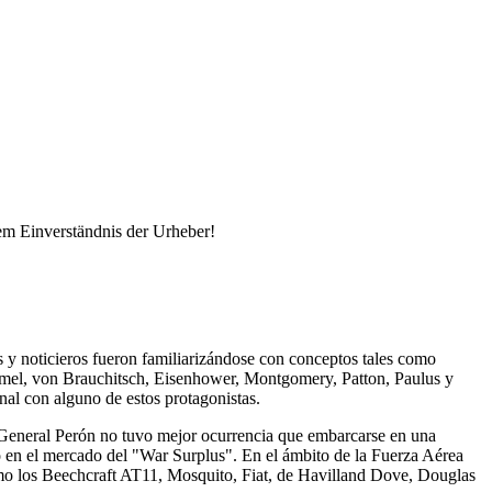
em Einverständnis der Urheber!
s y noticieros fueron familiarizándose con conceptos tales como
mmel, von Brauchitsch, Eisenhower, Montgomery, Patton, Paulus y
nal con alguno de estos protagonistas.
 General Perón no tuvo mejor ocurrencia que embarcarse en una
to en el mercado del
War Surplus
. En el ámbito de la Fuerza Aérea
omo los Beechcraft AT11, Mosquito, Fiat, de Havilland Dove, Douglas