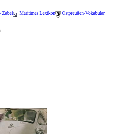
- Zabel
️ Maritimes Lexikon
️ Ostpreußen-Vokabular