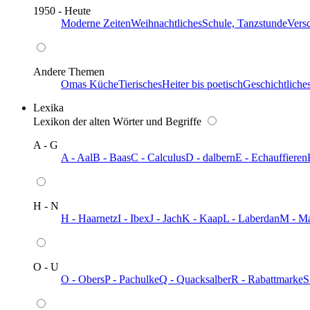
1950 - Heute
Moderne Zeiten
Weihnachtliches
Schule, Tanzstunde
Vers
Andere Themen
Omas Küche
Tierisches
Heiter bis poetisch
Geschichtliche
Lexika
Lexikon der alten Wörter und Begriffe
A - G
A - Aal
B - Baas
C - Calculus
D - dalbern
E - Echauffieren
H - N
H - Haarnetz
I - Ibex
J - Jach
K - Kaap
L - Laberdan
M - M
O - U
O - Obers
P - Pachulke
Q - Quacksalber
R - Rabattmarke
S