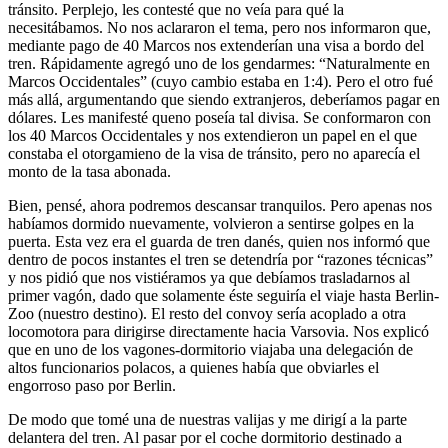
tránsito. Perplejo, les contesté que no veía para qué la
necesitábamos. No nos aclararon el tema, pero nos informaron que,
mediante pago de 40 Marcos nos extenderían una visa a bordo del
tren. Rápidamente agregó uno de los gendarmes:
Naturalmente en
Marcos Occidentales
(cuyo cambio estaba en 1:4). Pero el otro fué
más allá, argumentando que siendo extranjeros, deberíamos pagar en
dólares. Les manifesté queno poseía tal divisa. Se conformaron con
los 40 Marcos Occidentales y nos extendieron un papel en el que
constaba el otorgamieno de la visa de tránsito, pero no aparecía el
monto de la tasa abonada.
Bien, pensé, ahora podremos descansar tranquilos. Pero apenas nos
habíamos dormido nuevamente, volvieron a sentirse golpes en la
puerta. Esta vez era el guarda de tren danés, quien nos informó que
dentro de pocos instantes el tren se detendría por
razones técnicas
y nos pidió que nos vistiéramos ya que debíamos trasladarnos al
primer vagón, dado que solamente éste seguiría el viaje hasta Berlin-
Zoo (nuestro destino). El resto del convoy sería acoplado a otra
locomotora para dirigirse directamente hacia Varsovia. Nos explicó
que en uno de los vagones-dormitorio viajaba una delegación de
altos funcionarios polacos, a quienes había que obviarles el
engorroso paso por Berlin.
De modo que tomé una de nuestras valijas y me dirigí a la parte
delantera del tren. Al pasar por el coche dormitorio destinado a