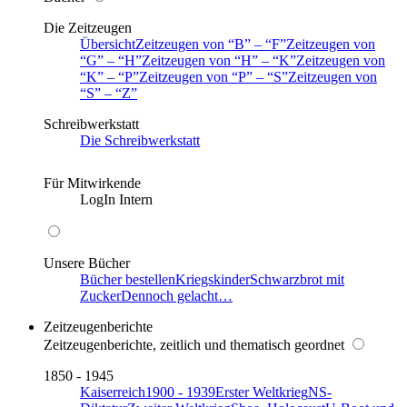
Die Zeitzeugen
Übersicht
Zeitzeugen von
B
–
F
Zeitzeugen von
G
–
H
Zeitzeugen von
H
–
K
Zeitzeugen von
K
–
P
Zeitzeugen von
P
–
S
Zeitzeugen von
S
–
Z
Schreibwerkstatt
Die Schreibwerkstatt
Für Mitwirkende
LogIn Intern
Unsere Bücher
Bücher bestellen
Kriegskinder
Schwarzbrot mit
Zucker
Dennoch gelacht…
Zeitzeugenberichte
Zeitzeugenberichte, zeitlich und thematisch geordnet
1850 - 1945
Kaiserreich
1900 - 1939
Erster Weltkrieg
NS-