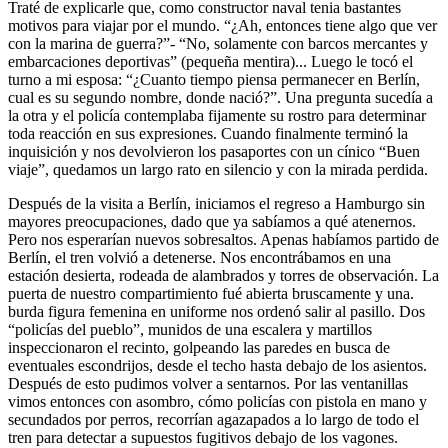
Traté de explicarle que, como constructor naval tenia bastantes
motivos para viajar por el mundo.
¿Ah, entonces tiene algo que ver
con la marina de guerra?
-
No, solamente con barcos mercantes y
embarcaciones deportivas
(pequeña mentira)... Luego le tocó el
turno a mi esposa:
¿Cuanto tiempo piensa permanecer en Berlín,
cual es su segundo nombre, donde nació?
. Una pregunta sucedía a
la otra y el policía contemplaba fijamente su rostro para determinar
toda reacción en sus expresiones. Cuando finalmente terminó la
inquisición y nos devolvieron los pasaportes con un cínico
Buen
viaje
, quedamos un largo rato en silencio y con la mirada perdida.
Después de la visita a Berlín, iniciamos el regreso a Hamburgo sin
mayores preocupaciones, dado que ya sabíamos a qué atenernos.
Pero nos esperarían nuevos sobresaltos. Apenas habíamos partido de
Berlín, el tren volvió a detenerse. Nos encontrábamos en una
estación desierta, rodeada de alambrados y torres de observación. La
puerta de nuestro compartimiento fué abierta bruscamente y una.
burda figura femenina en uniforme nos ordenó salir al pasillo. Dos
policías del pueblo
, munidos de una escalera y martillos
inspeccionaron el recinto, golpeando las paredes en busca de
eventuales escondrijos, desde el techo hasta debajo de los asientos.
Después de esto pudimos volver a sentarnos. Por las ventanillas
vimos entonces con asombro, cómo policías con pistola en mano y
secundados por perros, recorrían agazapados a lo largo de todo el
tren para detectar a supuestos fugitivos debajo de los vagones.