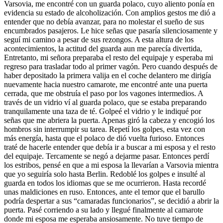
Varsovia, me encontré con un guarda polaco, cuyo aliento ponía en
evidencia su estado de alcoholización. Con amplios gestos me dió a
entender que no debía avanzar, para no molestar el sueño de sus
encumbrados pasajeros. Le hice señas que pasaría silenciosamente y
seguí mi camino a pesar de sus rezongos. A esta altura de los
acontecimientos, la actitud del guarda aun me parecía divertida,
Entretanto, mi señora preparaba el resto del equipaje y esperaba mi
regreso para trasladar todo al primer vagón. Pero cuando después de
haber depositado la primera valija en el coche delantero me dirigía
nuevamente hacia nuestro camarote, me encon­tré ante una puerta
cerrada, que me obstruía el paso por los vagones intermedios. A
través de un vidrio ví al guarda polaco, que se estaba preparando
tranquilamente una taza de té. Golpeé el vidrio y le indiqué por
señas que me abriera la puerta. Apenas giró la cabeza y encogió los
hombros sin interrumpir su tarea. Repetí los golpes, esta vez con
más energía, hasta que el polaco de dió vuelta furioso. Entonces
traté de hacerle entender que debía ir a buscar a mi esposa y el resto
del equipaje. Tercamente se negó a dejarme pasar. Entonces perdí
los estribos, pensé en que a mi esposa la llevarían a Varsovia mientra
que yo seguiría solo hasta Berlin. Redoblé los golpes e insulté al
guarda en todos los idiomas que se me ocurrieron. Hasta recordé
unas maldiciones en ruso. Entonces, ante el temor que el barullo
podría despertar a sus
camaradas funcionarios
, se decidió a abrir la
puerta. Pasé corriendo a su lado y llegué finalmente al camarote
donde mi esposa me esperaba ansiosamente. No tuve tiempo de