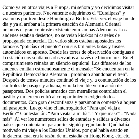
Como ya en otros viajes a Europa, mi señora y yo decidimos visitar
a nuestros parientes. Nuevamente adquirimos el
Eurailpass
y
viajamos por tren desde Hamburgo a Berlin. Esta vez el viaje fue de
día y ya al arribar a la primera estación de Alemania Oriental
notamos el gran contraste existente entre ambas Alemanias. Los
andenes estaban desiertos, no se veían kioskos ni carteles de
propaganda comercial. En varios sitios estaban apostados los
famosos
policías del pueblo
con sus brillantes botas y fusiles
automáticos en apresto. Desde las torres de observación contiguas a
la estación nos sentíamos observados a través de binoculares. En el
compartimiento reinaba un silencio sepulcral. Los difusores de los
andenes emitían estruendosamente el mensaje:
Se encuentran en la
República Democrática Alemana - prohibido abandonar el tren
.
Después de tensos minutos continuó el viaje y, a continuación de los
controles de pasajes y aduana, vino la temible verificación de
pasaportes. Dos policías armados con metralletas controlaban el
pasillo y un tercero entró al compartimiento exigiendo los
documentos. Con gran desconfianza y parsimonia comenzó a hojear
mi pasaporte. Luego vino el interrogatorio:
Para qué viaja a
Berlín?
Contestación:
Para visitar a mi tía
-
Y que mas?
-
Nada
más
. Al ver los numerosos sellos de entradas y salidas a diversos
países que contenía mi pasaporte, siguió preguntando: Qué había
motivado mi viaje a los Estados Unidos, por qué habla estado en
Inglaterra, cual era la razón de mi estadía en Hong Kong, etc.,etc.