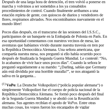
Después de una larga hora de detención, el tren volvió a ponerse en
marcha y volvimos a ser sometidos a los ya consabidos
procedimientos de control. Cuando finalmente arribamos a una
estación repleta de gente, con quioscos de diarios y vendedores de
flores, respiramos aliviados. Nos encontrábamos nuevamente en el
mundo libre!
Pocos días después, en el transcurso de las sesiones del I.S.S.C.,
participamos de un banquete en la Embajada de Polonia en París. En
esa oportunidad comentamos con nuestros vecinos de mesa, las
aventuras que habíamos vivido durante nuestra travesía en tren por
la República Democrática Alemana. Una señora americana, que
compartía nuestra mesa, nos preguntó si ello había ocurrido poco
después de finalizada la Segunda Guerra Mundial. Le contesté:
No,
lo acabamos de vivir hace unos pocos días
. Cuando la señora le
preguntó seguidamente a su marido:
¿Darling, sabías que Germany
aún está dividida por una horrible muralla?
, se nos atragantó la
saliva en la garganta...
(1)
VoPo
: La Deutsche Volkspolizei (
policía popular alemana
) o
simplemente Volkspolizei fue el cuerpo de policía nacional de la
República Democrática Alemana. Se formó poco después del final
de la Segunda Guerra Mundial y se abolió con la Reunificación
alemana. Sus agentes recibían el apodo de
VoPos
. Entre otras
muchas cosas, los vopos fueron los encargados de vigilar