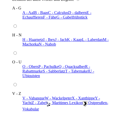
A - G
A - Aal
B - Baas
C - Calculus
D - dalbern
E -
Echauffieren
F - Fähe
G - Gabelfrühstück
H - N
H - Haarnetz
I - Ibex
J - Jach
K - Kaap
L - Laberdan
M -
Machorka
N - Nabob
O - U
O - Obers
P - Pachulke
Q - Quacksalber
R -
Rabattmarke
S - Sabberlatz
T - Tabernakel
U -
Ubiquisten
V - Z
V - Vabanque
W - Wackelpeter
X - Xanthippe
Y -
Yacht
Z - Zabel
️ Maritimes Lexikon
️ Ostpreußen-
Vokabular