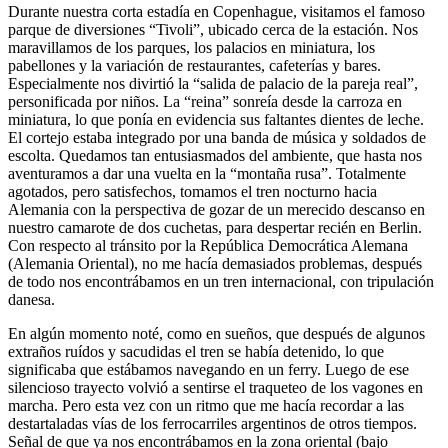
Durante nuestra corta estadía en Copenhague, visitamos el famoso
parque de diversiones
Tivoli
, ubicado cerca de la estación. Nos
maravillamos de los parques, los palacios en miniatura, los
pabellones y la variación de restaurantes, cafeterías y bares.
Especialmente nos divirtió la
salida de palacio de la pareja real
,
personificada por niños. La
reina
sonreía desde la carroza en
miniatura, lo que ponía en evidencia sus faltantes dientes de leche.
El cortejo estaba integrado por una banda de música y soldados de
escolta. Quedamos tan entusiasmados del ambiente, que hasta nos
aventuramos a dar una vuelta en la
montaña rusa
. Totalmente
agotados, pero satisfechos, tomamos el tren nocturno hacia
Alemania con la perspectiva de gozar de un merecido descanso en
nuestro camarote de dos cuchetas, para despertar recién en Berlin.
Con respecto al tránsito por la República Democrática Alemana
(Alemania Oriental), no me hacía demasiados problemas, después
de todo nos encontrábamos en un tren internacional, con tripulación
danesa.
En algún momento noté, como en sueños, que después de algunos
extraños ruídos y sacudidas el tren se había detenido, lo que
significaba que estábamos navegando en un ferry. Luego de ese
silencioso trayecto volvió a sentirse el traqueteo de los vagones en
marcha. Pero esta vez con un ritmo que me hacía recordar a las
destartaladas vías de los ferrocarriles argentinos de otros tiempos.
Señal de que ya nos encontrábamos en la zona oriental (bajo