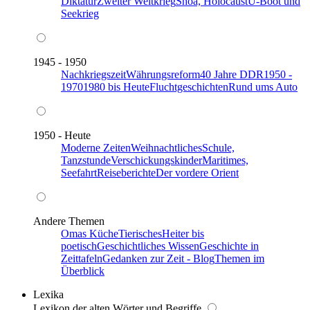
Diktatur
Zweiter Weltkrieg
Shoa, Holocaust
U-Boot und
Seekrieg
1945 - 1950
Nachkriegszeit
Währungsreform
40 Jahre DDR
1950 -
1970
1980 bis Heute
Fluchtgeschichten
Rund ums Auto
1950 - Heute
Moderne Zeiten
Weihnachtliches
Schule,
Tanzstunde
Verschickungskinder
Maritimes,
Seefahrt
Reiseberichte
Der vordere Orient
Andere Themen
Omas Küche
Tierisches
Heiter bis
poetisch
Geschichtliches Wissen
Geschichte in
Zeittafeln
Gedanken zur Zeit - Blog
Themen im
Überblick
Lexika
Lexikon der alten Wörter und Begriffe