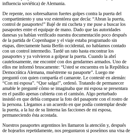
influencia soviética) de Alemania.
De repente, nos sobresaltaron fuertes golpes contra la puerta del
compartimiento y una voz estentórea que decía:
Abran la puerta,
control de pasaportes!
Bajé de mi cucheta y me puse a buscar los
pasaportes entre el equipaje de mano. Dado que las autoridades
danesas ya habían verificado nuestra docu­mentación poco después
de la partida de Copenhague y el viaje estaba programado sin
etapas, directamente hasta Berlín occidental, no habíamos contado
con un control intermedio. Tardé un rato hasta encontrar los
pasaportes y ya volvieron a golpear la puerta. Cuando la abrí
cautelosamente, me encontré con dos gendarmes armados. Uno de
ellos me informó bruscamente:
Usted se encuentra en la República
Democrática Alemana, muéstreme su pasaporte
. Luego me
preguntó con quien compartía el camarote. Le contesté en alemán:
Con mi esposa
.
Que salga!
, ordenó. Tratando de permanecer
amable le pregunté cómo se imaginaba que mi esposa se presentara
en el pasillo apenas cubierta con el camisón. Algo perturbado
insistió en que debía comparar la foto del pasaporte con el rostro de
la persona. Llegamos a un acuerdo en que podía contemplar desde
la puerta, a la luz de su linterna las facciones de mi esposa,
permaneciendo ésta acostada.
Nuestros pasaportes argentinos les llamaron la atención y, después
de hojearlos repetidamente, nos preguntaron si poseímos una visa de