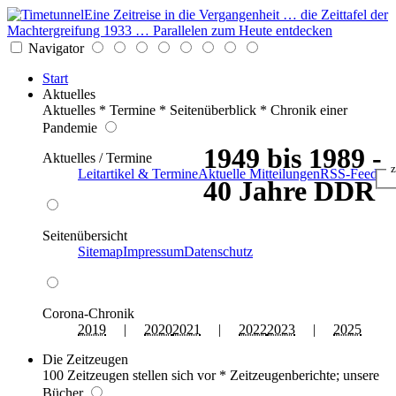
Eine Zeitreise in die Vergangenheit … die Zeittafel der
Machtergreifung 1933 … Parallelen zum Heute entdecken
Navigator
Start
Aktuelles
Aktuelles * Termine * Seitenüberblick * Chronik einer
Pandemie
1949 bis 1989 -
Aktuelles / Termine
z
Leitartikel & Termine
Aktuelle Mitteilungen
RSS-Feed
40 Jahre DDR
Seitenübersicht
Sitemap
Impressum
Datenschutz
Corona-Chronik
2019
|
2020
2021
|
2022
2023
|
2025
Die Zeitzeugen
100 Zeitzeugen stellen sich vor * Zeitzeugenberichte; unsere
Bücher