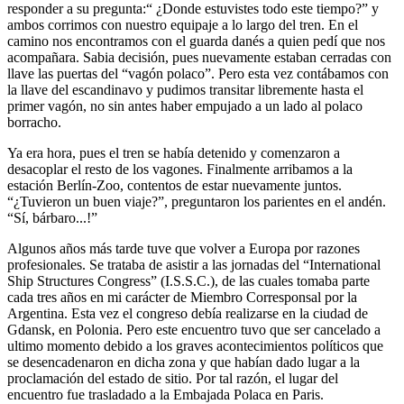
responder a su pregunta:
¿Donde estuvistes todo este tiempo?
y
ambos corrimos con nuestro equipaje a lo largo del tren. En el
camino nos encontramos con el guarda danés a quien pedí que nos
acompañara. Sabia decisión, pues nuevamente estaban cerradas con
llave las puertas del
vagón polaco
. Pero esta vez contábamos con
la llave del escandinavo y pudimos transitar libremente hasta el
primer vagón, no sin antes haber empujado a un lado al polaco
borracho.
Ya era hora, pues el tren se había detenido y comenzaron a
desacoplar el resto de los vagones. Finalmente arribamos a la
estación Berlín-Zoo, contentos de estar nuevamente juntos.
¿Tuvieron un buen viaje?
, preguntaron los parientes en el andén.
Sí, bárbaro...!
Algunos años más tarde tuve que volver a Europa por razones
profesionales. Se trataba de asistir a las jornadas del
Interna­tional
Ship Structures Congress
(I.S.S.C.), de las cuales tomaba parte
cada tres años en mi carácter de Miembro Corresponsal por la
Argentina. Esta vez el congreso debía realizarse en la ciudad de
Gdansk, en Polonia. Pero este encuentro tuvo que ser cancelado a
ultimo momento debido a los graves acontecimientos políticos que
se desencadenaron en dicha zona y que habían dado lugar a la
proclamación del estado de sitio. Por tal razón, el lugar del
encuentro fue trasladado a la Embajada Polaca en Paris.