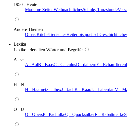
1950 - Heute
Moderne Zeiten
Weihnachtliches
Schule, Tanzstunde
Vers
Andere Themen
Omas Küche
Tierisches
Heiter bis poetisch
Geschichtliche
Lexika
Lexikon der alten Wörter und Begriffe
A - G
A - Aal
B - Baas
C - Calculus
D - dalbern
E - Echauffieren
H - N
H - Haarnetz
I - Ibex
J - Jach
K - Kaap
L - Laberdan
M - M
O - U
O - Obers
P - Pachulke
Q - Quacksalber
R - Rabattmarke
S