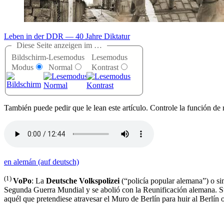
Leben in der DDR — 40 Jahre Diktatur
Diese Seite anzeigen im …
Bildschirm-
Lesemodus
Lesemodus
Modus
Normal
Kontrast
T
ambién puede pedir que le lean este artículo. Controle la función de 
en alemán (auf deutsch)
(1)
VoPo
: La
Deutsche Volkspolizei
(
policía popular alemana
) o s
Segunda Guerra Mundial y se abolió con la Reunificación alemana. S
aquél que pretendiese atravesar el Muro de Berlín para huir al Berlín 