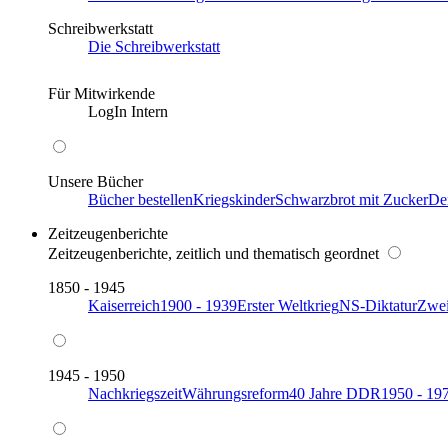
Schreibwerkstatt
Die Schreibwerkstatt
Für Mitwirkende
LogIn Intern
Unsere Bücher
Bücher bestellen
Kriegskinder
Schwarzbrot mit Zucker
De
Zeitzeugenberichte
Zeitzeugenberichte, zeitlich und thematisch geordnet
1850 - 1945
Kaiserreich
1900 - 1939
Erster Weltkrieg
NS-Diktatur
Zwei
1945 - 1950
Nachkriegszeit
Währungsreform
40 Jahre DDR
1950 - 19