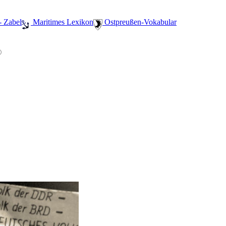
- Zabel
️ Maritimes Lexikon
️ Ostpreußen-Vokabular