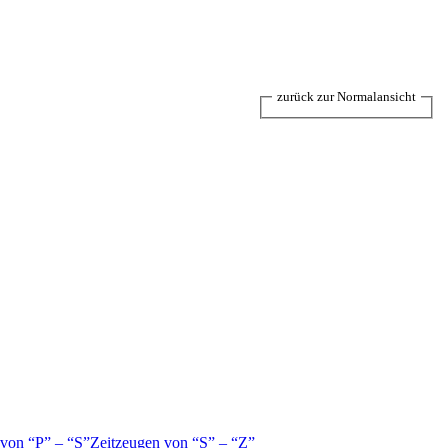
zurück zur Normalansicht
 von
P
–
S
Zeitzeugen von
S
–
Z