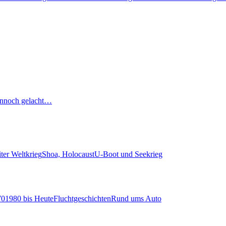
nnoch gelacht…
ter Weltkrieg
Shoa, Holocaust
U-Boot und Seekrieg
70
1980 bis Heute
Fluchtgeschichten
Rund ums Auto