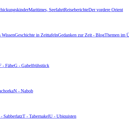
chickungskinder
Maritimes, Seefahrt
Reiseberichte
Der vordere Orient
s Wissen
Geschichte in Zeittafeln
Gedanken zur Zeit - Blog
Themen im Ü
F - Fähe
G - Gabelfrühstück
achorka
N - Nabob
 - Sabberlatz
T - Tabernakel
U - Ubiquisten