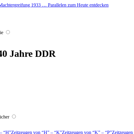
er Machtergreifung 1933 … Parallelen zum Heute entdecken
ie
 40 Jahre DDR
ücher
–
H
Zeitzeugen von
H
–
K
Zeitzeugen von
K
–
P
Zeitzeugen