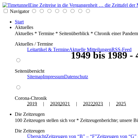
Eine Zeitreise in die Vergangenheit … die Zeittafel d
Navigator
Start
Aktuelles
Aktuelles * Termine * Seitenüberblick * Chronik einer Pandem
Aktuelles / Termine
Leitartikel & Termine
Aktuelle Mitteilungen
RSS-Feed
1949 bis 1989 -
Seitenübersicht
Sitemap
Impressum
Datenschutz
Corona-Chronik
2019
|
2020
2021
|
2022
2023
|
2025
Die Zeitzeugen
100 Zeitzeugen stellen sich vor * Zeitzeugenberichte; unsere B
Die Zeitzeugen
Übersicht
Zeitzeugen von
B
–
F
Zeitzeugen von
G