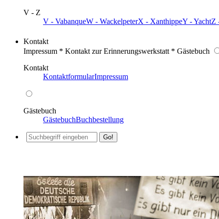
V - Z
V - Vabanque
W - Wackelpeter
X - Xanthippe
Y - Yacht
Z 
Kontakt
Impressum * Kontakt zur Erinnerungswerkstatt * Gästebuch
Kontakt
Kontaktformular
Impressum
Gästebuch
Gästebuch
Buchbestellung