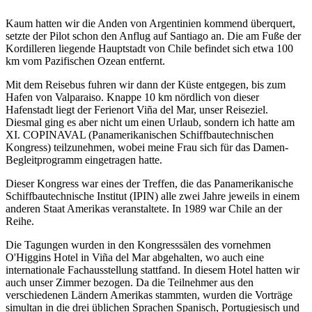
Kaum hatten wir die Anden von Argentinien kommend überquert,
setzte der Pilot schon den Anflug auf Santiago an. Die am Fuße der
Kordilleren liegende Hauptstadt von Chile befindet sich etwa 100
km vom Pazifischen Ozean entfernt.
Mit dem Reisebus fuhren wir dann der Küste entgegen, bis zum
Hafen von Valparaiso. Knappe 10 km nördlich von dieser
Hafenstadt liegt der Ferienort Viña del Mar, unser Reiseziel.
Diesmal ging es aber nicht um einen Urlaub, sondern ich hatte am
XI. COPINAVAL (Panamerikanischen Schiffbautechnischen
Kongress) teilzunehmen, wobei meine Frau sich für das Damen-
Begleitprogramm eingetragen hatte.
Dieser Kongress war eines der Treffen, die das Panamerikanische
Schiffbautechnische Institut (IPIN) alle zwei Jahre jeweils in einem
anderen Staat Amerikas veranstaltete. In 1989 war Chile an der
Reihe.
Die Tagungen wurden in den Kongresssälen des vornehmen
O'Higgins Hotel in Viña del Mar abgehalten, wo auch eine
internationale Fachausstellung stattfand. In diesem Hotel hatten wir
auch unser Zimmer bezogen. Da die Teilnehmer aus den
verschiedenen Ländern Amerikas stammten, wurden die Vorträge
simultan in die drei üblichen Sprachen Spanisch, Portugiesisch und