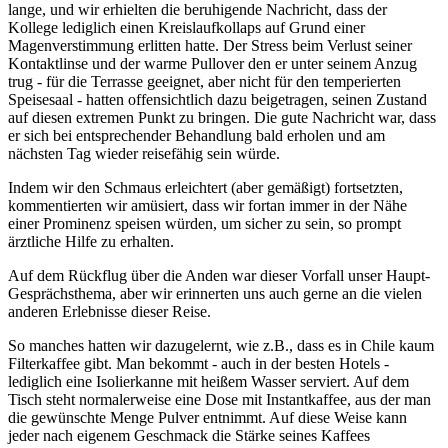
lange, und wir erhielten die beruhigende Nachricht, dass der
Kollege lediglich einen Kreislaufkollaps auf Grund einer
Magenverstimmung erlitten hatte. Der Stress beim Verlust seiner
Kontaktlinse und der warme Pullover den er unter seinem Anzug
trug - für die Terrasse geeignet, aber nicht für den temperierten
Speisesaal - hatten offensichtlich dazu beigetragen, seinen Zustand
auf diesen extremen Punkt zu bringen. Die gute Nachricht war, dass
er sich bei entsprechender Behandlung bald erholen und am
nächsten Tag wieder reisefähig sein würde.
Indem wir den Schmaus erleichtert (aber gemäßigt) fortsetzten,
kommentierten wir amüsiert, dass wir fortan immer in der Nähe
einer Prominenz speisen würden, um sicher zu sein, so prompt
ärztliche Hilfe zu erhalten.
Auf dem Rückflug über die Anden war dieser Vorfall unser Haupt-
Gesprächsthema, aber wir erinnerten uns auch gerne an die vielen
anderen Erlebnisse dieser Reise.
So manches hatten wir dazugelernt, wie z.B., dass es in Chile kaum
Filterkaffee gibt. Man bekommt - auch in der besten Hotels -
lediglich eine Isolierkanne mit heißem Wasser serviert. Auf dem
Tisch steht normalerweise eine Dose mit Instantkaffee, aus der man
die gewünschte Menge Pulver entnimmt. Auf diese Weise kann
jeder nach eigenem Geschmack die Stärke seines Kaffees