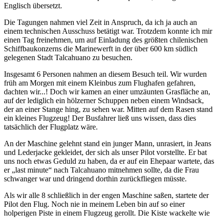
Englisch übersetzt.
Die Tagungen nahmen viel Zeit in Anspruch, da ich ja auch an
einem technischen Ausschuss betätigt war. Trotzdem konnte ich mir
einen Tag freinehmen, um auf Einladung des größten chilenischen
Schiffbaukonzerns die Marinewerft in der über 600 km südlich
gelegenen Stadt Talcahuano zu besuchen.
Insgesamt 6 Personen nahmen an diesem Besuch teil. Wir wurden
früh am Morgen mit einem Kleinbus zum Flughafen gefahren,
dachten wir...! Doch wir kamen an einer umzäunten Grasfläche an,
auf der lediglich ein hölzerner Schuppen neben einem Windsack,
der an einer Stange hing, zu sehen war. Mitten auf dem Rasen stand
ein kleines Flugzeug! Der Busfahrer ließ uns wissen, dass dies
tatsächlich der Flugplatz wäre.
An der Maschine gelehnt stand ein junger Mann, unrasiert, in Jeans
und Lederjacke gekleidet, der sich als unser Pilot vorstellte. Er bat
uns noch etwas Geduld zu haben, da er auf ein Ehepaar wartete, das
er
last minute
nach Talcahuano mitnehmen sollte, da die Frau
schwanger war und dringend dorthin zurückfliegen müsste.
Als wir alle 8 schließlich in der engen Maschine saßen, startete der
Pilot den Flug. Noch nie in meinem Leben bin auf so einer
holperigen Piste in einem Flugzeug gerollt. Die Kiste wackelte wie