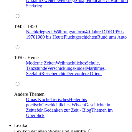
Diktatur
Zweiter Weltkrieg
Shoa, Holocaust
U-Boot und
Seekrieg
1945 - 1950
Nachkriegszeit
Währungsreform
40 Jahre DDR
1950 -
1970
1980 bis Heute
Fluchtgeschichten
Rund ums Auto
1950 - Heute
Moderne Zeiten
Weihnachtliches
Schule,
Tanzstunde
Verschickungskinder
Maritimes,
Seefahrt
Reiseberichte
Der vordere Orient
Andere Themen
Omas Küche
Tierisches
Heiter bis
poetisch
Geschichtliches Wissen
Geschichte in
Zeittafeln
Gedanken zur Zeit - Blog
Themen im
Überblick
Lexika
Lexikon der alten Wörter und Begriffe