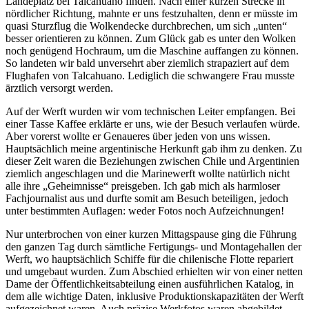
Landeplatz bei Talcahuano finden. Nach einer kurzen Strecke in
nördlicher Richtung, mahnte er uns festzuhalten, denn er müsste im
quasi Sturzflug die Wolkendecke durchbrechen, um sich
unten
besser orientieren zu können. Zum Glück gab es unter den Wolken
noch genügend Hochraum, um die Maschine auffangen zu können.
So landeten wir bald unversehrt aber ziemlich strapaziert auf dem
Flughafen von Talcahuano. Lediglich die schwangere Frau musste
ärztlich versorgt werden.
Auf der Werft wurden wir vom technischen Leiter empfangen. Bei
einer Tasse Kaffee erklärte er uns, wie der Besuch verlaufen würde.
Aber vorerst wollte er Genaueres über jeden von uns wissen.
Hauptsächlich meine argentinische Herkunft gab ihm zu denken. Zu
dieser Zeit waren die Beziehungen zwischen Chile und Argentinien
ziemlich angeschlagen und die Marinewerft wollte natürlich nicht
alle ihre
Geheimnisse
preisgeben. Ich gab mich als harmloser
Fachjournalist aus und durfte somit am Besuch beteiligen, jedoch
unter bestimmten Auflagen: weder Fotos noch Aufzeichnungen!
Nur unterbrochen von einer kurzen Mittagspause ging die Führung
den ganzen Tag durch sämtliche Fertigungs- und Montagehallen der
Werft, wo hauptsächlich Schiffe für die chilenische Flotte repariert
und umgebaut wurden. Zum Abschied erhielten wir von einer netten
Dame der Öffentlichkeitsabteilung einen ausführlichen Katalog, in
dem alle wichtige Daten, inklusive Produktionskapazitäten der Werft
aufgezeichnet waren. Auch präzise Werkfotos waren abgebildet.