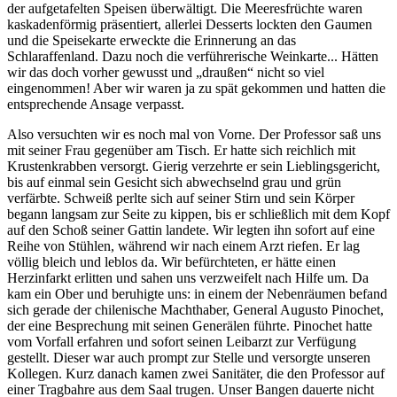
der aufgetafelten Speisen überwältigt. Die Meeresfrüchte waren
kaskadenförmig präsentiert, allerlei Desserts lockten den Gaumen
und die Speisekarte erweckte die Erinnerung an das
Schlaraffenland. Dazu noch die verführerische Weinkarte... Hätten
wir das doch vorher gewusst und
draußen
nicht so viel
eingenommen! Aber wir waren ja zu spät gekommen und hatten die
entsprechende Ansage verpasst.
Also versuchten wir es noch mal von Vorne. Der Professor saß uns
mit seiner Frau gegenüber am Tisch. Er hatte sich reichlich mit
Krustenkrabben versorgt. Gierig verzehrte er sein Lieblingsgericht,
bis auf einmal sein Gesicht sich abwechselnd grau und grün
verfärbte. Schweiß perlte sich auf seiner Stirn und sein Körper
begann langsam zur Seite zu kippen, bis er schließlich mit dem Kopf
auf den Schoß seiner Gattin landete. Wir legten ihn sofort auf eine
Reihe von Stühlen, während wir nach einem Arzt riefen. Er lag
völlig bleich und leblos da. Wir befürchteten, er hätte einen
Herzinfarkt erlitten und sahen uns verzweifelt nach Hilfe um. Da
kam ein Ober und beruhigte uns: in einem der Nebenräumen befand
sich gerade der chilenische Machthaber, General Augusto Pinochet,
der eine Besprechung mit seinen Generälen führte. Pinochet hatte
vom Vorfall erfahren und sofort seinen Leibarzt zur Verfügung
gestellt. Dieser war auch prompt zur Stelle und versorgte unseren
Kollegen. Kurz danach kamen zwei Sanitäter, die den Professor auf
einer Tragbahre aus dem Saal trugen. Unser Bangen dauerte nicht