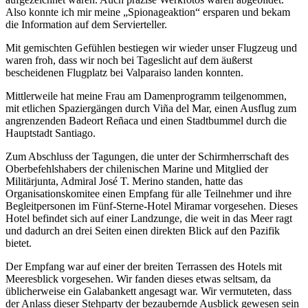
Also konnte ich mir meine
Spionageaktion
ersparen und bekam
die Information auf dem Servierteller.
Mit gemischten Gefühlen bestiegen wir wieder unser Flugzeug und
waren froh, dass wir noch bei Tageslicht auf dem äußerst
bescheidenen Flugplatz bei Valparaiso landen konnten.
Mittlerweile hat meine Frau am Damenprogramm teilgenommen,
mit etlichen Spaziergängen durch Viña del Mar, einen Ausflug zum
angrenzenden Badeort Reñaca und einen Stadtbummel durch die
Hauptstadt Santiago.
Zum Abschluss der Tagungen, die unter der Schirmherrschaft des
Oberbefehlshabers der chilenischen Marine und Mitglied der
Militärjunta, Admiral José T. Merino standen, hatte das
Organisationskomitee einen Empfang für alle Teilnehmer und ihre
Begleitpersonen im Fünf-Sterne-Hotel Miramar vorgesehen. Dieses
Hotel befindet sich auf einer Landzunge, die weit in das Meer ragt
und dadurch an drei Seiten einen direkten Blick auf den Pazifik
bietet.
Der Empfang war auf einer der breiten Terrassen des Hotels mit
Meeresblick vorgesehen. Wir fanden dieses etwas seltsam, da
üblicherweise ein Galabankett angesagt war. Wir vermuteten, dass
der Anlass dieser Stehparty der bezaubernde Ausblick gewesen sein