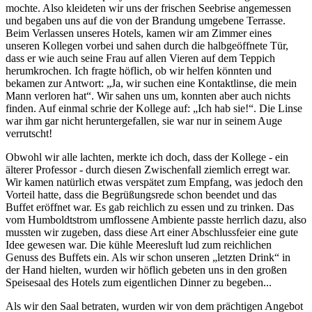
mochte. Also kleideten wir uns der frischen Seebrise angemessen
und begaben uns auf die von der Brandung umgebene Terrasse.
Beim Verlassen unseres Hotels, kamen wir am Zimmer eines
unseren Kollegen vorbei und sahen durch die halbgeöffnete Tür,
dass er wie auch seine Frau auf allen Vieren auf dem Teppich
herumkrochen. Ich fragte höflich, ob wir helfen könnten und
bekamen zur Antwort:
Ja, wir suchen eine Kontaktlinse, die mein
Mann verloren hat
. Wir sahen uns um, konnten aber auch nichts
finden. Auf einmal schrie der Kollege auf:
Ich hab sie!
. Die Linse
war ihm gar nicht heruntergefallen, sie war nur in seinem Auge
verrutscht!
Obwohl wir alle lachten, merkte ich doch, dass der Kollege - ein
älterer Professor - durch diesen Zwischenfall ziemlich erregt war.
Wir kamen natürlich etwas verspätet zum Empfang, was jedoch den
Vorteil hatte, dass die Begrüßungsrede schon beendet und das
Buffet eröffnet war. Es gab reichlich zu essen und zu trinken. Das
vom Humboldtstrom umflossene Ambiente passte herrlich dazu, also
mussten wir zugeben, dass diese Art einer Abschlussfeier eine gute
Idee gewesen war. Die kühle Meeresluft lud zum reichlichen
Genuss des Buffets ein. Als wir schon unseren
letzten Drink
in
der Hand hielten, wurden wir höflich gebeten uns in den großen
Speisesaal des Hotels zum eigentlichen Dinner zu begeben...
Als wir den Saal betraten, wurden wir von dem prächtigen Angebot