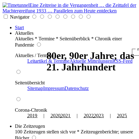
Eine Zeitreise in die Vergangenheit … die Zeittafel der
Machtergreifung 1933 … Parallelen zum Heute entdecken
Navigator
Start
Aktuelles
Aktuelles * Termine * Seitenüberblick * Chronik einer
Pandemie
z
80er, 90er Jahre; das
Aktuelles / Termine
Leitartikel & Termine
Aktuelle Mitteilungen
RSS-Feed
21. Jahrhundert
Seitenübersicht
Sitemap
Impressum
Datenschutz
Corona-Chronik
2019
|
2020
2021
|
2022
2023
|
2025
Die Zeitzeugen
100 Zeitzeugen stellen sich vor * Zeitzeugenberichte; unsere
Bücher