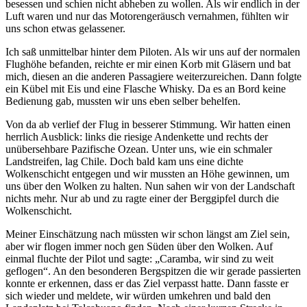
besessen und schien nicht abheben zu wollen. Als wir endlich in der
Luft waren und nur das Motorengeräusch vernahmen, fühlten wir
uns schon etwas gelassener.
Ich saß unmittelbar hinter dem Piloten. Als wir uns auf der normalen
Flughöhe befanden, reichte er mir einen Korb mit Gläsern und bat
mich, diesen an die anderen Passagiere weiterzureichen. Dann folgte
ein Kübel mit Eis und eine Flasche Whisky. Da es an Bord keine
Bedienung gab, mussten wir uns eben selber behelfen.
Von da ab verlief der Flug in besserer Stimmung. Wir hatten einen
herrlich Ausblick: links die riesige Andenkette und rechts der
unübersehbare Pazifische Ozean. Unter uns, wie ein schmaler
Landstreifen, lag Chile. Doch bald kam uns eine dichte
Wolkenschicht entgegen und wir mussten an Höhe gewinnen, um
uns über den Wolken zu halten. Nun sahen wir von der Landschaft
nichts mehr. Nur ab und zu ragte einer der Berggipfel durch die
Wolkenschicht.
Meiner Einschätzung nach müssten wir schon längst am Ziel sein,
aber wir flogen immer noch gen Süden über den Wolken. Auf
einmal fluchte der Pilot und sagte:
Caramba, wir sind zu weit
geflogen
. An den besonderen Bergspitzen die wir gerade passierten
konnte er erkennen, dass er das Ziel verpasst hatte. Dann fasste er
sich wieder und meldete, wir würden umkehren und bald den