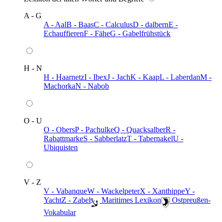
A - G
A - Aal
B - Baas
C - Calculus
D - dalbern
E -
Echauffieren
F - Fähe
G - Gabelfrühstück
H - N
H - Haarnetz
I - Ibex
J - Jach
K - Kaap
L - Laberdan
M -
Machorka
N - Nabob
O - U
O - Obers
P - Pachulke
Q - Quacksalber
R -
Rabattmarke
S - Sabberlatz
T - Tabernakel
U -
Ubiquisten
V - Z
V - Vabanque
W - Wackelpeter
X - Xanthippe
Y -
Yacht
Z - Zabel
️ Maritimes Lexikon
️ Ostpreußen-
Vokabular