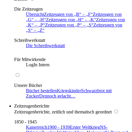
Die Zeitzeugen
Übersicht
Zeitzeugen von
B
–
F
Zeitzeugen von
G
–
H
Zeitzeugen von
H
–
K
Zeitzeugen von
K
–
P
Zeitzeugen von
P
–
S
Zeitzeugen von
S
–
Z
Schreibwerkstatt
Die Schreibwerkstatt
Für Mitwirkende
LogIn Intern
Unsere Bücher
Bücher bestellen
Kriegskinder
Schwarzbrot mit
Zucker
Dennoch gelacht…
Zeitzeugenberichte
Zeitzeugenberichte, zeitlich und thematisch geordnet
1850 - 1945
Kaiserreich
1900 - 1939
Erster Weltkrieg
NS-