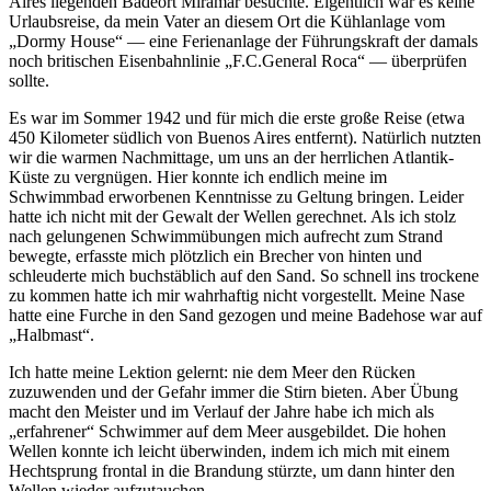
Aires liegenden Badeort Miramar besuchte. Eigentlich war es keine
Urlaubsreise, da mein Vater an diesem Ort die Kühlanlage vom
Dormy House
— eine Ferienanlage der Führungskraft der damals
noch britischen Eisenbahnlinie
F.C.General Roca
— überprüfen
sollte.
Es war im Sommer 1942 und für mich die erste große Reise (etwa
450 Kilometer südlich von Buenos Aires entfernt). Natürlich nutzten
wir die warmen Nachmittage, um uns an der herrlichen Atlantik-
Küste zu vergnügen. Hier konnte ich endlich meine im
Schwimmbad erworbenen Kenntnisse zu Geltung bringen. Leider
hatte ich nicht mit der Gewalt der Wellen gerechnet. Als ich stolz
nach gelungenen Schwimmübungen mich aufrecht zum Strand
bewegte, erfasste mich plötzlich ein Brecher von hinten und
schleuderte mich buchstäblich auf den Sand. So schnell ins trockene
zu kommen hatte ich mir wahrhaftig nicht vorgestellt. Meine Nase
hatte eine Furche in den Sand gezogen und meine Badehose war auf
Halbmast
.
Ich hatte meine Lektion gelernt: nie dem Meer den Rücken
zuzuwenden und der Gefahr immer die Stirn bieten. Aber Übung
macht den Meister und im Verlauf der Jahre habe ich mich als
erfahrener
Schwimmer auf dem Meer ausgebildet. Die hohen
Wellen konnte ich leicht überwinden, indem ich mich mit einem
Hechtsprung frontal in die Brandung stürzte, um dann hinter den
Wellen wieder aufzutauchen.