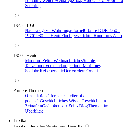
Diktatur
Zweiter Weltkrieg
Shoa, Holocaust
U-Boot und
Seekrieg
1945 - 1950
Nachkriegszeit
Währungsreform
40 Jahre DDR
1950 -
1970
1980 bis Heute
Fluchtgeschichten
Rund ums Auto
1950 - Heute
Moderne Zeiten
Weihnachtliches
Schule,
Tanzstunde
Verschickungskinder
Maritimes,
Seefahrt
Reiseberichte
Der vordere Orient
Andere Themen
Omas Küche
Tierisches
Heiter bis
poetisch
Geschichtliches Wissen
Geschichte in
Zeittafeln
Gedanken zur Zeit - Blog
Themen im
Überblick
Lexika
Lexikon der alten Wörter und Begriffe