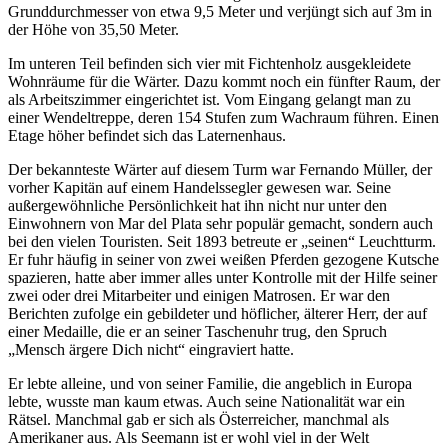
Grunddurchmesser von etwa 9,5 Meter und verjüngt sich auf 3m in
der Höhe von 35,50 Meter.
Im unteren Teil befinden sich vier mit Fichtenholz ausgekleidete
Wohnräume für die Wärter. Dazu kommt noch ein fünfter Raum, der
als Arbeitszimmer eingerichtet ist. Vom Eingang gelangt man zu
einer Wendeltreppe, deren 154 Stufen zum Wachraum führen. Einen
Etage höher befindet sich das Laternenhaus.
Der bekannteste Wärter auf diesem Turm war Fernando Müller, der
vorher Kapitän auf einem Handelssegler gewesen war. Seine
außergewöhnliche Persönlichkeit hat ihn nicht nur unter den
Einwohnern von Mar del Plata sehr populär gemacht, sondern auch
bei den vielen Touristen. Seit 1893 betreute er
seinen
Leuchtturm.
Er fuhr häufig in seiner von zwei weißen Pferden gezogene Kutsche
spazieren, hatte aber immer alles unter Kontrolle mit der Hilfe seiner
zwei oder drei Mitarbeiter und einigen Matrosen. Er war den
Berichten zufolge ein gebildeter und höflicher, älterer Herr, der auf
einer Medaille, die er an seiner Taschenuhr trug, den Spruch
Mensch ärgere Dich nicht
eingraviert hatte.
Er lebte alleine, und von seiner Familie, die angeblich in Europa
lebte, wusste man kaum etwas. Auch seine Nationalität war ein
Rätsel. Manchmal gab er sich als Österreicher, manchmal als
Amerikaner aus. Als Seemann ist er wohl viel in der Welt