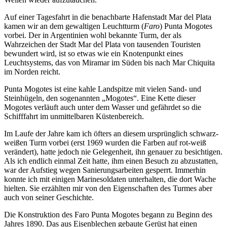
Auf einer Tagesfahrt in die benachbarte Hafenstadt Mar del Plata
kamen wir an dem gewaltigen Leuchtturm (
Faro
) Punta Mogotes
vorbei. Der in Argentinien wohl bekannte Turm, der als
Wahrzeichen der Stadt Mar del Plata von tausenden Touristen
bewundert wird, ist so etwas wie ein Knotenpunkt eines
Leuchtsystems, das von Miramar im Süden bis nach Mar Chiquita
im Norden reicht.
Punta Mogotes ist eine kahle Landspitze mit vielen Sand- und
Steinhügeln, den sogenannten
Mogotes
. Eine Kette dieser
Mogotes verläuft auch unter dem Wasser und gefährdet so die
Schifffahrt im unmittelbaren Küstenbereich.
Im Laufe der Jahre kam ich öfters an diesem ursprünglich schwarz-
weißen Turm vorbei (erst 1969 wurden die Farben auf rot-weiß
verändert), hatte jedoch nie Gelegenheit, ihn genauer zu besichtigen.
Als ich endlich einmal Zeit hatte, ihm einen Besuch zu abzustatten,
war der Aufstieg wegen Sanierungsarbeiten gesperrt. Immerhin
konnte ich mit einigen Marinesoldaten unterhalten, die dort Wache
hielten. Sie erzählten mir von den Eigenschaften des Turmes aber
auch von seiner Geschichte.
Die Konstruktion des Faro Punta Mogotes begann zu Beginn des
Jahres 1890. Das aus Eisenblechen gebaute Gerüst hat einen