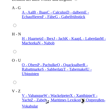
A - G
A - Aal
B - Baas
C - Calculus
D - dalbern
E -
Echauffieren
F - Fähe
G - Gabelfrühstück
H - N
H - Haarnetz
I - Ibex
J - Jach
K - Kaap
L - Laberdan
M -
Machorka
N - Nabob
O - U
O - Obers
P - Pachulke
Q - Quacksalber
R -
Rabattmarke
S - Sabberlatz
T - Tabernakel
U -
Ubiquisten
V - Z
V - Vabanque
W - Wackelpeter
X - Xanthippe
Y -
Yacht
Z - Zabel
️ Maritimes Lexikon
️ Ostpreußen-
Vokabular