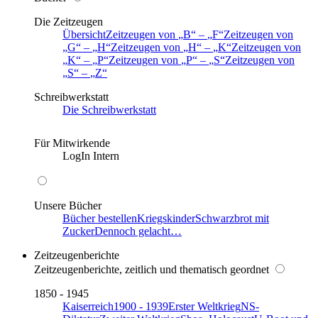
Die Zeitzeugen
Übersicht
Zeitzeugen von
B
–
F
Zeitzeugen von
G
–
H
Zeitzeugen von
H
–
K
Zeitzeugen von
K
–
P
Zeitzeugen von
P
–
S
Zeitzeugen von
S
–
Z
Schreibwerkstatt
Die Schreibwerkstatt
Für Mitwirkende
LogIn Intern
Unsere Bücher
Bücher bestellen
Kriegskinder
Schwarzbrot mit
Zucker
Dennoch gelacht…
Zeitzeugenberichte
Zeitzeugenberichte, zeitlich und thematisch geordnet
1850 - 1945
Kaiserreich
1900 - 1939
Erster Weltkrieg
NS-