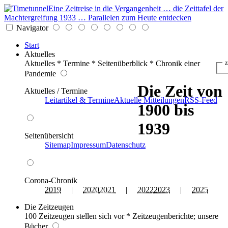
Eine Zeitreise in die Vergangenheit … die Zeittafel der
Machtergreifung 1933 … Parallelen zum Heute entdecken
Navigator
Start
Aktuelles
z
Aktuelles * Termine * Seitenüberblick * Chronik einer
Pandemie
Die Zeit von
Aktuelles / Termine
Leitartikel & Termine
Aktuelle Mitteilungen
RSS-Feed
1900 bis
1939
Seitenübersicht
Sitemap
Impressum
Datenschutz
Corona-Chronik
2019
|
2020
2021
|
2022
2023
|
2025
Die Zeitzeugen
100 Zeitzeugen stellen sich vor * Zeitzeugenberichte; unsere
Bücher