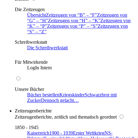
Die Zeitzeugen
Übersicht
Zeitzeugen von
B
–
F
Zeitzeugen von
G
–
H
Zeitzeugen von
H
–
K
Zeitzeugen von
K
–
P
Zeitzeugen von
P
–
S
Zeitzeugen von
S
–
Z
Schreibwerkstatt
Die Schreibwerkstatt
Für Mitwirkende
LogIn Intern
Unsere Bücher
Bücher bestellen
Kriegskinder
Schwarzbrot mit
Zucker
Dennoch gelacht…
Zeitzeugenberichte
Zeitzeugenberichte, zeitlich und thematisch geordnet
1850 - 1945
Kaiserreich
1900 - 1939
Erster Weltkrieg
NS-