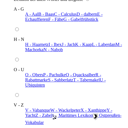
A - G
A - Aal
B - Baas
C - Calculus
D - dalbern
E -
Echauffieren
F - Fähe
G - Gabelfrühstück
H - N
H - Haarnetz
I - Ibex
J - Jach
K - Kaap
L - Laberdan
M -
Machorka
N - Nabob
O - U
O - Obers
P - Pachulke
Q - Quacksalber
R -
Rabattmarke
S - Sabberlatz
T - Tabernakel
U -
Ubiquisten
V - Z
V - Vabanque
W - Wackelpeter
X - Xanthippe
Y -
Yacht
Z - Zabel
️ Maritimes Lexikon
️ Ostpreußen-
Vokabular