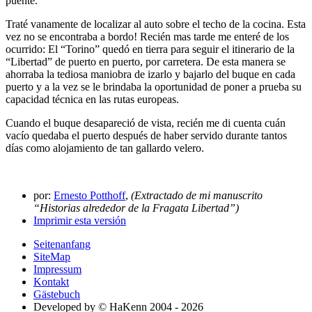
puente.
Traté vanamente de localizar al auto sobre el techo de la cocina. Esta
vez no se encontraba a bordo! Recién mas tarde me enteré de los
ocurrido: El
Torino
quedó en tierra para seguir el itinerario de la
Libertad
de puerto en puerto, por carretera. De esta manera se
ahorraba la tediosa maniobra de izarlo y bajarlo del buque en cada
puerto y a la vez se le brindaba la oportunidad de poner a prueba su
capacidad técnica en las rutas europeas.
Cuando el buque desapareció de vista, recién me di cuenta cuán
vacío quedaba el puerto después de haber servido durante tantos
días como alojamiento de tan gallardo velero.
por:
Ernesto Potthoff
,
(Extractado de mi manuscrito
Historias alrededor de la Fragata Libertad
)
Imprimir esta versión
Seitenanfang
SiteMap
Impressum
Kontakt
Gästebuch
Developed by © HaKenn 2004 - 2026