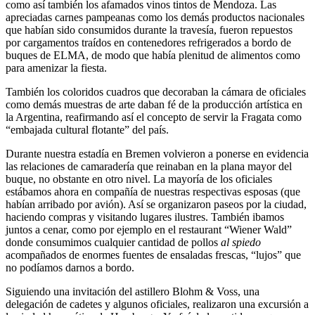
como así también los afamados vinos tintos de Mendoza. Las
apreciadas carnes pampeanas como los demás productos nacionales
que habían sido consumidos durante la travesía, fueron repuestos
por cargamentos traídos en contenedores refrigerados a bordo de
buques de ELMA, de modo que había plenitud de alimentos como
para amenizar la fiesta.
También los coloridos cuadros que decoraban la cámara de oficiales
como demás muestras de arte daban fé de la producción artística en
la Argentina, reafirmando así el concepto de servir la Fragata como
embajada cultural flotante
del país.
Durante nuestra estadía en Bremen volvieron a ponerse en evidencia
las relaciones de camaradería que reinaban en la plana mayor del
buque, no obstante en otro nivel. La mayoría de los oficiales
estábamos ahora en compañía de nuestras respectivas esposas (que
habían arribado por avión). Así se organizaron paseos por la ciudad,
haciendo compras y visitando lugares ilustres. También ibamos
juntos a cenar, como por ejemplo en el restaurant
Wiener Wald
donde consumimos cualquier cantidad de pollos
al spiedo
acompañados de enormes fuentes de ensaladas frescas,
lujos
que
no podíamos darnos a bordo.
Siguiendo una invitación del astillero Blohm & Voss, una
delegación de cadetes y algunos oficiales, realizaron una excursión a