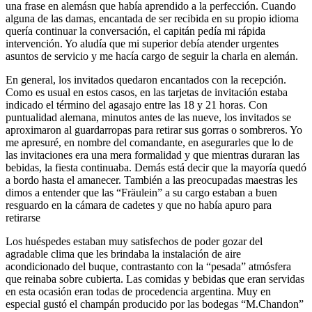
una frase en alemásn que había aprendido a la perfección. Cuando
alguna de las damas, encantada de ser recibida en su propio idioma
quería continuar la conversación, el capitán pedía mi rápida
intervención. Yo aludía que mi superior debía atender urgentes
asuntos de servicio y me hacía cargo de seguir la charla en alemán.
En general, los invitados quedaron encantados con la recepción.
Como es usual en estos casos, en las tarjetas de invitación estaba
indicado el término del agasajo entre las 18 y 21 horas. Con
puntualidad alemana, minutos antes de las nueve, los invitados se
aproximaron al guardarropas para retirar sus gorras o sombreros. Yo
me apresuré, en nombre del comandante, en asegurarles que lo de
las invitaciones era una mera formalidad y que mientras duraran las
bebidas, la fiesta continuaba. Demás está decir que la mayoría quedó
a bordo hasta el amanecer. También a las preocupadas maestras les
dimos a entender que las
Fräulein
a su cargo estaban a buen
resguardo en la cámara de cadetes y que no había apuro para
retirarse
Los huéspedes estaban muy satisfechos de poder gozar del
agradable clima que les brindaba la instalación de aire
acondicionado del buque, contrastanto con la
pesada
atmósfera
que reinaba sobre cubierta. Las comidas y bebidas que eran servidas
en esta ocasión eran todas de procedencia argentina. Muy en
especial gustó el champán producido por las bodegas
M.Chandon