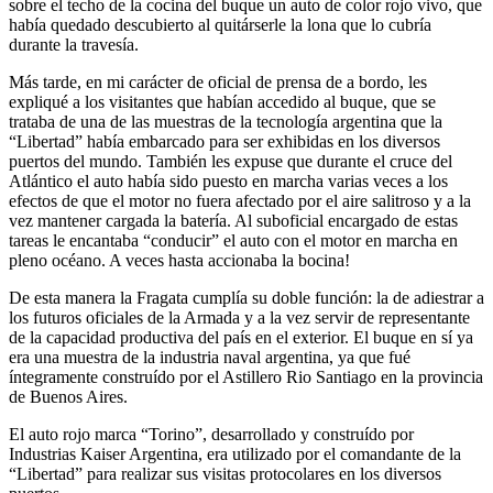
sobre el techo de la cocina del buque un auto de color rojo vivo, que
había quedado descubierto al quitárserle la lona que lo cubría
durante la travesía.
Más tarde, en mi carácter de oficial de prensa de a bordo, les
expliqué a los visitantes que habían accedido al buque, que se
trataba de una de las muestras de la tecnología argentina que la
Libertad
había embarcado para ser exhibidas en los diversos
puertos del mundo. También les expuse que durante el cruce del
Atlántico el auto había sido puesto en marcha varias veces a los
efectos de que el motor no fuera afectado por el aire salitroso y a la
vez mantener cargada la batería. Al suboficial encargado de estas
tareas le encantaba
conducir
el auto con el motor en marcha en
pleno océano. A veces hasta accionaba la bocina!
De esta manera la Fragata cumplía su doble función: la de adiestrar a
los futuros oficiales de la Armada y a la vez servir de representante
de la capacidad productiva del país en el exterior. El buque en sí ya
era una muestra de la industria naval argentina, ya que fué
íntegramente construído por el Astillero Rio Santiago en la provincia
de Buenos Aires.
El auto rojo marca
Torino
, desarrollado y construído por
Industrias Kaiser Argentina, era utilizado por el comandante de la
Libertad
para realizar sus visitas protocolares en los diversos