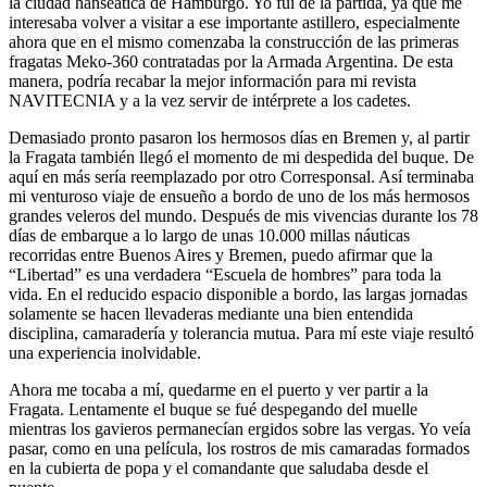
la ciudad hanseática de Hamburgo. Yo fuí de la partida, ya que me
interesaba volver a visitar a ese importante astillero, especialmente
ahora que en el mismo comenzaba la construcción de las primeras
fragatas Meko-360 contratadas por la Armada Argentina. De esta
manera, podría recabar la mejor información para mi revista
NAVITECNIA y a la vez servir de intérprete a los cadetes.
Demasiado pronto pasaron los hermosos días en Bremen y, al partir
la Fragata también llegó el momento de mi despedida del buque. De
aquí en más sería reemplazado por otro Corresponsal. Así terminaba
mi venturoso viaje de ensueño a bordo de uno de los más hermosos
grandes veleros del mundo. Después de mis vivencias durante los 78
días de embarque a lo largo de unas 10.000 millas náuticas
recorridas entre Buenos Aires y Bremen, puedo afirmar que la
Libertad
es una verdadera
Escuela de hombres
para toda la
vida. En el reducido espacio disponible a bordo, las largas jornadas
solamente se hacen llevaderas mediante una bien entendida
disciplina, camaradería y tolerancia mutua. Para mí este viaje resultó
una experiencia inolvidable.
Ahora me tocaba a mí, quedarme en el puerto y ver partir a la
Fragata. Lentamente el buque se fué despegando del muelle
mientras los gavieros permanecían ergidos sobre las vergas. Yo veía
pasar, como en una película, los rostros de mis camaradas formados
en la cubierta de popa y el comandante que saludaba desde el