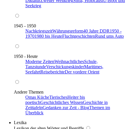
Diktatur
Zweiter Weltkrieg
Shoa, Holocaust
U-Boot und
Seekrieg
1945 - 1950
Nachkriegszeit
Währungsreform
40 Jahre DDR
1950 -
1970
1980 bis Heute
Fluchtgeschichten
Rund ums Auto
1950 - Heute
Moderne Zeiten
Weihnachtliches
Schule,
Tanzstunde
Verschickungskinder
Maritimes,
Seefahrt
Reiseberichte
Der vordere Orient
Andere Themen
Omas Küche
Tierisches
Heiter bis
poetisch
Geschichtliches Wissen
Geschichte in
Zeittafeln
Gedanken zur Zeit - Blog
Themen im
Überblick
Lexika
Lexikon der alten Wörter und Begriffe