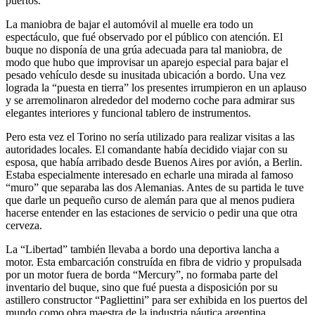
puertos.
La maniobra de bajar el automóvil al muelle era todo un
espectáculo, que fué observado por el público con atención. El
buque no disponía de una grúa adecuada para tal maniobra, de
modo que hubo que improvisar un aparejo especial para bajar el
pesado vehículo desde su inusitada ubicación a bordo. Una vez
lograda la
puesta en tierra
los presentes irrumpieron en un aplauso
y se arremolinaron alrededor del moderno coche para admirar sus
elegantes interiores y funcional tablero de instrumentos.
Pero esta vez el Torino no sería utilizado para realizar visitas a las
autoridades locales. El comandante había decidido viajar con su
esposa, que había arribado desde Buenos Aires por avión, a Berlin.
Estaba especialmente interesado en echarle una mirada al famoso
muro
que separaba las dos Alemanias. Antes de su partida le tuve
que darle un pequeño curso de alemán para que al menos pudiera
hacerse entender en las estaciones de servicio o pedir una que otra
cerveza.
La
Libertad
también llevaba a bordo una deportiva lancha a
motor. Esta embarcación construída en fibra de vidrio y propulsada
por un motor fuera de borda
Mercury
, no formaba parte del
inventario del buque, sino que fué puesta a disposición por su
astillero constructor
Pagliettini
para ser exhibida en los puertos del
mundo como obra maestra de la industria náutica argentina.