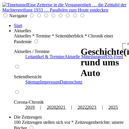
Eine Zeitreise in die Vergangenheit … die Zeittafel der
Machtergreifung 1933 … Parallelen zum Heute entdecken
Navigator
Start
Aktuelles
Aktuelles * Termine * Seitenüberblick * Chronik einer
Pandemie
z
Geschichte(
Aktuelles / Termine
Leitartikel & Termine
Aktuelle Mitteilungen
RSS-Feed
rund ums
Auto
Seitenübersicht
Sitemap
Impressum
Datenschutz
Corona-Chronik
2019
|
2020
2021
|
2022
2023
|
2025
Die Zeitzeugen
100 Zeitzeugen stellen sich vor * Zeitzeugenberichte; unsere
Bücher