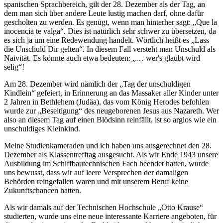
spanischen Sprachbereich, gilt der 28. Dezember als der Tag, an
dem man sich über andere Leute lustig machen darf, ohne dafür
gescholten zu werden. Es genügt, wenn man hinterher sagt:
Que la
inocencia te valga
. Dies ist natürlich sehr schwer zu übersetzen, da
es sich ja um eine Redewendung handelt. Wörtlich heißt es
Lass
die Unschuld Dir gelten
. In diesem Fall versteht man Unschuld als
Naivität. Es könnte auch etwa bedeuten:
… wer's glaubt wird
selig
!
Am 28. Dezember wird nämlich der
Tag der unschuldigen
Kindlein
gefeiert, in Erinnerung an das Massaker aller Kinder unter
2 Jahren in Bethlehem (Judäa), das vom König Herodes befohlen
wurde zur
Beseitigung
des neugeborenen Jesus aus Nazareth. Wer
also an diesem Tag auf einen Blödsinn reinfällt, ist so arglos wie ein
unschuldiges Kleinkind.
Meine Studienkameraden und ich haben uns ausgerechnet den 28.
Dezember als Klassentrefftag ausgesucht. Als wir Ende 1943 unsere
Ausbildung im Schiffbautechnischen Fach beendet hatten, wurde
uns bewusst, dass wir auf leere Versprechen der damaligen
Behörden reingefallen waren und mit unserem Beruf keine
Zukunftschancen hatten.
Als wir damals auf der Technischen Hochschule
Otto Krause
studierten, wurde uns eine neue interessante Karriere angeboten, für