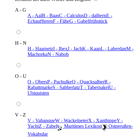
A - G
A - Aal
B - Baas
C - Calculus
D - dalbern
E -
Echauffieren
F - Fähe
G - Gabelfrühstück
H - N
H - Haarnetz
I - Ibex
J - Jach
K - Kaap
L - Laberdan
M -
Machorka
N - Nabob
O - U
O - Obers
P - Pachulke
Q - Quacksalber
R -
Rabattmarke
S - Sabberlatz
T - Tabernakel
U -
Ubiquisten
V - Z
V - Vabanque
W - Wackelpeter
X - Xanthippe
Y -
Yacht
Z - Zabel
️ Maritimes Lexikon
️ Ostpreußen-
Vokabular