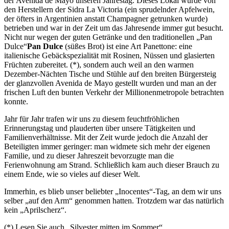
der Avenida de Mayo unseren Jahrestag. Dieses Lokal wurde von
den Herstellern der Sidra La Victoria (ein sprudelnder Apfelwein,
der öfters in Argentinien anstatt Champagner getrunken wurde)
betrieben und war in der Zeit um das Jahresende immer gut besucht.
Nicht nur wegen der guten Getränke und den traditionellen
Pan
Dulce
Pan Dulce
(süßes Brot) ist eine Art Panettone: eine
italienische Gebäckspezialität mit Rosinen, Nüssen und glasierten
Früchten zubereitet.
(*)
, sondern auch weil an den warmen
Dezember-Nächten Tische und Stühle auf den breiten Bürgersteig
der glanzvollen Avenida de Mayo gestellt wurden und man an der
frischen Luft den bunten Verkehr der Millionenmetropole betrachten
konnte.
Jahr für Jahr trafen wir uns zu diesem feuchtfröhlichen
Erinnerungstag und plauderten über unsere Tätigkeiten und
Familienverhältnisse. Mit der Zeit wurde jedoch die Anzahl der
Beteiligten immer geringer: man widmete sich mehr der eigenen
Familie, und zu dieser Jahreszeit bevorzugte man die
Ferienwohnung am Strand. Schließlich kam auch dieser Brauch zu
einem Ende, wie so vieles auf dieser Welt.
Immerhin, es blieb unser beliebter
Inocentes
-Tag, an dem wir uns
selber
auf den Arm
genommen hatten. Trotzdem war das natürlich
kein
Aprilscherz
.
(*) Lesen Sie auch
Silvester mitten im Sommer