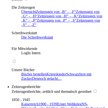
Die Zeitzeugen
Übersicht
Zeitzeugen von
B
–
F
Zeitzeugen von
G
–
H
Zeitzeugen von
H
–
K
Zeitzeugen von
K
–
P
Zeitzeugen von
P
–
S
Zeitzeugen von
S
–
Z
Schreibwerkstatt
Die Schreibwerkstatt
Für Mitwirkende
LogIn Intern
Unsere Bücher
Bücher bestellen
Kriegskinder
Schwarzbrot mit
Zucker
Dennoch gelacht…
Zeitzeugenberichte
Zeitzeugenberichte, zeitlich und thematisch geordnet
1850 - 1945
Kaiserreich
1900 - 1939
Erster Weltkrieg
NS-