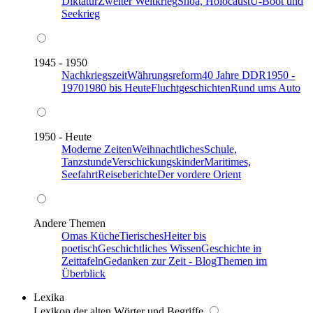
Diktatur
Zweiter Weltkrieg
Shoa, Holocaust
U-Boot und
Seekrieg
1945 - 1950
Nachkriegszeit
Währungsreform
40 Jahre DDR
1950 -
1970
1980 bis Heute
Fluchtgeschichten
Rund ums Auto
1950 - Heute
Moderne Zeiten
Weihnachtliches
Schule,
Tanzstunde
Verschickungskinder
Maritimes,
Seefahrt
Reiseberichte
Der vordere Orient
Andere Themen
Omas Küche
Tierisches
Heiter bis
poetisch
Geschichtliches Wissen
Geschichte in
Zeittafeln
Gedanken zur Zeit - Blog
Themen im
Überblick
Lexika
Lexikon der alten Wörter und Begriffe