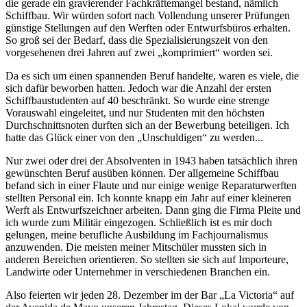
die gerade ein gravierender Fachkräftemangel bestand, nämlich
Schiffbau. Wir würden sofort nach Vollendung unserer Prüfungen
günstige Stellungen auf den Werften oder Entwurfsbüros erhalten.
So groß sei der Bedarf, dass die Spezialisierungszeit von den
vorgesehenen drei Jahren auf zwei
komprimiert
worden sei.
Da es sich um einen spannenden Beruf handelte, waren es viele, die
sich dafür beworben hatten. Jedoch war die Anzahl der ersten
Schiffbaustudenten auf 40 beschränkt. So wurde eine strenge
Vorauswahl eingeleitet, und nur Studenten mit den höchsten
Durchschnittsnoten durften sich an der Bewerbung beteiligen. Ich
hatte das Glück einer von den
Unschuldigen
zu werden...
Nur zwei oder drei der Absolventen in 1943 haben tatsächlich ihren
gewünschten Beruf ausüben können. Der allgemeine Schiffbau
befand sich in einer Flaute und nur einige wenige Reparaturwerften
stellten Personal ein. Ich konnte knapp ein Jahr auf einer kleineren
Werft als Entwurfszeichner arbeiten. Dann ging die Firma Pleite und
ich wurde zum Militär eingezogen. Schließlich ist es mir doch
gelungen, meine berufliche Ausbildung im Fachjournalismus
anzuwenden. Die meisten meiner Mitschüler mussten sich in
anderen Bereichen orientieren. So stellten sie sich auf Importeure,
Landwirte oder Unternehmer in verschiedenen Branchen ein.
Also feierten wir jeden 28. Dezember im der Bar
La Victoria
auf