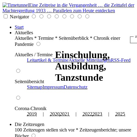
Eine Zeitreise in die Vergangenheit … die Zeittafel der
Machtergreifung 1933 … Parallelen zum Heute entdecken
Navigator
Start
Aktuelles
z
Aktuelles * Termine * Seitenüberblick * Chronik einer
Pandemie
Einschulung,
Aktuelles / Termine
Leitartikel & Termine
Aktuelle Mitteilungen
RSS-Feed
Ausbildung,
Tanzstunde
Seitenübersicht
Sitemap
Impressum
Datenschutz
Corona-Chronik
2019
|
2020
2021
|
2022
2023
|
2025
Die Zeitzeugen
100 Zeitzeugen stellen sich vor * Zeitzeugenberichte; unsere
Bücher