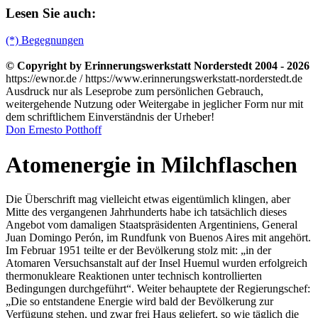
Lesen Sie auch:
(*) Begegnungen
© Copyright by Erinnerungswerkstatt Norderstedt 2004 - 2026
https://ewnor.de / https://www.erinnerungswerkstatt-norderstedt.de
Ausdruck nur als Leseprobe zum persönlichen Gebrauch,
weitergehende Nutzung oder Weitergabe in jeglicher Form nur mit
dem schriftlichem Einverständnis der Urheber!
Don Ernesto Potthoff
Atomenergie in Milchflaschen
Die Überschrift mag vielleicht etwas eigentümlich klingen, aber
Mitte des vergangenen Jahrhunderts habe ich tatsächlich dieses
Angebot vom damaligen Staatspräsidenten Argentiniens, General
Juan Domingo Perón, im Rundfunk von Buenos Aires mit angehört.
Im Februar 1951 teilte er der Bevölkerung stolz mit:
in der
Atomaren Versuchsanstalt auf der Insel Huemul wurden erfolgreich
thermonukleare Reaktionen unter technisch kontrollierten
Bedingungen durchgeführt
. Weiter behauptete der Regierungschef:
Die so entstandene Energie wird bald der Bevölkerung zur
Verfügung stehen, und zwar frei Haus geliefert, so wie täglich die