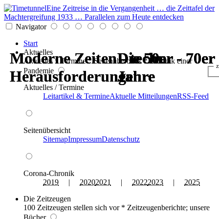
Eine Zeitreise in die Vergangenheit … die Zeittafel der
Machtergreifung 1933 … Parallelen zum Heute entdecken
Navigator
Start
Aktuelles
Moderne Zeiten - techn.
Moderne Zeiten - techn.
Die 50er - 70er
Die 50er - 70er
Die 50er - 70er
Die 50er - 70er
Aktuelles * Termine * Seitenüberblick * Chronik einer
z
Pandemie
Herausforderungen
Herausforderungen
Jahre
Jahre
Jahre
Jahre
Aktuelles / Termine
Leitartikel & Termine
Aktuelle Mitteilungen
RSS-Feed
Seitenübersicht
Sitemap
Impressum
Datenschutz
Corona-Chronik
2019
|
2020
2021
|
2022
2023
|
2025
Die Zeitzeugen
100 Zeitzeugen stellen sich vor * Zeitzeugenberichte; unsere
Bücher