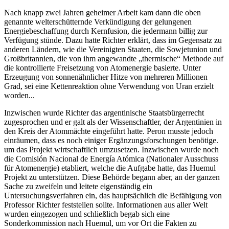
Nach knapp zwei Jahren geheimer Arbeit kam dann die oben
genannte welterschütternde Verkündigung der gelungenen
Energiebeschaffung durch Kernfusion, die jedermann billig zur
Verfügung stünde. Dazu hatte Richter erklärt, dass im Gegensatz zu
anderen Ländern, wie die Vereinigten Staaten, die Sowjetunion und
Großbritannien, die von ihm angewandte
thermische
Methode auf
die kontrollierte Freisetzung von Atomenergie basierte. Unter
Erzeugung von sonnenähnlicher Hitze von mehreren Millionen
Grad, sei eine Kettenreaktion ohne Verwendung von Uran erzielt
worden...
Inzwischen wurde Richter das argentinische Staatsbürgerrecht
zugesprochen und er galt als der Wissenschaftler, der Argentinien in
den Kreis der Atommächte eingeführt hatte. Peron musste jedoch
einräumen, dass es noch einiger Ergänzungsforschungen benötige.
um das Projekt wirtschaftlich umzusetzen. Inzwischen wurde noch
die Comisión Nacional de Energía Atómica (Nationaler Ausschuss
für Atomenergie) etabliert, welche die Aufgabe hatte, das Huemul
Projekt zu unterstützen. Diese Behörde begann aber, an der ganzen
Sache zu zweifeln und leitete eigenständig ein
Untersuchungsverfahren ein, das hauptsächlich die Befähigung von
Professor Richter feststellen sollte. Informationen aus aller Welt
wurden eingezogen und schließlich begab sich eine
Sonderkommission nach Huemul, um vor Ort die Fakten zu