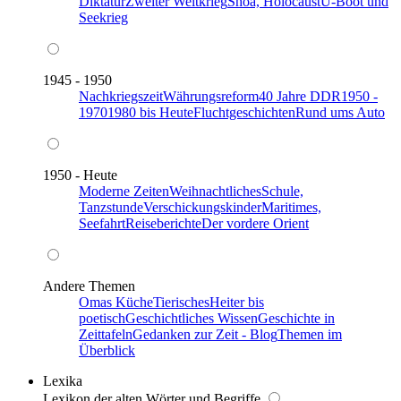
Diktatur
Zweiter Weltkrieg
Shoa, Holocaust
U-Boot und
Seekrieg
1945 - 1950
Nachkriegszeit
Währungsreform
40 Jahre DDR
1950 -
1970
1980 bis Heute
Fluchtgeschichten
Rund ums Auto
1950 - Heute
Moderne Zeiten
Weihnachtliches
Schule,
Tanzstunde
Verschickungskinder
Maritimes,
Seefahrt
Reiseberichte
Der vordere Orient
Andere Themen
Omas Küche
Tierisches
Heiter bis
poetisch
Geschichtliches Wissen
Geschichte in
Zeittafeln
Gedanken zur Zeit - Blog
Themen im
Überblick
Lexika
Lexikon der alten Wörter und Begriffe