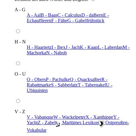
A - G
A - Aal
B - Baas
C - Calculus
D - dalbern
E -
Echauffieren
F - Fähe
G - Gabelfrühstück
H - N
H - Haarnetz
I - Ibex
J - Jach
K - Kaap
L - Laberdan
M -
Machorka
N - Nabob
O - U
O - Obers
P - Pachulke
Q - Quacksalber
R -
Rabattmarke
S - Sabberlatz
T - Tabernakel
U -
Ubiquisten
V - Z
V - Vabanque
W - Wackelpeter
X - Xanthippe
Y -
Yacht
Z - Zabel
️ Maritimes Lexikon
️ Ostpreußen-
Vokabular