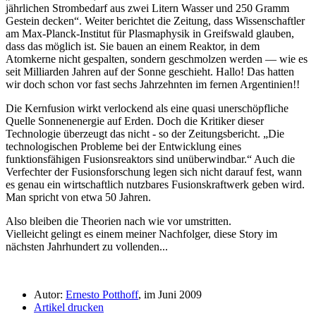
jährlichen Strombedarf aus zwei Litern Wasser und 250 Gramm
Gestein decken
. Weiter berichtet die Zeitung, dass Wissenschaftler
am Max-Planck-Institut für Plasmaphysik in Greifswald glauben,
dass das möglich ist. Sie bauen an einem Reaktor, in dem
Atomkerne nicht gespalten, sondern geschmolzen werden — wie es
seit Milliarden Jahren auf der Sonne geschieht. Hallo! Das hatten
wir doch schon vor fast sechs Jahrzehnten im fernen Argentinien!!
Die Kernfusion wirkt verlockend als eine quasi unerschöpfliche
Quelle Sonnenenergie auf Erden. Doch die Kritiker dieser
Technologie überzeugt das nicht - so der Zeitungsbericht.
Die
technologischen Probleme bei der Entwicklung eines
funktionsfähigen Fusionsreaktors sind unüberwindbar.
Auch die
Verfechter der Fusionsforschung legen sich nicht darauf fest, wann
es genau ein wirtschaftlich nutzbares Fusionskraftwerk geben wird.
Man spricht von etwa 50 Jahren.
Also bleiben die Theorien nach wie vor umstritten.
Vielleicht gelingt es einem meiner Nachfolger, diese Story im
nächsten Jahrhundert zu vollenden...
Autor:
Ernesto Potthoff
, im Juni 2009
Artikel drucken