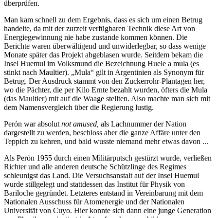
überprüfen.
Man kam schnell zu dem Ergebnis, dass es sich um einen Betrug
handelte, da mit der zurzeit verfügbaren Technik diese Art von
Energiegewinnung nie habe zustande kommen können. Die
Berichte waren überwältigend und unwiderlegbar, so dass wenige
Monate später das Projekt abgeblasen wurde. Seitdem bekam die
Insel Huemul im Volksmund die Bezeichnung Huele a mula (es
stinkt nach Maultier).
Mula
gilt in Argentinien als Synonym für
Betrug. Der Ausdruck stammt von den Zuckerrohr-Plantagen her,
wo die Pächter, die per Kilo Ernte bezahlt wurden, öfters die Mula
(das Maultier) mit auf die Waage stellten. Also machte man sich mit
dem Namensvergleich über die Regierung lustig.
Perón war absolut
not amused,
als Lachnummer der Nation
dargestellt zu werden, beschloss aber die ganze Affäre unter den
Teppich zu kehren, und bald wusste niemand mehr etwas davon ...
Als Perón 1955 durch einen Militärputsch gestürzt wurde, verließen
Richter und alle anderen deutsche Schützlinge des Regimes
schleunigst das Land. Die Versuchsanstalt auf der Insel Huemul
wurde stillgelegt und stattdessen das Institut für Physik von
Bariloche gegründet. Letzteres entstand in Vereinbarung mit dem
Nationalen Ausschuss für Atomenergie und der Nationalen
Universität von Cuyo. Hier konnte sich dann eine junge Generation