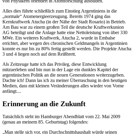
von Physikern orientiert in Atomforschung ausbilden.
Alles dies führte schließlich zum Einstieg Argentiniens in die
normale
Atomenergieerzeugung. Bereits 1974 ging das
Kernkraftwerk Atucha (in der Nähe der Stadt Rosario) in Betrieb.
Am Bau war zu einem großen Teil die deutsche Kraftwerkunion
AG beteiligt und die Anlage hatte eine Nettoleistung von über 330
MWe. Ein weiteres Kraftwerk, Atucha 2, wurde in Embalse
errichtet, aber wegen des chronischen Geldmangels in Argentinien
konnte es nur bis zu 80% fertig gestellt werden. Die Projekte Atucha
3 und 4 liegen noch auf dem Reißbrett.
Als Zeitzeuge hatte ich das Privileg, diese Entwicklung
mitzuerleben und bin nun in der Lage ein dunkles Kapitel der
argentinischen Politik an die neuen Generationen weiterzugeben.
Dachte ich! Dann las ich zu meiner Überraschung in den heutigen
Medien, dass mit kleinen Veränderungen alles wieder von Vorne
anfängt....
Erinnerung an die Zukunft
Tatsächlich steht im Hamburger Abendblatt vom 22. Mai 2009
(genau an meinem 85. Geburtstag) folgendes:
Man stelle sich vor, ein Durchschnittshaushalt würde seinen