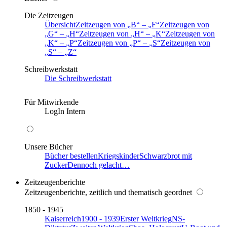
Die Zeitzeugen
Übersicht
Zeitzeugen von
B
–
F
Zeitzeugen von
G
–
H
Zeitzeugen von
H
–
K
Zeitzeugen von
K
–
P
Zeitzeugen von
P
–
S
Zeitzeugen von
S
–
Z
Schreibwerkstatt
Die Schreibwerkstatt
Für Mitwirkende
LogIn Intern
Unsere Bücher
Bücher bestellen
Kriegskinder
Schwarzbrot mit
Zucker
Dennoch gelacht…
Zeitzeugenberichte
Zeitzeugenberichte, zeitlich und thematisch geordnet
1850 - 1945
Kaiserreich
1900 - 1939
Erster Weltkrieg
NS-