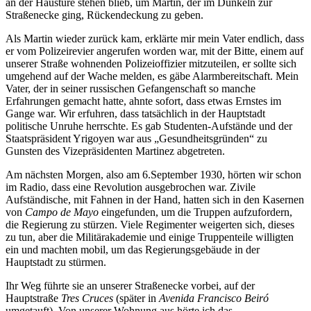
an der Haustüre stehen blieb, um Martin, der im Dunkeln zur
Straßenecke ging, Rückendeckung zu geben.
Als Martin wieder zurück kam, erklärte mir mein Vater endlich, dass
er vom Polizeirevier angerufen worden war, mit der Bitte, einem auf
unserer Straße wohnenden Polizeioffizier mitzuteilen, er sollte sich
umgehend auf der Wache melden, es gäbe Alarmbereitschaft. Mein
Vater, der in seiner russischen Gefangenschaft so manche
Erfahrungen gemacht hatte, ahnte sofort, dass etwas Ernstes im
Gange war. Wir erfuhren, dass tatsächlich in der Hauptstadt
politische Unruhe herrschte. Es gab Studenten-Aufstände und der
Staatspräsident Yrigoyen war aus
Gesundheitsgründen
zu
Gunsten des Vizepräsidenten Martinez abgetreten.
Am nächsten Morgen, also am 6.September 1930, hörten wir schon
im Radio, dass eine Revolution ausgebrochen war. Zivile
Aufständische, mit Fahnen in der Hand, hatten sich in den Kasernen
von
Campo de Mayo
eingefunden, um die Truppen aufzufordern,
die Regierung zu stürzen. Viele Regimenter weigerten sich, dieses
zu tun, aber die Militärakademie und einige Truppenteile willigten
ein und machten mobil, um das Regierungsgebäude in der
Hauptstadt zu stürmen.
Ihr Weg führte sie an unserer Straßenecke vorbei, auf der
Hauptstraße
Tres Cruces
(später in
Avenida Francisco Beiró
umgetauft). Von unserer Wohnung aus hörte ich das