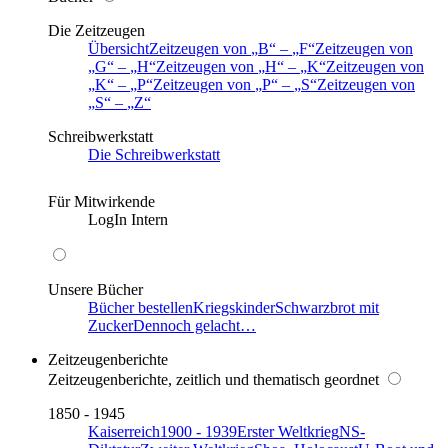
Die Zeitzeugen
Übersicht
Zeitzeugen von
B
–
F
Zeitzeugen von
G
–
H
Zeitzeugen von
H
–
K
Zeitzeugen von
K
–
P
Zeitzeugen von
P
–
S
Zeitzeugen von
S
–
Z
Schreibwerkstatt
Die Schreibwerkstatt
Für Mitwirkende
LogIn Intern
Unsere Bücher
Bücher bestellen
Kriegskinder
Schwarzbrot mit
Zucker
Dennoch gelacht…
Zeitzeugenberichte
Zeitzeugenberichte, zeitlich und thematisch geordnet
1850 - 1945
Kaiserreich
1900 - 1939
Erster Weltkrieg
NS-