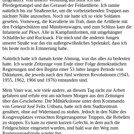
Pferdegetrampel und das Gerassel der Feldartillerie. Ich rannte
natürlich bis zur Straßenecke, um die vorbeiziehenden Truppen aus
nächster Nähe anzusehen. Noch nie hatte ich so viele Soldaten
gesehen. Vorneweg, die Kavallerie im Trab, dann die Artillerie mit
den Feldgeschützen und Munitionswagen, und zum Schluss kam die
Infanterie auf Pkws. Alle in Kampfuniformen, mit umgehängter
Schlafdecke und Rucksack. Für mich und die anderen Jungen
unserer Straße war das ein außergewöhnliches Spektakel, dass ich
bis heute noch in Erinnerung habe.
Natürlich hatte ich damals keine Ahnung, was das alles zu bedeuten
hatte. Ich wurde Zeitzeuge vom Ende einer Folge demokratischen
Regierungen und den Beginn einer 53 Jahre langen Periode von
Diktaturen, die jeweils nach den fünf weiteren Revolutionen (1943,
1955, 1962, 1966 und 1976) entstanden sind.
Mein Vater war, wie viele andere, an diesem Tag nicht zur Arbeit
gefahren und erfuhr erst am nächsten Morgen aus den Zeitungen
über das Geschehene. Die Militärkolonne unter dem Kommando
von General José Felix Uriburu, hatte sich dem Stadtzentrum
genähert, ohne auf Widerstand zu stoßen. Jedoch in den Nähe des
Kongressplatzes versuchten Regierungstreue Truppen, die Rebellen
zu stoppen. Es kam zu einem kurzen Gefecht, in dem auch die
Feldgeschütze eingesetzt wurden, und bald war der Weg zum
Regierungsgebäude wieder frei.