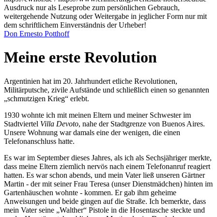
Ausdruck nur als Leseprobe zum persönlichen Gebrauch,
weitergehende Nutzung oder Weitergabe in jeglicher Form nur mit
dem schriftlichem Einverständnis der Urheber!
Don Ernesto Potthoff
Meine erste Revolution
Argentinien hat im 20. Jahrhundert etliche Revolutionen,
Militärputsche, zivile Aufstände und schließlich einen so genannten
schmutzigen Krieg
erlebt.
1930 wohnte ich mit meinen Eltern und meiner Schwester im
Stadtviertel
Villa Devoto
, nahe der Stadtgrenze von Buenos Aires.
Unsere Wohnung war damals eine der wenigen, die einen
Telefonanschluss hatte.
Es war im September dieses Jahres, als ich als Sechsjähriger merkte,
dass meine Eltern ziemlich nervös nach einem Telefonanruf reagiert
hatten. Es war schon abends, und mein Vater ließ unseren Gärtner
Martin - der mit seiner Frau Teresa (unser Dienstmädchen) hinten im
Gartenhäuschen wohnte - kommen. Er gab ihm geheime
Anweisungen und beide gingen auf die Straße. Ich bemerkte, dass
mein Vater seine
Walther
Pistole in die Hosentasche steckte und