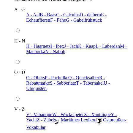
A - G
A - Aal
B - Baas
C - Calculus
D - dalbern
E -
Echauffieren
F - Fähe
G - Gabelfrühstück
H - N
H - Haarnetz
I - Ibex
J - Jach
K - Kaap
L - Laberdan
M -
Machorka
N - Nabob
O - U
O - Obers
P - Pachulke
Q - Quacksalber
R -
Rabattmarke
S - Sabberlatz
T - Tabernakel
U -
Ubiquisten
V - Z
V - Vabanque
W - Wackelpeter
X - Xanthippe
Y -
Yacht
Z - Zabel
️ Maritimes Lexikon
️ Ostpreußen-
Vokabular