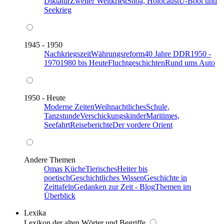
Diktatur
Zweiter Weltkrieg
Shoa, Holocaust
U-Boot und
Seekrieg
1945 - 1950
Nachkriegszeit
Währungsreform
40 Jahre DDR
1950 -
1970
1980 bis Heute
Fluchtgeschichten
Rund ums Auto
1950 - Heute
Moderne Zeiten
Weihnachtliches
Schule,
Tanzstunde
Verschickungskinder
Maritimes,
Seefahrt
Reiseberichte
Der vordere Orient
Andere Themen
Omas Küche
Tierisches
Heiter bis
poetisch
Geschichtliches Wissen
Geschichte in
Zeittafeln
Gedanken zur Zeit - Blog
Themen im
Überblick
Lexika
Lexikon der alten Wörter und Begriffe