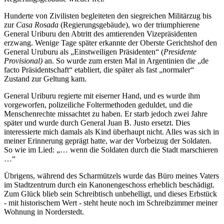
Hunderte von Zivilisten begleiteten den siegreichen Militärzug bis
zur
Casa Rosada
(Regierungsgebäude), wo der triumphierene
General Uriburu den Abtritt des amtierenden Vizepräsidenten
erzwang. Wenige Tage später erkannte der Oberste Gerichtshof den
General Uruburu als
Einstweiligen Präsidenten
(
Presidente
Provisional)
an. So wurde zum ersten Mal in Argentinien die
de
facto Präsidentschaft
etabliert, die später als fast
normaler
Zustand zur Geltung kam.
General Uriburu regierte mit eiserner Hand, und es wurde ihm
vorgeworfen, polizeiliche Foltermethoden geduldet, und die
Menschenrechte missachtet zu haben. Er starb jedoch zwei Jahre
später und wurde durch General Juan B. Justo ersetzt. Dies
interessierte mich damals als Kind überhaupt nicht. Alles was sich in
meiner Erinnerung geprägt hatte, war der Vorbeizug der Soldaten.
So wie im Lied:
… wenn die Soldaten durch die Stadt marschieren
…
Übrigens, während des Scharmützels wurde das Büro meines Vaters
im Stadtzentrum durch ein Kanonengeschoss erheblich beschädigt.
Zum Glück blieb sein Schreibtisch unbehelligt, und dieses Erbstück
- mit historischem Wert - steht heute noch im Schreibzimmer meiner
Wohnung in Norderstedt.