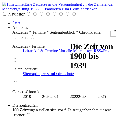
Eine Zeitreise in die Vergangenheit … die Zeittafel der
Machtergreifung 1933 … Parallelen zum Heute entdecken
Navigator
Start
Aktuelles
z
Aktuelles * Termine * Seitenüberblick * Chronik einer
Pandemie
Die Zeit von
Aktuelles / Termine
Leitartikel & Termine
Aktuelle Mitteilungen
RSS-Feed
1900 bis
1939
Seitenübersicht
Sitemap
Impressum
Datenschutz
Corona-Chronik
2019
|
2020
2021
|
2022
2023
|
2025
Die Zeitzeugen
100 Zeitzeugen stellen sich vor * Zeitzeugenberichte; unsere
Bücher