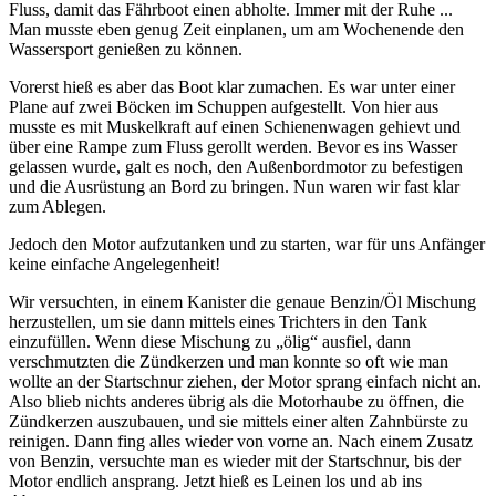
Fluss, damit das Fährboot einen abholte. Immer mit der Ruhe ...
Man musste eben genug Zeit einplanen, um am Wochenende den
Wassersport genießen zu können.
Vorerst hieß es aber das Boot klar zumachen. Es war unter einer
Plane auf zwei Böcken im Schuppen aufgestellt. Von hier aus
musste es mit Muskelkraft auf einen Schienenwagen gehievt und
über eine Rampe zum Fluss gerollt werden. Bevor es ins Wasser
gelassen wurde, galt es noch, den Außenbordmotor zu befestigen
und die Ausrüstung an Bord zu bringen. Nun waren wir fast klar
zum Ablegen.
Jedoch den Motor aufzutanken und zu starten, war für uns Anfänger
keine einfache Angelegenheit!
Wir versuchten, in einem Kanister die genaue Benzin/Öl Mischung
herzustellen, um sie dann mittels eines Trichters in den Tank
einzufüllen. Wenn diese Mischung zu
ölig
ausfiel, dann
verschmutzten die Zündkerzen und man konnte so oft wie man
wollte an der Startschnur ziehen, der Motor sprang einfach nicht an.
Also blieb nichts anderes übrig als die Motorhaube zu öffnen, die
Zündkerzen auszubauen, und sie mittels einer alten Zahnbürste zu
reinigen. Dann fing alles wieder von vorne an. Nach einem Zusatz
von Benzin, versuchte man es wieder mit der Startschnur, bis der
Motor endlich ansprang. Jetzt hieß es Leinen los und ab ins