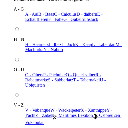
A - G
A - Aal
B - Baas
C - Calculus
D - dalbern
E -
Echauffieren
F - Fähe
G - Gabelfrühstück
H - N
H - Haarnetz
I - Ibex
J - Jach
K - Kaap
L - Laberdan
M -
Machorka
N - Nabob
O - U
O - Obers
P - Pachulke
Q - Quacksalber
R -
Rabattmarke
S - Sabberlatz
T - Tabernakel
U -
Ubiquisten
V - Z
V - Vabanque
W - Wackelpeter
X - Xanthippe
Y -
Yacht
Z - Zabel
️ Maritimes Lexikon
️ Ostpreußen-
Vokabular