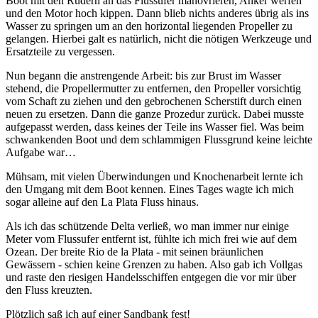
Boot mit den Rudern an das Flussufer manövrieren, Anker werfen
und den Motor hoch kippen. Dann blieb nichts anderes übrig als ins
Wasser zu springen um an den horizontal liegenden Propeller zu
gelangen. Hierbei galt es natürlich, nicht die nötigen Werkzeuge und
Ersatzteile zu vergessen.
Nun begann die anstrengende Arbeit: bis zur Brust im Wasser
stehend, die Propellermutter zu entfernen, den Propeller vorsichtig
vom Schaft zu ziehen und den gebrochenen Scherstift durch einen
neuen zu ersetzen. Dann die ganze Prozedur zurück. Dabei musste
aufgepasst werden, dass keines der Teile ins Wasser fiel. Was beim
schwankenden Boot und dem schlammigen Flussgrund keine leichte
Aufgabe war…
Mühsam, mit vielen Überwindungen und Knochenarbeit lernte ich
den Umgang mit dem Boot kennen. Eines Tages wagte ich mich
sogar alleine auf den La Plata Fluss hinaus.
Als ich das schützende Delta verließ, wo man immer nur einige
Meter vom Flussufer entfernt ist, fühlte ich mich frei wie auf dem
Ozean. Der breite Rio de la Plata - mit seinen bräunlichen
Gewässern - schien keine Grenzen zu haben. Also gab ich Vollgas
und raste den riesigen Handelsschiffen entgegen die vor mir über
den Fluss kreuzten.
Plötzlich saß ich auf einer Sandbank fest!