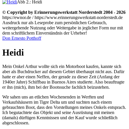
Abb 2.: Heidi
© Copyright by Erinnerungswerkstatt Norderstedt 2004 - 2026
https://ewnor.de / https://www.erinnerungswerkstatt-norderstedt.de
Ausdruck nur als Leseprobe zum persönlichen Gebrauch,
weitergehende Nutzung oder Weitergabe in jeglicher Form nur mit
dem schriftlichem Einverständnis der Urheber!
Don Ernesto Potthoff
Heidi
Mein Onkel Arthur wollte sich ein Motorboot kaufen, kannte sich
aber als Buchdrucker auf diesem Gebiet überhaupt nicht aus. Dafür
hatte er aber einen Neffen, der gerade zu dieser Zeit (Anfang der
1940er Jahre) Schiffbau in Buenos Aires studierte. Also beauftragte
er ihn (mich), ihm bei der Bootssuche fachlich beizustehen.
Wir sahen uns an etlichen Wochenenden in Werften und
Verkaufshäusern im Tigre Delta um und suchten nach einem
gebrauchten Boot, dass den Vorstellungen meines Onkels entsprach.
Ich begutachtete das Objekt und seine Ausrüstung mit meinen
(damals) dürftigen Kenntnissen und der Kauf wurde schließlich
abgeschlossen.