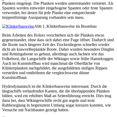
Planken eingelegt. Die Planken werden untereinander vernietet. Als
Spanten werden entweder eingebogene Spanten oder feste Spanten
verwendet, bei denen für jede Planke eine entsprechende
treppenförmige Aussparung vorhanden sein muss.
Abb 1.:Klinkerbauweise im Bootsbau
Beim Arbeiten des Holzes verschieben sich die Planken etwas
gegeneinander, ohne dass sich dabei eine Fuge öffnet. Dadurch sind
die Boote nach längerer Zeit des Trockenliegens schneller wieder
dicht als kraweelbeplankte Boote. Daher wurden besonders Dinghis
und Rettungsboote so gebaut, allerdings auch Jachten wie das
Folkeboot, die Langschiffe der Wikinger sowie frühe Hansekoggen.
Auch im Kunststoffbau wird manchmal die Oberfläche von
Klinkerplanken nachgebildet, die ausgebildeten stufigen Rippen
versteifen und entdröhnen die vergleichsweise dünne
Kunststoffhaut.
Hydrodynamisch ist die Klinkerbauweise interessant. Durch die
längsschiffs verlaufenden Kanten, die die überlappenden Planken
bilden, wird ein erhöhtes Maß an Seitenführung erreicht. Dies trug
dazu bei, dass Wikingerschiffe recht gut segeln und trotz
Rahbeseglung in begrenztem Umfang sogar kreuzen konnten, wie
Versuche mit Nachbauten gezeigt haben.