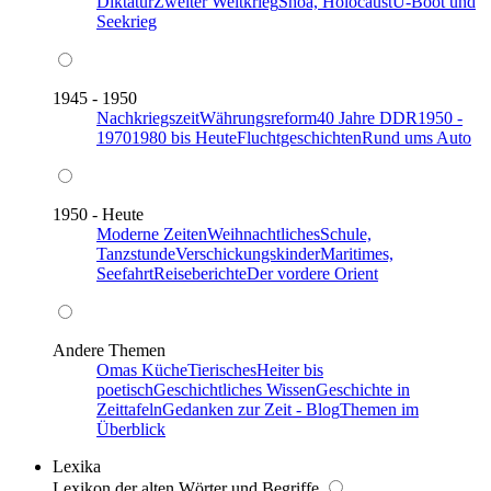
Diktatur
Zweiter Weltkrieg
Shoa, Holocaust
U-Boot und
Seekrieg
1945 - 1950
Nachkriegszeit
Währungsreform
40 Jahre DDR
1950 -
1970
1980 bis Heute
Fluchtgeschichten
Rund ums Auto
1950 - Heute
Moderne Zeiten
Weihnachtliches
Schule,
Tanzstunde
Verschickungskinder
Maritimes,
Seefahrt
Reiseberichte
Der vordere Orient
Andere Themen
Omas Küche
Tierisches
Heiter bis
poetisch
Geschichtliches Wissen
Geschichte in
Zeittafeln
Gedanken zur Zeit - Blog
Themen im
Überblick
Lexika
Lexikon der alten Wörter und Begriffe