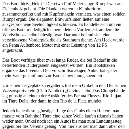
Das Boot hieß
Heidi
. Der etwa fünf Meter lange Rumpf war aus
Eichenholz gebaut. Die Planken waren in Klinkerform
zusammengefügt und mit Kupfernägeln vernietet, was einen soliden
Rumpf ergab. Die eleganten Entwurfslinien ließen auf eine
ausgesprochene Seetüchtigkeit schließen. Es handelte sich um ein
offenes Boot mit lediglich einem kleinen Vorderdeck an dem die
Windschutzscheibe befestigt war. Darunter befand sich eine
verschlossene Vorderpiek die als Stauraum diente. Am Heck wurde
ein Penta Außenbord Motor mit einer Leistung von 12 PS
angebracht.
Das Boot verfügte über zwei lange Ruder, die bei Bedarf in die
betreffenden Rudergabeln eingesetzt wurden. Ein Bootshaken
ergänzte das Inventar. Den vorschriftsmäßigen Anker hat später
mein Vater gekauft und zur Bootseinweihung spendiert.
Um einen Liegeplatz zu ergattern, trat mein Onkel in den Deutschen
Wassersportverein (Club Nautico)
Gaviota
ein. Das Clubgebäude
lag günstig an einem der Ausläufer des Paraná Flusses, Rio Lujan,
im Tigre Delta, der dann in den Rio de la Plata mündet.
Jedoch hatte diese
günstige
Lage des Clubs einen Haken: man
musste vom Bahnhof Tigre eine ganze Weile laufen (damals hatten
weder mein Onkel noch ich ein Auto) bis man zum Landungssteg
gegenüber des Vereins gelang. Von hier aus rief man dann über den