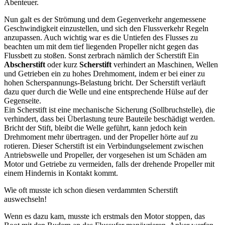
Abenteuer.
Nun galt es der Strömung und dem Gegenverkehr angemessene
Geschwindigkeit einzustellen, und sich den Flussverkehr Regeln
anzupassen. Auch wichtig war es die Untiefen des Flusses zu
beachten um mit dem tief liegenden Propeller nicht gegen das
Flussbett zu stoßen. Sonst zerbrach nämlich der
Scherstift
Ein
Abscherstift
oder kurz
Scherstift
verhindert an Maschinen, Wellen
und Getrieben ein zu hohes Drehmoment, indem er bei einer zu
hohen Scherspannungs-Belastung bricht. Der Scherstift verläuft
dazu quer durch die Welle und eine entsprechende Hülse auf der
Gegenseite.
Ein Scherstift ist eine mechanische Sicherung (Sollbruchstelle), die
verhindert, dass bei Überlastung teure Bauteile beschädigt werden.
Bricht der Stift, bleibt die Welle geführt, kann jedoch kein
Drehmoment mehr übertragen.
und der Propeller hörte auf zu
rotieren. Dieser Scherstift ist ein Verbindungselement zwischen
Antriebswelle und Propeller, der vorgesehen ist um Schäden am
Motor und Getriebe zu vermeiden, falls der drehende Propeller mit
einem Hindernis in Kontakt kommt.
Wie oft musste ich schon diesen verdammten Scherstift
auswechseln!
Wenn es dazu kam, musste ich erstmals den Motor stoppen, das