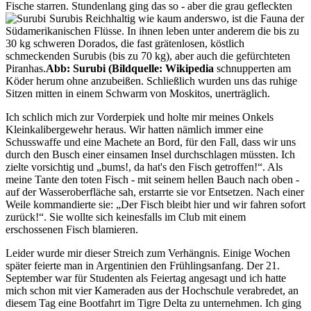
Fische starren. Stundenlang ging das so - aber die grau gefleckten
Surubis
Reichhaltig wie kaum anderswo, ist die Fauna der
Südamerikanischen Flüsse. In ihnen leben unter anderem die bis zu
30 kg schweren Dorados, die fast grätenlosen, köstlich
schmeckenden Surubis (bis zu 70 kg), aber auch die gefürchteten
Piranhas.
Abb: Surubi (Bildquelle: Wikipedia
schnupperten am
Köder herum ohne anzubeißen. Schließlich wurden uns das ruhige
Sitzen mitten in einem Schwarm von Moskitos, unerträglich.
Ich schlich mich zur Vorderpiek und holte mir meines Onkels
Kleinkalibergewehr heraus. Wir hatten nämlich immer eine
Schusswaffe und eine Machete an Bord, für den Fall, dass wir uns
durch den Busch einer einsamen Insel durchschlagen müssten. Ich
zielte vorsichtig und
bums!, da hat's den Fisch getroffen!
. Als
meine Tante den toten Fisch - mit seinem hellen Bauch nach oben -
auf der Wasseroberfläche sah, erstarrte sie vor Entsetzen. Nach einer
Weile kommandierte sie:
Der Fisch bleibt hier und wir fahren sofort
zurück!
. Sie wollte sich keinesfalls im Club mit einem
erschossenen Fisch blamieren.
Leider wurde mir dieser Streich zum Verhängnis. Einige Wochen
später feierte man in Argentinien den Frühlingsanfang. Der 21.
September war für Studenten als Feiertag angesagt und ich hatte
mich schon mit vier Kameraden aus der Hochschule verabredet, an
diesem Tag eine Bootfahrt im Tigre Delta zu unternehmen. Ich ging