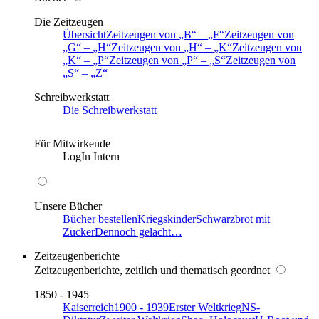
Die Zeitzeugen
Übersicht
Zeitzeugen von
B
–
F
Zeitzeugen von
G
–
H
Zeitzeugen von
H
–
K
Zeitzeugen von
K
–
P
Zeitzeugen von
P
–
S
Zeitzeugen von
S
–
Z
Schreibwerkstatt
Die Schreibwerkstatt
Für Mitwirkende
LogIn Intern
Unsere Bücher
Bücher bestellen
Kriegskinder
Schwarzbrot mit
Zucker
Dennoch gelacht…
Zeitzeugenberichte
Zeitzeugenberichte, zeitlich und thematisch geordnet
1850 - 1945
Kaiserreich
1900 - 1939
Erster Weltkrieg
NS-