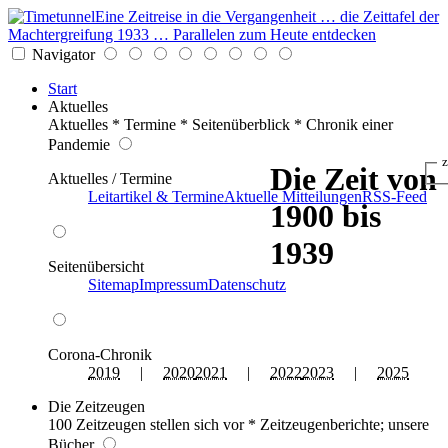
Eine Zeitreise in die Vergangenheit … die Zeittafel der
Machtergreifung 1933 … Parallelen zum Heute entdecken
Navigator
Start
Aktuelles
Aktuelles * Termine * Seitenüberblick * Chronik einer
Pandemie
z
Die Zeit von
Aktuelles / Termine
Leitartikel & Termine
Aktuelle Mitteilungen
RSS-Feed
1900 bis
1939
Seitenübersicht
Sitemap
Impressum
Datenschutz
Corona-Chronik
2019
|
2020
2021
|
2022
2023
|
2025
Die Zeitzeugen
100 Zeitzeugen stellen sich vor * Zeitzeugenberichte; unsere
Bücher