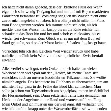
Ich hatte nicht daran gedacht, dass der
breiteste Fluss der Welt
eigentlich sehr wenig Tiefgang hat und nur auf mit Bojen markierten
Fahrrinnen befahrbar ist. Vorsichtig stieg ich ins Wasser, nicht ohne
zuvor mich angeleint zu haben. Ich wollte ja nicht mitten im Fluss
vom Boot getrennt werden. Ich staunte nicht schlecht, als ich
merkte, dass das Wasser mir knapp bis an die Knie reichte. Ich
schaukelte das Boot hin und her und schob es rückwärts, bis es
wieder frei schwamm. Zum Glück war es nur mit dem Bug auf
Sand gelaufen, so dass der Motor keinen Schaden abgekriegt hatte.
Vorsichtig fuhr ich den gleichen Weg wieder zurück und habe
natürlich im Club kein Wort von diesem peinlichen Zwischenfall
erwähnt.
Alles verlief soweit gut, mein Onkel und ich hatten an vielen
Wochenenden viel Spaß mit der
Heidi
, bis meine Tante sich
entschloss auch an unseren Bootsfahrten Teilzunehmen. Sie wollte
nämlich angeln. Das bedeutete im Clubhaus zu übernachten, um am
nächsten Tag, ganz in der Frühe das Boot klar zu machen. Man
sollte ja schon vor Tagesanbruch am Angelplatz, mitten im Schilf bei
der Flussmündung, sein. Dann setzte sich Tante Lisa gemütlich ans
Heck mit der Angelrute in der Hand und wartete auf ihren Fang.
Mein Onkel und ich mussten uns derweil ganz still verhalten und
wie blöd auf die knapp unter der Wasseroberfläche schwimmenden