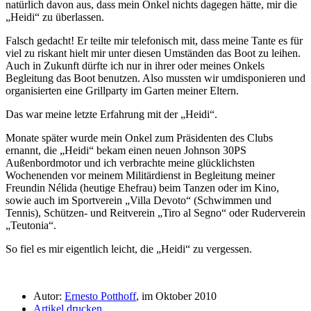
natürlich davon aus, dass mein Onkel nichts dagegen hätte, mir die
Heidi
zu überlassen.
Falsch gedacht! Er teilte mir telefonisch mit, dass meine Tante es für
viel zu riskant hielt mir unter diesen Umständen das Boot zu leihen.
Auch in Zukunft dürfte ich nur in ihrer oder meines Onkels
Begleitung das Boot benutzen. Also mussten wir umdisponieren und
organisierten eine Grillparty im Garten meiner Eltern.
Das war meine letzte Erfahrung mit der
Heidi
.
Monate später wurde mein Onkel zum Präsidenten des Clubs
ernannt, die
Heidi
bekam einen neuen Johnson 30PS
Außenbordmotor und ich verbrachte meine glücklichsten
Wochenenden vor meinem Militärdienst in Begleitung meiner
Freundin Nélida (heutige Ehefrau) beim Tanzen oder im Kino,
sowie auch im Sportverein
Villa Devoto
(Schwimmen und
Tennis), Schützen- und Reitverein
Tiro al Segno
oder Ruderverein
Teutonia
.
So fiel es mir eigentlich leicht, die
Heidi
zu vergessen.
Autor:
Ernesto Potthoff
, im Oktober 2010
Artikel drucken