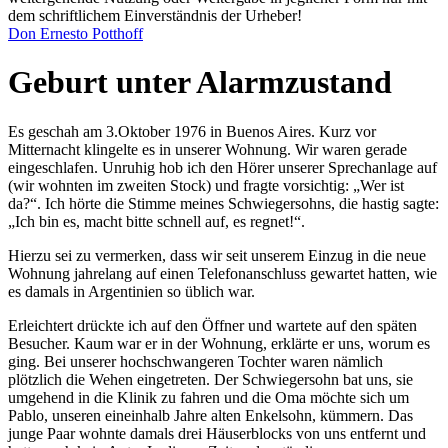
dem schriftlichem Einverständnis der Urheber!
Don Ernesto Potthoff
Geburt unter Alarmzustand
Es geschah am 3.Oktober 1976 in Buenos Aires. Kurz vor
Mitternacht klingelte es in unserer Wohnung. Wir waren gerade
eingeschlafen. Unruhig hob ich den Hörer unserer Sprechanlage auf
(wir wohnten im zweiten Stock) und fragte vorsichtig:
Wer ist
da?
. Ich hörte die Stimme meines Schwiegersohns, die hastig sagte:
Ich bin es, macht bitte schnell auf, es regnet!
.
Hierzu sei zu vermerken, dass wir seit unserem Einzug in die neue
Wohnung jahrelang auf einen Telefonanschluss gewartet hatten, wie
es damals in Argentinien so üblich war.
Erleichtert drückte ich auf den Öffner und wartete auf den späten
Besucher. Kaum war er in der Wohnung, erklärte er uns, worum es
ging. Bei unserer hochschwangeren Tochter waren nämlich
plötzlich die Wehen eingetreten. Der Schwiegersohn bat uns, sie
umgehend in die Klinik zu fahren und die Oma möchte sich um
Pablo, unseren eineinhalb Jahre alten Enkelsohn, kümmern. Das
junge Paar wohnte damals drei Häuserblocks von uns entfernt und