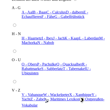
A - G
A - Aal
B - Baas
C - Calculus
D - dalbern
E -
Echauffieren
F - Fähe
G - Gabelfrühstück
H - N
H - Haarnetz
I - Ibex
J - Jach
K - Kaap
L - Laberdan
M -
Machorka
N - Nabob
O - U
O - Obers
P - Pachulke
Q - Quacksalber
R -
Rabattmarke
S - Sabberlatz
T - Tabernakel
U -
Ubiquisten
V - Z
V - Vabanque
W - Wackelpeter
X - Xanthippe
Y -
Yacht
Z - Zabel
️ Maritimes Lexikon
️ Ostpreußen-
Vokabular