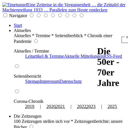
Eine Zeitreise in die Vergangenheit … die Zeittafel der
Machtergreifung 1933 … Parallelen zum Heute entdecken
Navigator
Start
Aktuelles
Aktuelles * Termine * Seitenüberblick * Chronik einer
z
Pandemie
Die
Aktuelles / Termine
Leitartikel & Termine
Aktuelle Mitteilungen
RSS-Feed
50er -
70er
Seitenübersicht
Jahre
Sitemap
Impressum
Datenschutz
Corona-Chronik
2019
|
2020
2021
|
2022
2023
|
2025
Die Zeitzeugen
100 Zeitzeugen stellen sich vor * Zeitzeugenberichte; unsere
Bücher