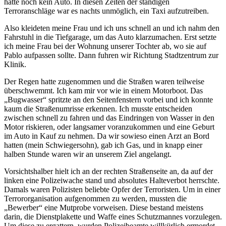
hatte noch kein Auto. In diesen Zeiten der ständigen
Terroranschläge war es nachts unmöglich, ein Taxi aufzutreiben.
Also kleideten meine Frau und ich uns schnell an und ich nahm den
Fahrstuhl in die Tiefgarage, um das Auto klarzumachen. Erst setzte
ich meine Frau bei der Wohnung unserer Tochter ab, wo sie auf
Pablo aufpassen sollte. Dann fuhren wir Richtung Stadtzentrum zur
Klinik.
Der Regen hatte zugenommen und die Straßen waren teilweise
überschwemmt. Ich kam mir vor wie in einem Motorboot. Das
Bugwasser
spritzte an den Seitenfenstern vorbei und ich konnte
kaum die Straßenumrisse erkennen. Ich musste entscheiden
zwischen schnell zu fahren und das Eindringen von Wasser in den
Motor riskieren, oder langsamer voranzukommen und eine Geburt
im Auto in Kauf zu nehmen. Da wir sowieso einen Arzt an Bord
hatten (mein Schwiegersohn), gab ich Gas, und in knapp einer
halben Stunde waren wir an unserem Ziel angelangt.
Vorsichtshalber hielt ich an der rechten Straßenseite an, da auf der
linken eine Polizeiwache stand und absolutes Halteverbot herrschte.
Damals waren Polizisten beliebte Opfer der Terroristen. Um in einer
Terrororganisation aufgenommen zu werden, mussten die
Bewerber
eine Mutprobe vorweisen. Diese bestand meistens
darin, die Dienstplakette und Waffe eines Schutzmannes vorzulegen.
Um diese zu ergattern, wurden Polizeibeamte willkürlich ermordet,