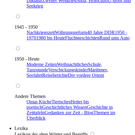
Diktatur
Zweiter Weltkrieg
Shoa, Holocaust
U-Boot und
Seekrieg
1945 - 1950
Nachkriegszeit
Währungsreform
40 Jahre DDR
1950 -
1970
1980 bis Heute
Fluchtgeschichten
Rund ums Auto
1950 - Heute
Moderne Zeiten
Weihnachtliches
Schule,
Tanzstunde
Verschickungskinder
Maritimes,
Seefahrt
Reiseberichte
Der vordere Orient
Andere Themen
Omas Küche
Tierisches
Heiter bis
poetisch
Geschichtliches Wissen
Geschichte in
Zeittafeln
Gedanken zur Zeit - Blog
Themen im
Überblick
Lexika
Lexikon der alten Wörter und Begriffe