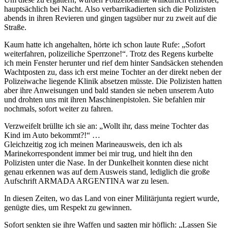
hauptsächlich bei Nacht. Also verbarrikadierten sich die Polizisten
abends in ihren Revieren und gingen tagsüber nur zu zweit auf die
Straße.
Kaum hatte ich angehalten, hörte ich schon laute Rufe:
Sofort
weiterfahren, polizeiliche Sperrzone!
. Trotz des Regens kurbelte
ich mein Fenster herunter und rief dem hinter Sandsäcken stehenden
Wachtposten zu, dass ich erst meine Tochter an der direkt neben der
Polizeiwache liegende Klinik absetzen müsste. Die Polizisten hatten
aber ihre Anweisungen und bald standen sie neben unserem Auto
und drohten uns mit ihren Maschinenpistolen. Sie befahlen mir
nochmals, sofort weiter zu fahren.
Verzweifelt brüllte ich sie an:
Wollt ihr, dass meine Tochter das
Kind im Auto bekommt?!
…
Gleichzeitig zog ich meinen Marineausweis, den ich als
Marinekorrespondent immer bei mir trug, und hielt ihn den
Polizisten unter die Nase. In der Dunkelheit konnten diese nicht
genau erkennen was auf dem Ausweis stand, lediglich die große
Aufschrift ARMADA ARGENTINA war zu lesen.
In diesen Zeiten, wo das Land von einer Militärjunta regiert wurde,
genügte dies, um Respekt zu gewinnen.
Sofort senkten sie ihre Waffen und sagten mir höflich:
Lassen Sie