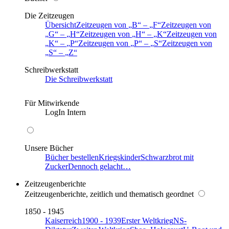
Die Zeitzeugen
Übersicht
Zeitzeugen von
B
–
F
Zeitzeugen von
G
–
H
Zeitzeugen von
H
–
K
Zeitzeugen von
K
–
P
Zeitzeugen von
P
–
S
Zeitzeugen von
S
–
Z
Schreibwerkstatt
Die Schreibwerkstatt
Für Mitwirkende
LogIn Intern
Unsere Bücher
Bücher bestellen
Kriegskinder
Schwarzbrot mit
Zucker
Dennoch gelacht…
Zeitzeugenberichte
Zeitzeugenberichte, zeitlich und thematisch geordnet
1850 - 1945
Kaiserreich
1900 - 1939
Erster Weltkrieg
NS-