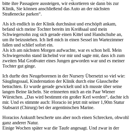
bitte ihre Passagiere aussteigen, wir eskortieren sie dann bis zur
Klinik, Sie können anschließend das Auto an der nächsten
Straßenecke parken
.
Als ich endlich in der Klinik durchnässt und erschöpft ankam,
befand sich meine Tochter bereits im Kreißsaal und mein
Schwiegersohn zog sich gerade einen Kittel und Handschuhe an,
um ihr beizustehen. Ich ließ mich in einen Sessel im Wartezimmer
fallen und schlief sofort ein.
Als ich am nächsten Morgen aufwachte, war es schon hell. Mein
Schwiegersohn stand lächelnd vor mir und sagte mir, dass ich zum
zweiten Mal Großvater eines Jungen geworden war und es meiner
Tochter gut ginge.
Ich durfte den Neugeborenen in der
Nursery
Übersetzt so viel wie:
Säuglingssaal, Kinderstation der Klinik
durch eine Glasscheibe
betrachten. Er wurde gerade gewickelt und ich musste über seine
langen Beine lächeln. Sie erinnerten mich an ein Paar Wiener
Würstchen.
Das wird bestimmt ein großer Kerl werden
, dachte ich
mir. Und es stimmte auch: Horacio ist jetzt mit seiner 1,90m Statur
Stabsarzt (Chirurg) bei der argentinischen Marine.
Horacios Ankunft bescherte uns aber noch einen Schrecken, obwohl
ganz anderer Natur.
Einige Wochen später war die Taufe angesagt. Und zwar in der