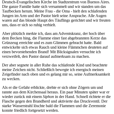
Deutsch-Evangelischen Kirche im Stadtzentrum von Buenos Aires.
Die ganze Familie hatte sich versammelt und wir standen um das
Taufbecken herum. Meine Frau - die Oma - hielt den schlafenden
Jungen im Arm und der Pastor hielt seine Ansprache. Alle Augen
waren auf das blonde Haupt des Täuflings gerichtet und wir freuten
uns, dass er sich so ruhig verhielt.
Aber plötzlich merkte ich, dass am Adventskranz, der hoch über
dem Becken hing, die Flamme einer fast abgebrannten Kerze das
Grünzeug erreichte und es zum Glimmen gebracht hatte. Bald
entwickelte sich etwas Rauch und kleine Flämmchen deuteten auf
einen bevorstehenden Brand! Mit Blicksignalen versuchte ich
verzweifelt, den Pastor darauf aufmerksam zu machen.
Der aber segnete in aller Ruhe das schlafende Kind und beachtete
meine Zeichen nicht. Schließlich bewegte ich energisch meinen
Zeigefinder nach oben und es gelang mir so, seine Aufmerksamkeit
zu wecken.
Als er die Gefahr erblickte, drehte er sich ohne Zögern um und
rannte aus dem Kirchensaal heraus. Ein paar Minuten später war er
wieder zurück mit einem
Siphon
in der Hand. Schnell richtete er die
Flasche gegen den Brandherd und aktivierte das Druckventil. Der
starke Wasserstrahl löschte bald die Flammen und die Zeremonie
konnte friedlich fortgesetzt werden.