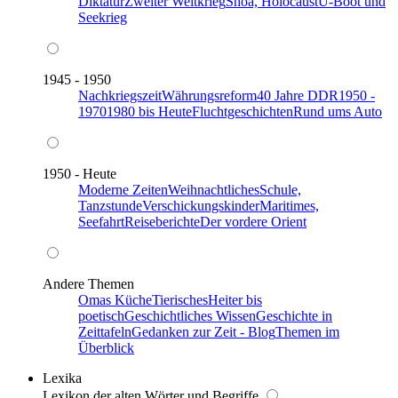
Diktatur
Zweiter Weltkrieg
Shoa, Holocaust
U-Boot und
Seekrieg
1945 - 1950
Nachkriegszeit
Währungsreform
40 Jahre DDR
1950 -
1970
1980 bis Heute
Fluchtgeschichten
Rund ums Auto
1950 - Heute
Moderne Zeiten
Weihnachtliches
Schule,
Tanzstunde
Verschickungskinder
Maritimes,
Seefahrt
Reiseberichte
Der vordere Orient
Andere Themen
Omas Küche
Tierisches
Heiter bis
poetisch
Geschichtliches Wissen
Geschichte in
Zeittafeln
Gedanken zur Zeit - Blog
Themen im
Überblick
Lexika
Lexikon der alten Wörter und Begriffe