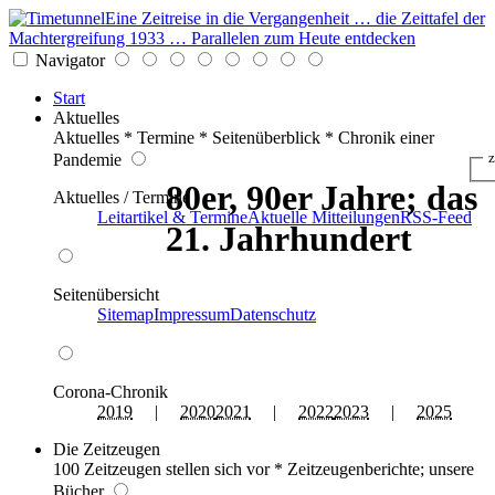
Eine Zeitreise in die Vergangenheit … die Zeittafel der
Machtergreifung 1933 … Parallelen zum Heute entdecken
Navigator
Start
Aktuelles
Aktuelles * Termine * Seitenüberblick * Chronik einer
z
Pandemie
80er, 90er Jahre; das
Aktuelles / Termine
Leitartikel & Termine
Aktuelle Mitteilungen
RSS-Feed
21. Jahrhundert
Seitenübersicht
Sitemap
Impressum
Datenschutz
Corona-Chronik
2019
|
2020
2021
|
2022
2023
|
2025
Die Zeitzeugen
100 Zeitzeugen stellen sich vor * Zeitzeugenberichte; unsere
Bücher