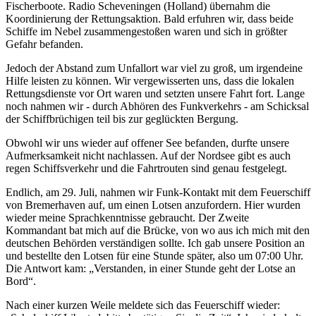
Fischerboote. Radio Scheveningen (Holland) übernahm die
Koordinierung der Rettungsaktion. Bald erfuhren wir, dass beide
Schiffe im Nebel zusammengestoßen waren und sich in größter
Gefahr befanden.
Jedoch der Abstand zum Unfallort war viel zu groß, um irgendeine
Hilfe leisten zu können. Wir vergewisserten uns, dass die lokalen
Rettungsdienste vor Ort waren und setzten unsere Fahrt fort. Lange
noch nahmen wir - durch Abhören des Funkverkehrs - am Schicksal
der Schiffbrüchigen teil bis zur geglückten Bergung.
Obwohl wir uns wieder auf offener See befanden, durfte unsere
Aufmerksamkeit nicht nachlassen. Auf der Nordsee gibt es auch
regen Schiffsverkehr und die Fahrtrouten sind genau festgelegt.
Endlich, am 29. Juli, nahmen wir Funk-Kontakt mit dem Feuerschiff
von Bremerhaven auf, um einen Lotsen anzufordern. Hier wurden
wieder meine Sprachkenntnisse gebraucht. Der Zweite
Kommandant bat mich auf die Brücke, von wo aus ich mich mit den
deutschen Behörden verständigen sollte. Ich gab unsere Position an
und bestellte den Lotsen für eine Stunde später, also um 07:00 Uhr.
Die Antwort kam:
Verstanden, in einer Stunde geht der Lotse an
Bord
.
Nach einer kurzen Weile meldete sich das Feuerschiff wieder: