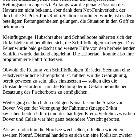
Rettungsinseln abgesetzt. Anfangs war die genaue Position des
Havaristen nicht bekannt, aber dank dem Not-Funkverkehr, der
durch die St. Peter-Port-Radio-Station koordiniert wurde, ist es den
beteiligten Rettungseinheiten gelungen, die Situation in den Griff zu
bekommen.
Kleinflugzeuge, Hubschrauber und Schnellboote näherten sich der
Unfallstelle und bemühten sich, die Schiffbrüchigen zu bergen. Das
Feuer wurde bald gelöscht und weitere Hilfe von den herbeieilenden
Schiffen wurde dankend abgelehnt. Die
Libertad
konnte also ihre
programmierte Fahrt fortsetzen.
Obwohl die Rettung von Schiffbrüchigen für jeden Seemann eine
selbstverständliche Ehrenpflicht ist, fühlten wir die Genugtuung,
bereit gewesen zu sein, alles einzusetzen — sollten dies die
Umstände erfordern - um die Rettung der in Gefahr befindlichen
Besatzung des Fischerboots zu ermöglichen.
Weiter ging es durch den nebligen Kanal bis an die Straße von
Dover. Wegen der Verengung der Fahrrinne (knappe 34km
zwischen beiden Ufern) und des häufigen Kreuz-Verkehrs zwischen
Dover und Calais war hier ganz besondere Vorsicht geboten.
Als wir endlich in die Nordsee wechselten, erhielten wir einen
zweiten Notruf. Diesmal handelte es sich um eine Kollision zweier