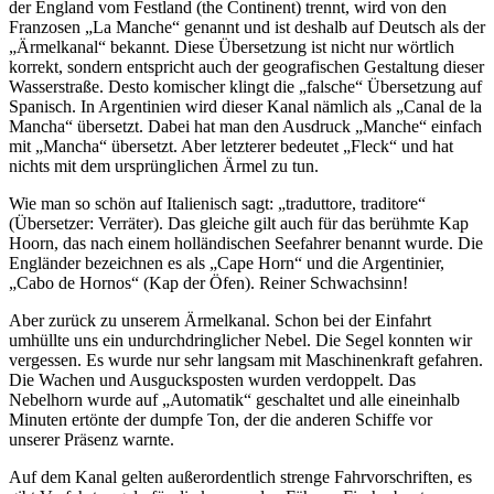
der England vom Festland (the Continent) trennt, wird von den
Franzosen
La Manche
genannt und ist deshalb auf Deutsch als der
Ärmelkanal
bekannt. Diese Übersetzung ist nicht nur wörtlich
korrekt, sondern entspricht auch der geografischen Gestaltung dieser
Wasserstraße. Desto komischer klingt die
falsche
Übersetzung auf
Spanisch. In Argentinien wird dieser Kanal nämlich als
Canal de la
Mancha
übersetzt. Dabei hat man den Ausdruck
Manche
einfach
mit
Mancha
übersetzt. Aber letzterer bedeutet
Fleck
und hat
nichts mit dem ursprünglichen Ärmel zu tun.
Wie man so schön auf Italienisch sagt:
traduttore, traditore
(Übersetzer: Verräter). Das gleiche gilt auch für das berühmte Kap
Hoorn, das nach einem holländischen Seefahrer benannt wurde. Die
Engländer bezeichnen es als
Cape Horn
und die Argentinier,
Cabo de Hornos
(Kap der Öfen). Reiner Schwachsinn!
Aber zurück zu unserem Ärmelkanal. Schon bei der Einfahrt
umhüllte uns ein undurchdringlicher Nebel. Die Segel konnten wir
vergessen. Es wurde nur sehr langsam mit Maschinenkraft gefahren.
Die Wachen und Ausgucksposten wurden verdoppelt. Das
Nebelhorn wurde auf
Automatik
geschaltet und alle eineinhalb
Minuten ertönte der dumpfe Ton, der die anderen Schiffe vor
unserer Präsenz warnte.
Auf dem Kanal gelten außerordentlich strenge Fahrvorschriften, es