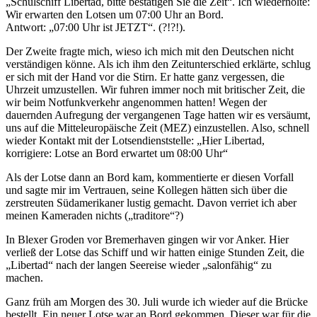
Schulschiff Libertad, bitte bestätigen Sie die Zeit
. Ich wiederholte:
Wir erwarten den Lotsen um 07:00 Uhr an Bord.
Antwort:
07:00 Uhr ist JETZT
. (?!?!).
Der Zweite fragte mich, wieso ich mich mit den Deutschen nicht
verständigen könne. Als ich ihm den Zeitunterschied erklärte, schlug
er sich mit der Hand vor die Stirn. Er hatte ganz vergessen, die
Uhrzeit umzustellen. Wir fuhren immer noch mit britischer Zeit, die
wir beim Notfunkverkehr angenommen hatten! Wegen der
dauernden Aufregung der vergangenen Tage hatten wir es versäumt,
uns auf die Mitteleuropäische Zeit (MEZ) einzustellen. Also, schnell
wieder Kontakt mit der Lotsendienststelle:
Hier Libertad,
korrigiere: Lotse an Bord erwartet um 08:00 Uhr
Als der Lotse dann an Bord kam, kommentierte er diesen Vorfall
und sagte mir im Vertrauen, seine Kollegen hätten sich über die
zerstreuten Südamerikaner lustig gemacht. Davon verriet ich aber
meinen Kameraden nichts (
traditore
?)
In Blexer Groden vor Bremerhaven gingen wir vor Anker. Hier
verließ der Lotse das Schiff und wir hatten einige Stunden Zeit, die
Libertad
nach der langen Seereise wieder
salonfähig
zu
machen.
Ganz früh am Morgen des 30. Juli wurde ich wieder auf die Brücke
bestellt. Ein neuer Lotse war an Bord gekommen. Dieser war für die