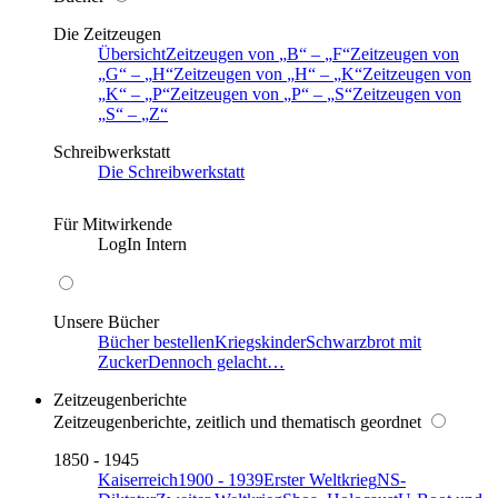
Die Zeitzeugen
Übersicht
Zeitzeugen von
B
–
F
Zeitzeugen von
G
–
H
Zeitzeugen von
H
–
K
Zeitzeugen von
K
–
P
Zeitzeugen von
P
–
S
Zeitzeugen von
S
–
Z
Schreibwerkstatt
Die Schreibwerkstatt
Für Mitwirkende
LogIn Intern
Unsere Bücher
Bücher bestellen
Kriegskinder
Schwarzbrot mit
Zucker
Dennoch gelacht…
Zeitzeugenberichte
Zeitzeugenberichte, zeitlich und thematisch geordnet
1850 - 1945
Kaiserreich
1900 - 1939
Erster Weltkrieg
NS-