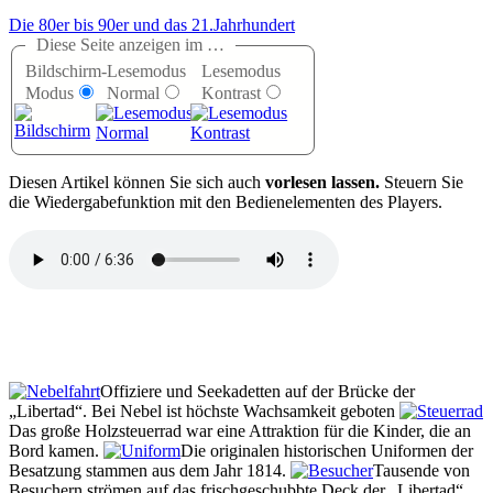
Die 80er bis 90er und das 21.Jahrhundert
Diese Seite anzeigen im …
Bildschirm-
Lesemodus
Lesemodus
Modus
Normal
Kontrast
D
iesen Artikel können Sie sich auch
vorlesen lassen.
Steuern Sie
die Wiedergabefunktion mit den Bedienelementen des Players.
Offiziere und Seekadetten auf der Brücke der
Libertad
. Bei Nebel ist höchste Wachsamkeit geboten
Das große Holzsteuerrad war eine Attraktion für die Kinder, die an
Bord kamen.
Die originalen historischen Uniformen der
Besatzung stammen aus dem Jahr 1814.
Tausende von
Besuchern strömen auf das frischgeschubbte Deck der
Libertad
.