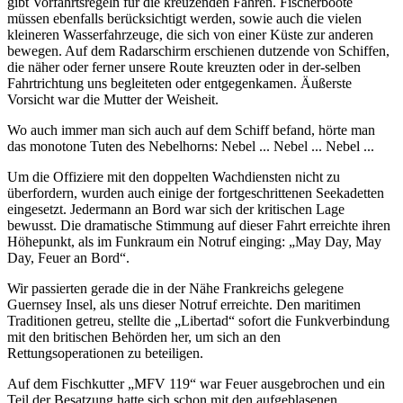
gibt Vorfahrtsregeln für die kreuzenden Fähren. Fischerboote
müssen ebenfalls berücksichtigt werden, sowie auch die vielen
kleineren Wasserfahrzeuge, die sich von einer Küste zur anderen
bewegen. Auf dem Radarschirm erschienen dutzende von Schiffen,
die näher oder ferner unsere Route kreuzten oder in der-selben
Fahrtrichtung uns begleiteten oder entgegenkamen. Äußerste
Vorsicht war die Mutter der Weisheit.
Wo auch immer man sich auch auf dem Schiff befand, hörte man
das monotone Tuten des Nebelhorns: Nebel ... Nebel ... Nebel ...
Um die Offiziere mit den doppelten Wachdiensten nicht zu
überfordern, wurden auch einige der fortgeschrittenen Seekadetten
eingesetzt. Jedermann an Bord war sich der kritischen Lage
bewusst. Die dramatische Stimmung auf dieser Fahrt erreichte ihren
Höhepunkt, als im Funkraum ein Notruf einging:
May Day, May
Day, Feuer an Bord
.
Wir passierten gerade die in der Nähe Frankreichs gelegene
Guernsey Insel, als uns dieser Notruf erreichte. Den maritimen
Traditionen getreu, stellte die
Libertad
sofort die Funkverbindung
mit den britischen Behörden her, um sich an den
Rettungsoperationen zu beteiligen.
Auf dem Fischkutter
MFV 119
war Feuer ausgebrochen und ein
Teil der Besatzung hatte sich schon mit den aufgeblasenen