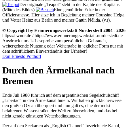
Der originale
Teapot
steht in der Kajüte des Kapitäns
(Mitte des Bildes)
Eine gemütliche Ecke in der
Offiziersmesse. Hier sitze ich in Begleitung meiner Coussine Helga
und Vetter Heinz aus Berlin und meiner Gattin Nélida. (v.r).
© Copyright by Erinnerungswerkstatt Norderstedt 2004 - 2026
https://ewnor.de / https://www.erinnerungswerkstatt-norderstedt.de
Ausdruck nur als Leseprobe zum persönlichen Gebrauch,
weitergehende Nutzung oder Weitergabe in jeglicher Form nur mit
dem schriftlichem Einverständnis der Urheber!
Don Ernesto Potthoff
Durch den Ärmelkanal nach
Bremen
Ende Juli 1980 fuhr ich auf dem argentinischen Segelschulschiff
Libertad
in den Ärmelkanal hinein. Wir hatten glücklicherweise
den großen Ozean überquert und nun galt es, eine der meist
befahrenen Wasserstraßen der Welt zu überwinden, und das bei
nicht gerade günstigen Wetterbedingungen.
Der auf den Seekarten als
English Channel
bezeichnete Kanal,