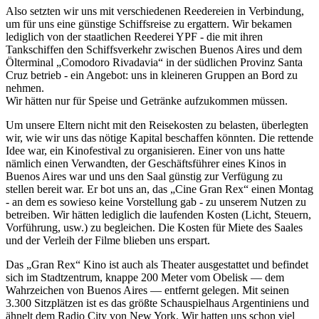
Also setzten wir uns mit verschiedenen Reedereien in Verbindung,
um für uns eine günstige Schiffsreise zu ergattern. Wir bekamen
lediglich von der staatlichen Reederei YPF - die mit ihren
Tankschiffen den Schiffsverkehr zwischen Buenos Aires und dem
Ölterminal
Comodoro Rivadavia
in der südlichen Provinz Santa
Cruz betrieb - ein Angebot: uns in kleineren Gruppen an Bord zu
nehmen.
Wir hätten nur für Speise und Getränke aufzukommen müssen.
Um unsere Eltern nicht mit den Reisekosten zu belasten, überlegten
wir, wie wir uns das nötige Kapital beschaffen könnten. Die rettende
Idee war, ein Kinofestival zu organisieren. Einer von uns hatte
nämlich einen Verwandten, der Geschäftsführer eines Kinos in
Buenos Aires war und uns den Saal günstig zur Verfügung zu
stellen bereit war. Er bot uns an, das
Cine Gran Rex
einen Montag
- an dem es sowieso keine Vorstellung gab - zu unserem Nutzen zu
betreiben. Wir hätten lediglich die laufenden Kosten (Licht, Steuern,
Vorführung, usw.) zu begleichen. Die Kosten für Miete des Saales
und der Verleih der Filme blieben uns erspart.
Das
Gran Rex
Kino ist auch als Theater ausgestattet und befindet
sich im Stadtzentrum, knappe 200 Meter vom Obelisk — dem
Wahrzeichen von Buenos Aires — entfernt gelegen. Mit seinen
3.300 Sitzplätzen ist es das größte Schauspielhaus Argentiniens und
ähnelt dem Radio City von New York. Wir hatten uns schon viel