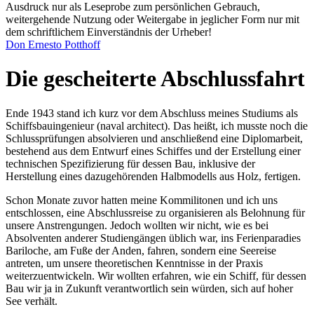
Ausdruck nur als Leseprobe zum persönlichen Gebrauch,
weitergehende Nutzung oder Weitergabe in jeglicher Form nur mit
dem schriftlichem Einverständnis der Urheber!
Don Ernesto Potthoff
Die gescheiterte Abschlussfahrt
Ende 1943 stand ich kurz vor dem Abschluss meines Studiums als
Schiffsbauingenieur (naval architect). Das heißt, ich musste noch die
Schlussprüfungen absolvieren und anschließend eine Diplomarbeit,
bestehend aus dem Entwurf eines Schiffes und der Erstellung einer
technischen Spezifizierung für dessen Bau, inklusive der
Herstellung eines dazugehörenden Halbmodells aus Holz, fertigen.
Schon Monate zuvor hatten meine Kommilitonen und ich uns
entschlossen, eine Abschlussreise zu organisieren als Belohnung für
unsere Anstrengungen. Jedoch wollten wir nicht, wie es bei
Absolventen anderer Studiengängen üblich war, ins Ferienparadies
Bariloche, am Fuße der Anden, fahren, sondern eine Seereise
antreten, um unsere theoretischen Kenntnisse in der Praxis
weiterzuentwickeln. Wir wollten erfahren, wie ein Schiff, für dessen
Bau wir ja in Zukunft verantwortlich sein würden, sich auf hoher
See verhält.