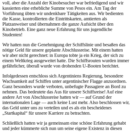
voll, aber die Anzahl der Kinobesucher war befriedigend und wir
kassierten eine erhebliche Summe von Pesos ein. Am Tag der
Vorführung übten wir undenkbare Tätigkeiten aus. Wir bedienten
die Kasse, kontrollierten die Eintrittskarten, amtierten als
Platzanweiser und übernahmen die ganze Aufsicht über den
Kinobetrieb. Eine ganz neue Erfahrung für uns jugendliche
Studenten!
Wir hatten nun die Genehmigung der Schiffslinie und besaßen das
nötige Geld für unsere geplante Abschlussreise. Mit einem hatten
wir aber nicht gerechnet: in Europa tobte ja ein Krieg, der sich zu
einem Weltkrieg ausgeweitet hatte. Die Schiffsrouten wurden immer
gefährlicher, überall wurde von drohenden U-Booten berichtet.
Infolgedessen entschloss sich Argentiniens Regierung, besondere
Wachsamkeit auf Schiffen unter argentinischer Flagge anzuordnen.
Ganz besonders wurde verboten, unbefugte Passagiere an Bord zu
nehmen. Das bedeutete das Aus für unsere Schiffsreise! Auf eine
andere Art von Abschlussreise hatten wir — auf Grund der
internationalen Lage — auch keine Lust mehr. Also beschlossen wir,
das Geld unter uns zu verteilen und es als ein bescheidenes
Startkapital
für unsere Karriere zu betrachten.
Schließlich hatten wir ja gemeinsam eine schöne Erfahrung gehabt
und jeder kümmerte sich nun um seine eigene Existenz in diesen