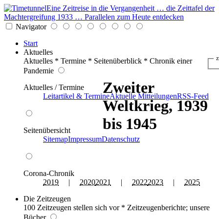
Eine Zeitreise in die Vergangenheit … die Zeittafel der
Machtergreifung 1933 … Parallelen zum Heute entdecken
Navigator
Start
Aktuelles
z
Aktuelles * Termine * Seitenüberblick * Chronik einer
Pandemie
Zweiter
Aktuelles / Termine
Leitartikel & Termine
Aktuelle Mitteilungen
RSS-Feed
Weltkrieg, 1939
bis 1945
Seitenübersicht
Sitemap
Impressum
Datenschutz
Corona-Chronik
2019
|
2020
2021
|
2022
2023
|
2025
Die Zeitzeugen
100 Zeitzeugen stellen sich vor * Zeitzeugenberichte; unsere
Bücher