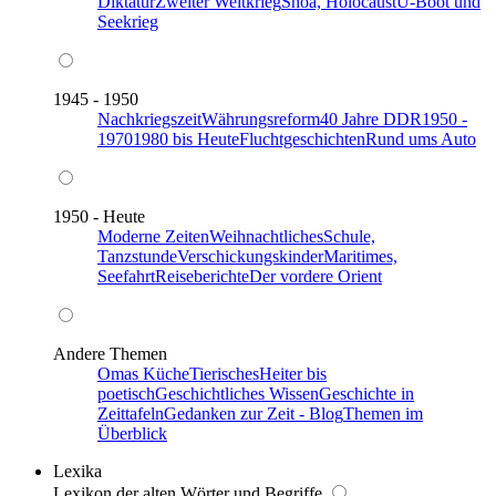
Diktatur
Zweiter Weltkrieg
Shoa, Holocaust
U-Boot und
Seekrieg
1945 - 1950
Nachkriegszeit
Währungsreform
40 Jahre DDR
1950 -
1970
1980 bis Heute
Fluchtgeschichten
Rund ums Auto
1950 - Heute
Moderne Zeiten
Weihnachtliches
Schule,
Tanzstunde
Verschickungskinder
Maritimes,
Seefahrt
Reiseberichte
Der vordere Orient
Andere Themen
Omas Küche
Tierisches
Heiter bis
poetisch
Geschichtliches Wissen
Geschichte in
Zeittafeln
Gedanken zur Zeit - Blog
Themen im
Überblick
Lexika
Lexikon der alten Wörter und Begriffe