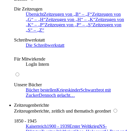
Die Zeitzeugen
Übersicht
Zeitzeugen von
B
–
F
Zeitzeugen von
G
–
H
Zeitzeugen von
H
–
K
Zeitzeugen von
K
–
P
Zeitzeugen von
P
–
S
Zeitzeugen von
S
–
Z
Schreibwerkstatt
Die Schreibwerkstatt
Für Mitwirkende
LogIn Intern
Unsere Bücher
Bücher bestellen
Kriegskinder
Schwarzbrot mit
Zucker
Dennoch gelacht…
Zeitzeugenberichte
Zeitzeugenberichte, zeitlich und thematisch geordnet
1850 - 1945
Kaiserreich
1900 - 1939
Erster Weltkrieg
NS-