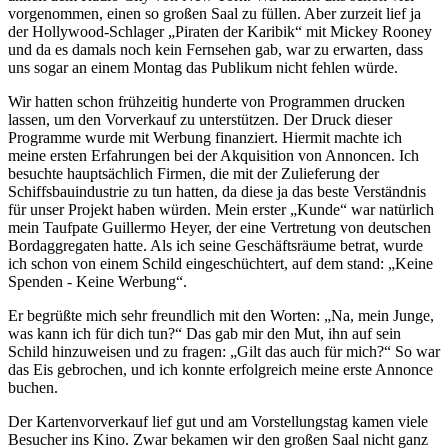
vorgenommen, einen so großen Saal zu füllen. Aber zurzeit lief ja
der Hollywood-Schlager
Piraten der Karibik
mit Mickey Rooney
und da es damals noch kein Fernsehen gab, war zu erwarten, dass
uns sogar an einem Montag das Publikum nicht fehlen würde.
Wir hatten schon frühzeitig hunderte von Programmen drucken
lassen, um den Vorverkauf zu unterstützen. Der Druck dieser
Programme wurde mit Werbung finanziert. Hiermit machte ich
meine ersten Erfahrungen bei der Akquisition von Annoncen. Ich
besuchte hauptsächlich Firmen, die mit der Zulieferung der
Schiffsbauindustrie zu tun hatten, da diese ja das beste Verständnis
für unser Projekt haben würden. Mein erster
Kunde
war natürlich
mein Taufpate Guillermo Heyer, der eine Vertretung von deutschen
Bordaggregaten hatte. Als ich seine Geschäftsräume betrat, wurde
ich schon von einem Schild eingeschüchtert, auf dem stand:
Keine
Spenden - Keine Werbung
.
Er begrüßte mich sehr freundlich mit den Worten:
Na, mein Junge,
was kann ich für dich tun?
Das gab mir den Mut, ihn auf sein
Schild hinzuweisen und zu fragen:
Gilt das auch für mich?
So war
das Eis gebrochen, und ich konnte erfolgreich meine erste Annonce
buchen.
Der Kartenvorverkauf lief gut und am Vorstellungstag kamen viele
Besucher ins Kino. Zwar bekamen wir den großen Saal nicht ganz