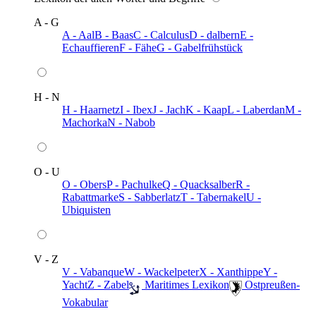
A - G
A - Aal
B - Baas
C - Calculus
D - dalbern
E -
Echauffieren
F - Fähe
G - Gabelfrühstück
H - N
H - Haarnetz
I - Ibex
J - Jach
K - Kaap
L - Laberdan
M -
Machorka
N - Nabob
O - U
O - Obers
P - Pachulke
Q - Quacksalber
R -
Rabattmarke
S - Sabberlatz
T - Tabernakel
U -
Ubiquisten
V - Z
V - Vabanque
W - Wackelpeter
X - Xanthippe
Y -
Yacht
Z - Zabel
️ Maritimes Lexikon
️ Ostpreußen-
Vokabular