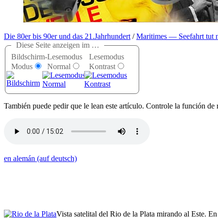
Die 80er bis 90er und das 21.Jahrhundert
/
Maritimes — Seefahrt tut 
Diese Seite anzeigen im …
Bildschirm-
Lesemodus
Lesemodus
Modus
Normal
Kontrast
T
ambién puede pedir que le lean este artículo. Controle la función de 
en alemán (auf deutsch)
Vista satelital del Rio de la Plata mirando al Este. 