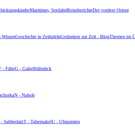
chickungskinder
Maritimes, Seefahrt
Reiseberichte
Der vordere Orient
s Wissen
Geschichte in Zeittafeln
Gedanken zur Zeit - Blog
Themen im Ü
F - Fähe
G - Gabelfrühstück
achorka
N - Nabob
 - Sabberlatz
T - Tabernakel
U - Ubiquisten