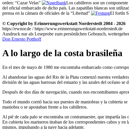
orden:
Cazar Velas
Los cabilleros son un componente 
del oficial embarcado de dicho país. Las zapatillas blancas son utiliza
prensa en la cámara de oficiales de la
Libertad
El fortín 
© Copyright by Erinnerungswerkstatt Norderstedt 2004 - 2026
https://ewnor.de / https://www.erinnerungswerkstatt-norderstedt.de
Ausdruck nur als Leseprobe zum persönlichen Gebrauch, weitergehend
Don Ernesto Potthoff
A lo largo de la costa brasileña
En el mes de mayo de 1980 me encontraba embarcado como correspon
Al abandonar las aguas del Rio de la Plata comenzó nuestra verdadera
división de las aguas barrosas del estuario y las azules del océano se 
Después de dos días de navegación, cuando nos encontrábamos aprox
Todo el mundo corrió hacia sus puestos de maniobras y la cubierta se
maniobra o se apostaban frente a los cabilleros.
Al pié de cada palo se encontraba un contramaestre, que impartía las o
En cubierta los marineros tiraban de los correspondientes cabos y en 
mismos, impulsando a la nave hacia adelante.