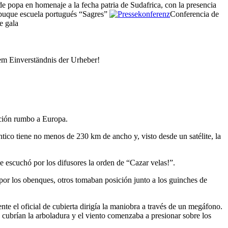
de popa en homenaje a la fecha patria de Sudafrica, con la presencia
buque escuela portugués
Sagres
Conferencia de
 gala
em Einverständnis der Urheber!
cción rumbo a Europa.
ico tiene no menos de 230 km de ancho y, visto desde un satélite, la
se escuchó por los difusores la orden de
Cazar velas!
.
por los obenques, otros tomaban posición junto a los guinches de
nte el oficial de cubierta dirigía la maniobra a través de un megáfono.
 cubrían la arboladura y el viento comenzaba a presionar sobre los