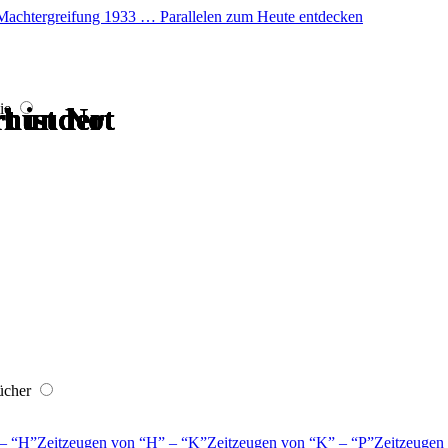
er Machtergreifung 1933 … Parallelen zum Heute entdecken
ie
hrhundert
hrhundert
hrhundert
hrhundert
t ist Not
t ist Not
ücher
–
H
Zeitzeugen von
H
–
K
Zeitzeugen von
K
–
P
Zeitzeugen