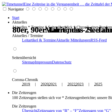
Eine Zeitreise in die Vergangenheit … die Zeittafel d
Navigator
Start
Aktuelles
Aktuelles * Termine * Seitenüberblick * Chronik einer Pandem
80er, 90er Jahre; das 21. Ja
80er, 90er Jahre; das 21. Ja
80er, 90er Jahre; das 21. Ja
80er, 90er Jahre; das 21. Ja
Maritimes - Seefahr
Maritimes - Seefahr
Aktuelles / Termine
Leitartikel & Termine
Aktuelle Mitteilungen
RSS-Feed
Seitenübersicht
Sitemap
Impressum
Datenschutz
Corona-Chronik
2019
|
2020
2021
|
2022
2023
|
2025
Die Zeitzeugen
100 Zeitzeugen stellen sich vor * Zeitzeugenberichte; unsere B
Die Zeitzeugen
Übersicht
Zeitzeugen von
B
–
F
Zeitzeugen von
G