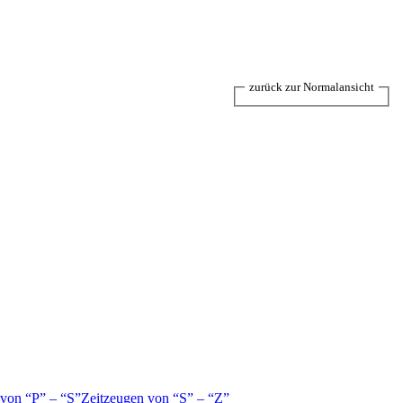
zurück zur Normalansicht
 von
P
–
S
Zeitzeugen von
S
–
Z