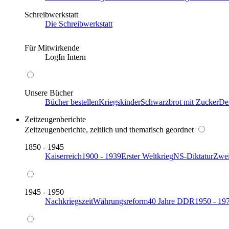
Schreibwerkstatt
Die Schreibwerkstatt
Für Mitwirkende
LogIn Intern
Unsere Bücher
Bücher bestellen
Kriegskinder
Schwarzbrot mit Zucker
De
Zeitzeugenberichte
Zeitzeugenberichte, zeitlich und thematisch geordnet
1850 - 1945
Kaiserreich
1900 - 1939
Erster Weltkrieg
NS-Diktatur
Zwei
1945 - 1950
Nachkriegszeit
Währungsreform
40 Jahre DDR
1950 - 19