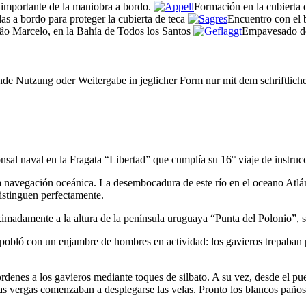
importante de la maniobra a bordo.
Formación en la cubierta 
das a bordo para proteger la cubierta de teca
Encuentro con el 
Sâo Marcelo, en la Bahía de Todos los Santos
Empavesado de
e Nutzung oder Weitergabe in jeglicher Form nur mit dem schriftlich
sal naval en la Fragata
Libertad
que cumplía su 16° viaje de instru
 navegación oceánica. La desembocadura de este río en el oceano Atlánt
distinguen perfectamente.
imadamente a la altura de la península uruguaya
Punta del Polonio
, 
 pobló con un enjambre de hombres en actividad: los gavieros trepaban 
rdenes a los gavieros mediante toques de silbato. A su vez, desde el pue
las vergas comenzaban a desplegarse las velas. Pronto los blancos paños