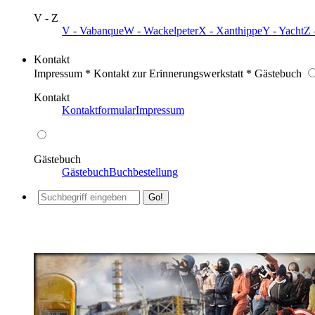
V - Z
V - Vabanque
W - Wackelpeter
X - Xanthippe
Y - Yacht
Z 
Kontakt
Impressum * Kontakt zur Erinnerungswerkstatt * Gästebuch
Kontakt
Kontaktformular
Impressum
Gästebuch
Gästebuch
Buchbestellung