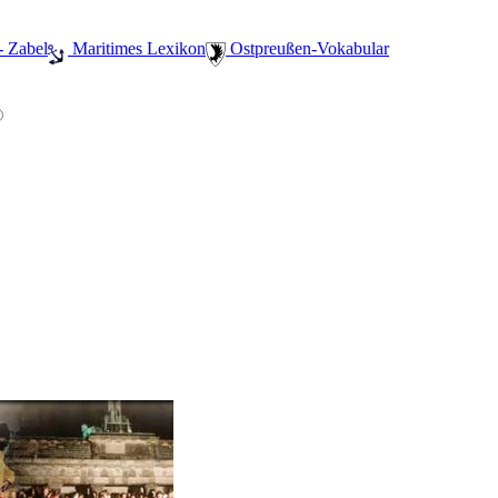
- Zabel
️ Maritimes Lexikon
️ Ostpreußen-Vokabular