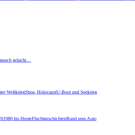
nnoch gelacht…
ter Weltkrieg
Shoa, Holocaust
U-Boot und Seekrieg
70
1980 bis Heute
Fluchtgeschichten
Rund ums Auto