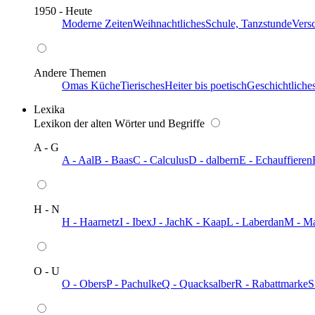
1950 - Heute
Moderne Zeiten
Weihnachtliches
Schule, Tanzstunde
Vers
Andere Themen
Omas Küche
Tierisches
Heiter bis poetisch
Geschichtliche
Lexika
Lexikon der alten Wörter und Begriffe
A - G
A - Aal
B - Baas
C - Calculus
D - dalbern
E - Echauffieren
H - N
H - Haarnetz
I - Ibex
J - Jach
K - Kaap
L - Laberdan
M - M
O - U
O - Obers
P - Pachulke
Q - Quacksalber
R - Rabattmarke
S