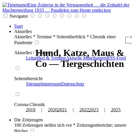
Eine Zeitreise in die Vergangenheit … die Zeittafel der
Machtergreifung 1933 … Parallelen zum Heute entdecken
Navigator
Start
Aktuelles
Aktuelles * Termine * Seitenüberblick * Chronik einer
z
Pandemie
Hund, Katze, Maus &
Aktuelles / Termine
Leitartikel & Termine
Aktuelle Mitteilungen
RSS-Feed
Co — Tiergeschichten
Seitenübersicht
Sitemap
Impressum
Datenschutz
Corona-Chronik
2019
|
2020
2021
|
2022
2023
|
2025
Die Zeitzeugen
100 Zeitzeugen stellen sich vor * Zeitzeugenberichte; unsere
Bücher