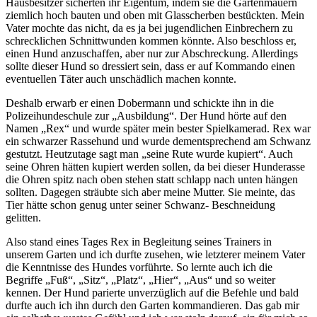
Hausbesitzer sicherten ihr Eigentum, indem sie die Gartenmauern
ziemlich hoch bauten und oben mit Glasscherben bestückten. Mein
Vater mochte das nicht, da es ja bei jugendlichen Einbrechern zu
schrecklichen Schnittwunden kommen könnte. Also beschloss er,
einen Hund anzuschaffen, aber nur zur Abschreckung. Allerdings
sollte dieser Hund so dressiert sein, dass er auf Kommando einen
eventuellen Täter auch unschädlich machen konnte.
Deshalb erwarb er einen Dobermann und schickte ihn in die
Polizeihundeschule zur
Ausbildung
. Der Hund hörte auf den
Namen
Rex
und wurde später mein bester Spielkamerad. Rex war
ein schwarzer Rassehund und wurde dementsprechend am Schwanz
gestutzt. Heutzutage sagt man
seine Rute wurde kupiert
. Auch
seine Ohren hätten kupiert werden sollen, da bei dieser Hunderasse
die Ohren spitz nach oben stehen statt schlapp nach unten hängen
sollten. Dagegen sträubte sich aber meine Mutter. Sie meinte, das
Tier hätte schon genug unter seiner Schwanz- Beschneidung
gelitten.
Also stand eines Tages Rex in Begleitung seines Trainers in
unserem Garten und ich durfte zusehen, wie letzterer meinem Vater
die Kenntnisse des Hundes vorführte. So lernte auch ich die
Begriffe
Fuß
,
Sitz
,
Platz
,
Hier
,
Aus
und so weiter
kennen. Der Hund parierte unverzüglich auf die Befehle und bald
durfte auch ich ihn durch den Garten kommandieren. Das gab mir