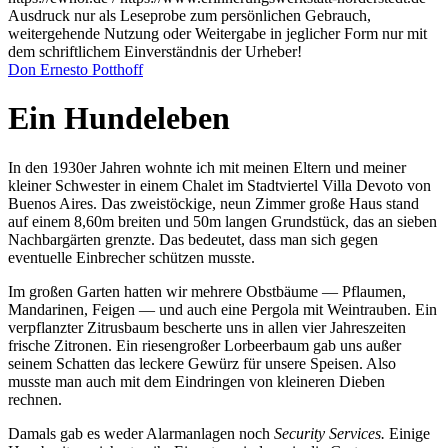
Ausdruck nur als Leseprobe zum persönlichen Gebrauch,
weitergehende Nutzung oder Weitergabe in jeglicher Form nur mit
dem schriftlichem Einverständnis der Urheber!
Don Ernesto Potthoff
Ein Hundeleben
In den 1930er Jahren wohnte ich mit meinen Eltern und meiner
kleiner Schwester in einem Chalet im Stadtviertel Villa Devoto von
Buenos Aires. Das zweistöckige, neun Zimmer große Haus stand
auf einem 8,60m breiten und 50m langen Grundstück, das an sieben
Nachbargärten grenzte. Das bedeutet, dass man sich gegen
eventuelle Einbrecher schützen musste.
Im großen Garten hatten wir mehrere Obstbäume — Pflaumen,
Mandarinen, Feigen — und auch eine Pergola mit Weintrauben. Ein
verpflanzter Zitrusbaum bescherte uns in allen vier Jahreszeiten
frische Zitronen. Ein riesengroßer Lorbeerbaum gab uns außer
seinem Schatten das leckere Gewürz für unsere Speisen. Also
musste man auch mit dem Eindringen von kleineren Dieben
rechnen.
Damals gab es weder Alarmanlagen noch
Security Services.
Einige