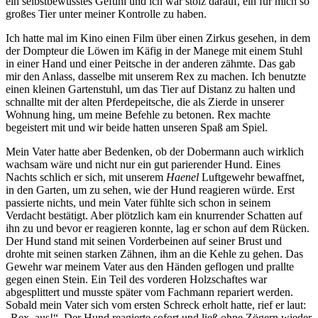
ein selbstbewusstes Gefühl und ich war stolz darauf, ein für mich so
großes Tier unter meiner Kontrolle zu haben.
Ich hatte mal im Kino einen Film über einen Zirkus gesehen, in dem
der Dompteur die Löwen im Käfig in der Manege mit einem Stuhl
in einer Hand und einer Peitsche in der anderen zähmte. Das gab
mir den Anlass, dasselbe mit unserem Rex zu machen. Ich benutzte
einen kleinen Gartenstuhl, um das Tier auf Distanz zu halten und
schnallte mit der alten Pferdepeitsche, die als Zierde in unserer
Wohnung hing, um meine Befehle zu betonen. Rex machte
begeistert mit und wir beide hatten unseren Spaß am Spiel.
Mein Vater hatte aber Bedenken, ob der Dobermann auch wirklich
wachsam wäre und nicht nur ein gut parierender Hund. Eines
Nachts schlich er sich, mit unserem
Haenel
Luftgewehr bewaffnet,
in den Garten, um zu sehen, wie der Hund reagieren würde. Erst
passierte nichts, und mein Vater fühlte sich schon in seinem
Verdacht bestätigt. Aber plötzlich kam ein knurrender Schatten auf
ihn zu und bevor er reagieren konnte, lag er schon auf dem Rücken.
Der Hund stand mit seinen Vorderbeinen auf seiner Brust und
drohte mit seinen starken Zähnen, ihm an die Kehle zu gehen. Das
Gewehr war meinem Vater aus den Händen geflogen und prallte
gegen einen Stein. Ein Teil des vorderen Holzschaftes war
abgesplittert und musste später vom Fachmann repariert werden.
Sobald mein Vater sich vom ersten Schreck erholt hatte, rief er laut:
Rex, aus!
. Der Hund reagierte sofort und ließ ohne Zögern wieder