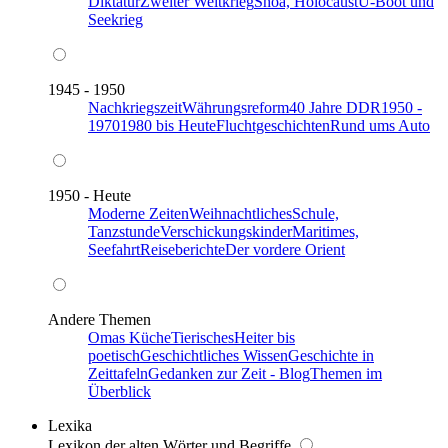
Diktatur
Zweiter Weltkrieg
Shoa, Holocaust
U-Boot und
Seekrieg
1945 - 1950
Nachkriegszeit
Währungsreform
40 Jahre DDR
1950 -
1970
1980 bis Heute
Fluchtgeschichten
Rund ums Auto
1950 - Heute
Moderne Zeiten
Weihnachtliches
Schule,
Tanzstunde
Verschickungskinder
Maritimes,
Seefahrt
Reiseberichte
Der vordere Orient
Andere Themen
Omas Küche
Tierisches
Heiter bis
poetisch
Geschichtliches Wissen
Geschichte in
Zeittafeln
Gedanken zur Zeit - Blog
Themen im
Überblick
Lexika
Lexikon der alten Wörter und Begriffe