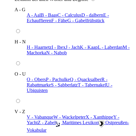
A - G
A - Aal
B - Baas
C - Calculus
D - dalbern
E -
Echauffieren
F - Fähe
G - Gabelfrühstück
H - N
H - Haarnetz
I - Ibex
J - Jach
K - Kaap
L - Laberdan
M -
Machorka
N - Nabob
O - U
O - Obers
P - Pachulke
Q - Quacksalber
R -
Rabattmarke
S - Sabberlatz
T - Tabernakel
U -
Ubiquisten
V - Z
V - Vabanque
W - Wackelpeter
X - Xanthippe
Y -
Yacht
Z - Zabel
️ Maritimes Lexikon
️ Ostpreußen-
Vokabular