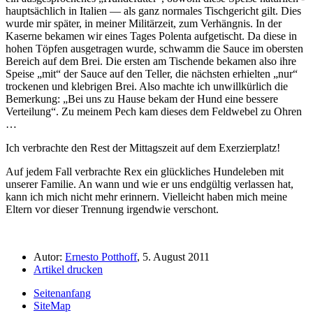
hauptsächlich in Italien — als ganz normales Tischgericht gilt. Dies
wurde mir später, in meiner Militärzeit, zum Verhängnis. In der
Kaserne bekamen wir eines Tages Polenta aufgetischt. Da diese in
hohen Töpfen ausgetragen wurde, schwamm die Sauce im obersten
Bereich auf dem Brei. Die ersten am Tischende bekamen also ihre
Speise
mit
der Sauce auf den Teller, die nächsten erhielten
nur
trockenen und klebrigen Brei. Also machte ich unwillkürlich die
Bemerkung:
Bei uns zu Hause bekam der Hund eine bessere
Verteilung
. Zu meinem Pech kam dieses dem Feldwebel zu Ohren
…
Ich verbrachte den Rest der Mittagszeit auf dem Exerzierplatz!
Auf jedem Fall verbrachte Rex ein glückliches Hundeleben mit
unserer Familie. An wann und wie er uns endgültig verlassen hat,
kann ich mich nicht mehr erinnern. Vielleicht haben mich meine
Eltern vor dieser Trennung irgendwie verschont.
Autor:
Ernesto Potthoff
, 5. August 2011
Artikel drucken
Seitenanfang
SiteMap