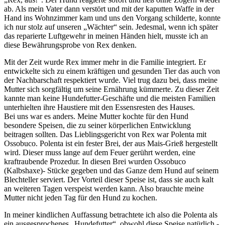
ab. Als mein Vater dann verstört und mit der kaputten Waffe in der
Hand ins Wohnzimmer kam und uns den Vorgang schilderte, konnte
ich nur stolz auf unseren
Wächter
sein. Jedesmal, wenn ich später
das reparierte Luftgewehr in meinen Händen hielt, musste ich an
diese Bewährungsprobe von Rex denken.
Mit der Zeit wurde Rex immer mehr in die Familie integriert. Er
entwickelte sich zu einem kräftigen und gesunden Tier das auch von
der Nachbarschaft respektiert wurde. Viel trug dazu bei, dass meine
Mutter sich sorgfältig um seine Ernährung kümmerte. Zu dieser Zeit
kannte man keine Hundefutter-Geschäfte und die meisten Familien
unterhielten ihre Haustiere mit den Essensresten des Hauses.
Bei uns war es anders. Meine Mutter kochte für den Hund
besondere Speisen, die zu seiner körperlichen Entwicklung
beitragen sollten. Das Lieblingsgericht von Rex war Polenta mit
Ossobuco. Polenta ist ein fester Brei, der aus Mais-Grieß hergestellt
wird. Dieser muss lange auf dem Feuer gerührt werden, eine
kraftraubende Prozedur. In diesen Brei wurden Ossobuco
(Kalbshaxe)- Stücke gegeben und das Ganze dem Hund auf seinem
Blechteller serviert. Der Vorteil dieser Speise ist, dass sie auch kalt
an weiteren Tagen verspeist werden kann. Also brauchte meine
Mutter nicht jeden Tag für den Hund zu kochen.
In meiner kindlichen Auffassung betrachtete ich also die Polenta als
ein ausgesprochenes
Hundefutter
, obwohl diese Speise natürlich -