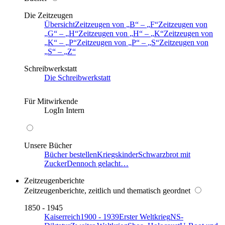
Die Zeitzeugen
Übersicht
Zeitzeugen von
B
–
F
Zeitzeugen von
G
–
H
Zeitzeugen von
H
–
K
Zeitzeugen von
K
–
P
Zeitzeugen von
P
–
S
Zeitzeugen von
S
–
Z
Schreibwerkstatt
Die Schreibwerkstatt
Für Mitwirkende
LogIn Intern
Unsere Bücher
Bücher bestellen
Kriegskinder
Schwarzbrot mit
Zucker
Dennoch gelacht…
Zeitzeugenberichte
Zeitzeugenberichte, zeitlich und thematisch geordnet
1850 - 1945
Kaiserreich
1900 - 1939
Erster Weltkrieg
NS-