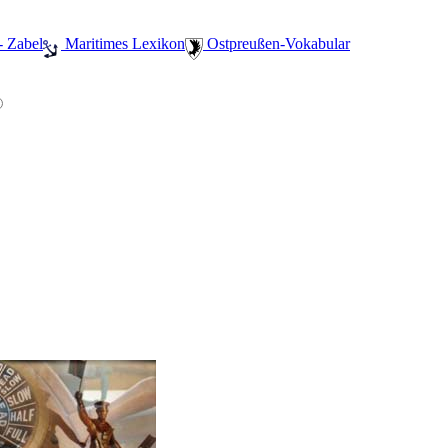
- Zabel
️ Maritimes Lexikon
️ Ostpreußen-Vokabular