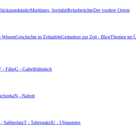
chickungskinder
Maritimes, Seefahrt
Reiseberichte
Der vordere Orient
s Wissen
Geschichte in Zeittafeln
Gedanken zur Zeit - Blog
Themen im Ü
F - Fähe
G - Gabelfrühstück
achorka
N - Nabob
 - Sabberlatz
T - Tabernakel
U - Ubiquisten