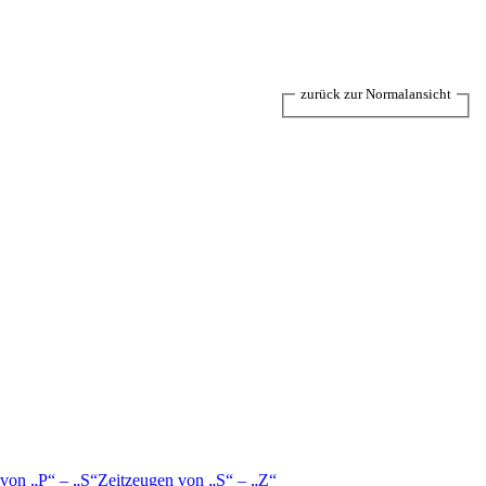
zurück zur Normalansicht
 von
P
–
S
Zeitzeugen von
S
–
Z