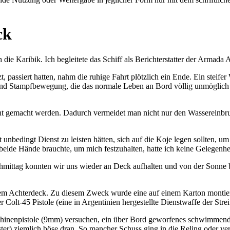
ck
 die Karibik. Ich begleitete das Schiff als Berichterstatter der Armada
, passiert hatten, nahm die ruhige Fahrt plötzlich ein Ende. Ein steif
 und Stampfbewegung, die das normale Leben an Bord völlig unmöglich 
cht gemacht werden. Dadurch vermeidet man nicht nur den Wassereinbru
unbedingt Dienst zu leisten hätten, sich auf die Koje legen sollten, um 
eide Hände brauchte, um mich festzuhalten, hatte ich keine Gelegenhe
chmittag konnten wir uns wieder an Deck aufhalten und von der Sonne 
dem Achterdeck. Zu diesem Zweck wurde eine auf einem Karton montier
lt-45 Pistole (eine in Argentinien hergestellte Dienstwaffe der Streit-
inenpistole (9mm) versuchen, ein über Bord geworfenes schwimmende
ter) ziemlich böse dran. So mancher Schuss ging in die Reling oder ve