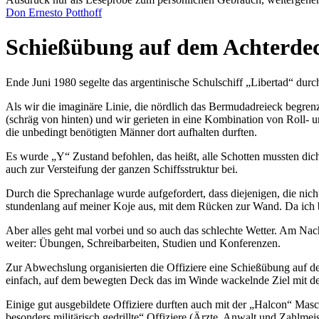
Don Ernesto Potthoff
Schießübung auf dem Achterde
Ende Juni 1980 segelte das argentinische Schulschiff
Libertad
durch
Als wir die imaginäre Linie, die nördlich das Bermudadreieck begrenzt
(schräg von hinten) und wir gerieten in eine Kombination von Roll-
die unbedingt benötigten Männer dort aufhalten durften.
Es wurde
Y
Zustand befohlen, das heißt, alle Schotten mussten di
auch zur Versteifung der ganzen Schiffsstruktur bei.
Durch die Sprechanlage wurde aufgefordert, dass diejenigen, die nicht 
stundenlang auf meiner Koje aus, mit dem Rücken zur Wand. Da ich b
Aber alles geht mal vorbei und so auch das schlechte Wetter. Am Na
weiter: Übungen, Schreibarbeiten, Studien und Konferenzen.
Zur Abwechslung organisierten die Offiziere eine Schießübung auf 
einfach, auf dem bewegten Deck das im Winde wackelnde Ziel mit der Co
Einige gut ausgebildete Offiziere durften auch mit der
Halcon
Masch
besonders militärisch gedrillte
Offiziere (Ärzte, Anwalt und Zahlmeis