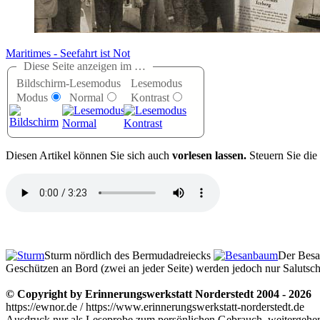
Maritimes - Seefahrt ist Not
Diese Seite anzeigen im …
Bildschirm-
Lesemodus
Lesemodus
Modus
Normal
Kontrast
D
iesen Artikel können Sie sich auch
vorlesen lassen.
Steuern Sie die
Sturm nördlich des Bermudadreiecks
Der Besa
Geschützen an Bord (zwei an jeder Seite) werden jedoch nur Salutsch
© Copyright by Erinnerungswerkstatt Norderstedt 2004 - 2026
https://ewnor.de / https://www.erinnerungswerkstatt-norderstedt.de
Ausdruck nur als Leseprobe zum persönlichen Gebrauch, weitergehend