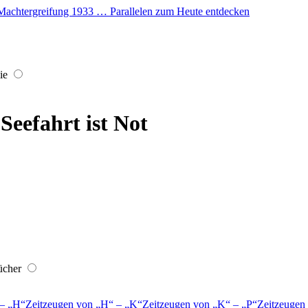
er Machtergreifung 1933 … Parallelen zum Heute entdecken
ie
Seefahrt ist Not
ücher
–
H
Zeitzeugen von
H
–
K
Zeitzeugen von
K
–
P
Zeitzeugen