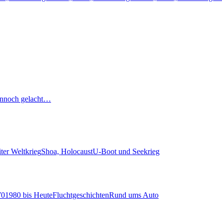
nnoch gelacht…
ter Weltkrieg
Shoa, Holocaust
U-Boot und Seekrieg
70
1980 bis Heute
Fluchtgeschichten
Rund ums Auto