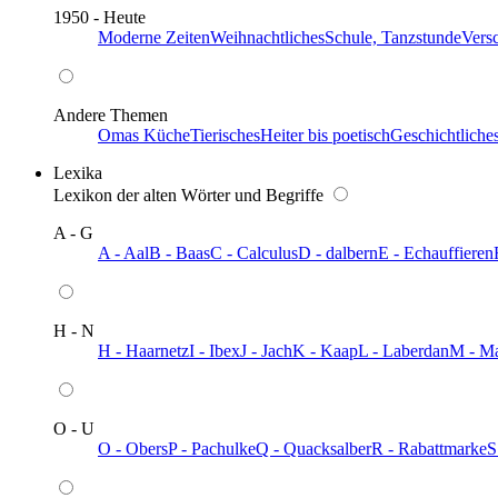
1950 - Heute
Moderne Zeiten
Weihnachtliches
Schule, Tanzstunde
Vers
Andere Themen
Omas Küche
Tierisches
Heiter bis poetisch
Geschichtliche
Lexika
Lexikon der alten Wörter und Begriffe
A - G
A - Aal
B - Baas
C - Calculus
D - dalbern
E - Echauffieren
H - N
H - Haarnetz
I - Ibex
J - Jach
K - Kaap
L - Laberdan
M - M
O - U
O - Obers
P - Pachulke
Q - Quacksalber
R - Rabattmarke
S