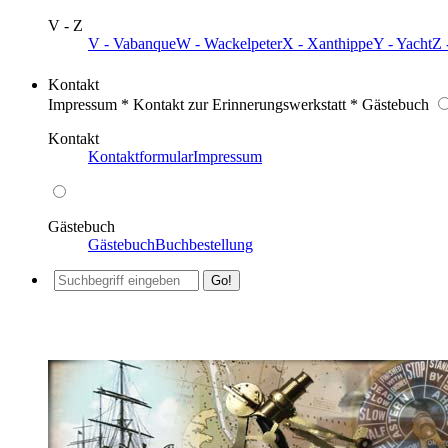
V - Z
V - Vabanque
W - Wackelpeter
X - Xanthippe
Y - Yacht
Z 
Kontakt
Impressum * Kontakt zur Erinnerungswerkstatt * Gästebuch
Kontakt
Kontaktformular
Impressum
Gästebuch
Gästebuch
Buchbestellung