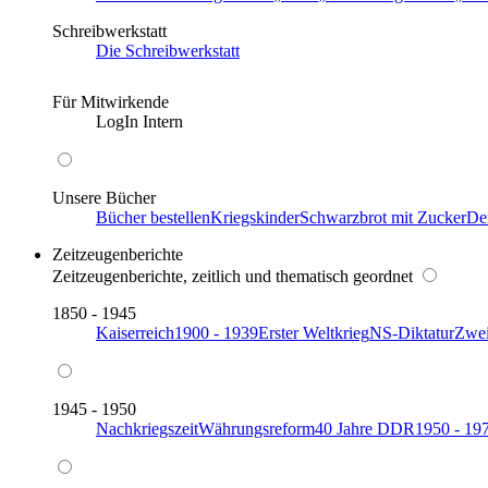
Schreibwerkstatt
Die Schreibwerkstatt
Für Mitwirkende
LogIn Intern
Unsere Bücher
Bücher bestellen
Kriegskinder
Schwarzbrot mit Zucker
De
Zeitzeugenberichte
Zeitzeugenberichte, zeitlich und thematisch geordnet
1850 - 1945
Kaiserreich
1900 - 1939
Erster Weltkrieg
NS-Diktatur
Zwei
1945 - 1950
Nachkriegszeit
Währungsreform
40 Jahre DDR
1950 - 19