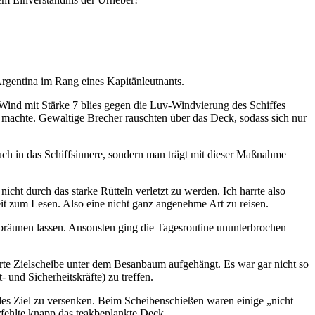
 Argentina im Rang eines Kapitänleutnants.
er Wind mit Stärke 7 blies gegen die Luv-Windvierung des Schiffes
machte. Gewaltige Brecher rauschten über das Deck, sodass sich nur
ch in das Schiffsinnere, sondern man trägt mit dieser Maßnahme
nicht durch das starke Rütteln verletzt zu werden. Ich harrte also
it zum Lesen. Also eine nicht ganz angenehme Art zu reisen.
bräunen lassen. Ansonsten ging die Tagesroutine ununterbrochen
te Zielscheibe unter dem Besanbaum aufgehängt. Es war gar nicht so
 und Sicherheitskräfte) zu treffen.
s Ziel zu versenken. Beim Scheibenschießen waren einige
nicht
rfehlte knapp das teakbeplankte Deck.