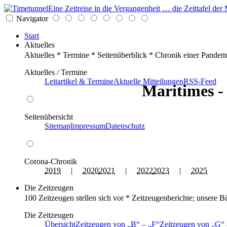
Eine Zeitreise in die Vergangenheit … die Zeittafel d
Navigator
Start
Aktuelles
Aktuelles * Termine * Seitenüberblick * Chronik einer Pandem
Aktuelles / Termine
Leitartikel & Termine
Aktuelle Mitteilungen
RSS-Feed
Maritimes - 
Seitenübersicht
Sitemap
Impressum
Datenschutz
Corona-Chronik
2019
|
2020
2021
|
2022
2023
|
2025
Die Zeitzeugen
100 Zeitzeugen stellen sich vor * Zeitzeugenberichte; unsere B
Die Zeitzeugen
Übersicht
Zeitzeugen von
B
–
F
Zeitzeugen von
G