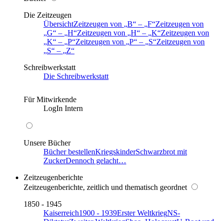
Die Zeitzeugen
Übersicht
Zeitzeugen von
B
–
F
Zeitzeugen von
G
–
H
Zeitzeugen von
H
–
K
Zeitzeugen von
K
–
P
Zeitzeugen von
P
–
S
Zeitzeugen von
S
–
Z
Schreibwerkstatt
Die Schreibwerkstatt
Für Mitwirkende
LogIn Intern
Unsere Bücher
Bücher bestellen
Kriegskinder
Schwarzbrot mit
Zucker
Dennoch gelacht…
Zeitzeugenberichte
Zeitzeugenberichte, zeitlich und thematisch geordnet
1850 - 1945
Kaiserreich
1900 - 1939
Erster Weltkrieg
NS-