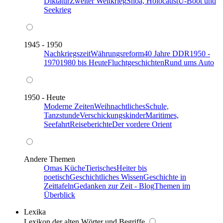
Diktatur
Zweiter Weltkrieg
Shoa, Holocaust
U-Boot und
Seekrieg
1945 - 1950
Nachkriegszeit
Währungsreform
40 Jahre DDR
1950 -
1970
1980 bis Heute
Fluchtgeschichten
Rund ums Auto
1950 - Heute
Moderne Zeiten
Weihnachtliches
Schule,
Tanzstunde
Verschickungskinder
Maritimes,
Seefahrt
Reiseberichte
Der vordere Orient
Andere Themen
Omas Küche
Tierisches
Heiter bis
poetisch
Geschichtliches Wissen
Geschichte in
Zeittafeln
Gedanken zur Zeit - Blog
Themen im
Überblick
Lexika
Lexikon der alten Wörter und Begriffe