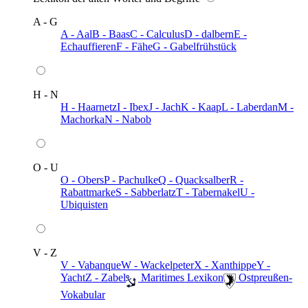
A - G
A - Aal
B - Baas
C - Calculus
D - dalbern
E -
Echauffieren
F - Fähe
G - Gabelfrühstück
H - N
H - Haarnetz
I - Ibex
J - Jach
K - Kaap
L - Laberdan
M -
Machorka
N - Nabob
O - U
O - Obers
P - Pachulke
Q - Quacksalber
R -
Rabattmarke
S - Sabberlatz
T - Tabernakel
U -
Ubiquisten
V - Z
V - Vabanque
W - Wackelpeter
X - Xanthippe
Y -
Yacht
Z - Zabel
️ Maritimes Lexikon
️ Ostpreußen-
Vokabular