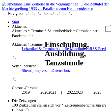
Eine Zeitreise in die Vergangenheit … die Zeittafel der
Machtergreifung 1933 … Parallelen zum Heute entdecken
Navigator
Start
Aktuelles
z
Aktuelles * Termine * Seitenüberblick * Chronik einer
Pandemie
Einschulung,
Aktuelles / Termine
Leitartikel & Termine
Aktuelle Mitteilungen
RSS-Feed
Ausbildung,
Tanzstunde
Seitenübersicht
Sitemap
Impressum
Datenschutz
Corona-Chronik
2019
|
2020
2021
|
2022
2023
|
2025
Die Zeitzeugen
100 Zeitzeugen stellen sich vor * Zeitzeugenberichte; unsere
Bücher