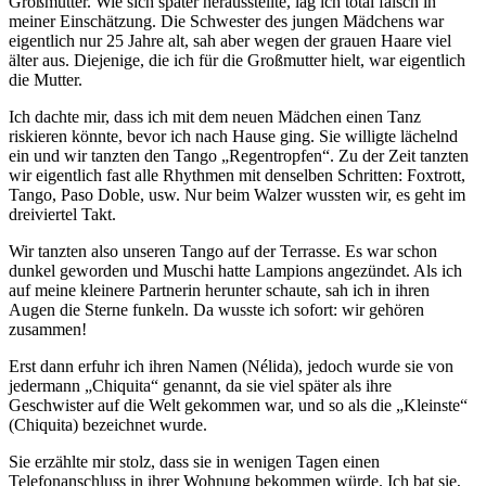
Großmutter. Wie sich später herausstellte, lag ich total falsch in
meiner Einschätzung. Die Schwester des jungen Mädchens war
eigentlich nur 25 Jahre alt, sah aber wegen der grauen Haare viel
älter aus. Diejenige, die ich für die Großmutter hielt, war eigentlich
die Mutter.
Ich dachte mir, dass ich mit dem neuen Mädchen einen Tanz
riskieren könnte, bevor ich nach Hause ging. Sie willigte lächelnd
ein und wir tanzten den Tango
Regentropfen
. Zu der Zeit tanzten
wir eigentlich fast alle Rhythmen mit denselben Schritten: Foxtrott,
Tango, Paso Doble, usw. Nur beim Walzer wussten wir, es geht im
dreiviertel Takt.
Wir tanzten also unseren Tango auf der Terrasse. Es war schon
dunkel geworden und Muschi hatte Lampions angezündet. Als ich
auf meine kleinere Partnerin herunter schaute, sah ich in ihren
Augen die Sterne funkeln. Da wusste ich sofort: wir gehören
zusammen!
Erst dann erfuhr ich ihren Namen (Nélida), jedoch wurde sie von
jedermann
Chiquita
genannt, da sie viel später als ihre
Geschwister auf die Welt gekommen war, und so als die
Kleinste
(Chiquita) bezeichnet wurde.
Sie erzählte mir stolz, dass sie in wenigen Tagen einen
Telefonanschluss in ihrer Wohnung bekommen würde. Ich bat sie,